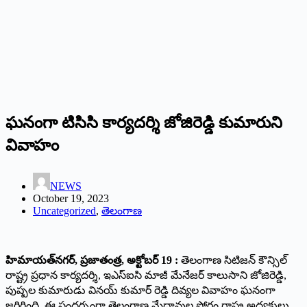
ఘనంగా టిసిసి కార్యదర్శి జోజిరెడ్డి కుమారుని
వివాహం
NEWS
October 19, 2023
Uncategorized
,
తెలంగాణ
హిమాయత్‌నగర్‌, ప్రజాతంత్ర, అక్టోబర్ 19 :
తెలంగాణ సిటిజన్ కౌన్సిల్
రాష్ట్ర ప్రధాన కార్యదర్శి, ఇఎస్ఐసి మాజీ మేనేజర్ కాలుసాని జోజిరెడ్డి,
పుష్పల కుమారుడు వినయ్ కుమార్ రెడ్డి దివ్యల వివాహం ఘనంగా
జరిగింది. ఈ సందర్భంగా తెలంగాణ మేధావుల ఫోరం రాష్ట్ర అధ్యక్షులు,