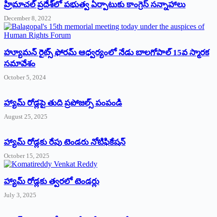
‌హ్రిమాచల్‌ ‌ప్రదేశ్‌లో పభుత్వ ఏర్పాటుకు కాంగ్రెస్‌ ‌సన్నాహాలు
December 8, 2022
హ్యూమన్‌ రైట్స్‌ ఫోరమ్‌ ఆధ్వర్యంలో నేడు బాలగోపాల్‌ 15వ స్మారక
సమావేశం
October 5, 2024
హ్యామ్‌ రోడ్లపై తుది ప్రపోజల్స్‌ పంపండి
August 25, 2025
హ్యామ్‌ రోడ్లకు రేపు టెండరు నోటిఫికేషన్‌
October 15, 2025
హ్యామ్‌ రోడ్లకు త్వరలో టెండర్లు
July 3, 2025