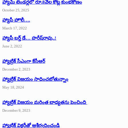
హ్యామ్‌ ‌టెండర్లలో రూ.8వేల కోట్ల కుంభకోణం
October 25, 2025
హ్యాపీ హొలీ….
March 17, 2022
హ్యాపీ బర్త్ ‌డే… హరీష్‌రావు..!
June 2, 2022
హ్యాట్రిక్‌ ‌సీఎంగా కేసీఆర్‌
December 2, 2023
హ్యాట్రిక్‌ విజయం సాధించబోతున్నాం
May 18, 2024
హ్యాట్రిక్ విజయం మరింత బాధ్యతను పెంచింది
December 9, 2023
హ్యాట్రిక్‌ ‌విక్టరీతో ఆశీర్వదించండి