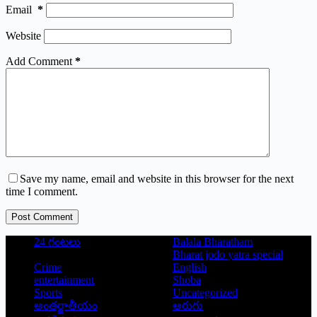
Email
*
Website
Add Comment
*
Save my name, email and website in this browser for the next
time I comment.
Post Comment
24 గంటలు
Balala Bharatham
Bharat jodo yatra special
Crime
English
entertainment
Shoba
Sports
Uncategorized
అంతర్జాతీయం
అరుగు