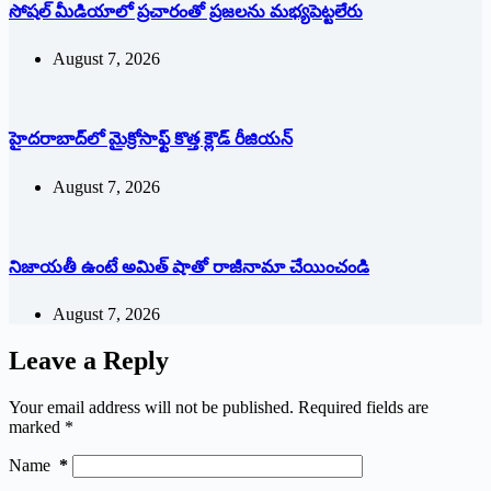
సోషల్‌ ‌మీడియాలో ప్రచారంతో ప్రజలను మభ్యపెట్టలేరు
August 7, 2026
హైదరాబాద్‌లో మైక్రోసాఫ్ట్ ‌కొత్త క్లౌడ్‌ ‌రీజియన్‌
August 7, 2026
నిజాయతీ ఉంటే అమిత్‌ ‌షాతో రాజీనామా చేయించండి
August 7, 2026
Leave a Reply
Your email address will not be published.
Required fields are
marked
*
Name
*