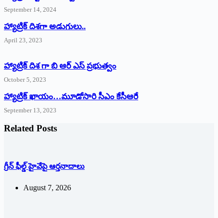
September 14, 2024
‌హ్యాట్రిక్‌ ‌దిశగా అడుగులు..
April 23, 2023
హ్యాట్రిక్ దిశ గా బి ఆర్ ఎస్ ప్రభుత్వం
October 5, 2023
హ్యాట్రిక్‌ ‌ఖాయం…మూడోసారి సీఎం కేసీఆరే
September 13, 2023
Related Posts
గ్రీన్ ఫీల్డ్ హైవేపై ఆర్తనాదాలు
August 7, 2026