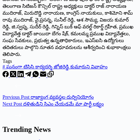
తెలంగాణ సిటిజన్ కౌన్సిల్ రాష్ట్ర అధ్యక్షులు డాక్టర్ రాజ్ నారాయణ
ముదిరాజ్, మిరుదొడ్డి నారాయణ, కాంగ్రెస్ నాయకులు, కాశిమోని శామ్
రావు ముదిరాజ్, వై.ప్రసన్న, సునీల్ రెడ్డి, ఆశ సౌమ్య, విజయ కుమార్
రెడ్డి, జి.స్వప్న, సుదీర్ రెడ్డి, గిన్నిస్ బుక్ ఆఫ్ వరల్డ్ రికార్డ్ గ్రహీత, ప్రముఖ
విద్యావేత్త డాక్టర్ జాయిదా బేగం షేక్, కమలమ్మ ప్రముఖ విద్యావేత్తలు,
సంఘ సేవకులు, ప్రభుత్వ ఉన్నతాధికారులు, ఇఎస్ఐసి ఉద్యోగులు
తదితరులు పాల్గొని నూతన వధూవరులను ఆశీర్వదించి శుభాకాంక్షలు
తెలిపారు.
Tags
#
ఘనంగా టిసిసి కార్యదర్శి జోజిరెడ్డి కుమారుని వివాహం
Previous
Post
రాజ్యాంగ వ్యవస్థల దుర్వినియోగం
Next
Post
దళితుడిని సిఎం చేయడమే మా పార్టీ లక్ష్యం
Trending News