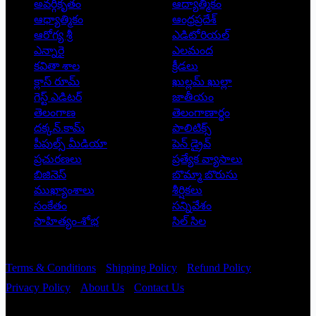
అవర్గీకృతం
ఆద్యాత్మికం
ఆధ్యాత్మికం
ఆంధ్రప్రదేశ్
ఆరోగ్య శ్రీ
ఎడిటోరియల్
ఎన్నారై
ఎలమంద
కవితా శాల
క్రీడలు
క్లాస్ రూమ్
ఖుల్లమ్ ఖుల్లా
గెస్ట్ ఎడిటర్
జాతీయం
తెలంగాణ
తెలంగాణార్థం
దక్కన్.కామ్
పాలిటిక్స్
పీపుల్స్ ‌మీడియా
పెన్ డ్రైవ్
ప్రచురణలు
ప్రత్యేక వ్యాసాలు
బిజినెస్
బొమ్మా బొరుసు
ముఖ్యాంశాలు
శీర్షికలు
సంకేతం
సన్నివేశం
సాహిత్యం-శోభ
సిల్ సిల
Copyright © 2026 - Prajatantra
Terms & Conditions
Shipping Policy
Refund Policy
Privacy Policy
About Us
Contact Us