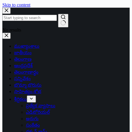
Skip to content
No results
ముఖ్యాంశాలు
జాతీయం
తెలంగాణ
ఆంధ్రప్రదేశ్
తెలంగాణార్థం
సన్నివేశం
బొమ్మా బొరుసు
సాహిత్యం-శోభ
శీర్షికలు
ప్రత్యేక వ్యాసాలు
ఎడిటోరియల్
అరుగు
సంకేతం
దక్కన్.కామ్