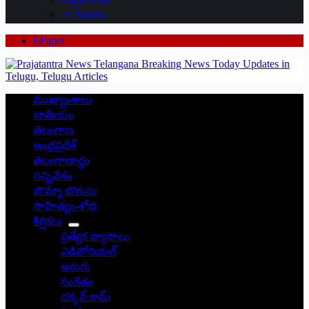
24 గంటలు
EPaper
ముఖ్యాంశాలు
జాతీయం
తెలంగాణ
ఆంధ్రప్రదేశ్
తెలంగాణార్థం
సన్నివేశం
బొమ్మా బొరుసు
సాహిత్యం-శోభ
శీర్షికలు
ప్రత్యేక వ్యాసాలు
ఎడిటోరియల్
అరుగు
సంకేతం
దక్కన్.కామ్