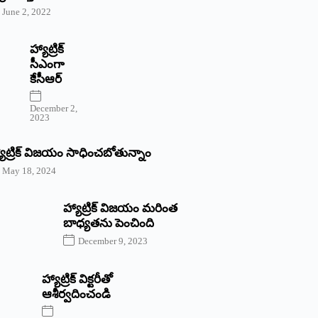
June 2, 2022
హ్యాట్రిక్‌
‌సీఎంగా
కేసీఆర్‌
December 2,
2023
యాట్రిక్‌ విజయం సాధించబోతున్నాం
May 18, 2024
హ్యాట్రిక్ విజయం మరింత
బాధ్యతను పెంచింది
December 9, 2023
హ్యాట్రిక్‌ ‌విక్టరీతో
ఆశీర్వదించండి