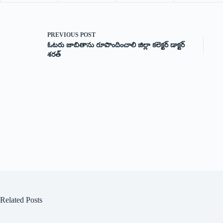
PREVIOUS
POST
ఓటరు జాబితాను రూపొందించాలి జిల్లా కలెక్టర్ డాక్టర్
శరత్
Related Posts