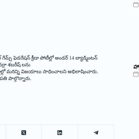
్స్ ఫెడరేషన్ క్రీడా పోటీల్లో అండర్ 14 బ్యాడ్మింటన్
ర్రా శబరీష్ లను
హ్
జుల్లో మరిన్ని విజయాలు సాధించాలని అభిలాషించారు.
తి పాల్గొన్నారు.