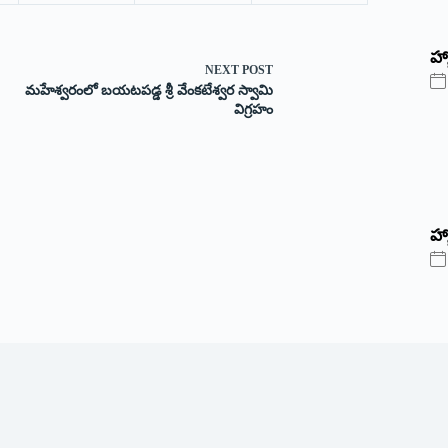
‌హ్
NEXT
POST
మహేశ్వరంలో బయటపడ్డ శ్రీ వేంకటేశ్వర స్వామి
విగ్రహం
హ్