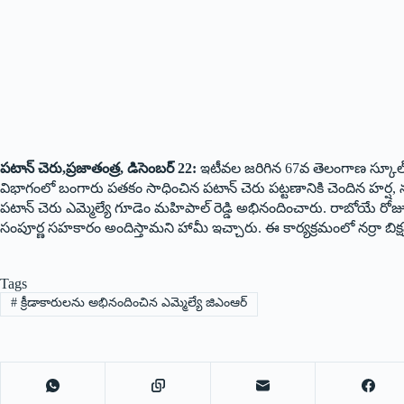
పటాన్ చెరు,ప్రజాతంత్ర, డిసెంబర్ 22:
ఇటీవల జరిగిన 67వ తెలంగాణ స్కూల్ గేమ
విభాగంలో బంగారు పతకం సాధించిన పటాన్ చెరు పట్టణానికి చెందిన హర్ష, న
పటాన్ చెరు ఎమ్మెల్యే గూడెం మహిపాల్ రెడ్డి అభినందించారు. రాబోయే రో
సంపూర్ణ సహకారం అందిస్తామని హామీ ఇచ్చారు. ఈ కార్యక్రమంలో నర్రా బిక్షప
Tags
#
క్రీడాకారులను అభినందించిన ఎమ్మెల్యే జిఎంఆర్