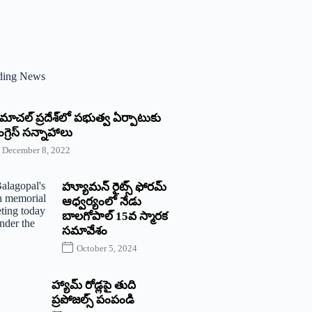
ding News
్రిమాచల్‌ ‌ప్రదేశ్‌లో పభుత్వ ఏర్పాటుకు
గ్రెస్‌ ‌సన్నాహాలు
December 8, 2022
హ్యూమన్‌ రైట్స్‌ ఫోరమ్‌
ఆధ్వర్యంలో నేడు
బాలగోపాల్‌ 15వ స్మారక
సమావేశం
October 5, 2024
హ్యామ్‌ రోడ్లపై తుది
ప్రపోజల్స్‌ పంపండి