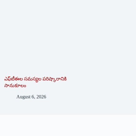
ఎఫ్‌టీఈల సమస్యల పరిష్కారానికి
సానుకూలం
August 6, 2026