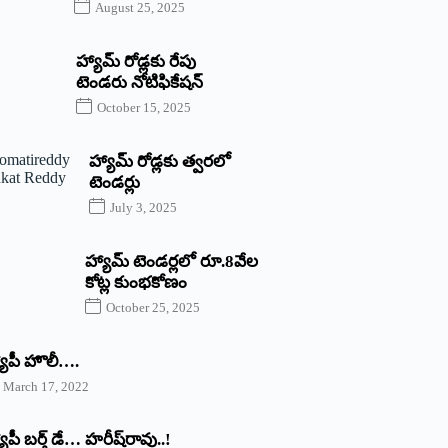
August 25, 2025
హ్యామ్‌ రోడ్లకు రేపు
టెండరు నోటిఫికేషన్‌
October 15, 2025
హ్యామ్‌ రోడ్లకు త్వరలో
టెండర్లు
July 3, 2025
హ్యామ్‌ ‌టెండర్లలో రూ.8వేల
కోట్ల కుంభకోణం
October 25, 2025
యాపీ హొలీ….
March 17, 2022
యాపీ బర్త్ ‌డే… హరీష్‌రావు..!