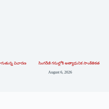
సాగుతున్న విచారణ
సింగరేణి గనుల్లోకి అత్యాధునిక సాంకేతికత
August 6, 2026