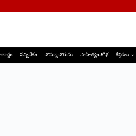
ణార్థం
సన్నివేశం
బొమ్మా బొరుసు
సాహిత్యం-శోభ
శీర్షికలు