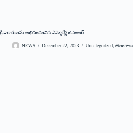
క్రీడాకారులను అభినందించిన ఎమ్మెల్యే జిఎంఆర్
NEWS
December 22, 2023
Uncategorized
,
తెలంగాణ