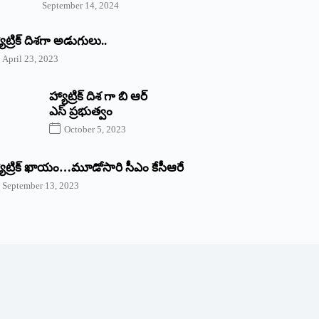
September 14, 2024
యాట్రిక్‌ ‌దిశగా అడుగులు..
April 23, 2023
హ్యాట్రిక్ దిశ గా బి ఆర్
ఎస్ ప్రభుత్వం
October 5, 2023
యాట్రిక్‌ ‌ఖాయం…మూడోసారి సీఎం కేసీఆరే
September 13, 2023