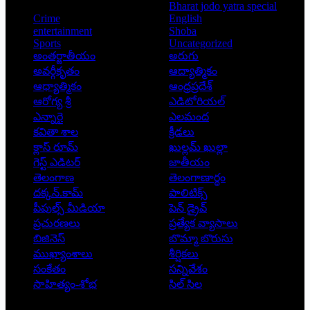
Bharat jodo yatra special
Crime
English
entertainment
Shoba
Sports
Uncategorized
అంతర్జాతీయం
అరుగు
అవర్గీకృతం
ఆద్యాత్మికం
ఆధ్యాత్మికం
ఆంధ్రప్రదేశ్
ఆరోగ్య శ్రీ
ఎడిటోరియల్
ఎన్నారై
ఎలమంద
కవితా శాల
క్రీడలు
క్లాస్ రూమ్
ఖుల్లమ్ ఖుల్లా
గెస్ట్ ఎడిటర్
జాతీయం
తెలంగాణ
తెలంగాణార్థం
దక్కన్.కామ్
పాలిటిక్స్
పీపుల్స్ ‌మీడియా
పెన్ డ్రైవ్
ప్రచురణలు
ప్రత్యేక వ్యాసాలు
బిజినెస్
బొమ్మా బొరుసు
ముఖ్యాంశాలు
శీర్షికలు
సంకేతం
సన్నివేశం
సాహిత్యం-శోభ
సిల్ సిల
Copyright © 2026 - Prajatantra