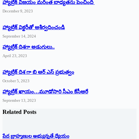
హ్యాట్రిక్ విజయం మరింత బాధ్యతను పెంచింది
December 9, 2023
హ్యాట్రిక్‌ ‌విక్టరీతో ఆశీర్వదించండి
September 14, 2024
‌హ్యాట్రిక్‌ ‌దిశగా అడుగులు..
April 23, 2023
హ్యాట్రిక్ దిశ గా బి ఆర్ ఎస్ ప్రభుత్వం
October 5, 2023
హ్యాట్రిక్‌ ‌ఖాయం…మూడోసారి సీఎం కేసీఆరే
September 13, 2023
Related Posts
పేద బ్రాహ్మణుల అభ్యున్నతే ధ్యేయం