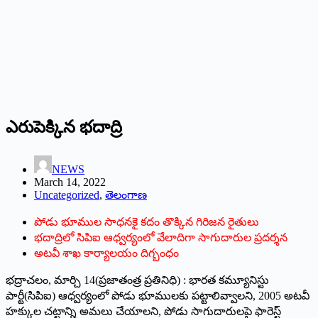
ఎరుపెక్కిన భదాద్రి
NEWS
March 14, 2022
Uncategorized
,
తెలంగాణ
పోడు భూముల సాధనకై కదం తొక్కిన గిరిజన రైతులు
భదాద్రిలో సిపిఐ ఆధ్వర్యంలో వేలాదిగా సాగుదారుల ప్రదర్శన
అటవీ శాఖ కార్యాలయం దిగ్బంధం
భద్రాచలం, మార్చి 14(ప్రజాతంత్ర ప్రతినిధి) : భారత కమ్యూనిస్టు
పార్టీ(సిపిఐ) ఆధ్వర్యంలో పోడు భూములకు పట్టాలివ్వాలని, 2005 అటవీ
హక్కుల చట్టాన్ని అమలు చేయాలని, పోడు సాగుదారులపై ఫారెస్ట్