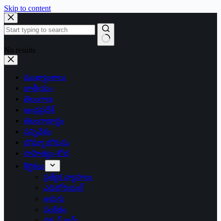
Skip to content
No results
ముఖ్యాంశాలు
జాతీయం
తెలంగాణ
ఆంధ్రప్రదేశ్
తెలంగాణార్థం
సన్నివేశం
బొమ్మా బొరుసు
సాహిత్యం-శోభ
శీర్షికలు
ప్రత్యేక వ్యాసాలు
ఎడిటోరియల్
అరుగు
సంకేతం
దక్కన్.కామ్