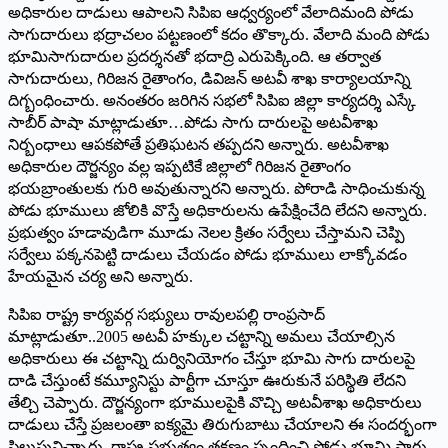
అధికారుల దాడులు ఆపాలని సిపిఐ ఆధ్వర్యంలో వేలాదిమంది పోడు
సాగుదారులు భద్రాచలం పట్టణంలో కదం తొక్కారు. వేలాది మంది పోడు
భూమిసాగుదారుల ప్రదర్శనతో భదాద్రి ఎరుపెక్కింది. ఆ తర్వాత
సాగుదారులు, గిరిజన రైతాంగం, డివిజన్‌ అటవీ శాఖ కార్యాలయాన్ని
దిగ్బంధించారు. అనంతరం జరిగిన సభలో సిపిఐ జిల్లా కార్యదర్శి ఎస్కే
సాబీర్‌ ‌పాషా మాట్లాడుతూ…పోడు సాగు దారులపై అటవీశాఖ
నిర్బంధాలు ఆపకపోతే ప్రతిఘటన తప్పదని అన్నారు. అటవీశాఖ
అధికారుల దౌర్జన్యం వల్ల ఇప్పటికే జిల్లాలో గిరిజన రైతాంగం
భయబ్రాంతులకు గురి అవుతున్నారని అన్నారు. పోరాడి సాధించుకున్న
పోడు భూములు జోలికి వొస్తే అధికారులను ఉపేక్షించేది లేదని అన్నారు.
ప్రభుత్వం హడావుడిగా మూడు నెలల క్రితం సర్వేలు చేస్తామని చెప్పి
సర్వేలు పక్కనపెట్టి దాడులు చేయడం పోడు భూములు లాక్కోవడం
హేయమైన చర్య అని అన్నారు.
సిపిఐ రాష్ట్ర కార్యవర్గ సభ్యులు రావులపల్లి రాంప్రసాద్‌
‌మాట్లాడుతూ..2005 అటవీ హక్కుల చట్టాన్ని అమలు చేయాల్సిన
అధికారులు ఈ చట్టాన్ని దుర్వినియోగం చేస్తూ భూమి సాగు దారులపై
దాడి చేస్తుంటే కమ్యూనిస్టు పార్టీగా చూస్తూ ఊరుకునే పరిస్థితి లేదని
తేల్చి చెప్పారు. దౌర్జన్యంగా భూములపైకి వొచ్చి అటవీశాఖ అధికారులు
దాడులు చేస్తే ప్రజలంతా ఐక్యమై తిరుగుబాటు చేయాలని ఈ సందర్భంగా
పిలుపునిచ్చారు. రాష్ట్ర ప్రభుత్వం తక్షణం స్పందించి పోడు భూమి సాగు