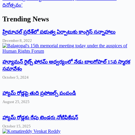
దినోత్సవం’
Trending News
‌హ్రిమాచల్‌ ‌ప్రదేశ్‌లో పభుత్వ ఏర్పాటుకు కాంగ్రెస్‌ ‌సన్నాహాలు
December 8, 2022
హ్యూమన్‌ రైట్స్‌ ఫోరమ్‌ ఆధ్వర్యంలో నేడు బాలగోపాల్‌ 15వ స్మారక
సమావేశం
October 5, 2024
హ్యామ్‌ రోడ్లపై తుది ప్రపోజల్స్‌ పంపండి
August 25, 2025
హ్యామ్‌ రోడ్లకు రేపు టెండరు నోటిఫికేషన్‌
October 15, 2025