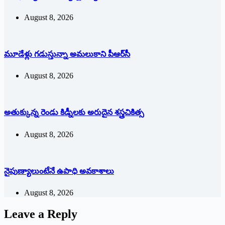
August 8, 2026
మూడేళ్లు గ‌డుస్తున్నా అమ‌లుకాని పీఆర్‌సీ
August 8, 2026
అతుక్కున్న రెండు కిడ్నీలకు అరుదైన శస్త్రచికిత్స
August 8, 2026
నైపుణ్యాలుంటేనే ఉపాధి అవకాశాలు
August 8, 2026
Leave a Reply