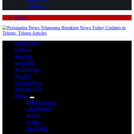
24 గంటలు
EPaper
ముఖ్యాంశాలు
జాతీయం
తెలంగాణ
ఆంధ్రప్రదేశ్
తెలంగాణార్థం
సన్నివేశం
బొమ్మా బొరుసు
సాహిత్యం-శోభ
శీర్షికలు
ప్రత్యేక వ్యాసాలు
ఎడిటోరియల్
అరుగు
సంకేతం
దక్కన్.కామ్