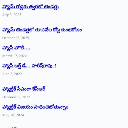
హ్యామ్‌ రోడ్లకు త్వరలో టెండర్లు
July 3, 2025
హ్యామ్‌ ‌టెండర్లలో రూ.8వేల కోట్ల కుంభకోణం
October 25, 2025
హ్యాపీ హొలీ….
March 17, 2022
హ్యాపీ బర్త్ ‌డే… హరీష్‌రావు..!
June 2, 2022
హ్యాట్రిక్‌ ‌సీఎంగా కేసీఆర్‌
December 2, 2023
హ్యాట్రిక్‌ విజయం సాధించబోతున్నాం
May 18, 2024