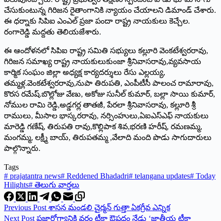
చేసుకుంటున్న గిరిజన రైతాంగానికి న్యాయం చేయాలని డిమాండ్‌ ‌చేశారు.
ఈ ధర్నాకు సిపిఐ ఎంఎల్‌ ‌ప్రజా పందా రాష్ట్ర నాయకులు కెచ్చేల.
రంగారెడ్డి మద్దతు తెలియజేశారు.
ఈ ఆందోళనలో సిపిఐ రాష్ట్ర సమితి సభ్యులు కల్లూరి వెంకటేశ్వరరావు,
గిరిజన సమాఖ్య రాష్ట్ర నాయకులుకుంజా శ్రీనివాసరావు,వ్యవసాయ
కార్మిక సంఘం జిల్లా అధ్యక్ష కార్యదర్శులు రేసు ఎల్లయ్య,
తమ్మళ్ల.వెంకటేశ్వరరావు,నుపా తిరుపతి, ఎంపీటీసీ పాలంచ రామారావు,
కొరస రమేష్‌.‌బొల్లోజు వేణు, అకోజు సునీల్‌ ‌కుమార్‌, ‌బల్లా సాయి కుమార్‌,
‌నోముల రామి రెడ్డి,అడ్డగర్ల తాతజీ, పేరలా శ్రీనివాసరావు, కల్లూరి శ్రీ
రాములు, మీసాల భాస్కరరావు, నర్సింహులు,ఏఐఎస్‌ఎఫ్‌ ‌నాయకులు
మారెడ్డి గణేష్‌, ‌తిరుపతి రావు,కొల్లిపాక శివ,భరణి హరీష్‌, ‌రమణమ్మ,
మంగమ్మ, లక్ష్మీ బాయ్‌, ‌తిరుపతమ్మ ,వేలాది మంది పొడు సాగుదారులు
పాల్గొన్నారు.
Tags
#
prajatantra news
#
Reddened Bhadadri
#
telangana updates
#
Today
Hilights
#
తెలుగు వార్తలు
Previous
Post
శాసన మండలి చైర్మన్‌ ‌గుత్తా ఏకగ్రీవ ఎన్నిక
Next
Post
‌ప్రజారోగ్యానికి వరం టీకా ఔషధం నేడు ‘జాతీయ టీకా