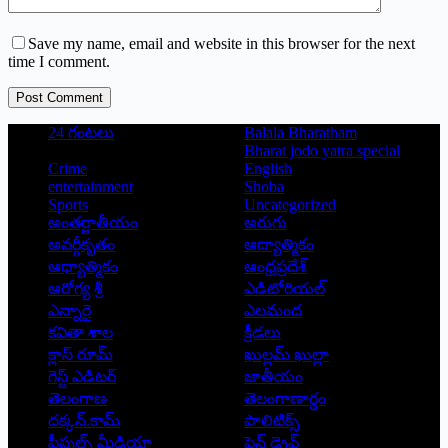
Save my name, email and website in this browser for the next
time I comment.
Post Comment
24 గంటలు
Balala Bharatham
Bharat jodo yatra special
Crime
English
entertainment
Shoba
Sports
Uncategorized
అంతర్జాతీయం
అరుగు
అవర్గీకృతం
ఆద్యాత్మికం
ఆధ్యాత్మికం
ఆంధ్రప్రదేశ్
ఆరోగ్య శ్రీ
ఎడిటోరియల్
ఎన్నారై
ఎలమంద
కవితా శాల
క్రీడలు
క్లాస్ రూమ్
ఖుల్లమ్ ఖుల్లా
గెస్ట్ ఎడిటర్
జాతీయం
తెలంగాణ
తెలంగాణార్థం
దక్కన్.కామ్
పాలిటిక్స్
పీపుల్స్ ‌మీడియా
పెన్ డ్రైవ్