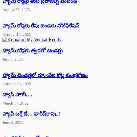
హ్యామ్‌ రోడ్లపై తుది ప్రపోజల్స్‌ పంపండి
August 25, 2025
హ్యామ్‌ రోడ్లకు రేపు టెండరు నోటిఫికేషన్‌
October 15, 2025
హ్యామ్‌ రోడ్లకు త్వరలో టెండర్లు
July 3, 2025
హ్యామ్‌ ‌టెండర్లలో రూ.8వేల కోట్ల కుంభకోణం
October 25, 2025
హ్యాపీ హొలీ….
March 17, 2022
హ్యాపీ బర్త్ ‌డే… హరీష్‌రావు..!
June 2, 2022