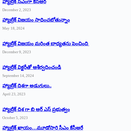
హ్యాట్రిక్‌ ‌సీఎంగా కేసీఆర్‌
December 2, 2023
హ్యాట్రిక్‌ విజయం సాధించబోతున్నాం
May 18, 2024
హ్యాట్రిక్ విజయం మరింత బాధ్యతను పెంచింది
December 9, 2023
హ్యాట్రిక్‌ ‌విక్టరీతో ఆశీర్వదించండి
September 14, 2024
‌హ్యాట్రిక్‌ ‌దిశగా అడుగులు..
April 23, 2023
హ్యాట్రిక్ దిశ గా బి ఆర్ ఎస్ ప్రభుత్వం
October 5, 2023
హ్యాట్రిక్‌ ‌ఖాయం…మూడోసారి సీఎం కేసీఆరే