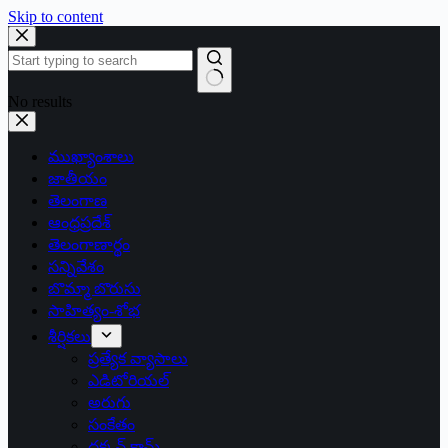
Skip to content
No results
ముఖ్యాంశాలు
జాతీయం
తెలంగాణ
ఆంధ్రప్రదేశ్
తెలంగాణార్థం
సన్నివేశం
బొమ్మా బొరుసు
సాహిత్యం-శోభ
శీర్షికలు
ప్రత్యేక వ్యాసాలు
ఎడిటోరియల్
అరుగు
సంకేతం
దక్కన్.కామ్