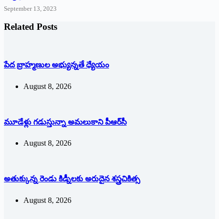
September 13, 2023
Related Posts
పేద బ్రాహ్మణుల అభ్యున్నతే ధ్యేయం
August 8, 2026
మూడేళ్లు గ‌డుస్తున్నా అమ‌లుకాని పీఆర్‌సీ
August 8, 2026
అతుక్కున్న రెండు కిడ్నీలకు అరుదైన శస్త్రచికిత్స
August 8, 2026