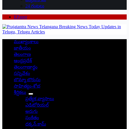
24 గంటలు
EPaper
ముఖ్యాంశాలు
జాతీయం
తెలంగాణ
ఆంధ్రప్రదేశ్
తెలంగాణార్థం
సన్నివేశం
బొమ్మా బొరుసు
సాహిత్యం-శోభ
శీర్షికలు
ప్రత్యేక వ్యాసాలు
ఎడిటోరియల్
అరుగు
సంకేతం
దక్కన్.కామ్