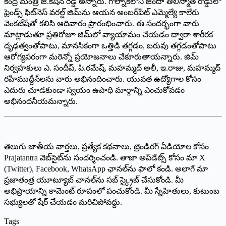
కేంద్ర మంత్రి జి.కిషన్‌ రెడ్డి అన్నారు. గోల్నాకలోని జిందా తిలిస్మాత్‌ రోడ్డులో
ఫ్రెండ్స్‌ ఫిట్‌నెస్‌ వరల్డ్‌ జిమ్‌ను ఆయన అంబర్‌పేట్‌ ఎమ్మెల్యే కాలేరు
వెంకటేష్‌తో కలిసి ఆదివారం ప్రారంభించారు. ఈ సందర్భంగా వారు
మాట్లాడుతూ ప్రతిరోజూ జిమ్‌లో వ్యాయామం చేయడం ద్వారా శారీరక
దృఢత్వంతోపాటు, మానసికంగా ఒత్తిడి తగ్గడం, బరువు తగ్గడంతోపాటు
ఆరోగ్యపరంగా మరెన్నో ప్రయోజనాలు చేకూరుతాయన్నారు. జిమ్‌
నిర్వహకులు ఎ. సందీప్‌, పి.రమేష్‌, మహమ్మద్‌ అలీ, ఇ.రాజు, మహమ్మద్‌
రహీముద్దీన్‌లను వారు అభినందించారు. యువత ఉద్యోగాల కోసం
ఎదురు చూడకుండా స్వయం ఉపాధి మార్గాన్ని ఎంచుకోవడం
అభినందనీయమన్నారు.
తెలుగు జాతీయ వార్తలు, ప్రత్యేక కథనాలు, ట్రెండిరగ్‌ వీడియోల కోసం
Prajatantra వెబ్‌సైట్‌ను సందర్శించండి. తాజా అప్‌డేట్స్‌ కోసం మా X
(Twitter), Facebook, WhatsApp ఛానల్‌ను ఫాలో కండి. అలాగే మా
ప్రజాతంత్ర యూట్యూబ్‌ చానల్‌ను సబ్‌ స్క్రైబ్‌ చేసుకోండి. మీ
అభిప్రాయాన్ని కామెంట్‌ రూపంలో పంచుకోండి. మీ స్నేహితులు, కుటుంబ
సభ్యులతో షేర్‌ చేయడం మరిచిపోవద్దు.
Tags