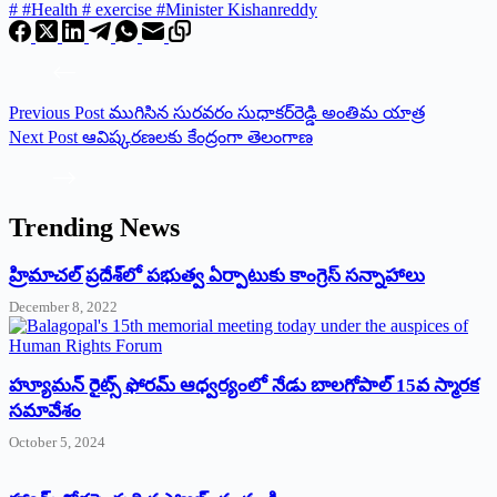
#
#Health # exercise #Minister Kishanreddy
Previous
Post
ముగిసిన సురవరం సుధాకర్‌రెడ్డి అంతిమ యాత్ర
Next
Post
ఆవిష్కరణలకు కేంద్రంగా తెలంగాణ
Trending News
‌హ్రిమాచల్‌ ‌ప్రదేశ్‌లో పభుత్వ ఏర్పాటుకు కాంగ్రెస్‌ ‌సన్నాహాలు
December 8, 2022
హ్యూమన్‌ రైట్స్‌ ఫోరమ్‌ ఆధ్వర్యంలో నేడు బాలగోపాల్‌ 15వ స్మారక
సమావేశం
October 5, 2024