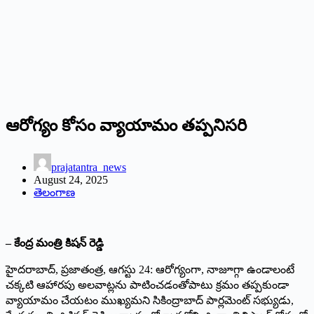
ఆరోగ్యం కోసం వ్యాయామం తప్పనిసరి
prajatantra_news
August 24, 2025
తెలంగాణ
– కేంద్ర మంత్రి కిషన్‌ రెడ్డి
హైదరాబాద్‌, ప్రజాతంత్ర, ఆగస్టు 24: ఆరోగ్యంగా, నాజూగ్గా ఉండాలంటే
చక్కటి ఆహారపు అలవాట్లను పాటించడంతోపాటు క్రమం తప్పకుండా
వ్యాయామం చేయటం ముఖ్యమని సికింద్రాబాద్‌ పార్లమెంట్‌ సభ్యుడు,