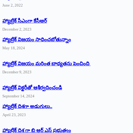
June 2, 2022
హ్యాట్రిక్‌ ‌సీఎంగా కేసీఆర్‌
December 2, 2023
హ్యాట్రిక్‌ విజయం సాధించబోతున్నాం
May 18, 2024
హ్యాట్రిక్ విజయం మరింత బాధ్యతను పెంచింది
December 9, 2023
హ్యాట్రిక్‌ ‌విక్టరీతో ఆశీర్వదించండి
September 14, 2024
‌హ్యాట్రిక్‌ ‌దిశగా అడుగులు..
April 23, 2023
హ్యాట్రిక్ దిశ గా బి ఆర్ ఎస్ ప్రభుత్వం