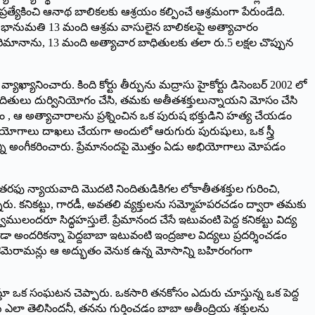
్యేకించి ఆనాథ బాలికలకు ఆశ్రయం కల్పించే ఆశ్రమంగా పేరుండేది.
ి భానుమతి 13 మంది ఆశ్రమ వాసులైన బాలికలపై అత్యాచారం
ఆ జరిమానాను, 13 మంది అత్యాచార బాధితులకు తలా రు.5 లక్షల చొప్పున
్యానించారు. కింది కోర్టు తీర్పును మద్రాసు హైకోర్టు డిసెంబర్‌ 2002 లో
ి నిందితులు దుర్వినియోగం చేసి, తమకు అతీతశక్తులున్నాయని మోసం చేసి
ం , ఆ అత్యాచారాలను ప్రశ్నించిన ఒక పురుష భక్తుడిని హత్య చేయడం
 అభియోగాలు దాఖలు చేయగా అందులో ఆరుగురు పురుషులు, ఒక స్త్రీ
ాన్ని అంగీకరించారు. ప్రేమానందపై మొ­త్తం ఏడు అభియోగాలు మోపడం
ల తరఫు న్యాయవాది మొదటి నిందితుడికిగల లోకాతీతశక్తుల గురించి,
నారు. కనికట్టు, గారడీ, అవతలి వ్యక్తులను సమ్మోహపరచడం ద్వారా తమకు
దరూ సిద్ధహస్తులే. ప్రేమానంద చేసే ఇటువంటి పెద్ద కనికట్టు విద్య
 కూడా అందరికన్నా పెద్దబాబా ఇటువంటి ఇంద్రజాల విద్యలు ప్రదర్శించడం
కెమెరామన్లు ఆ అద్భుతం వెనుక ఉన్న మోసాన్ని బహిరంగంగా
్తూ ఒక సంఘటన చెప్పారు. ఒకసారి తనకోసం ఎదురు చూస్తున్న ఒక పెద్ద
లా తెలిసిందనీ, తనను గుర్తించడం బాబా అతీంద్రియ శక్తులను