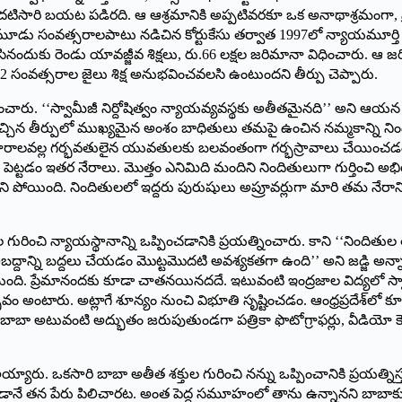
టిసారి బయట పడిరది. ఆ ఆశ్రమానికి అప్పటివరకూ ఒక అనాథాశ్రమంగా, ప్రత
 మూడు సంవత్సరాలపాటు నడిచిన కోర్టుకేసు తర్వాత 1997లో న్యాయమూర్త
ేసినందుకు రెండు యావజ్జీవ శిక్షలు, రు.66 లక్షల జరిమానా విధించారు. 
32 సంవత్సరాల జైలు శిక్ష అనుభవించవలసి ఉంటుందని తీర్పు చెప్పారు.
ారు. ‘‘స్వామీజీ నిర్దోషిత్వం న్యాయవ్యవస్థకు అతీతమైనది’’ అని ఆయన వ్యాఖ
ానుమతి ఇచ్చిన తీర్పులో ము­ఖ్యమైన అంశం బాధితులు తమపై ఉంచిన నమ్మకాన్న
త్యాచారాలవల్ల గర్భవతులైన యువతులకు బలవంతంగా గర్భస్రావాలు చేయించడ
 పెట్టడం ఇతర నేరాలు. మొత్తం ఎనిమిది మందిని నిందితులుగా గుర్తించి
ుకుని పోయింది. నిందితులలో ఇద్దరు పురుషులు అప్రూవర్లుగా మారి తమ నేర
ురించి న్యాయస్థానాన్ని ఒప్పించడానికి ప్రయత్నించారు. కాని ‘‘నిందితు
బద్దాన్ని బద్దలు చేయడం మొ­ట్టమొదటి అవశ్యకతగా ఉంది’’ అని జడ్జి అన్
ి. ప్రేమానందకు కూడా చాతనయినదదే. ఇటువంటి ఇంద్రజాల విద్యలో స్వాములం
ద్భవం అంటారు. అట్లాగే శూన్యం నుంచి విభూతి సృష్టించడం. ఆంధ్రప్రదేశ్‌లో
 బాబా అటువంటి అద్భుతం జరుపుతుండగా పత్రికా ఫొటోగ్రాఫర్లు, వీడియో 
రు. ఒకసారి బాబా అతీత శక్తుల గురించి నన్ను ఒప్పించానికి ప్రయత్నిస
ానే తన పేరు పిలిచారట. అంత పెద్ద సమూహంలో తాను ఉన్నానని బాబాకు ఎ