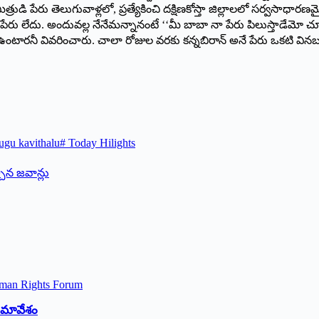
ుడి పేరు తెలుగువాళ్లలో, ప్రత్యేకించి దక్షిణకోస్తా జిల్లాలలో సర్వసా
ు లేదు. అందువల్ల నేనేమన్నానంటే ‘‘మీ బాబా నా పేరు పిలుస్తాడేమో 
ంటారనీ వివరించారు. చాలా రోజుల వరకు కన్నబిరాన్‌ అనే పేరు ఒకటి వినబ
ugu kavithalu
#
Today Hilights
ల్చిన జవాన్లు
 సమావేశం