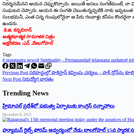
నిరద్శనమేనని ఆయన చెప్పుకొచ్చారు. అయి­తే అసలు సంగతేమంటే, నా మిత్ర
సంఘటన చెప్పారు. ఆయన ఈ సంగతి చెబుతున్నప్పటికి నాకు ఇప్పటంత పేర
సులభమనీ, ఎంత చిన్న గుంపులోనైనా ఆ పేరు గలవాళ్లు కనీసం కొందరైనా ఉ
ఉండరు.
-కె.జి. కన్నబిరాన్‌
ఆత్మకథాత్మక సామాజిక చిత్రం
అక్షరీకరణ :ఎన్ .వేణుగోపాల్
Tags
#
prajatantra news
#
Spirituality - Premananda
#
telangana updates
#
tel
Previous
Post
సరిహద్దుల్లో పాకిస్తాన్‌ ‌కవ్వింపు చర్యలు – పాక్‌ ‌డ్రోన్‌ను కూ
Next
Post
నిరుద్యోగ భారతం
Trending News
‌హ్రిమాచల్‌ ‌ప్రదేశ్‌లో పభుత్వ ఏర్పాటుకు కాంగ్రెస్‌ ‌సన్నాహాలు
December 8, 2022
హ్యూమన్‌ రైట్స్‌ ఫోరమ్‌ ఆధ్వర్యంలో నేడు బాలగోపాల్‌ 15వ స్మారక