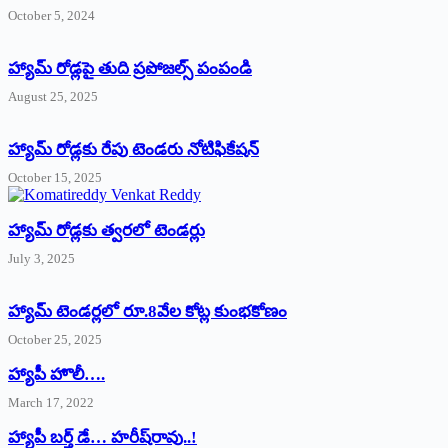
October 5, 2024
హ్యామ్‌ రోడ్లపై తుది ప్రపోజల్స్‌ పంపండి
August 25, 2025
హ్యామ్‌ రోడ్లకు రేపు టెండరు నోటిఫికేషన్‌
October 15, 2025
హ్యామ్‌ రోడ్లకు త్వరలో టెండర్లు
July 3, 2025
హ్యామ్‌ ‌టెండర్లలో రూ.8వేల కోట్ల కుంభకోణం
October 25, 2025
హ్యాపీ హొలీ….
March 17, 2022
హ్యాపీ బర్త్ ‌డే… హరీష్‌రావు..!