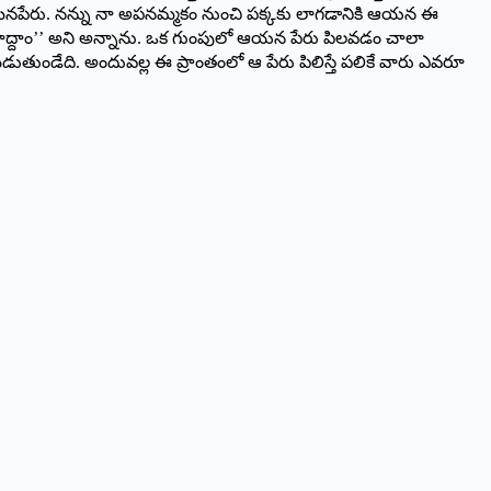
ధారణమైనపేరు. నన్ను నా అపనమ్మకం నుంచి పక్కకు లాగడానికి ఆయన ఈ
చూద్దాం’’ అని అన్నాను. ఒక గుంపులో ఆయన పేరు పిలవడం చాలా
డుతుండేది. అందువల్ల ఈ ప్రాంతంలో ఆ పేరు పిలిస్తే పలికే వారు ఎవరూ