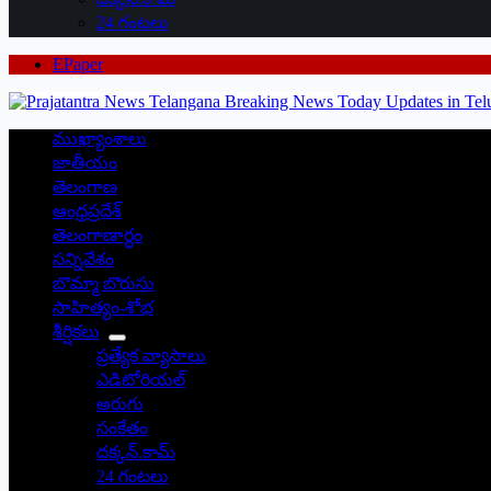
24 గంటలు
EPaper
ముఖ్యాంశాలు
జాతీయం
తెలంగాణ
ఆంధ్రప్రదేశ్
తెలంగాణార్థం
సన్నివేశం
బొమ్మా బొరుసు
సాహిత్యం-శోభ
శీర్షికలు
ప్రత్యేక వ్యాసాలు
ఎడిటోరియల్
అరుగు
సంకేతం
దక్కన్.కామ్
24 గంటలు