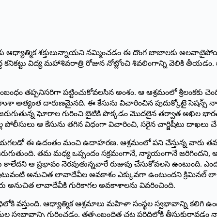
కు ఆధ్యాత్మిక శక్తులున్నాయని నమ్మించడం ఈ దొంగ బాబాలకు అలవాటైపో
 కనికట్టు విద్య మహాశివరాత్రి రోజున నోట్లోంచి శివలింగాన్ని వెలికి తీయడం
ధం తప్పనిసరిగా పట్టించుకోవలసిన అంశం. ఆ ఆశ్రమంలో శ్రీలంకకు చ
ుశా అత్యంత దారుణమైనది. ఈ కేసును విచారించిన పుదుక్కోటై సెషన్స్
 జరుగుతున్న ఘోరాల గురించి బైటికి పొక్కడం మొ­దలైన తర్వాత అఖిల భార
్ల పోలీసులు ఆ కేసును తగిన విధంగా విచారించి, సరైన చార్జిషీటు దాఖలు చే
ేయగలడో ఈ ఉదంతం మంచి ఉదాహరణ. ఆశ్రమంలో పని చేస్తున్న వారు తమ
 జరుగుతుంది. తమ మధ్య ఒప్పందం సక్రమంగానే, న్యాయంగానే జరిగిందని, అ
కాలేదని ఆ ప్రభావం నెరవుతున్నవారే రుజువు చేసుకోవలసి ఉంటుంది. ఎం
ంటి అనుచిత లావాదేవీల అవకాశం ఎక్కువగా ఉంటుందని క్రిమినల్‌ లా (అమెండ్
వారు అనుచిత లావాదేవీకి గురికాగల అవకాశాలను వివరించింది.
లోకి వస్తుంది. ఆధ్యాత్మిక ఆశ్రమాలు మహిళా సంస్థల స్వభావాన్ని కలిగి 
ుల స్వభావాన్ని గుర్తించడం, తత్సంబంధిత చట్ట పరిధిలోకి తీసుకురావడం