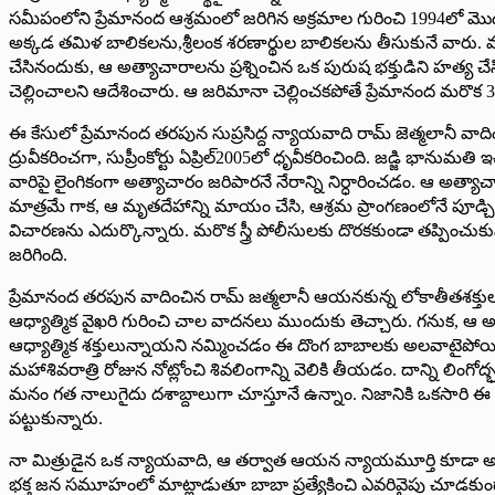
సమీపంలోని ప్రేమానంద ఆశ్రమంలో జరిగిన అక్రమాల గురించి 1994లో మొద
అక్కడ తమిళ బాలికలను,శ్రీలంక శరణార్థుల బాలికలను తీసుకునే వారు.
చేసినందుకు, ఆ అత్యాచారాలను ప్రశ్నించిన ఒక పురుష భక్తుడిని హత్య చ
చెల్లించాలని ఆదేశించారు. ఆ జరిమానా చెల్లించకపోతే ప్రేమానంద మరొక 
ఈ కేసులో ప్రేమానంద తరపున సుప్రసిద్ద న్యాయవాది రామ్‌ జెత్మలానీ వాదించ
ద్రువీకరించగా, సుప్రీంకోర్టు ఏప్రిల్‌2005లో ధృవీకరించింది. జడ్జి భ
వారిపై లైంగికంగా అత్యాచారం జరిపారనే నేరాన్ని నిర్ధారించడం. ఆ అ
మాత్రమే గాక, ఆ మృతదేహాన్ని మాయం చేసి, ఆశ్రమ ప్రాంగణంలోనే పూడ్చి
విచారణను ఎదుర్కొన్నారు. మరొక స్త్రీ పోలీసులకు దొరకకుండా తప్పించ
జరిగింది.
ప్రేమానంద తరపున వాదించిన రామ్‌ జత్మలానీ ఆయనకున్న లోకాతీతశక్తుల గ
ఆధ్యాత్మిక వైఖరి గురించి చాల వాదనలు ముందుకు తెచ్చారు. గనుక, ఆ అ
ఆధ్యాత్మిక శక్తులున్నాయని నమ్మించడం ఈ దొంగ బాబాలకు అలవాటైపోయింద
మహాశివరాత్రి రోజున నోట్లోంచి శివలింగాన్ని వెలికి తీయడం. దాన్ని లింగో
మనం గత నాలుగైదు దశాబ్దాలుగా చూస్తూనే ఉన్నాం. నిజానికి ఒకసారి ఈ
పట్టుకున్నారు.
నా మిత్రుడైన ఒక న్యాయవాది, ఆ తర్వాత ఆయన న్యాయమూర్తి కూడా అయ్యా
భక్త జన సమూహంలో మాట్లాడుతూ బాబా ప్రత్యేకించి ఎవరివైపు చూడకుండ