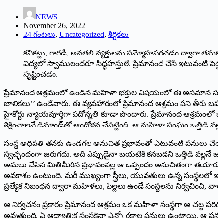
NEWS
November 26, 2022
24 గంటలు
,
Uncategorized
,
శీర్షికలు
కనికట్టు, గారడీ, అవతలి వ్యక్తులను సమ్మోహపరచడం ద్వారా తమ
విద్యలో స్వాములందరూ సిద్ధహస్తులే. ప్రేమానంద చేసే ఇటువంటి పెద్ద
సృష్టించడం.
ప్రేమానంద ఆశ్రమంలో ఉండిన మహిళా భక్తుల విషయంలో ఈ అసమాన సంబం
బాలికలు’’ ఉండేవారు. ఈ వ్యవహారంలో ప్రేమానంద ఆశ్రమం పని తీరు బహ
హైకోర్టు న్యాయవూర్తిగా పదోన్నతి కూడా పొందారు. ప్రేమానంద ఆశ్రమంలో
శిక్షించాలనే డిమాండ్‌తో ఆందోళన చేపట్టింది. ఆ మహిళా సంఘం ఒత్తిడి వల
సంస్థ అధిపతి తనకు ఉండగల అనుచిత ప్రభావంతో ఎటువంటి పనులు చ
స్వచ్ఛందంగా జరుగదు. అది ఎప్పుడైనా బయటికి కనబడని ఒత్తిడి వల్లనే
అమలు చేసిన మితిమీరిన ప్రభావంవల్ల ఆ ఒప్పందం అనుచితంగా తయారు 
అవకాశం ఉంటుంది. మరీ ముఖ్యంగా స్త్రీలు, యువతులు ఉన్న సంస్థలలో ఇటువ
ప్రత్యేక నిబంధన ద్వారా మహిళలు, పిల్లలు ఉండే సంస్థలను నిర్వచించి, 
ఆ నిర్వచనం ప్రకారం ప్రేమానంద ఆశ్రమం ఒక మహిళా సంస్థగా ఆ చట్ట పరిధి
అవుతుంది. ఏ ఆధ్యాత్మిక సంస్థకైనా ఎన్నో రకాల పనులు ఉంటాయి. ఆ పన