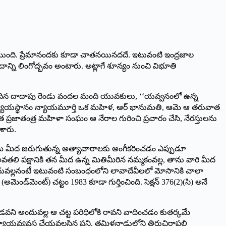
యింది. ప్రేమానందకు కూడా చాతనయి­నదదే. ఇటువంటి ఇంద్రజాల
. దాన్ని లింగోద్భవం అంటారు. అట్లాగే శూన్యం నుంచి విభూతి
ెందిన దాదాపు రెండు వందల మంది యువకులు, ‘‘యవ్వనంలో ఉన్న
‌ న్యాయస్థానం న్యాయమూర్తి ఒక మహిళ, ఆర్‌ భానుమతి, ఆమె ఆ తరువాత
త ప్రజాతంత్ర మహిళా సంఘం ఆ నేరాల గురించి ప్రచారం చేసి, నేరస్తులను
శారు.
 మీద జరుగుతున్న అత్యాచారాలకు అంగీకరించడం ఎప్పుడూ
వతలి పక్షానికి తన మీద ఉన్న మితిమీరిన నమ్మకంవల్ల, తాను వారి మీద
దువల్లనంటే ఇటువంటి సంబంధంలోని లావాదేవీలలో మోసానికి చాలా
‌మెంట్‌) చట్టం 1983 కూడా గుర్తించింది. సెక్షన్‌ 376(2)(సి) అనే
ఉండవని అందువల్ల ఆ చట్ట పరిధిలోకి రావని వాదించడం కుతర్కమే
 న్యాయవ్యవస్థ చేయవలసిన పని. తమిళనాడులోని తిరుచిరాపల్లి