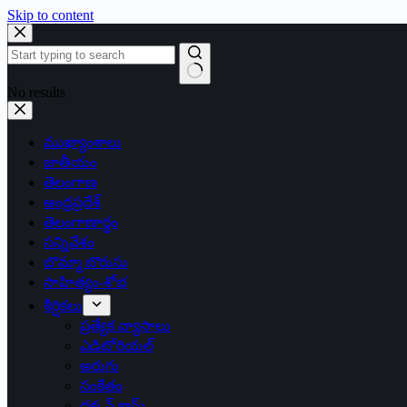
Skip to content
No results
ముఖ్యాంశాలు
జాతీయం
తెలంగాణ
ఆంధ్రప్రదేశ్
తెలంగాణార్థం
సన్నివేశం
బొమ్మా బొరుసు
సాహిత్యం-శోభ
శీర్షికలు
ప్రత్యేక వ్యాసాలు
ఎడిటోరియల్
అరుగు
సంకేతం
దక్కన్.కామ్