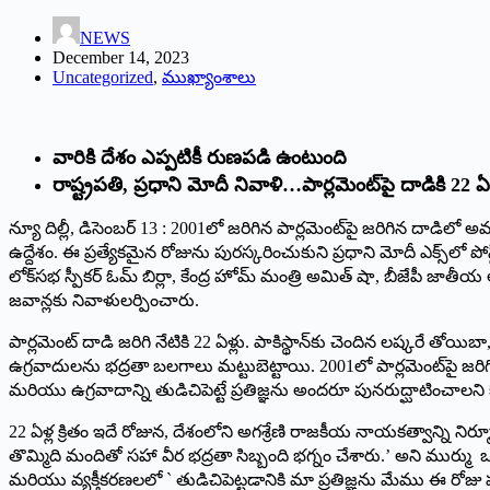
NEWS
December 14, 2023
Uncategorized
,
ముఖ్యాంశాలు
వారికి దేశం ఎప్పటికీ రుణపడి ఉంటుంది
రాష్ట్రపతి, ప్రధాని మోదీ నివాళి…పార్లమెంట్‌పై దాడికి 22 ఏళ
న్యూ దిల్లీ, డిసెంబర్‌ 13 : 2001లో జరిగిన పార్లమెంట్‌పై జరిగిన దాడిల
ఉద్దేశం. ఈ ప్రత్యేకమైన రోజును పురస్కరించుకుని ప్రధాని మోదీ ఎక్స్‌లో పో
లోక్‌సభ స్పీకర్‌ ఓమ్‌ బిర్లా, కేంద్ర హోమ్‌ మంత్రి అమిత్‌ షా, బీజేపీ జాతీయ అధ
జవాన్లకు నివాళులర్పించారు.
పార్లమెంట్‌ దాడి జరిగి నేటికి 22 ఏళ్లు. పాకిస్థాన్‌కు చెందిన లష్కరే తోయ
ఉగ్రవాదులను భద్రతా బలగాలు మట్టుబెట్టాయి. 2001లో పార్లమెంట్‌పై జరిగి
మరియు ఉగ్రవాదాన్ని తుడిచిపెట్టే ప్రతిజ్ఞను అందరూ పునరుద్ఘాటించాలని 
22 ఏళ్ల క్రితం ఇదే రోజున, దేశంలోని అగశ్రేణి రాజకీయ నాయకత్వాన్ని 
తొమ్మిది మందితో సహా వీర భద్రతా సిబ్బంది భగ్నం చేశారు.’ అని ముర్ము 
మరియు వ్యక్తీకరణలలో ` తుడిచిపెట్టడానికి మా ప్రతిజ్ఞను మేము ఈ రోజు ప