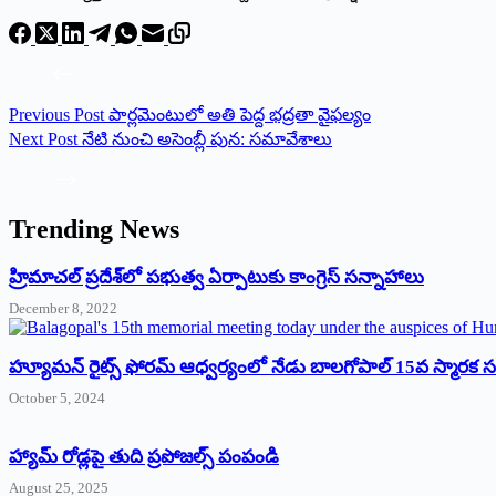
Previous
Post
పార్లమెంటులో అతి పెద్ద భద్రతా వైఫల్యం
Next
Post
నేటి నుంచి అసెంబ్లీ పున: సమావేశాలు
Trending News
‌హ్రిమాచల్‌ ‌ప్రదేశ్‌లో పభుత్వ ఏర్పాటుకు కాంగ్రెస్‌ ‌సన్నాహాలు
December 8, 2022
హ్యూమన్‌ రైట్స్‌ ఫోరమ్‌ ఆధ్వర్యంలో నేడు బాలగోపాల్‌ 15వ స్మారక
October 5, 2024
హ్యామ్‌ రోడ్లపై తుది ప్రపోజల్స్‌ పంపండి
August 25, 2025