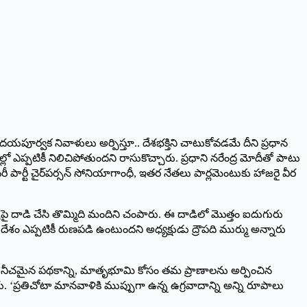
 హృదయపూర్వక నివాళులు అర్పిస్తూ.. దేశభక్తిని చాటుకోవడమే దీని ప్రధాన
ాల్లో ఎప్పటికీ నిలిచిపోతుందని రాసుకొచ్చారు. ప్రధాని నరేంద్ర మోదీతో పాటు
ర్లమెంటరీ పార్టీ చైర్‌పర్సన్‌ సోనియాగాంధీ, ఇతర నేతలు పార్లమెంటుకు హాజరై వీర
్లెక్స్‌పై దాడి చేసి తొమ్మిది మందిని చంపారు. ఈ దాడిలో మొత్తం ఐదుగురు
 దేశం ఎప్పటికీ రుణపడి ఉంటుందని అధ్యక్షుడు ద్రౌపది ముర్ము అన్నారు
వేసిన నీచమైన పథకాన్ని, మాతృభూమి కోసం తమ ప్రాణాలను అర్పించిన
ు. ‘ప్రతిచోటా మానవాళికి ముప్పుగా ఉన్న ఉగ్రవాదాన్ని అన్ని రూపాలు