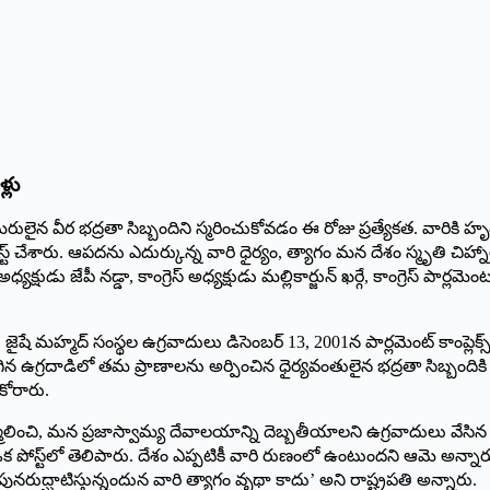
్లు
ో అమరులైన వీర భద్రతా సిబ్బందిని స్మరించుకోవడం ఈ రోజు ప్రత్యేకత. వారికి
స్ట్‌ చేశారు. ఆపదను ఎదుర్కున్న వారి ధైర్యం, త్యాగం మన దేశం స్మృతి చిహ్న
్యక్షుడు జేపీ నడ్డా, కాంగ్రెస్‌ అధ్యక్షుడు మల్లికార్జున్‌ ఖర్గే, కాంగ్రెస్‌ పా
ిబా, జైషే మహ్మద్‌ సంస్థల ఉగ్రవాదులు డిసెంబర్‌ 13, 2001న పార్లమెంట్‌ కాంప
న ఉగ్రదాడిలో తమ ప్రాణాలను అర్పించిన ధైర్యవంతులైన భద్రతా సిబ్బందికి
కోరారు.
నిర్మూలించి, మన ప్రజాస్వామ్య దేవాలయాన్ని దెబ్బతీయాలని ఉగ్రవాదులు 
ఒక పోస్ట్‌లో తెలిపారు. దేశం ఎప్పటికీ వారి రుణంలో ఉంటుందని ఆమె అన్నార
ునరుద్ఘాటిస్తున్నందున వారి త్యాగం వృథా కాదు’ అని రాష్ట్రపతి అన్నారు.