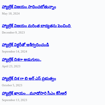
హ్యాట్రిక్‌ విజయం సాధించబోతున్నాం
May 18, 2024
హ్యాట్రిక్ విజయం మరింత బాధ్యతను పెంచింది
December 9, 2023
హ్యాట్రిక్‌ ‌విక్టరీతో ఆశీర్వదించండి
September 14, 2024
‌హ్యాట్రిక్‌ ‌దిశగా అడుగులు..
April 23, 2023
హ్యాట్రిక్ దిశ గా బి ఆర్ ఎస్ ప్రభుత్వం
October 5, 2023
హ్యాట్రిక్‌ ‌ఖాయం…మూడోసారి సీఎం కేసీఆరే
September 13, 2023