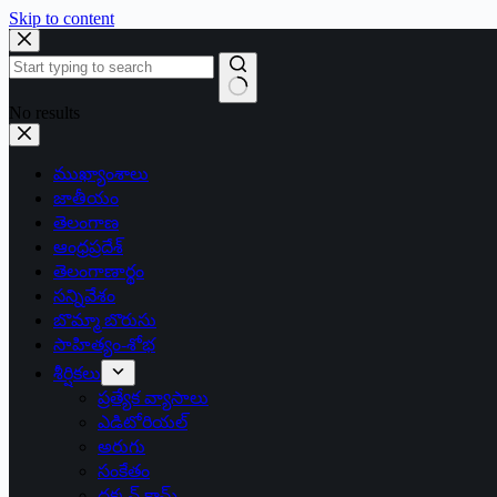
Skip to content
No results
ముఖ్యాంశాలు
జాతీయం
తెలంగాణ
ఆంధ్రప్రదేశ్
తెలంగాణార్థం
సన్నివేశం
బొమ్మా బొరుసు
సాహిత్యం-శోభ
శీర్షికలు
ప్రత్యేక వ్యాసాలు
ఎడిటోరియల్
అరుగు
సంకేతం
దక్కన్.కామ్