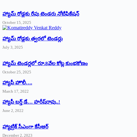
హ్యామ్‌ రోడ్లకు రేపు టెండరు నోటిఫికేషన్‌
October 15, 2025
హ్యామ్‌ రోడ్లకు త్వరలో టెండర్లు
July 3, 2025
హ్యామ్‌ ‌టెండర్లలో రూ.8వేల కోట్ల కుంభకోణం
October 25, 2025
హ్యాపీ హొలీ….
March 17, 2022
హ్యాపీ బర్త్ ‌డే… హరీష్‌రావు..!
June 2, 2022
హ్యాట్రిక్‌ ‌సీఎంగా కేసీఆర్‌
December 2, 2023