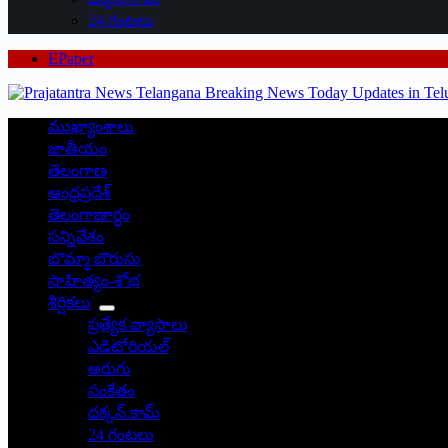
24 గంటలు
EPaper
ముఖ్యాంశాలు
జాతీయం
తెలంగాణ
ఆంధ్రప్రదేశ్
తెలంగాణార్థం
సన్నివేశం
బొమ్మా బొరుసు
సాహిత్యం-శోభ
శీర్షికలు
ప్రత్యేక వ్యాసాలు
ఎడిటోరియల్
అరుగు
సంకేతం
దక్కన్.కామ్
24 గంటలు