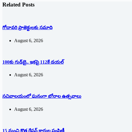
Related Posts
గోదావరి ప్రాజెక్టులకు సమాధి
August 6, 2026
100కు గుడ్‌బై.. ఇకపై 112కే డయల్
August 6, 2026
సచివాలయంలో ఘనంగా బోనాల ఉత్సవాలు
August 6, 2026
15 నుంచి కొత్త రేషన్ కార్డుల పంపిణీ