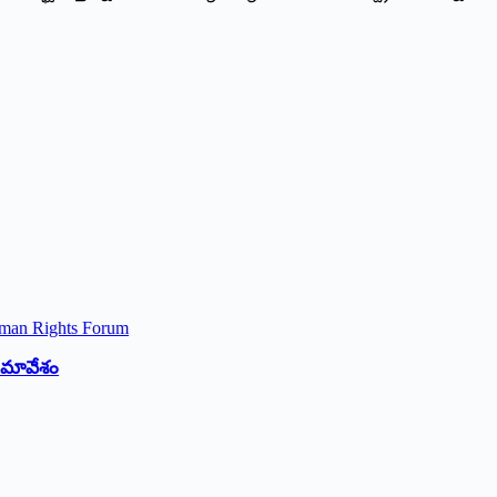
 సమావేశం