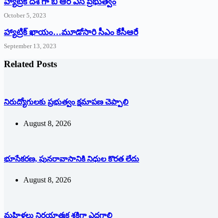
హ్యాట్రిక్ దిశ గా బి ఆర్ ఎస్ ప్రభుత్వం
October 5, 2023
హ్యాట్రిక్‌ ‌ఖాయం…మూడోసారి సీఎం కేసీఆరే
September 13, 2023
Related Posts
నిరుద్యోగులకు ప్రభుత్వం క్షమాపణ చెప్పాలి
August 8, 2026
భూసేకరణ, పునరావాసానికి నిధుల కొరత లేదు
August 8, 2026
మహిళలు నిర్ణయాత్మక శక్తిగా ఎదగాలి