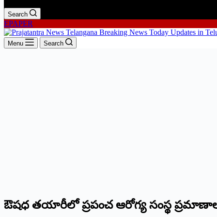
Search
EPAPER
Menu
Search
ఔషధ తయారీలో ప్రపంచ ఆరోగ్య సంస్థ ప్రమాణాలు 