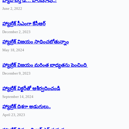
హ్యాపీ బర్త్ ‌డే… హరీష్‌రావు..!
June 2, 2022
హ్యాట్రిక్‌ ‌సీఎంగా కేసీఆర్‌
December 2, 2023
హ్యాట్రిక్‌ విజయం సాధించబోతున్నాం
May 18, 2024
హ్యాట్రిక్ విజయం మరింత బాధ్యతను పెంచింది
December 9, 2023
హ్యాట్రిక్‌ ‌విక్టరీతో ఆశీర్వదించండి
September 14, 2024
‌హ్యాట్రిక్‌ ‌దిశగా అడుగులు..
April 23, 2023