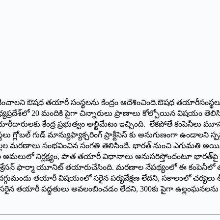
పాటించాలని ఔషధ తయారీ సంస్థలను కేంద్రం ఆదేశించింది.ఔషధ తయారీసంస్థ
ల మధ్యప్రదేశ్‌లో 20 మందికి పైగా చిన్నారులు ప్రాణాలు కోల్పోయిన విషయం తెలిసిం
కేంద్ర ప్రభుత్వం అల్టిమేటం ఇచ్చింది. లేకపోతే కంపెనీలు మూసుకోవాల్సిందే
లోబల్‌ ‌గుడ్‌ ‌మాన్యుఫ్యాక్చరింగ్‌ ‌ప్రాక్టీసెస్‌ ‌కు అనుగుణంగా ఉండాలని స
ిల్లల మరణాలు సంభవించిన సంగతి తెలిసిందే. భారత్‌ ‌నుంచి ఎగుమతి అయిన ఈ 
ులో నిర్లక్ష్యం, పాత తయారీ విధానాలు అనుసరిస్తోందంటూ భారత్‌పై అంతర్
శ్రేసన్‌ ‌ఫార్మా యూనిట్‌ ‌తయారుచేసింది. మరణాల నేపథ్యంలో ఈ కంపెనీలో
ిందే. దగ్గుమందు తయారీ విషయంలో సరైన పర్యవేక్షణ లేదని, సకాలంలో చర్యలు త
చారు. సరైన తయారీ పద్ధతులు అవలంబించడం లేదని, 300కు పైగా ఉల్లంఘనలను రి