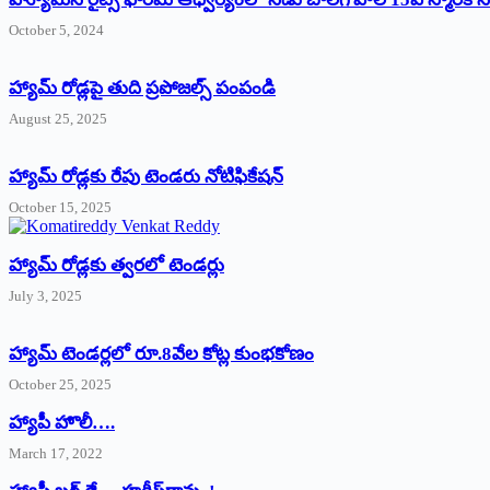
October 5, 2024
హ్యామ్‌ రోడ్లపై తుది ప్రపోజల్స్‌ పంపండి
August 25, 2025
హ్యామ్‌ రోడ్లకు రేపు టెండరు నోటిఫికేషన్‌
October 15, 2025
హ్యామ్‌ రోడ్లకు త్వరలో టెండర్లు
July 3, 2025
హ్యామ్‌ ‌టెండర్లలో రూ.8వేల కోట్ల కుంభకోణం
October 25, 2025
హ్యాపీ హొలీ….
March 17, 2022