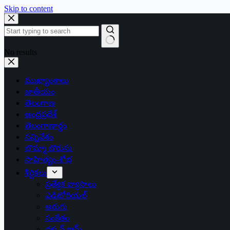
Skip to content
No results
ముఖ్యాంశాలు
జాతీయం
తెలంగాణ
ఆంధ్రప్రదేశ్
తెలంగాణార్థం
సన్నివేశం
బొమ్మా బొరుసు
సాహిత్యం-శోభ
శీర్షికలు
ప్రత్యేక వ్యాసాలు
ఎడిటోరియల్
అరుగు
సంకేతం
దక్కన్.కామ్