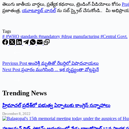
తెలుగు జాతీయ వార్తలు, ప్రత్యేక కథనాలు, ట్రెండింగ్ వీడియోలు కోసం
Praj
ప్రజాతంత్ర,
యూట్యూబ్ చానల్
ను సబ్ స్క్రైబ్ చేసుకోండి.. మీ అభిప్ర
Tags
#
#WHO standards #mandatory #drug manufacturing #Central Govt.
Previous
Post
అందెశ్రీ మృతితో రేబర్తిలో విషాదఛాయలు
Next
Post
ప్రచారం ముగిసింది ... ఇక దృష్ట్యంతా వోట్లపైనే
Trending News
‌హ్రిమాచల్‌ ‌ప్రదేశ్‌లో పభుత్వ ఏర్పాటుకు కాంగ్రెస్‌ ‌సన్నాహాలు
December 8, 2022
హ్యూమన్‌ రైట్స్‌ ఫోరమ్‌ ఆధ్వర్యంలో నేడు బాలగోపాల్‌ 15వ స్మారక