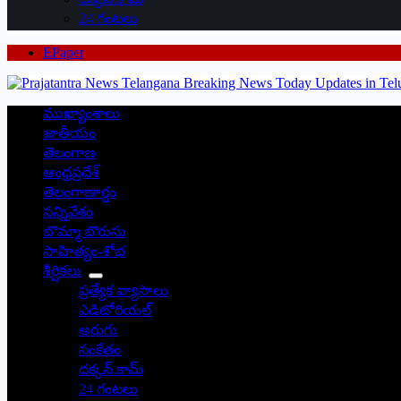
24 గంటలు
EPaper
ముఖ్యాంశాలు
జాతీయం
తెలంగాణ
ఆంధ్రప్రదేశ్
తెలంగాణార్థం
సన్నివేశం
బొమ్మా బొరుసు
సాహిత్యం-శోభ
శీర్షికలు
ప్రత్యేక వ్యాసాలు
ఎడిటోరియల్
అరుగు
సంకేతం
దక్కన్.కామ్
24 గంటలు