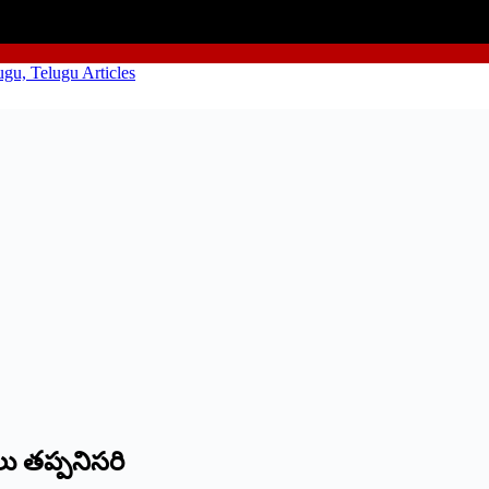
త‌ప్ప‌నిస‌రి