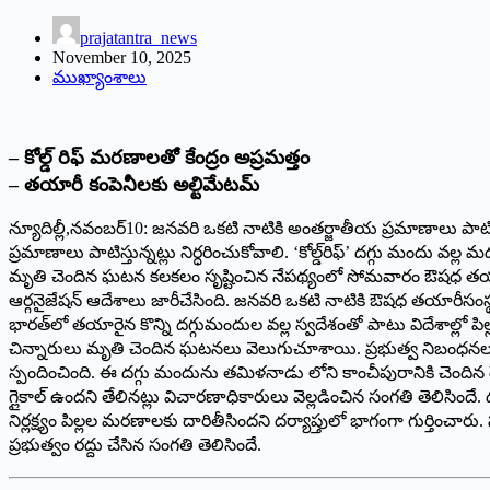
prajatantra_news
November 10, 2025
ముఖ్యాంశాలు
– కోల్డ్ ‌రిఫ్‌ ‌మరణాలతో కేంద్రం అప్రమత్తం
– తయారీ కంపెనీలకు అల్టిమేటమ్‌
‌న్యూదిల్లీ,నవంబర్‌10: ‌జనవరి ఒకటి నాటికి అంతర్జాతీయ ప్రమాణాలు 
ప్రమాణాలు పాటిస్తున్నట్లు నిర్ధరించుకోవాలి. ‘కోల్డ్‌రిఫ్‌’ ‌దగ్గు మందు వల్
మృతి చెందిన ఘటన కలకలం సృష్టించిన నేపథ్యంలో సోమవారం ఔషధ తయారీదారులకు 
ఆర్గనైజేషన్‌ ఆదేశాలు జారీచేసింది. జనవరి ఒకటి నాటికి ఔషధ తయారీసంస్థలు గ్
భారత్‌లో తయారైన కొన్ని దగ్గుమందుల వల్ల స్వదేశంతో పాటు విదేశాల్లో ప
చిన్నారులు మృతి చెందిన ఘటనలు వెలుగుచూశాయి. ప్రభుత్వ నిబంధనల అమల
స్పందించింది. ఈ దగ్గు మందును తమిళనాడు లోని కాంచీపురానికి చెందిన 
‌గ్లైకాల్‌ ఉం‌దని తేలినట్లు విచారణాధికారులు వెల్లడించిన సంగతి తెలిస
నిర్లక్ష్యం పిల్లల మరణాలకు దారితీసిందని దర్యాప్తులో భాగంగా గుర్తిం
ప్రభుత్వం రద్దు చేసిన సంగతి తెలిసిందే.