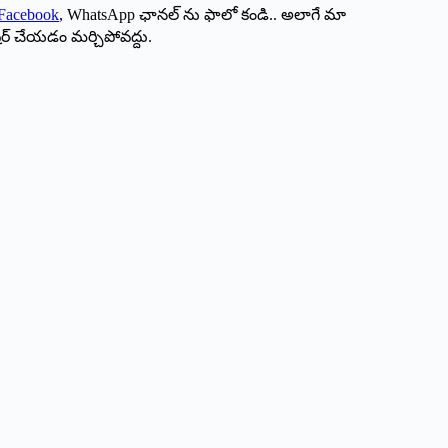
Facebook
, WhatsApp ఛానల్ ను ఫాలో కండి.. అలాగే మా
ేర్ చేయడం మర్చిపోవద్దు.