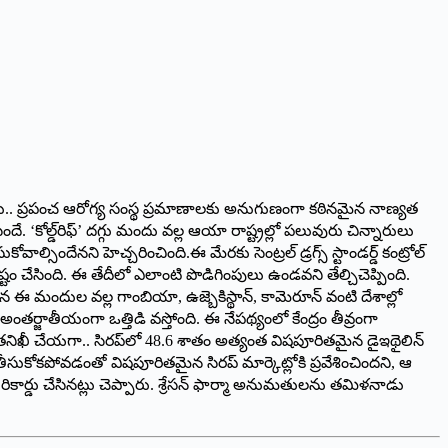
లు.. ప్రపంచ ఆరోగ్య సంస్థ ప్రమాణాలకు అనుగుణంగా కఠినమైన నాణ్యత
దే. ‘కోల్డ్‌రిఫ్‌’ ‌దగ్గు మందు వల్ల ఆయా రాష్ట్రల్లో పలువురు చిన్నారులు
నని హెచ్చరించింది.ఈ మేరకు సెంట్రల్‌ ‌డ్రగ్స్ ‌స్టాండర్డ్ ‌కంట్రోల్‌
్పష్టం చేసింది. ఈ తేదీలో ఎలాంటి పొడిగింపులు ఉండవని తేల్చిచెప్పింది.
మందుల వల్ల గాంబియా, ఉజ్బెకిస్థాన్‌, ‌కామెరూన్‌ ‌వంటి దేశాల్లో
జాతీయంగా ఒత్తిడి వస్తోంది. ఈ నేపథ్యంలో కేంద్రం తీవ్రంగా
 తనిఖీ చేయగా.. సిరప్‌లో 48.6 శాతం అత్యంత విషపూరితమైన డైఇథైలిన్‌
ీసుకోకపోవడంతో విషపూరితమైన సిరప్‌ ‌మార్కెట్లోకి ప్రవేశించిందని, ఆ
కార్డు చేసినట్లు చెప్పారు. శ్రేసన్‌ ‌ఫార్మా అనుమతులను తమిళనాడు