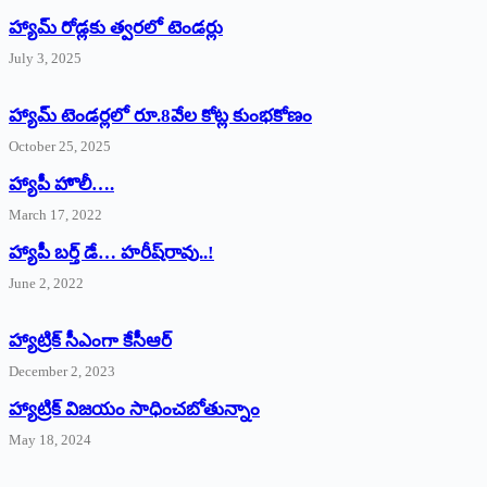
హ్యామ్‌ రోడ్లకు త్వరలో టెండర్లు
July 3, 2025
హ్యామ్‌ ‌టెండర్లలో రూ.8వేల కోట్ల కుంభకోణం
October 25, 2025
హ్యాపీ హొలీ….
March 17, 2022
హ్యాపీ బర్త్ ‌డే… హరీష్‌రావు..!
June 2, 2022
హ్యాట్రిక్‌ ‌సీఎంగా కేసీఆర్‌
December 2, 2023
హ్యాట్రిక్‌ విజయం సాధించబోతున్నాం
May 18, 2024