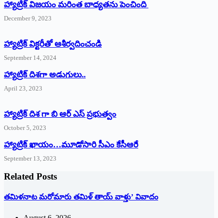
హ్యాట్రిక్ విజయం మరింత బాధ్యతను పెంచింది
December 9, 2023
హ్యాట్రిక్‌ ‌విక్టరీతో ఆశీర్వదించండి
September 14, 2024
‌హ్యాట్రిక్‌ ‌దిశగా అడుగులు..
April 23, 2023
హ్యాట్రిక్ దిశ గా బి ఆర్ ఎస్ ప్రభుత్వం
October 5, 2023
హ్యాట్రిక్‌ ‌ఖాయం…మూడోసారి సీఎం కేసీఆరే
September 13, 2023
Related Posts
తమిళనాట మరోమారు తమిళ్‌ ‌తాయ్‌ ‌వాళ్తు’ వివాదం
August 6, 2026