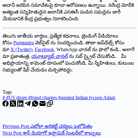
అదానీ జరిపిన సమావేశంపై కూడా ఆరోపణలు ఉన్నాయి. నరేంద్ర మోదీకి
అత్యంత సన్నిహితుడైన అదానీకి ఎసఈసీ పంపిన సమన్లను జారీ
చేయడానికి కేంద్ర ప్రభుత్వం నిరాకరించింది.
తెలుగు జాతీయ వార్తలు, ప్రత్యేక కథనాలు, ట్రెండింగ్ వీడియోలు
కోసం
Prajatantra
వెబ్‌సైట్ ను సందర్శించండి. తాజా అప్‌డేట్స్ కోసం
మా
X (Twitter)
,
Facebook
, WhatsApp ఛానల్ ను ఫాలో కండి.. అలాగే
మా ప్రజాతంత్ర,
యూట్యూబ్ చానల్
ను సబ్ స్క్రైబ్ చేసుకోండి.. మీ
అభిప్రాయాన్ని కామెంట్ రూపంలో పంచుకోండి. మీ స్నేహితులు, కుటుంబ
సభ్యులతో షేర్ చేయడం మర్చిపోవద్దు.
Tags
#
#US drops #fraud charges #against Indian tycoon Adani
Previous
Post
ఎబోలా అరికట్టే చర్యలు బలోపేతం
Next
Post
శాన్ డియాగో ఇస్లామిక్ సెంటర్‌లో కాల్పులు