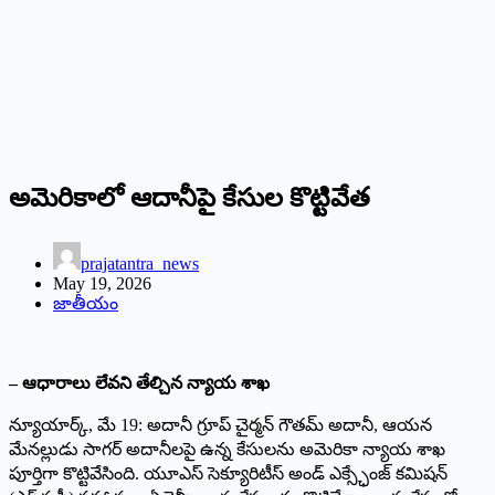
అమెరికాలో ఆదానీపై కేసుల కొట్టివేత
prajatantra_news
May 19, 2026
జాతీయం
– ఆధారాలు లేవని తేల్చిన న్యాయ శాఖ
న్యూయార్క్, మే 19: అదానీ గ్రూప్ చైర్మన్ గౌతమ్ అదానీ, ఆయన
మేనల్లుడు సాగర్ అదానీలపై ఉన్న కేసులను అమెరికా న్యాయ శాఖ
పూర్తిగా కొట్టివేసింది. యూఎస్ సెక్యూరిటీస్ అండ్ ఎక్స్ఛేంజ్ కమిషన్