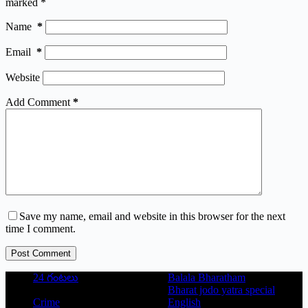
marked
*
Name
*
Email
*
Website
Add Comment
*
Save my name, email and website in this browser for the next
time I comment.
Post Comment
24 గంటలు
Balala Bharatham
Bharat jodo yatra special
Crime
English