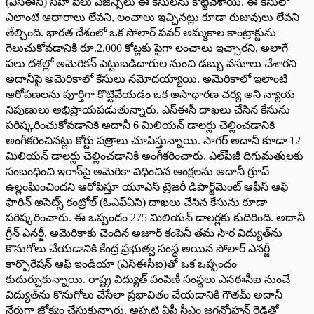
(ఎస్‌ఈసీ) సహా పలు ఏజెన్సీలు ఈ కేసులను కొట్టివేశాయి. ఈ కేసులో
ఎలాంటి ఆధారాలు లేవని, లంచాలు ఇచ్చినట్లు కూడా రుజువులు లేవని
తేల్చింది. భారత దేశంలో ఒక సోలార్ పవర్ అమ్మకాల కాంట్రాక్టును
గెలుచుకోవడానికి రూ.2,000 కోట్లకు పైగా లంచాలు ఇచ్చారని, అలాగే
పలు దశల్లో అమెరికన్ పెట్టుబడిదారుల నుంచి డబ్బు వసూలు చేశారని
అదానీపై అమెరికాలో కేసులు నమోదయ్యాయి. అమెరికాలో ఇలాంటి
ఆరోపణలను పూర్తిగా కొట్టివేయడం ఒక అసాధారణ చర్య అని న్యాయ
నిపుణులు అభిప్రాయపడుతున్నారు. ఎస్‌ఈసీ దాఖలు చేసిన కేసును
పరిష్కరించుకోవడానికి అదానీ 6 మిలియన్ డాలర్లు చెల్లించడానికి
అంగీకరించినట్లు కోర్టు పత్రాలు చూపిస్తున్నాయి. సాగర్ అదానీ కూడా 12
మిలియన్ డాలర్లు చెల్లించడానికి అంగీకరించారు. ఎల్‌పీజీ దిగుమతులకు
సంబంధించి ఇరాన్‌పై అమెరికా విధించిన ఆంక్షలను అదానీ గ్రూప్
ఉల్లంఘించిందని ఆరోపిస్తూ యూఎస్ ట్రెజరీ డిపార్ట్‌మెంట్ ఆఫీస్ ఆఫ్
ఫారిన్ అసెట్స్ కంట్రోల్ (ఓఎఫ్‌ఏసి) దాఖలు చేసిన కేసును కూడా
పరిష్కరించారు. ఈ ఒప్పందం 275 మిలియన్ డాలర్లకు కుదిరింది. అదానీ
గ్రీన్ ఎనర్జీ, అమెరికాకు చెందిన అజూర్ కంపెనీ తమ సౌర విద్యుత్‌ను
కొనుగోలు చేయడానికి కేంద్ర ప్రభుత్వ సంస్థ అయిన సోలార్ ఎనర్జీ
కార్పొరేషన్ ఆఫ్ ఇండియా (ఎస్ఈసీఐ)తో ఒక ఒప్పందం
కుదుర్చుకున్నాయి. రాష్ట్ర విద్యుత్ పంపిణీ సంస్థలు ఎసఈసీఐ నుంచే
విద్యుత్‌ను కొనుగోలు చేసేలా ప్రభావితం చేయడానికి గౌతమ్ అదానీ
నేరుగా జోక్యం చేసుకున్నారు. అప్పటి ఏపీ సీఎం జగన్మోహన్ రెడ్డితో