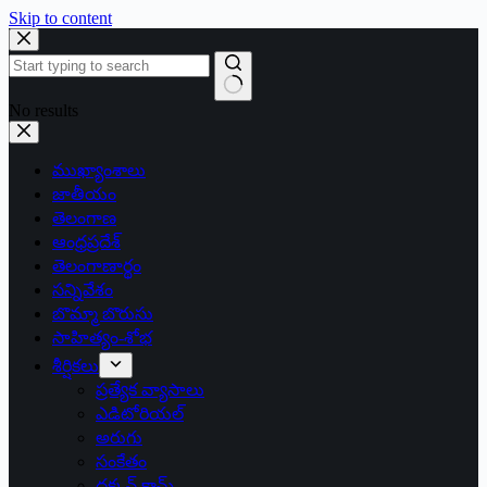
Skip to content
No results
ముఖ్యాంశాలు
జాతీయం
తెలంగాణ
ఆంధ్రప్రదేశ్
తెలంగాణార్థం
సన్నివేశం
బొమ్మా బొరుసు
సాహిత్యం-శోభ
శీర్షికలు
ప్రత్యేక వ్యాసాలు
ఎడిటోరియల్
అరుగు
సంకేతం
దక్కన్.కామ్