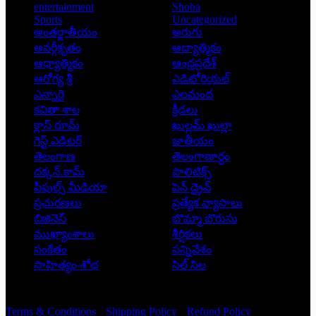
entertainment
Shoba
Sports
Uncategorized
అంతర్జాతీయం
అరుగు
అవర్గీకృతం
ఆద్యాత్మికం
ఆధ్యాత్మికం
ఆంధ్రప్రదేశ్
ఆరోగ్య శ్రీ
ఎడిటోరియల్
ఎన్నారై
ఎలమంద
కవితా శాల
క్రీడలు
క్లాస్ రూమ్
ఖుల్లమ్ ఖుల్లా
గెస్ట్ ఎడిటర్
జాతీయం
తెలంగాణ
తెలంగాణార్థం
దక్కన్.కామ్
పాలిటిక్స్
పీపుల్స్ ‌మీడియా
పెన్ డ్రైవ్
ప్రచురణలు
ప్రత్యేక వ్యాసాలు
బిజినెస్
బొమ్మా బొరుసు
ముఖ్యాంశాలు
శీర్షికలు
సంకేతం
సన్నివేశం
సాహిత్యం-శోభ
సిల్ సిల
Copyright © 2026 - Prajatantra
Terms & Conditions
Shipping Policy
Refund Policy