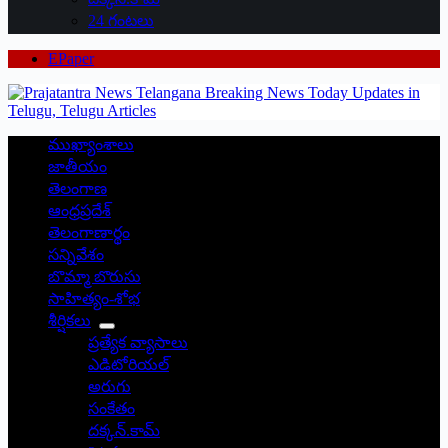
24 గంటలు
EPaper
ముఖ్యాంశాలు
జాతీయం
తెలంగాణ
ఆంధ్రప్రదేశ్
తెలంగాణార్థం
సన్నివేశం
బొమ్మా బొరుసు
సాహిత్యం-శోభ
శీర్షికలు
ప్రత్యేక వ్యాసాలు
ఎడిటోరియల్
అరుగు
సంకేతం
దక్కన్.కామ్