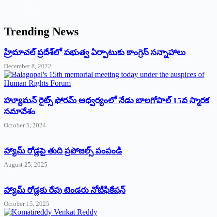
Trending News
‌హ్రిమాచల్‌ ‌ప్రదేశ్‌లో పభుత్వ ఏర్పాటుకు కాంగ్రెస్‌ ‌సన్నాహాలు
December 8, 2022
హ్యూమన్‌ రైట్స్‌ ఫోరమ్‌ ఆధ్వర్యంలో నేడు బాలగోపాల్‌ 15వ స్మారక
సమావేశం
October 5, 2024
హ్యామ్‌ రోడ్లపై తుది ప్రపోజల్స్‌ పంపండి
August 25, 2025
హ్యామ్‌ రోడ్లకు రేపు టెండరు నోటిఫికేషన్‌
October 15, 2025