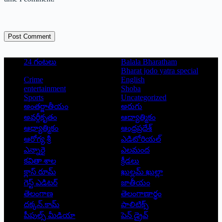
Post Comment
24 గంటలు
Balala Bharatham
Bharat jodo yatra special
Crime
English
entertainment
Shoba
Sports
Uncategorized
అంతర్జాతీయం
అరుగు
అవర్గీకృతం
ఆద్యాత్మికం
ఆధ్యాత్మికం
ఆంధ్రప్రదేశ్
ఆరోగ్య శ్రీ
ఎడిటోరియల్
ఎన్నారై
ఎలమంద
కవితా శాల
క్రీడలు
క్లాస్ రూమ్
ఖుల్లమ్ ఖుల్లా
గెస్ట్ ఎడిటర్
జాతీయం
తెలంగాణ
తెలంగాణార్థం
దక్కన్.కామ్
పాలిటిక్స్
పీపుల్స్ ‌మీడియా
పెన్ డ్రైవ్