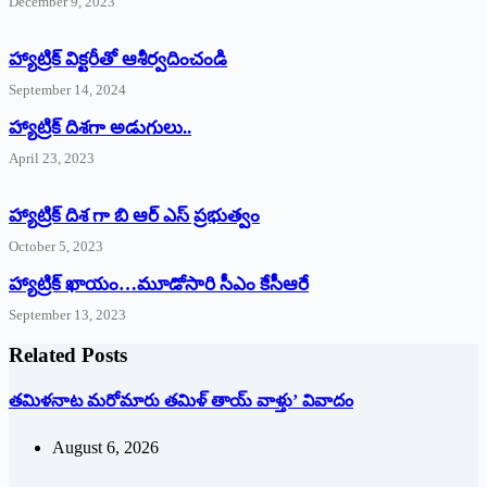
December 9, 2023
హ్యాట్రిక్‌ ‌విక్టరీతో ఆశీర్వదించండి
September 14, 2024
‌హ్యాట్రిక్‌ ‌దిశగా అడుగులు..
April 23, 2023
హ్యాట్రిక్ దిశ గా బి ఆర్ ఎస్ ప్రభుత్వం
October 5, 2023
హ్యాట్రిక్‌ ‌ఖాయం…మూడోసారి సీఎం కేసీఆరే
September 13, 2023
Related Posts
తమిళనాట మరోమారు తమిళ్‌ ‌తాయ్‌ ‌వాళ్తు’ వివాదం
August 6, 2026