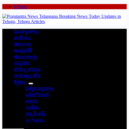
EPaper
ముఖ్యాంశాలు
జాతీయం
తెలంగాణ
ఆంధ్రప్రదేశ్
తెలంగాణార్థం
సన్నివేశం
బొమ్మా బొరుసు
సాహిత్యం-శోభ
శీర్షికలు
ప్రత్యేక వ్యాసాలు
ఎడిటోరియల్
అరుగు
సంకేతం
దక్కన్.కామ్
24 గంటలు