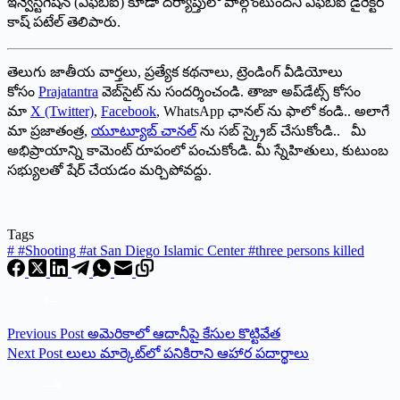
ఇన్వెస్టిగేషన్ (ఎఫ్‌బిఐ) కూడా దర్యాప్తులో పాల్గొంటుందని ఎఫ్‌బిఐ డైరెక్టర్
కాష్ పటేల్ తెలిపారు.
తెలుగు జాతీయ వార్తలు, ప్రత్యేక కథనాలు, ట్రెండింగ్ వీడియోలు
కోసం
Prajatantra
వెబ్‌సైట్ ను సందర్శించండి. తాజా అప్‌డేట్స్ కోసం
మా
X (Twitter)
,
Facebook
, WhatsApp ఛానల్ ను ఫాలో కండి.. అలాగే
మా ప్రజాతంత్ర,
యూట్యూబ్ చానల్
ను సబ్ స్క్రైబ్ చేసుకోండి.. మీ
అభిప్రాయాన్ని కామెంట్ రూపంలో పంచుకోండి. మీ స్నేహితులు, కుటుంబ
సభ్యులతో షేర్ చేయడం మర్చిపోవద్దు.
Tags
#
#Shooting #at San Diego Islamic Center #three persons killed
Previous
Post
అమెరికాలో ఆదానీపై కేసుల కొట్టివేత
Next
Post
లులు మార్కెట్‌లో పనికిరాని ఆహార పదార్థాలు