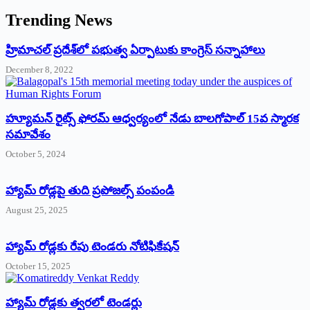
Trending News
‌హ్రిమాచల్‌ ‌ప్రదేశ్‌లో పభుత్వ ఏర్పాటుకు కాంగ్రెస్‌ ‌సన్నాహాలు
December 8, 2022
హ్యూమన్‌ రైట్స్‌ ఫోరమ్‌ ఆధ్వర్యంలో నేడు బాలగోపాల్‌ 15వ స్మారక
సమావేశం
October 5, 2024
హ్యామ్‌ రోడ్లపై తుది ప్రపోజల్స్‌ పంపండి
August 25, 2025
హ్యామ్‌ రోడ్లకు రేపు టెండరు నోటిఫికేషన్‌
October 15, 2025
హ్యామ్‌ రోడ్లకు త్వరలో టెండర్లు