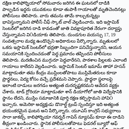
దక్షిణ కాలిఫోర్నియాలో సోమవారం జరిగిన ఈ ఘటనలో దాడికి
పాల్పడిన ఇద్దరు యువకులు కూడా తుపాకీ గాయాలతో మృతిచెందినట్లు
పోలీసులు తెలిపారు. వారు తమను తామే కాల్చుకున్నట్లు
భావిస్తున్నామని పోలీస్ చీఫ్ స్కాట్ వాల్ వెల్లడించారు. ఇది ఇస్లామిక్
సెంటర్‌లో జరిగిన దాడి కావడంతో జాతి వివక్షాపూరిత నేరంగా దర్యాప్తు
చేస్తున్నామని విÖడియాకు తెలిపారు. దుండగుల వయస్సు 17, 19
సంవత్సరాల మధ్య ఉండొచ్చని అధికారులు పేర్కొన్నారు. మృతులలో
ఒకరు ఇస్లామిక్ సెంటర్‌లో భద్రతా సిబ్బందిగా పనిచేస్తున్నారని, ఆయన
సమయానికి స్పందించడంతో పెద్ద ప్రమాదం తప్పిందని పోలీసులు
తెలిపారు. మరణించిన ముగ్గురూ పెద్దవారేనని, పాఠశాల పిల్లలకు ఎలాంటి
గాయాలు కాలేదని వెల్లడించారు. ఇస్లామిక్ సెంటర్ ఇమామ్ తాహా హసన్
మాట్లాడుతూ తమ కేంద్రం ముస్లింలతోపాటు ముస్లిమేతరులు కూడా
ప్రార్థనలు, విద్య కోసం వచ్చే ప్రదేశమని చెప్పారు. ప్రార్థనా స్థలాలపై
ఇలాంటి దాడులు జరగడం అత్యంత దురదృష్టకరమని ఆవేదన వ్యక్తం
చేశారు. టాడ్ గ్లోరియా మాట్లాడుతూ శాన్ డియాగోలో జాతి విద్వేషానికి
స్థానం లేదని, ముస్లిం సమాజానికి పూర్తి రక్షణ కల్పిస్తామని హావిÖ
ఇచ్చారు. అమెరికా అధ్యక్షుడు డొనాల్డ్ ట్రంప్ స్పందిస్తూ ఇది అత్యంత
భయంకరమైన ఘటన అని పేర్కొన్నారు. యూఎస్ కాంగ్రెస్ సభ్యురాలు
సారా జాకబ్స్, కాలిఫోర్నియా గవర్నర్ గావిన్ న్యూసమ్ కూడా ఈ దాడిని
తీవ్రంగా ఖండించారు. స్థానిక పోలీసులతోపాటు ఫెడరల్ బ్యూరో ఆఫ్