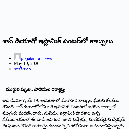
శాన్ డియాగో ఇస్లామిక్ సెంటర్‌లో కాల్పులు
prajatantra_news
May 19, 2026
జాతీయం
– ముగ్గురి మృతి.. పోలీసుల దర్యాప్తు
శాన్ డియాగో, మే 19: అమెరికాలో మరోసారి కాల్పుల ఘటన కలకలం
రేపింది. శాన్ డియాగోలోని ఒక ఇస్లామిక్ సెంటర్‌లో జరిగిన కాల్పుల్లో
ముగ్గురు మరణించారు. మసీదు, ఇస్లామిక్ పాఠశాల ఉన్న
సముదాయంలో ఈ దాడి జరిగింది. జాతి విద్వేషం, మతపరమైన ద్వేషమే
ఈ ఘటన వెనుక కారణమై ఉండవచ్చని పోలీసులు అనుమానిస్తున్నారు.