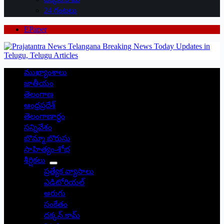
24 గంటలు
EPaper
ముఖ్యాంశాలు
జాతీయం
తెలంగాణ
ఆంధ్రప్రదేశ్
తెలంగాణార్థం
సన్నివేశం
బొమ్మా బొరుసు
సాహిత్యం-శోభ
శీర్షికలు
ప్రత్యేక వ్యాసాలు
ఎడిటోరియల్
అరుగు
సంకేతం
దక్కన్.కామ్