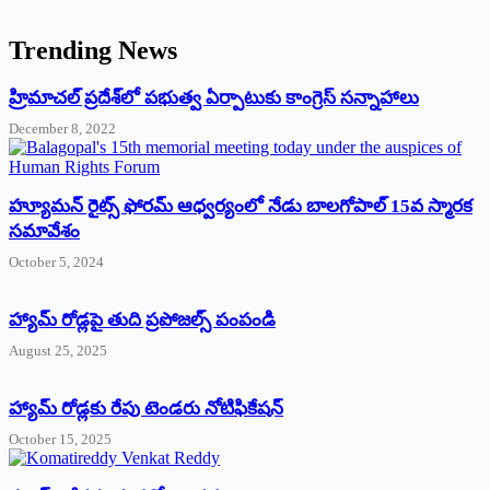
Trending News
‌హ్రిమాచల్‌ ‌ప్రదేశ్‌లో పభుత్వ ఏర్పాటుకు కాంగ్రెస్‌ ‌సన్నాహాలు
December 8, 2022
హ్యూమన్‌ రైట్స్‌ ఫోరమ్‌ ఆధ్వర్యంలో నేడు బాలగోపాల్‌ 15వ స్మారక
సమావేశం
October 5, 2024
హ్యామ్‌ రోడ్లపై తుది ప్రపోజల్స్‌ పంపండి
August 25, 2025
హ్యామ్‌ రోడ్లకు రేపు టెండరు నోటిఫికేషన్‌
October 15, 2025