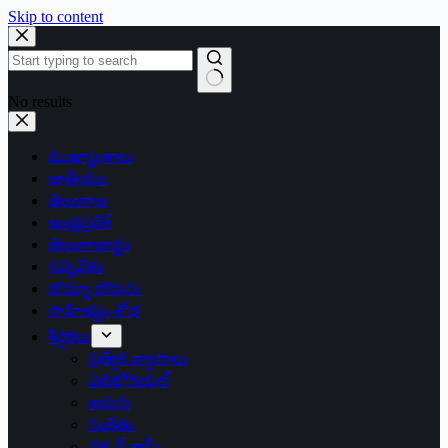
Skip to content
No results
ముఖ్యాంశాలు
జాతీయం
తెలంగాణ
ఆంధ్రప్రదేశ్
తెలంగాణార్థం
సన్నివేశం
బొమ్మా బొరుసు
సాహిత్యం-శోభ
శీర్షికలు
ప్రత్యేక వ్యాసాలు
ఎడిటోరియల్
అరుగు
సంకేతం
దక్కన్.కామ్