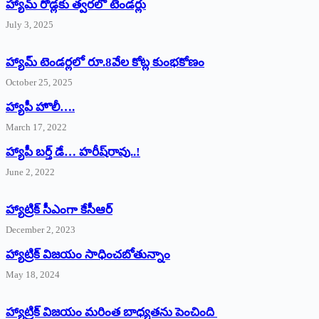
హ్యామ్‌ రోడ్లకు త్వరలో టెండర్లు
July 3, 2025
హ్యామ్‌ ‌టెండర్లలో రూ.8వేల కోట్ల కుంభకోణం
October 25, 2025
హ్యాపీ హొలీ….
March 17, 2022
హ్యాపీ బర్త్ ‌డే… హరీష్‌రావు..!
June 2, 2022
హ్యాట్రిక్‌ ‌సీఎంగా కేసీఆర్‌
December 2, 2023
హ్యాట్రిక్‌ విజయం సాధించబోతున్నాం
May 18, 2024
హ్యాట్రిక్ విజయం మరింత బాధ్యతను పెంచింది