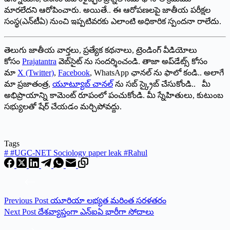
మారలేదని ఆరోపించారు. అయితే.. ఈ ఆరోపణలపై జాతీయ పరీక్షల
సంస్థ(ఎన్‌టీఏ) నుంచి ఇప్పటివరకు ఎలాంటి అధికారిక స్పందనా రాలేదు.
తెలుగు జాతీయ వార్తలు, ప్రత్యేక కథనాలు, ట్రెండింగ్ వీడియోలు
కోసం
Prajatantra
వెబ్‌సైట్ ను సందర్శించండి. తాజా అప్‌డేట్స్ కోసం
మా
X (Twitter)
,
Facebook
, WhatsApp ఛానల్ ను ఫాలో కండి.. అలాగే
మా ప్రజాతంత్ర,
యూట్యూబ్ చానల్
ను సబ్ స్క్రైబ్ చేసుకోండి.. మీ
అభిప్రాయాన్ని కామెంట్ రూపంలో పంచుకోండి. మీ స్నేహితులు, కుటుంబ
సభ్యులతో షేర్ చేయడం మర్చిపోవద్దు.
Tags
#
#UGC-NET Sociology paper leak #Rahul
Previous
Post
యూరియా లభ్యత మరింత సరళతరం
Next
Post
దేశవ్యాప్తంగా ఎన్‌ఐఏ ‌భారీగా సోదాలు