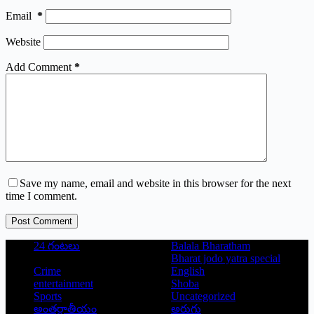
Email
*
Website
Add Comment
*
Save my name, email and website in this browser for the next
time I comment.
Post Comment
24 గంటలు
Balala Bharatham
Bharat jodo yatra special
Crime
English
entertainment
Shoba
Sports
Uncategorized
అంతర్జాతీయం
అరుగు