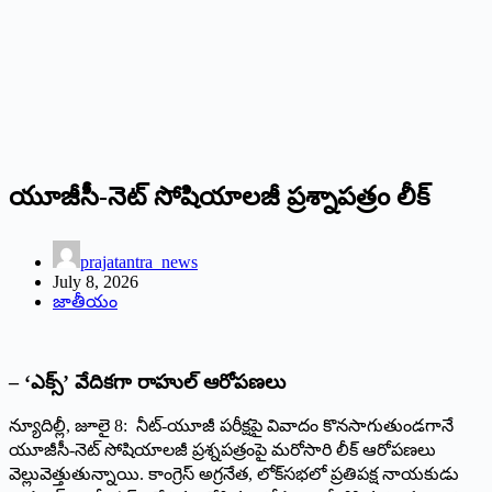
యూజీసీ-నెట్‌ ‌సోషియాలజీ ప్రశ్నాపత్రం లీక్‌
prajatantra_news
July 8, 2026
జాతీయం
– ‘ఎక్స్’ ‌వేదికగా రాహుల్‌ ఆరోపణలు
న్యూదిల్లీ, జూలై 8: నీట్‌-‌యూజీ పరీక్షపై వివాదం కొనసాగుతుండగానే
యూజీసీ-నెట్‌ ‌సోషియాలజీ ప్రశ్నపత్రంపై మరోసారి లీక్‌ ఆరోపణలు
వెల్లువెత్తుతున్నాయి. కాంగ్రెస్‌ అ‌గ్రనేత, లోక్‌సభలో ప్రతిపక్ష నాయకుడు