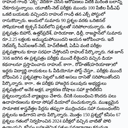
రాహుల్‌ ‌గాంధీ ’ఎక్స్’ ‌వేదికగా చేసిన ఆరోపణలు వీటికి మరింత బలాన్ని
చేకూరుస్తున్నాయి. యూజీసీ-నెట్‌ ‌పరీక్షకు ముందు 100 పేజీల పీడీఎఫ్‌
ఒకటి బయటకు వచ్చిందని రాహుల్‌ ‌గాంధీ తన ఎక్స్ ‌పోస్టులో
రాసుకొచ్చారు. అందులో సుమారు 90 ప్రశ్నల వరకు ఒరిజినల్‌
‌సోషియాలజీ క్వశ్చన్‌ ‌పేపర్‌లోని ప్రశ్నలతో సరిపోలాయన్నారు. ఈ
ప్రశ్నపత్రం బిహార్‌, ఉత్తర్‌‌ప్రదేశ్‌, ‌హరియాణా, ఢిల్లీ, రాజస్థాన్‌లో సుమారు
రూ.2.25 లక్షలకు అమ్ముడుపోయిందని ఆయన ఆరోపించారు. ఇదే
నెట్‌వర్క్ ‌సీఎస్‌ఐఆర్‌-‌నెట్‌, ‌హెచ్‌టీఈటీ, ఏడీఏ వంటి పరీక్షల
ప్రశ్నపత్రాలను కూడా సరఫరా చేస్తోందనీ రాహుల్‌ ‌పేర్కొన్నారు. గత జూన్‌
30‌న జరిగిన ఈ ప్రశ్నపత్రం పరీక్షకు ముందే లీకైందని వచ్చిన డియా
కథనాలనూ ప్రస్తావించారు రాహుల్‌. ‌కాగా.. రోహ్‌తక్‌(‌హరియాణా)లో
ఇద్దరు విద్యార్థి నాయకులు ఓ వీడియోనూ పోస్ట్ ‌చేస్తూ.. పరీక్షకు ముందే
బోధించిన 2 ప్రశ్నపత్రాల సెట్లలో ఒకటి అసలు దానితో సరిపోలుతోందని
పేర్కొన్నారు. కాగా.. ఈ పరీక్షకు హాజరైన పలువురు అభ్యర్థులు
ప్రశ్నపత్రంలో అనేక అక్షర, వ్యాకరణ దోషాలు సహా క్లారిటీలేని
ప్రశ్నలున్నాయనే వ్యాఖ్యలు చేశారు. దీనికి సంబంధించి కొందరు పలు
ఉదాహరణలను కూడా సోషల్‌ ‌డియాలో పంచుకున్నారు. ముఖ్యమైన
సామాజిక శాస్త్రవేత్తల పేర్లను తప్పుగా ముద్రించడం సహా సంబంధంలేని
ప్రశ్నలను అడిగారని వారు పేర్కొన్నారు. మొత్తం 150 ప్రశ్నల్లో కనీసం 67
ప్రశ్నలు గతంలో నిర్వహించిన 2024 పరీక్షలో వచ్చిన వాటితో పోలి
ఉన్నాయని, కనీసం బహుళైచ్ఛిక ప్రశ్నల సమాధానాల క్రమమూ