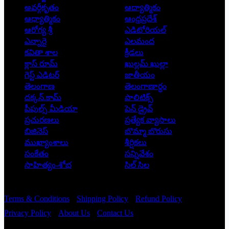
అవర్గీకృతం
ఆద్యాత్మికం
ఆధ్యాత్మికం
ఆంధ్రప్రదేశ్
ఆరోగ్య శ్రీ
ఎడిటోరియల్
ఎన్నారై
ఎలమంద
కవితా శాల
క్రీడలు
క్లాస్ రూమ్
ఖుల్లమ్ ఖుల్లా
గెస్ట్ ఎడిటర్
జాతీయం
తెలంగాణ
తెలంగాణార్థం
దక్కన్.కామ్
పాలిటిక్స్
పీపుల్స్ ‌మీడియా
పెన్ డ్రైవ్
ప్రచురణలు
ప్రత్యేక వ్యాసాలు
బిజినెస్
బొమ్మా బొరుసు
ముఖ్యాంశాలు
శీర్షికలు
సంకేతం
సన్నివేశం
సాహిత్యం-శోభ
సిల్ సిల
Copyright © 2026 - Prajatantra
Terms & Conditions
Shipping Policy
Refund Policy
Privacy Policy
About Us
Contact Us