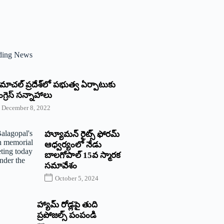
ding News
్రిమాచల్‌ ‌ప్రదేశ్‌లో పభుత్వ ఏర్పాటుకు
గ్రెస్‌ ‌సన్నాహాలు
December 8, 2022
హ్యూమన్‌ రైట్స్‌ ఫోరమ్‌
ఆధ్వర్యంలో నేడు
బాలగోపాల్‌ 15వ స్మారక
సమావేశం
October 5, 2024
హ్యామ్‌ రోడ్లపై తుది
ప్రపోజల్స్‌ పంపండి