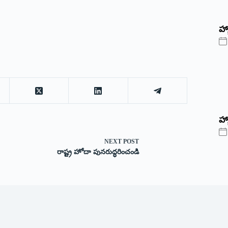
‌హ్
హ్
NEXT
POST
రాష్ట్ర హోదా పునరుద్ధరించండి