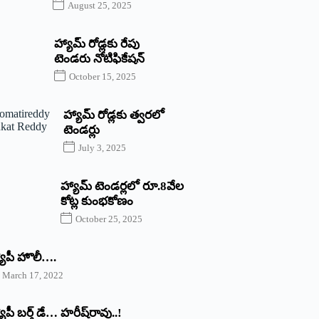
August 25, 2025
హ్యామ్‌ రోడ్లకు రేపు
టెండరు నోటిఫికేషన్‌
October 15, 2025
హ్యామ్‌ రోడ్లకు త్వరలో
టెండర్లు
July 3, 2025
హ్యామ్‌ ‌టెండర్లలో రూ.8వేల
కోట్ల కుంభకోణం
October 25, 2025
యాపీ హొలీ….
March 17, 2022
యాపీ బర్త్ ‌డే… హరీష్‌రావు..!