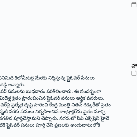
హ్
నిమిది కిలోమీటర్ల మేరకు నిర్మిస్తున్న ఫ్లైఓవర్‌ పేనులు
డ్డి అన్నారు.
ిసి ఫ్లైఓవర్‌ పనులను బుధవారం పరిశీలించారు. ఈ సందర్భంగా
ళ్ల క్రితం ప్రారంభించిన ఫ్లైఓవర్‌ పనులు ఆర్థిక వనరులు,
ై ప్రత్యేక దృష్టి సారించి కేంద్ర మంత్రి నితిన్‌ గడ్కరీతో సైతం
న్నటి వరకు పనులు నిర్వహించిన కాంట్రాక్టర్‌ను సైతం మార్చి
తగతిన పూర్తిచేస్తామని చెప్పారు. నగరంలో పివి ఎక్స్‌ప్రెస్‌ హైవే
టికి ఫ్లైఓవర్‌ పనులు పూర్తి చేసి ప్రజలకు అందుబాటులోకి