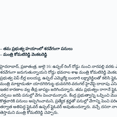
– తమ ప్రభుత్వ హయాంలో శరవేగంగా పనులు
– మంత్రి కోమటిరెడ్డి వెంకటరెడ్డి
హైదరాబాద్‌, ప్రజాతంత్ర, జులై 16: ఉప్పల్‌ రింగ్‌ రోడ్డు నుంచి నారపల్లి వరకు ఎ
శరవేగంగా జరుగుతున్నాయని రోడ్లు భవనాల శాఖ మంత్రి కోమటిరెడ్డి వెంకటరె
ప్రభుత్వ విప్‌ బీర్ల ఐలయ్య, ఉప్పల్‌ ఎమ్మెల్యే బండారి లక్ష్మారెడ్డిలతో కల
మంత్రి మాట్లాడుతూ యాదగిరిగుట్ట భువనగిరి-వరంగల్‌ హైవేపై దాదాపు ఎనిమిదే
ఇతర కారణాల వల్ల తీవ్ర జాప్యం జరిగిందన్నారు. తమ ప్రభుత్వం రాగానే ఫ్లైఓవర్‌ప
చర్చలు జరిపి పనుల్లో వేగం పెంచామన్నారు. కేంద్ర ప్రభుత్వాన్ని ఒప్పించి మొ
కొత్తవారికి పనులు అప్పగించామని, ప్రత్యేక శ్రద్ధతో పనుల్లో వేగాన్ని పెంచి పరి
తర్వాత అతిపెద్ద ఫ్లైఓవర్‌ ఉప్పల్‌ ఫ్లైఓవర్‌ అవుతుందన్నారు. వచ్చే దసరా నా
తెస్తామని మంత్రి కోమటిరెడ్డి చెప్పారు.