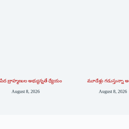
పేద బ్రాహ్మణుల అభ్యున్నతే ధ్యేయం
మూడేళ్లు గ‌డుస్తున్నా అ
August 8, 2026
August 8, 2026