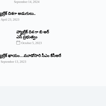
September 14, 2024
యాట్రిక్‌ ‌దిశగా అడుగులు..
April 23, 2023
హ్యాట్రిక్ దిశ గా బి ఆర్
ఎస్ ప్రభుత్వం
October 5, 2023
యాట్రిక్‌ ‌ఖాయం…మూడోసారి సీఎం కేసీఆరే
September 13, 2023