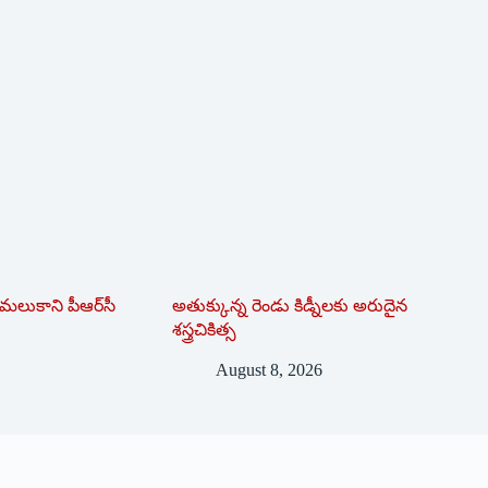
మ‌లుకాని పీఆర్‌సీ
అతుక్కున్న రెండు కిడ్నీలకు అరుదైన
శస్త్రచికిత్స
August 8, 2026