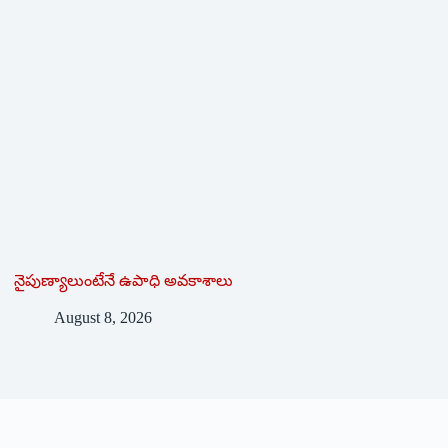
నైపుణ్యాలుంటేనే ఉపాధి అవకాశాలు
August 8, 2026