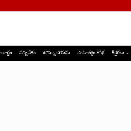
ణార్థం
సన్నివేశం
బొమ్మా బొరుసు
సాహిత్యం-శోభ
శీర్షికలు