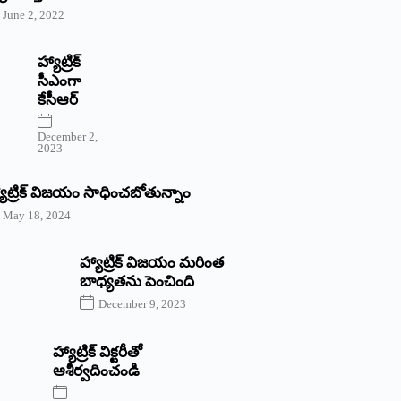
June 2, 2022
హ్యాట్రిక్‌
‌సీఎంగా
కేసీఆర్‌
December 2,
2023
యాట్రిక్‌ విజయం సాధించబోతున్నాం
May 18, 2024
హ్యాట్రిక్ విజయం మరింత
బాధ్యతను పెంచింది
December 9, 2023
హ్యాట్రిక్‌ ‌విక్టరీతో
ఆశీర్వదించండి