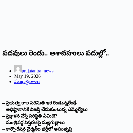
పదవులు రెండు.. ఆశావహులు పదుల్లో..
prajatantra_news
May 19, 2026
ముఖ్యాంశాలు
– ప్రభుత్వ కాల పరిమితి ఇక రెండున్నరేండ్లే
– అధిష్ఠానానికే విజప్తి చేసుకుంటున్న ఎమ్మెల్యేలు
– ప్రక్షాళన చేస్తే పరిస్థితి ఏమిటి?
– మంత్రివర్గ విస్తరణపై మల్లగుల్లాలు
– కార్పొరేషన్ల చైర్మన్‌ల భర్తీలో అసంతృప్తి