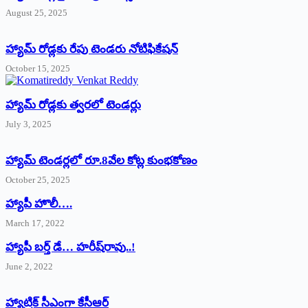
August 25, 2025
హ్యామ్‌ రోడ్లకు రేపు టెండరు నోటిఫికేషన్‌
October 15, 2025
హ్యామ్‌ రోడ్లకు త్వరలో టెండర్లు
July 3, 2025
హ్యామ్‌ ‌టెండర్లలో రూ.8వేల కోట్ల కుంభకోణం
October 25, 2025
హ్యాపీ హొలీ….
March 17, 2022
హ్యాపీ బర్త్ ‌డే… హరీష్‌రావు..!
June 2, 2022
హ్యాట్రిక్‌ ‌సీఎంగా కేసీఆర్‌