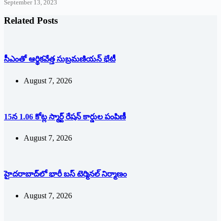
September 13, 2023
Related Posts
సీఎంతో ఆర్థికవేత్త సుబ్రమణియన్ భేటీ
August 7, 2026
15న 1.06 కోట్ల స్మార్ట్ రేషన్ కార్డుల పంపిణీ
August 7, 2026
హైదరాబాద్‌లో భారీ బస్‌ ‌టెర్మినల్‌ ‌నిర్మాణం
August 7, 2026