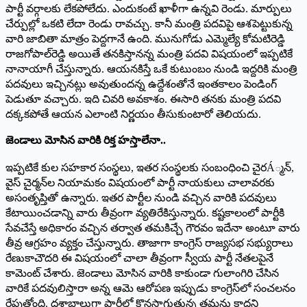
పార్టీ వర్గాలకు లేకపోలేదు. ఎందుకంటే ఖాళీగా ఉన్నవి రెండు. మార్పులు
చేర్పుల్లో ఒకటి లేదా రెండు రావచ్చు. కానీ మంత్రి పదవిపై ఆశపెట్టుకున్న
వారి జాబితా మాత్రం పెద్దగానే ఉంది. మునుగోడు ఎమ్మెల్యే కోమటిరెడ్డి
రాజగోపాల్‌రెడ్డి అయితే తనకిస్తానన్న మంత్రి పదవి విషయంలో ఇప్పటికే
నానాయాగీ చేస్తున్నారు. ఆయనకిస్తే ఒకే కుటుంబం నుండి ఇద్దరికి మంత్రి
పదవులు ఇచ్చినట్లు అవుతుందన్న ఉద్దేశంతోనే ఇంతకాలం పెండింగ్
పెడుతూ వచ్చారు. ఇది చివరి అవకాశం. ఈసారి తనకు మంత్రి పదవి
దక్కకపోతే ఆయన ఎలాంటి నిర్ణయం తీసుకుంటారో తెలియదు.
జెండాలు మోసిన వారికి రిక్త హస్తాలేనా..
ఇప్పటికే కుల సహకార సంస్థలు, ఇతర సంస్థలకు సంబంధించి చైరÁ్మన్,
వైస్ చైర్మన్‌ల నియామకం విషయంలో పార్టీ నాయకులు చాలావరకు
అసంతృప్తితో ఉన్నారు. ఇతర పార్టీల నుండి వచ్చిన వారికి పదవులు
కేటాయించడాన్ని వారు తీవ్రంగా వ్యతిరేకిస్తున్నారు. కష్టకాలంలో పార్టీకి
సేవచేస్తే అధికారం వచ్చిన తర్వాత తమకిచ్చే గౌరవం ఇదేనా అంటూ వారు
తీవ్ర ఆగ్రహం వ్యక్తం చేస్తున్నారు. తాజాగా కాంగ్రెస్ రాజ్యసభ సభ్యురాలు
రేణుకాచౌదరి ఈ విషయంలో చాలా తీవ్రంగా స్వీయ పార్టీ నేతలపైనే
కామెంట్ చేశారు. జెండాలు మోసిన వారికి కాకుండా గులాంగిరి చేసిన
వారికే పదవులిస్తారా అన్న ఆమె ఆరోపణ ఇప్పుడు కాంగ్రెస్‌లో సంచలనం
రేపుతోంది. దశాబ్ధాలుగా పార్టీలో కొనసాగుతున్న తమను కాదని