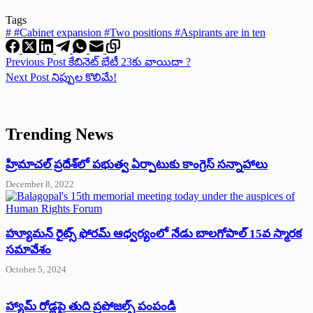
Tags
#
#Cabinet expansion #Two positions #Aspirants are in ten
Previous
Post
కేబినెట్ భేటీ 23కు వాయిదా ?
Next
Post
నిప్పుల కొలిమే!
Trending News
‌హ్రిమాచల్‌ ‌ప్రదేశ్‌లో పభుత్వ ఏర్పాటుకు కాంగ్రెస్‌ ‌సన్నాహాలు
December 8, 2022
హ్యూమన్‌ రైట్స్‌ ఫోరమ్‌ ఆధ్వర్యంలో నేడు బాలగోపాల్‌ 15వ స్మారక
సమావేశం
October 5, 2024
హ్యామ్‌ రోడ్లపై తుది ప్రపోజల్స్‌ పంపండి