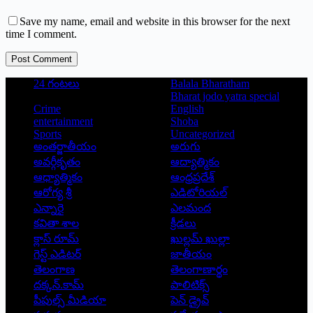
Save my name, email and website in this browser for the next
time I comment.
Post Comment
24 గంటలు
Balala Bharatham
Bharat jodo yatra special
Crime
English
entertainment
Shoba
Sports
Uncategorized
అంతర్జాతీయం
అరుగు
అవర్గీకృతం
ఆద్యాత్మికం
ఆధ్యాత్మికం
ఆంధ్రప్రదేశ్
ఆరోగ్య శ్రీ
ఎడిటోరియల్
ఎన్నారై
ఎలమంద
కవితా శాల
క్రీడలు
క్లాస్ రూమ్
ఖుల్లమ్ ఖుల్లా
గెస్ట్ ఎడిటర్
జాతీయం
తెలంగాణ
తెలంగాణార్థం
దక్కన్.కామ్
పాలిటిక్స్
పీపుల్స్ ‌మీడియా
పెన్ డ్రైవ్