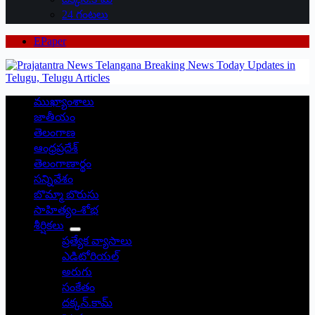
24 గంటలు
EPaper
ముఖ్యాంశాలు
జాతీయం
తెలంగాణ
ఆంధ్రప్రదేశ్
తెలంగాణార్థం
సన్నివేశం
బొమ్మా బొరుసు
సాహిత్యం-శోభ
శీర్షికలు
ప్రత్యేక వ్యాసాలు
ఎడిటోరియల్
అరుగు
సంకేతం
దక్కన్.కామ్