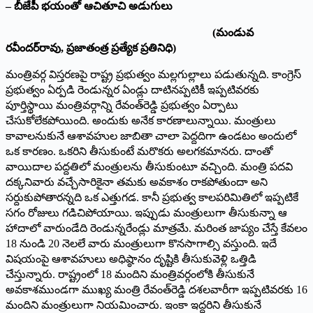
– బీజేపీ భయంతో ఆచితూచి అడుగులు
(మండువ
రవీందర్‌రావు, ప్ర‌జాతంత్ర ప్ర‌త్యేక ప్ర‌తినిధి)
మంత్రివర్గ విస్తరణపై రాష్ట్ర ప్రభుత్వం మల్లగుల్లాలు పడుతున్నది. కాంగ్రెస్
ప్రభుత్వం ఏర్పడి రెండున్నర ఏండ్లు దాటినప్పటికీ ఇప్పటివరకు
పూర్తిస్థాయి మంత్రివర్గాన్ని రేవంత్‌రెడ్డి ప్రభుత్వం ఏర్పాటు
చేసుకోలేకపోయింది. అందుకు అనేక కారణాలున్నాయి. మంత్రులు
కావాలనుకునే ఆశావహుల జాబితా చాలా పెద్దదిగా ఉండటం అందులో
ఒక కారణం. ఒకరిని తీసుకుంటే మరొకరు అలగకమానరు. దాంతో
వాయిదాల పద్దతిలో మంత్రులను తీసుకుంటూ వచ్చింది. మంత్రి పదవి
దక్కనివారు వచ్చేసారికైనా తమకు అవకాశం రాకపోతుందా అని
సర్దుకుపోతారన్నది ఒక ఎత్తుగడ. కానీ ప్రభుత్వ కాలపరిమితిలో ఇప్పటికే
సగం రోజులు గడిచిపోయాయి. ఇప్పుడు మంత్రులుగా తీసుకున్నా ఆ
హాదాలో వారుండేది రెండున్నరేండ్లు మాత్రమే. మరింత జాప్యం చేస్తే కేవలం
18 నుండి 20 నెలలే వారు మంత్రులుగా కొనసాగాల్సి వస్తుంది. ఇదే
విషయంపై ఆశావహులు అధిష్ఠానం దృష్టికి తీసుకువెళ్లి ఒత్తిడి
చేస్తున్నారు. రాష్ట్రంలో 18 మందిని మంత్రివర్గంలోకి తీసుకునే
అవకాశముండగా ముఖ్య మంత్రి రేవంత్‌రెడ్డి దశలవారీగా ఇప్పటివరకు 16
మందిని మంత్రులుగా నియమించారు. ఇంకా ఇద్దరిని తీసుకునే