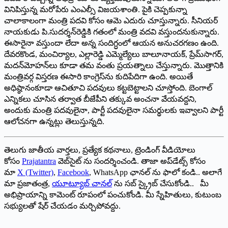
వినిపిస్తున్న మరోపేరు ఎంఎల్సీ విజయశాంతి. పైకి చెప్పకున్నా
చాలాకాలంగా మంత్రి పదవి కోసం ఆమె ఎదురు చూస్తున్నారు. సీనియర్
నాయకుడు పి.సుదర్శన్‌రెడ్డికి గతంలో మంత్రి వదవి వస్తుందనుకున్నారు.
ఈసారైనా వస్తుందా లేదా అన్న సందిగ్ధంలో ఆయన అనుచరగణం ఉంది.
దేవరకొండ, మంచిర్యాల, ఎల్లారెడ్డి ఎమ్మెల్యేలు బాలూనాయక్, ప్రేమ్‌సాగర్,
మదన్‌మోహన్‌లు కూడా తమ వంతు ప్రయత్నాలు చేస్తున్నారు. మొత్తానికి
మంత్రివర్గ విస్తరణ ఈసారి కాంగ్రెస్‌ను కుదిపేదిగా ఉంది. అయితే
అధిష్ఠానంకూడా ఆచితూచి పదవులు కట్టబెట్టాలని చూస్తోంది. బెంగాల్
ఎన్నికలు చూసిన తర్వాత బీజేపీని తక్కువ అంచనా వేయవద్దని,
అందుకు మంత్రి పదవులైనా, పార్టీ పదవులైనా సమర్థులకు ఇవ్వాలని పార్టీ
ఆలోచనగా ఉన్నట్లు తెలుస్తున్నది.
తెలుగు జాతీయ వార్తలు, ప్రత్యేక కథనాలు, ట్రెండింగ్ వీడియోలు
కోసం
Prajatantra
వెబ్‌సైట్ ను సందర్శించండి. తాజా అప్‌డేట్స్ కోసం
మా
X (Twitter)
,
Facebook
, WhatsApp ఛానల్ ను ఫాలో కండి.. అలాగే
మా ప్రజాతంత్ర,
యూట్యూబ్ చానల్
ను సబ్ స్క్రైబ్ చేసుకోండి.. మీ
అభిప్రాయాన్ని కామెంట్ రూపంలో పంచుకోండి. మీ స్నేహితులు, కుటుంబ
సభ్యులతో షేర్ చేయడం మర్చిపోవద్దు.