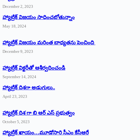
December 2, 2023
హ్యాట్రిక్‌ విజయం సాధించబోతున్నాం
May 18, 2024
హ్యాట్రిక్ విజయం మరింత బాధ్యతను పెంచింది
December 9, 2023
హ్యాట్రిక్‌ ‌విక్టరీతో ఆశీర్వదించండి
September 14, 2024
‌హ్యాట్రిక్‌ ‌దిశగా అడుగులు..
April 23, 2023
హ్యాట్రిక్ దిశ గా బి ఆర్ ఎస్ ప్రభుత్వం
October 5, 2023
హ్యాట్రిక్‌ ‌ఖాయం…మూడోసారి సీఎం కేసీఆరే