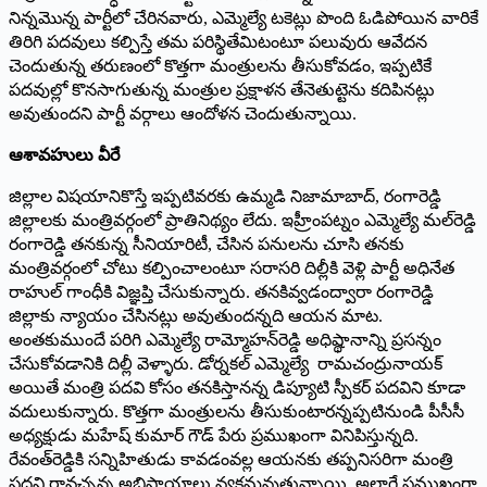
నిన్నమొన్న పార్టీలో చేరినవారు, ఎమ్మెల్యే టకెట్లు పొంది ఓడిపోయిన వారికే
తిరిగి పదవులు కల్పిస్తే తమ పరిస్థితేమిటంటూ పలువురు ఆవేదన
చెందుతున్న తరుణంలో కొత్తగా మంత్రులను తీసుకోవడం, ఇప్పటికే
పదవుల్లో కొనసాగుతున్న మంత్రుల ప్రక్షాళన తేనెతుట్టెను కదిపినట్లు
అవుతుందని పార్టీ వర్గాలు ఆందోళన చెందుతున్నాయి.
ఆశావ‌హులు వీరే
జిల్లాల విషయానికొస్తే ఇప్పటివరకు ఉమ్మడి నిజామాబాద్, రంగారెడ్డి
జిల్లాలకు మంత్రివర్గంలో ప్రాతినిథ్యం లేదు. ఇహ్రీంపట్నం ఎమ్మెల్యే మల్‌రెడ్డి
రంగారెడ్డి తనకున్న సీనియారిటీ, చేసిన పనులను చూసి తనకు
మంత్రివర్గంలో చోటు కల్పించాలంటూ సరాసరి దిల్లీకి వెళ్లి పార్టీ అధినేత
రాహుల్ గాంధీకి విజ్ఞప్తి చేసుకున్నారు. తనకివ్వడంద్వారా రంగారెడ్డి
జిల్లాకు న్యాయం చేసినట్లు అవుతుందన్నది ఆయన మాట.
అంతకుముందే పరిగి ఎమ్మెల్యే రామ్మోహన్‌రెడ్డి అధిష్థానాన్ని ప్రసన్నం
చేసుకోవడానికి దిల్లీ వెళ్ళారు. డోర్నకల్ ఎమ్మెల్యే రామచంద్రునాయక్
అయితే మంత్రి పదవి కోసం తనకిస్తానన్న డిప్యూటి స్పీకర్ పదవిని కూడా
వదులుకున్నారు. కొత్తగా మంత్రులను తీసుకుంటారన్నప్పటినుండి పీసీసీ
అధ్యక్షుడు మహేష్ కుమార్ గౌడ్ పేరు ప్రముఖంగా వినిపిస్తున్నది.
రేవంత్‌రెడ్డికి సన్నిహితుడు కావడంవల్ల ఆయనకు తప్పనిసరిగా మంత్రి
పదవి రావచ్చన్న అభిప్రాయాలు వ్యక్తమవుతున్నాయి. అలాగే ప్రముఖంగా