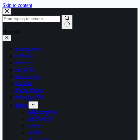
Skip to content
No results
ముఖ్యాంశాలు
జాతీయం
తెలంగాణ
ఆంధ్రప్రదేశ్
తెలంగాణార్థం
సన్నివేశం
బొమ్మా బొరుసు
సాహిత్యం-శోభ
శీర్షికలు
ప్రత్యేక వ్యాసాలు
ఎడిటోరియల్
అరుగు
సంకేతం
దక్కన్.కామ్