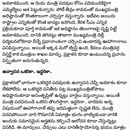
అవకాశముంది. ఆ రెండు మంత్రి పదవుల కోసం పదిమందికిపైగా
ఎమ్మెల్యేలు ఆశ పెట్టుకున్నారు. పోటీ తీవ్రం కావడంతో ముఖ్యమంత్రి
అధిష్ఠానంతో కొంతకాలంగా చర్చిస్తూ వస్తున్నారు. ఇటీవల అయిదు
రాష్ట్రాల ఎన్నికలతో కొంత జాప్యం జరిగింది. కేరళ సీఎం ఎన్నిక
ప్రక్రియకూడా పూర్తి కావడంతో ఇక అధిష్థానం తెలంగాణపై దృష్టి పెట్టే
అవకాశముంది. దానికి తగినట్లు తాజాగా ముఖ్యమంత్రి దిల్లీ
పర్యటనలోకూడా దీన్నే ప్రధానాంశంగా చర్చించి ఉంటారన్న ఊహాగానాలు
వినిపిస్తున్నాయి. అయితే ఇక్కడ మరో ట్విస్ట్ ఉంది. కేవలం మంత్రివర్గ
విస్తర్ణే కాక మంత్రుల శాఖల మార్పు, ప్రక్షాళన కూడా ఉంటుందన్న ప్రచారం
విస్తృతంగా జరుగుతున్నది.
ఉద్వాసన ఒకరికా.. ఇద్దరికా..
ప్రక్షాళనలో భాగంగా ఒకరిద్దరి పదవులకు ఉద్వాసన చెప్పే అవకాశం కూడా
లేకపోలేదు. ఆ ఒకరిద్దరి పనితీరు పట్ల ముఖ్యమంత్రితోపాటు
అధిష్ఠానంకూడా అసంతృప్తితో ఉన్నట్లు వార్తలు వస్తున్నాయి. అయితే
మంత్రి పదవినుండి ఒకరిని తొలగిస్తారా, ఇద్దరినా.. వారెవరు అన్న
విషయంలో ఊహాగానాలే తప్ప ఇదిమిత్థంగా స్పష్టత లేదు. మంత్రి
పదవిపోయినా వారి గౌరవానికి ఏమాత్రం భంగం వాటిల్లకుండా వారికి
అందుకు సమానమైన అర్హతను కల్పించే ఆలోచన కూడా చేస్తున్నట్లు
వినికిడి. ఈ మార్పులు, చేర్పులు ఎటు దారితీస్తాయోనన్న భయం మాత్రం