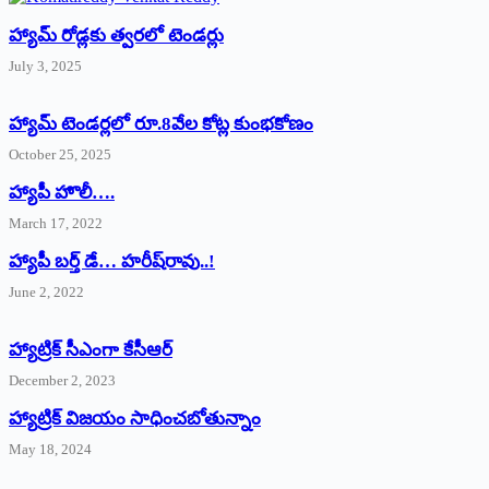
హ్యామ్‌ రోడ్లకు త్వరలో టెండర్లు
July 3, 2025
హ్యామ్‌ ‌టెండర్లలో రూ.8వేల కోట్ల కుంభకోణం
October 25, 2025
హ్యాపీ హొలీ….
March 17, 2022
హ్యాపీ బర్త్ ‌డే… హరీష్‌రావు..!
June 2, 2022
హ్యాట్రిక్‌ ‌సీఎంగా కేసీఆర్‌
December 2, 2023
హ్యాట్రిక్‌ విజయం సాధించబోతున్నాం
May 18, 2024