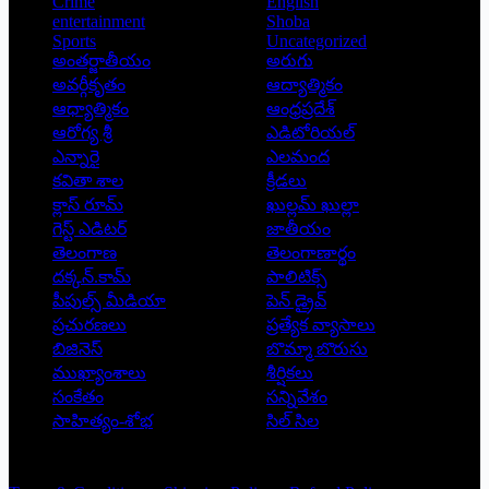
Crime
English
entertainment
Shoba
Sports
Uncategorized
అంతర్జాతీయం
అరుగు
అవర్గీకృతం
ఆద్యాత్మికం
ఆధ్యాత్మికం
ఆంధ్రప్రదేశ్
ఆరోగ్య శ్రీ
ఎడిటోరియల్
ఎన్నారై
ఎలమంద
కవితా శాల
క్రీడలు
క్లాస్ రూమ్
ఖుల్లమ్ ఖుల్లా
గెస్ట్ ఎడిటర్
జాతీయం
తెలంగాణ
తెలంగాణార్థం
దక్కన్.కామ్
పాలిటిక్స్
పీపుల్స్ ‌మీడియా
పెన్ డ్రైవ్
ప్రచురణలు
ప్రత్యేక వ్యాసాలు
బిజినెస్
బొమ్మా బొరుసు
ముఖ్యాంశాలు
శీర్షికలు
సంకేతం
సన్నివేశం
సాహిత్యం-శోభ
సిల్ సిల
Copyright © 2026 - Prajatantra