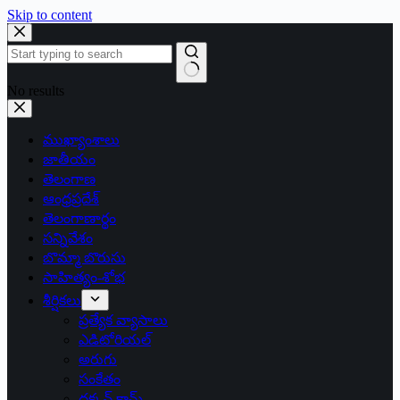
Skip to content
No results
ముఖ్యాంశాలు
జాతీయం
తెలంగాణ
ఆంధ్రప్రదేశ్
తెలంగాణార్థం
సన్నివేశం
బొమ్మా బొరుసు
సాహిత్యం-శోభ
శీర్షికలు
ప్రత్యేక వ్యాసాలు
ఎడిటోరియల్
అరుగు
సంకేతం
దక్కన్.కామ్