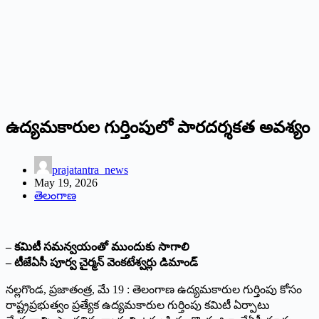
ఉద్యమకారుల గుర్తింపులో పారదర్శకత అవశ్యం
prajatantra_news
May 19, 2026
తెలంగాణ
– కమిటీ సమన్వయంతో ముందుకు సాగాలి
– టీజేఏసీ పూర్వ చైర్మన్ వెంకటేశ్వర్లు డిమాండ్
నల్లగొండ, ప్రజాతంత్ర, మే 19 : తెలంగాణ ఉద్యమకారుల గుర్తింపు కోసం
రాష్ట్రప్రభుత్వం ప్రత్యేక ఉద్యమకారుల గుర్తింపు కమిటీ ఏర్పాటు