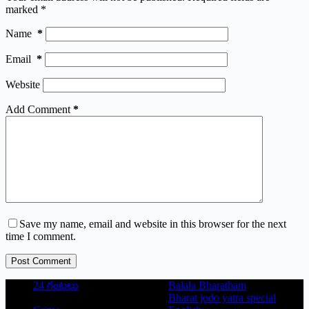
marked
*
Name
*
Email
*
Website
Add Comment
*
Save my name, email and website in this browser for the next
time I comment.
Post Comment
24 గంటలు
Balala Bharatham
Bharat jodo yatra special