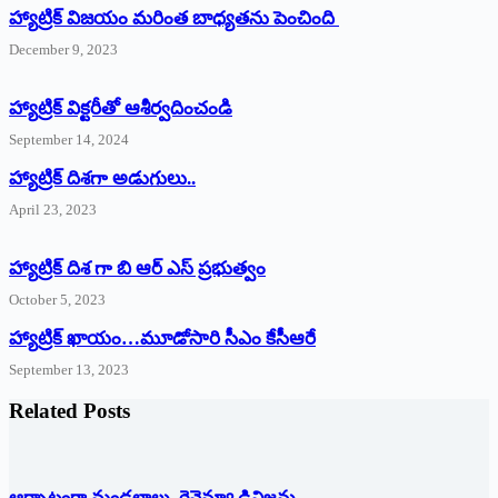
హ్యాట్రిక్ విజయం మరింత బాధ్యతను పెంచింది
December 9, 2023
హ్యాట్రిక్‌ ‌విక్టరీతో ఆశీర్వదించండి
September 14, 2024
‌హ్యాట్రిక్‌ ‌దిశగా అడుగులు..
April 23, 2023
హ్యాట్రిక్ దిశ గా బి ఆర్ ఎస్ ప్రభుత్వం
October 5, 2023
హ్యాట్రిక్‌ ‌ఖాయం…మూడోసారి సీఎం కేసీఆరే
September 13, 2023
Related Posts
ఆర్భాటంగా మండలాలు, రెవెన్యూ డివిజన్లు