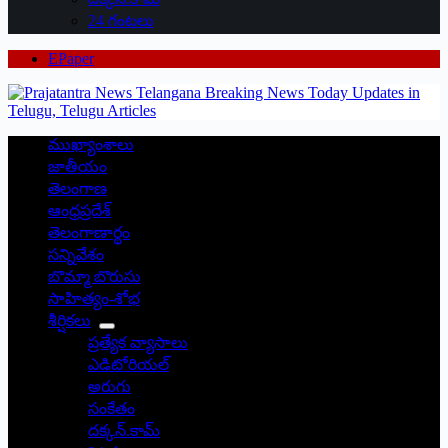
24 గంటలు
EPaper
ముఖ్యాంశాలు
జాతీయం
తెలంగాణ
ఆంధ్రప్రదేశ్
తెలంగాణార్థం
సన్నివేశం
బొమ్మా బొరుసు
సాహిత్యం-శోభ
శీర్షికలు
ప్రత్యేక వ్యాసాలు
ఎడిటోరియల్
అరుగు
సంకేతం
దక్కన్.కామ్