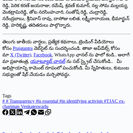
రెడ్డి, పెరిక కరణ్ జయరాజు, రమేష్, శ్రవణ్ కుమార్, నల్ల సోమ మల్లయ్య,
వెంకట్రామిరెడ్డి, తోట నరసింహచారి, సంతోష్ రెడ్డి, చంద్రారెడ్డి,
నరేంద్రబాబు, శ్రీనివాస్ రావు, దాసోజు లలిత, లక్ష్మీనారాయణ, భీమార్జున్
రెడ్డి, హరికృష్ణ, తదితరులు పాల్గొన్నారు.
తెలుగు జాతీయ వార్తలు, ప్రత్యేక కథనాలు, ట్రెండింగ్ వీడియోలు
కోసం
Prajatantra
వెబ్‌సైట్ ను సందర్శించండి. తాజా అప్‌డేట్స్ కోసం
మా
X (Twitter)
,
Facebook
, WhatsApp ఛానల్ ను ఫాలో కండి.. అలాగే
మా ప్రజాతంత్ర,
యూట్యూబ్ చానల్
ను సబ్ స్క్రైబ్ చేసుకోండి.. మీ
అభిప్రాయాన్ని కామెంట్ రూపంలో పంచుకోండి. మీ స్నేహితులు, కుటుంబ
సభ్యులతో షేర్ చేయడం మర్చిపోవద్దు.
Tags
#
# Transparency #is essential #in identifying activists #TJAC ex-
chariman Venkateswarlu