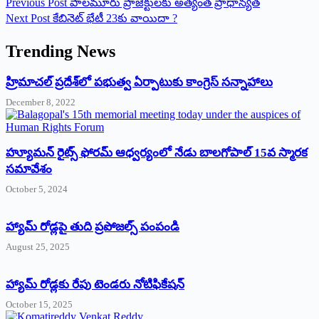
Previous
Post
పాలమూరు ప్రాజెక్టులకు అత్యంత‌ ప్రాధాన్యత
Next
Post
కేబినెట్ భేటీ 23కు వాయిదా ?
Trending News
‌హ్రిమాచల్‌ ‌ప్రదేశ్‌లో పభుత్వ ఏర్పాటుకు కాంగ్రెస్‌ ‌సన్నాహాలు
December 8, 2022
హ్యూమన్‌ రైట్స్‌ ఫోరమ్‌ ఆధ్వర్యంలో నేడు బాలగోపాల్‌ 15వ స్మారక
సమావేశం
October 5, 2024
హ్యామ్‌ రోడ్లపై తుది ప్రపోజల్స్‌ పంపండి
August 25, 2025
హ్యామ్‌ రోడ్లకు రేపు టెండరు నోటిఫికేషన్‌
October 15, 2025