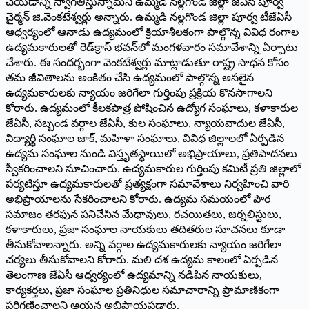
చేయడాన్ని స్వాగతిస్తున్నామని ఉమ్మడి నల్లగొండ జిల్లా జేఏసీ పూర్వ
చైర్మన్ జి.వెంకటేశ్వర్లు అన్నారు. ఉమ్మడి నల్లగొండ జిల్లా పూర్వ టీజేఏసీ
ఆధ్వర్యంలో ఆనాడు ఉద్యమంలో క్రియాశీలకంగా పాల్గొన్న వివిధ రంగాల
ఉద్యమకారులతో రెడ్‌క్రాస్ భవన్‌లో మంగళవారం సమావేశాన్ని ఏర్పాటు
చేశారు. ఈ సందర్భంగా వెంకటేశ్వర్లు మాట్లాడుతూ రాష్ట్ర సాధన కోసం
తమ జీవితాలను అంకితం చేసి ఉద్యమంలో పాల్గొన్న అసలైన
ఉద్యమకారులకు న్యాయం జరిగేలా గుర్తింపు ప్రక్రియ కొనసాగాలని
కోరారు. ఉద్యమంలో కీలకపాత్ర పోషించిన ఉద్యోగ సంఘాలు, కళాకారుల
జేఏసీ, సబ్బండ వర్గాల జేఏసీ, కుల సంఘాలు, న్యాయవాదుల జేఏసీ,
విద్యార్థి సంఘాల జాక్, మహిళా సంఘాలు, వివిధ జిల్లాలలో ఏర్పడిన
ఉద్యమ సంఘాల నుండి విస్తృతస్థాయిలో అభిప్రాయాలు, ప్రతిపాదనలు
స్వీకరించాలని సూచించారు. ఉద్యమకారుల గుర్తింపు కమిటీ ప్రతి జిల్లాలో
పర్యటిస్తూ ఉద్యమకారులతో ప్రత్యక్షంగా సమావేశాలు నిర్వహించి వారి
అభిప్రాయాలను సేకరించాలని కోరారు. ఉద్యమ సమయంలో పౌర
సమాజం తరఫున పనిచేసిన మేధావులు, రచయితలు, జర్నలిస్టులు,
కళాకారులు, ప్రజా సంఘాల నాయకులు తదితరుల సూచనలు కూడా
తీసుకోవాలన్నారు. అన్ని వర్గాల ఉద్యమకారులకు న్యాయం జరిగేలా
చర్యలు తీసుకోవాలని కోరారు. మలి దశ ఉద్యమ కాలంలో ఏర్పడిన
తెలంగాణ జేఏసీ ఆధ్వర్యంలో ఉద్యమాన్ని నడిపిన నాయకులు,
కార్యకర్తలు, ప్రజా సంఘాల ప్రతినిధుల సమాచారాన్ని ప్రామాణికంగా
పరిగణించాలని ఆయన అభిప్రాయపడ్డారు.