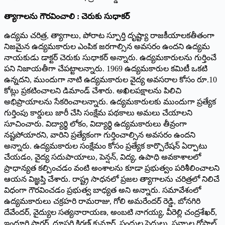
త్యాగాలను గౌరవించాలి : చెరుకు సుధాకర్
ఉద్యమ చరిత్ర, త్యాగాలు, పోరాట స్పూర్తి దృష్ట్యా రాజకీయాలకతీతంగా
నిజమైన ఉద్యమకారుల ఎంపిక జరగాల్సిన అవసరం ఉందని ఉద్యమ
నాయకుడు డాక్టర్ చెరుకు సుధాకర్ అన్నారు. ఉద్యమకారులను గుర్తించే
పని నిజాయతీగా చేపట్టాలన్నారు. 1969 ఉద్యమకారుల కమిటీ ఒకటి
ఉన్నదని, ముందుగా నాటి ఉద్యమకారుల వైద్య అవసరాల కోసం రూ.10
కోట్లు ప్రకటించాలని డిమాండ్ చేశారు. అఖిలపక్షాలను పిలిచి
అభిప్రాయాలను సేకరించాలన్నారు. ఉద్యమకారులకు ముందుగా ప్రత్యేక
గుర్తింపు కార్డులు జారీ చేసి సంక్షేమ పథకాలు అమలు చేయాలని
సూచించారు. విద్యార్థి లోకం, విద్యార్థి ఉద్యమకారులు తీవ్రంగా
నష్టపోయారని, వారిని ప్రత్యేకంగా గుర్తించాల్సిన అవసరం ఉందని
అన్నారు. ఉద్యమకారుల సంక్షేమం కోసం ప్రత్యేక కార్పొరేషన్ ఏర్పాటు
చేయడం, వైద్య సదుపాయాలు, పెన్షన్, విద్య, ఉపాధి అవకాశాలలో
ప్రాధాన్యత కల్పించడం వంటి అంశాలను కూడా ప్రభుత్వం పరిశీలించాలని
ఆయన విజ్ఞప్తి చేశారు. రాష్ట్ర సాధనలో ప్రజల త్యాగాలను చరిత్రలో నిలిచే
విధంగా గౌరవించడం ప్రభుత్వ బాధ్యత అని అన్నారు. సమావేశంలో
ఉద్యమకారులు చక్రహరి రామరాజు, గోలి అమరేందర్ రెడ్డి, బోనగిరి
దేవేందర్, వైద్యుల సత్యనారాయణ, అంబటి నాగయ్య, వీరెల్లి చంద్రశేఖర్,
ఇందూరి సాగర్, దూసరి కిరణ్ కుమార్, పందుల సైదులు, పన్నాల గోపాల్