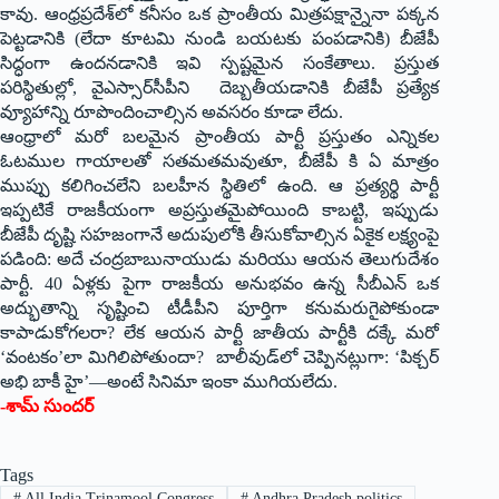
కావు. ఆంధ్రప్రదేశ్‌లో కనీసం ఒక ప్రాంతీయ మిత్రపక్షాన్నైనా పక్కన
పెట్టడానికి (లేదా కూటమి నుండి బయటకు పంపడానికి) బీజేపీ
సిద్ధంగా ఉందనడానికి ఇవి స్పష్టమైన సంకేతాలు. ప్రస్తుత
పరిస్థితుల్లో, వైఎస్సార్‌సీపీని దెబ్బతీయడానికి బీజేపీ ప్రత్యేక
వ్యూహాన్ని రూపొందించాల్సిన అవసరం కూడా లేదు.
ఆంధ్రాలో మరో బలమైన ప్రాంతీయ పార్టీ ప్రస్తుతం ఎన్నికల
ఓటముల గాయాలతో సతమతమవుతూ, బీజేపీ కి ఏ మాత్రం
ముప్పు కలిగించలేని బలహీన స్థితిలో ఉంది. ఆ ప్రత్యర్థి పార్టీ
ఇప్పటికే రాజకీయంగా అప్రస్తుతమైపోయింది కాబట్టి, ఇప్పుడు
బీజేపీ దృష్టి సహజంగానే అదుపులోకి తీసుకోవాల్సిన ఏకైక లక్ష్యంపై
పడింది: అదే చంద్ర‌బాబునాయుడు మరియు ఆయన తెలుగుదేశం
పార్టీ. 40 ఏళ్లకు పైగా రాజకీయ అనుభవం ఉన్న సీబీఎన్‌ ఒక
అద్భుతాన్ని సృష్టించి టీడీపీని పూర్తిగా కనుమరుగైపోకుండా
కాపాడుకోగలరా? లేక ఆయన పార్టీ జాతీయ పార్టీకి దక్కే మరో
‘వంటకం’లా మిగిలిపోతుందా? బాలీవుడ్‌లో చెప్పినట్లుగా: ‘పిక్చర్
అభి బాకీ హై’—అంటే సినిమా ఇంకా ముగియలేదు.
-శామ్ సుందర్
Tags
#
All India Trinamool Congress
#
Andhra Pradesh politics