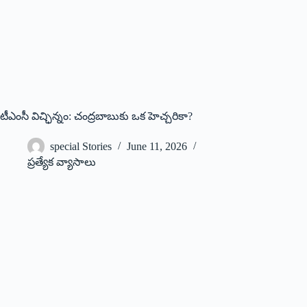
టీఎంసీ విచ్ఛిన్నం: చంద్ర‌బాబుకు ఒక హెచ్చరికా?
special Stories
June 11, 2026
ప్రత్యేక వ్యాసాలు