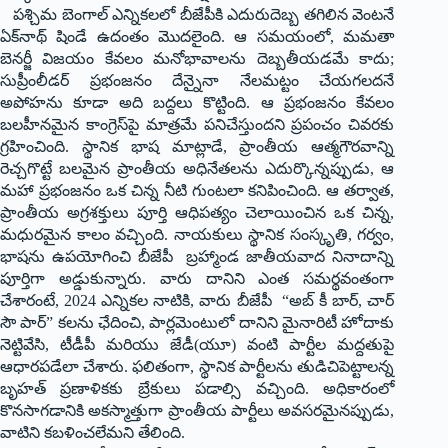
పశ్చిమ బెంగాల్ ఎన్నికలలో బీజేపీకి ఎదురుదెబ్బ తగిలిన వెంటనే
ఏక్‌నాథ్ షిండే ఉదంతం మొదలైంది. ఆ సమయంలో, మమతా
బెనర్జీ విజయం కేవలం మనోభావాలను దెబ్బతీయడమే కాదు;
సుప్రీంలీడ‌ర్‌ ప్రభంజనం దేన్నైనా నేలమట్టం చేయగలదనే
అపోహను కూడా అది బద్దలు కొట్టింది. ఆ ప్రభంజనం కేవలం
బలహీనమైన కాంగ్రెస్‌పై మాత్రమే పనిచేస్తుందని ప్రపంచం చివరకు
గ్రహించింది. స్థానిక భాష మాట్లాడే, ప్రాంతీయ ఆత్మ‌గౌర‌వాన్ని
రెచ్చగొట్టే బలమైన ప్రాంతీయ అధినేతలను ఎదుర్కొన్నప్పుడు, ఆ
మహా ప్రభంజనం ఒక చిన్న నీటి గుంటలా కనిపించింది. ఆ తర్వాత,
ప్రాంతీయ అగ్రశక్తులు పూర్తి ఆధిపత్యం చెలాయించిన ఒక చిన్న,
మధురమైన కాలం వచ్చింది. నాయకులు స్థానిక సంస్కృతి, గర్వం,
భాషను ఉపయోగించి బీజేపీ బ్రహ్మాండ జాతీయవాద నినాదాన్ని
పూర్తిగా అడ్డుకున్నారు. వారు దానిని ఎంత సమర్థవంతంగా
చేశారంటే, 2024 ఎన్నికల నాటికి, వారు బీజేపీ “అబ్ కీ బార్, చార్
సౌ పార్” కలను ఛేదించి, పార్లమెంటులో దానిని మైనారిటీ హోదాకు
నెట్టివేసి, టీడీపీ మరియు జేడీ(యూ) వంటి పార్టీల మద్దతుపై
ఆధారపడేలా చేశారు. ఫలితంగా, స్థానిక పార్టీలను తుడిచిపెట్టాలన్న
బృహత్ ప్రణాళికకు బ్రేకులు పడాల్సి వచ్చింది. అధికారంలో
కొనసాగడానికి అకస్మాత్తుగా ప్రాంతీయ పార్టీలు అవసరమైనప్పుడు,
వాటిని కబళించలేమని తేలింది.