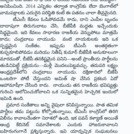
అనిపించింది. 2014 ఎన్నికల తర్వాత కాంగ్రెస్‌కు లేదా బెంగాల్‌లో
వామపక్షాలకు ఎదురైన పరిస్థితి కంటే ఈ పతనం చాలా తీవ్రమైనది.
టీఎంసీ కేవలం ఓడిపోవడమే కాదు, దాని ఎంపీల బృందం
దాదాపుగా తిరుగుబాటు చేసి, బీజేపీకి మద్దతు ఇచ్చేందుకు
సిద్ధమైంది. ఇది కేవలం సాధారణ రాజకీయ వెన్నుపోటు మాత్రమే
కాదు; చంద్రబాబు నాయుడు వంటి నాయకులకు ఇది ఒక
స్పష్టమైన సంకేతం. ఇప్పుడు టీఎంసీ అంతర్గతంగా
కుప్పకూలిపోవడం మరియు నితీష్ కుమార్ బీజేపీకి అనుకూలంగా
మారడంతో, బీజేపీ తనకిష్టమైన పనిని—అంటే ప్రాంతీయ పార్టీలను
తుడిచిపెట్టే ప్రక్రియను—మళ్లీ మొదలుపెట్టవచ్చు. తదుపరి లక్ష్యం
ఆంధ్రప్రదేశ్‌లోని చంద్రబాబు నాయుడు. దక్షిణాదిలో బీజేపీ
ఒంటరిగా పోటీ చేస్తుందని అమిత్ షా చేసిన ప్ర‌క‌ట‌న ఏదో
ఆహామాషీగా చేసింది కాదు. నాయుడు తన రాజకీయ భవిష్యత్తు
గురించి ఆలోచించుకోవాలని ఒక సున్నితమైన హెచ్చరిక ఇందులో
ఇమిడి ఉంది.
ప్రమాద సంకేతాలు అన్ని వైపులా కనిపిస్తున్నాయి. పాత తమిళ
పార్టీలు తమ పట్టును కోల్పోతున్నాయి, టీఎంసీ కాంగ్రెస్‌లో తిరిగి
విలీనం కావాలనేంతగా నిరాశలో ఉంది, ఇక పవన్‌ కళ్యాణ్ అయితే
ఆంధ్ర కేబినెట్ సమావేశాలకు ఎందుకు హాజరుకావాల‌ని
బహిరంగంగానే ప్రశ్నిస్తున్నారు. ఇవి యాదృచ్ఛిక సంఘటనలు