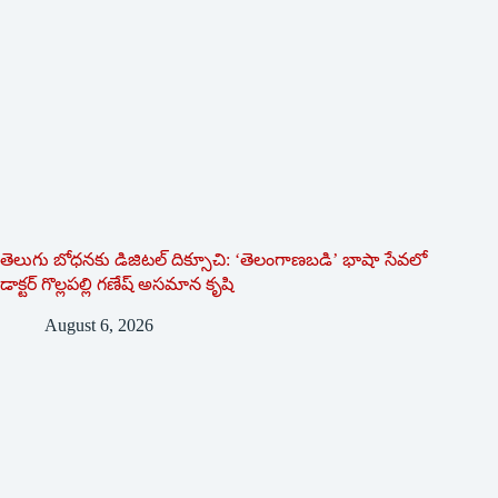
తెలుగు బోధనకు డిజిటల్ దిక్సూచి: ‘తెలంగాణబడి’ భాషా సేవలో
డాక్టర్ గొల్లపల్లి గణేష్ అసమాన కృషి
August 6, 2026