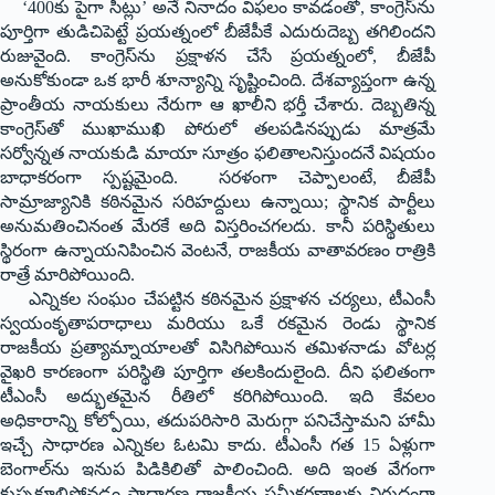
‘400కు పైగా సీట్లు’ అనే నినాదం విఫ‌లం కావ‌డంతో, కాంగ్రెస్‌ను
పూర్తిగా తుడిచిపెట్టే ప్రయత్నంలో బీజేపీకే ఎదురుదెబ్బ తగిలిందని
రుజువైంది. కాంగ్రెస్‌ను ప్రక్షాళన చేసే ప్రయత్నంలో, బీజేపీ
అనుకోకుండా ఒక భారీ శూన్యాన్ని సృష్టించింది. దేశవ్యాప్తంగా ఉన్న
ప్రాంతీయ నాయకులు నేరుగా ఆ ఖాలీని భర్తీ చేశారు. దెబ్బతిన్న
కాంగ్రెస్‌తో ముఖాముఖి పోరులో తలపడినప్పుడు మాత్రమే
సర్వోన్నత నాయకుడి మాయా సూత్రం ఫలితాలనిస్తుందనే విషయం
బాధాకరంగా స్పష్టమైంది. సరళంగా చెప్పాలంటే, బీజేపీ
సామ్రాజ్యానికి కఠినమైన సరిహద్దులు ఉన్నాయి; స్థానిక పార్టీలు
అనుమతించినంత మేరకే అది విస్తరించగలదు. కానీ పరిస్థితులు
స్థిరంగా ఉన్నాయనిపించిన వెంటనే, రాజకీయ వాతావరణం రాత్రికి
రాత్రే మారిపోయింది.
ఎన్నికల సంఘం చేపట్టిన కఠినమైన ప్రక్షాళన చర్యలు, టీఎంసీ
స్వయంకృతాపరాధాలు మరియు ఒకే రకమైన రెండు స్థానిక
రాజకీయ ప్రత్యామ్నాయాలతో విసిగిపోయిన తమిళనాడు వోటర్ల
వైఖరి కారణంగా పరిస్థితి పూర్తిగా తలకిందులైంది. దీని ఫలితంగా
టీఎంసీ అద్భుతమైన రీతిలో కరిగిపోయింది. ఇది కేవలం
అధికారాన్ని కోల్పోయి, తదుపరిసారి మెరుగ్గా పనిచేస్తామని హామీ
ఇచ్చే సాధారణ ఎన్నికల ఓటమి కాదు. టీఎంసీ గత 15 ఏళ్లుగా
బెంగాల్‌ను ఇనుప పిడికిలితో పాలించింది. అది ఇంత వేగంగా
కుప్పకూలిపోవడం సాధారణ రాజకీయ సమీకరణాలకు విరుద్ధంగా