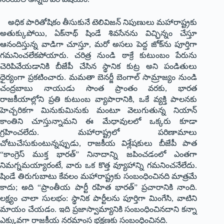
అధిక పారితోషికం తీసుకునే టెలివిజన్ నిపుణులు మహారాష్ట్రకు
అతుక్కుపోయి, ఏక్‌నాథ్ షిండే శివసేనను విచ్ఛిన్నం చేస్తూ
ఆనందిస్తున్న వాడిగా చూస్తూ, మ‌రో అసలు పెద్ద జోక్‌ను పూర్తిగా
గమనించలేకపోయారు. చరిత్ర నుండి ఠాక్రే కుటుంబం పేరును
చెరిపివేయడానికి బీజేపీ చేసిన స్థానిక కుట్ర అని పండితులు
ధైర్యంగా ప్రకటించారు. మమతా బెనర్జీ బెంగాల్ సామ్రాజ్యం నుండి
చంద్రబాబు నాయుడు సొంత ప్రాంతం వరకు, భారత
రాజకీయాల్లోని ప్రతి కుటుంబ వ్యాపారానికి, ఒకే వ్య‌క్తి పాల‌న‌కు
హెచ్చ‌రిక‌గా మినుకుమినుకు మంటూ వెలుగుతున్న నియాన్
కాంతిని చూస్తున్నామని ఈ మేధావులలో ఒక్కరు కూడా
గ్రహించలేదు. మహారాష్ట్రలో పరిణామాలు
చోటుచేసుకుంటున్నప్పుడు, రాజకీయ విశ్లేషకులు బీజేపీ పాత
“కాంగ్రెస్ ముక్త భారత్” నినాదాన్ని జపించడంలో ఎంతగా
నిమగ్నమయ్యారంటే, వారు ఒక కొత్త వ్యూహాన్ని గమనించ‌నేలేదు.
షిండే తిరుగుబాటు కేవలం మహారాష్ట్రకు సంబంధించినది మాత్రమే
కాదు; అది “ప్రాంతీయ పార్టీ రహిత భారత్” ప్రచారానికి నాంది.
లక్ష్యం చాలా సులభం: స్థానిక పార్టీలను పూర్తిగా మింగేసి, వాటిని
మాయం చేయడం. ఇది ప్రజాస్వామ్యానికి సంబంధించినదాని కన్నా
ఎక్కువగా రాజకీయ నరమాంస భక్షణకు సంబంధించినది.