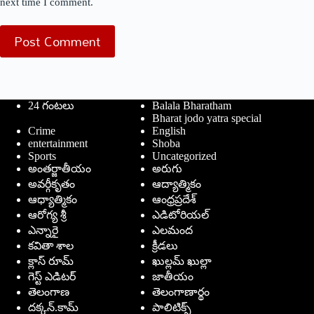
next time I comment.
Post Comment
24 గంటలు
Balala Bharatham
Bharat jodo yatra special
Crime
English
entertainment
Shoba
Sports
Uncategorized
అంతర్జాతీయం
అరుగు
అవర్గీకృతం
ఆద్యాత్మికం
ఆధ్యాత్మికం
ఆంధ్రప్రదేశ్
ఆరోగ్య శ్రీ
ఎడిటోరియల్
ఎన్నారై
ఎలమంద
కవితా శాల
క్రీడలు
క్లాస్ రూమ్
ఖుల్లమ్ ఖుల్లా
గెస్ట్ ఎడిటర్
జాతీయం
తెలంగాణ
తెలంగాణార్థం
దక్కన్.కామ్
పాలిటిక్స్