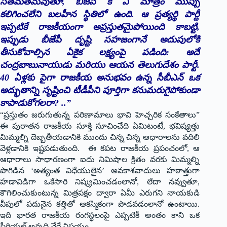
సతమతమవుతూ, బీజేపీ కి ఏ మాత్రం ముప్పు
కలిగించలేని బలహీన స్థితిలో ఉంది. ఆ ప్రత్యర్థి పార్టీ
ఇప్పటికే రాజకీయంగా అప్రస్తుతమైపోయింది కాబట్టి,
ఇప్పుడు బీజేపీ దృష్టి సహజంగానే అదుపులోకి
తీసుకోవాల్సిన ఏకైక లక్ష్యంపై పడింది: అదే
చంద్ర‌బాబునాయుడు మరియు ఆయన తెలుగుదేశం పార్టీ.
40 ఏళ్లకు పైగా రాజకీయ అనుభవం ఉన్న సీబీఎన్‌ ఒక
అద్భుతాన్ని సృష్టించి టీడీపీని పూర్తిగా కనుమరుగైపోకుండా
కాపాడుకోగలరా? ..”
“ప్ర‌స్తుతం జ‌రుగుతున్న ప‌రిణామాలు భావి హెచ్చ‌రిక సంకేతాలు”
ఈ పురాతన రాజకీయ సూక్తి సూచించేది ఏమిటంటే, భవిష్యత్తు
మిమ్మల్ని దెబ్బ‌తీయ‌డానికి ముందు చిన్న చిన్న ఆధారాలను వదిలి
వెళ్లడానికి ఇష్టపడుతుంది. ఈ కపట రాజ‌కీయ‌ ప్రపంచంలో, ఆ
ఆధారాలు సాధారణంగా ఐదు నిమిషాల క్రితం వరకు మిమ్మల్ని
పొగిడిన ‘అత్యంత విధేయులైన’ అవకాశవాదులు హఠాత్తుగా
హ‌డావిడిగా ఒకేసారి నిష్క్రమించడంలానో, లేదా నవ్వుతూ,
కౌగిలించుకుంటున్న మిత్రపక్షం ద్వారా ఏమీ ఎరుగని నాయకుడి
వీపులో పదునైన కత్తితో ఆకస్మికంగా పొడవడంలానో ఉంటాయి.
ఇది భారత రాజకీయ రంగస్థలంపై ఎప్పటికీ అంతం కాని ఒక
సీరియల్ అన్నది వేరే విషయం.