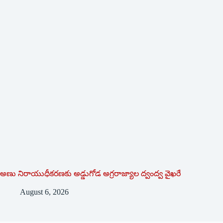
అణు నిరాయుధీకరణకు అడ్డుగోడ అగ్రరాజ్యాల ద్వంద్వ వైఖరే
August 6, 2026