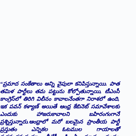
“
ప్రమాద సంకేతాలు అన్ని వైపులా కనిపిస్తున్నాయి. పాత
తమిళ పార్టీలు తమ పట్టును కోల్పోతున్నాయి, టీఎంసీ
కాంగ్రెస్‌లో తిరిగి విలీనం కావాలనేంతగా నిరాశలో ఉంది,
ఇక పవన్‌ కళ్యాణ్ అయితే ఆంధ్ర కేబినెట్ సమావేశాలకు
ఎందుకు హాజరుకావాల‌ని బహిరంగంగానే
ప్రశ్నిస్తున్నారు.ఆంధ్రాలో మరో బలమైన ప్రాంతీయ పార్టీ
ప్రస్తుతం ఎన్నికల ఓటముల గాయాలతో