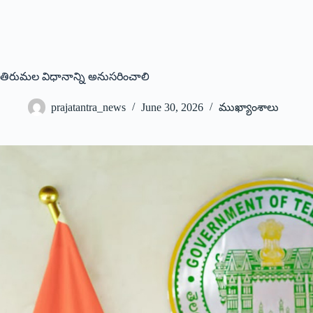
తిరుమల విధానాన్ని అనుసరించాలి
prajatantra_news
June 30, 2026
ముఖ్యాంశాలు