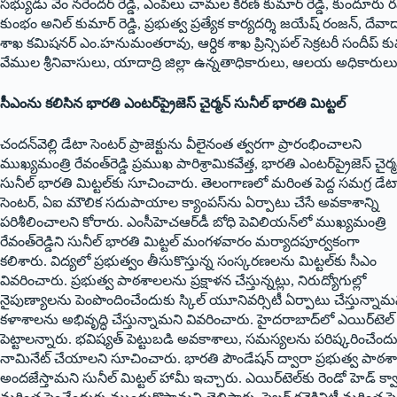
సభ్యుడు వేం నరేందర్ రెడ్డి, ఎంపీలు చామల కిరణ్ కుమార్ రెడ్డి, కుందూరు రఘ
కుంభం అనిల్ కుమార్ రెడ్డి, ప్రభుత్వ ప్రత్యేక కార్యదర్శి జయేష్ రంజన్,
శాఖ కమిషనర్ ఎం.హనుమంతరావు, ఆర్ధిక శాఖ ప్రిన్సిపల్ సెక్రటరీ సందీప్ కుమ
వేముల శ్రీనివాసులు, యాదాద్రి జిల్లా ఉన్నతాధికారులు, ఆలయ అధికారులు ప
సీఎంను కలిసిన భారతి ఎంటర్‌ప్రైజెస్ చైర్మన్ సునీల్ భారతి మిట్టల్
చందన్‌వెల్లి డేటా సెంటర్ ప్రాజెక్టును వీలైనంత త్వరగా ప్రారంభించాలని
ముఖ్యమంత్రి రేవంత్‌రెడ్డి ప్రముఖ పారిశ్రామికవేత్త, భారతి ఎంటర్‌ప్రైజెస్ చైర్మ
సునీల్ భారతి మిట్టల్‌కు సూచించారు. తెలంగాణలో మరింత పెద్ద సమగ్ర డేట
సెంటర్, ఏఐ మౌలిక సదుపాయాల క్యాంపస్‌ను ఏర్పాటు చేసే అవకాశాన్ని
పరిశీలించాలని కోరారు. ఎంసీహెచఆర్‌డీ బోధి పెవిలియన్‌లో ముఖ్యమంత్రి
రేవంత్‌రెడ్డిని సునీల్ భారతి మిట్టల్ మంగళవారం మర్యాదపూర్వకంగా
కలిశారు. విద్యలో ప్రభుత్వం తీసుకొస్తున్న సంస్కరణలను మిట్టల్‌కు సీఎం
వివరించారు. ప్రభుత్వ పాఠశాలలను ప్రక్షాళన చేస్తున్నట్లు, నిరుద్యోగుల్లో
నైపుణ్యాలను పెంపొందించేందుకు స్కిల్ యూనివర్సిటీ ఏర్పాటు చేస్తున్నామ
కళాశాలను అభివృద్ధి చేస్తున్నామని వివరించారు. హైదరాబాద్‌లో ఎయిర్‌టెల్ డి
పెట్టాలన్నారు. భవిష్యత్ పెట్టుబడి అవకాశాలు, సమస్యలను పరిష్కరించేందుకు
నామినేట్ చేయాలని సూచించారు. భారతి పౌండేషన్ ద్వారా ప్రభుత్వ పాఠశాలలు,
అందజేస్తామని సునీల్ మిట్టల్ హామీ ఇచ్చారు. ఎయిర్‌టెల్‌కు రెండో హెడ్ క్వార