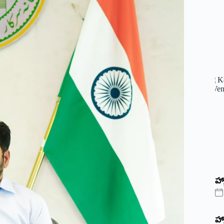
హ్
హ్