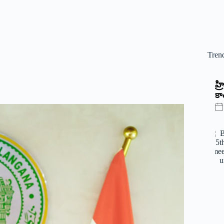
Tren
‌హ
కాం