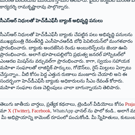
మరింత పెంచేందుకు ముందుకొస్తామని తెలిపారు. ఫైబర్ కనెక్టివిటీ మరింత పె
కార్యదర్శి రామకృష్ణారావు పాల్గొన్నారు.
సీఎస్‌ఆర్ నిధులతో హెచ్‌డీఎఫ్‌సీ బ్యాంక్ అభివృద్ధి పనులు
సీఎస్‌ఆర్ నిధులతో హెచ్‌డీఎఫ్‌సీ బ్యాంకు చేపట్టిన పలు అభివృద్ధి పనులను
ముఖ్యమంత్రి రేవంత్‌రెడ్డి ఎంసీహెచఆర్‌డి బోధి పెవిలియన్‌లో మంగళవారం
ప్రారంభించారు. బ్యాంకు అందజేసిన రెండు అంబులెన్స్‌లను జెండా ఊపి
ప్రారంభించారు. అలాగే భూపాలపల్లిలోని ప్రభుత్వ జనరల్ హాస్పిటల్‌లో
ఎంఆరఐ మిషన్‌ను వర్చువల్‌గా ప్రారంభించారు. కాగా, స్వయం సహాయక
మహిళా సంఘాలతో లాజిస్టిక్ పార్కులు, గోడౌన్‌లు, రైస్ మిల్లులు ఏర్పాటు
చేస్తున్నాం.. వీటి కోసం పెద్ద ఎత్తున రుణాలు మంజూరు చేయాలి అని ఈ
సందర్భంగా హెచ్‌డీఎఫ్‌సీ బ్యాంకు అధికారులను సీఎం రేవంత్ కోరారు.
మహిళా సంఘాల రుణ చెల్లింపులు చాలా బాగున్నాయని తెలిపారు.
తెలుగు జాతీయ వార్తలు, ప్రత్యేక కథనాలు, ట్రెండింగ్ వీడియోలు కోసం
Praja
మా
X (Twitter)
,
Facebook
, WhatsApp ఛానల్ ను ఫాలో కండి.. అలాగే మా
మీ అభిప్రాయాన్ని కామెంట్ రూపంలో పంచుకోండి. మీ స్నేహితులు, కుటుంబ