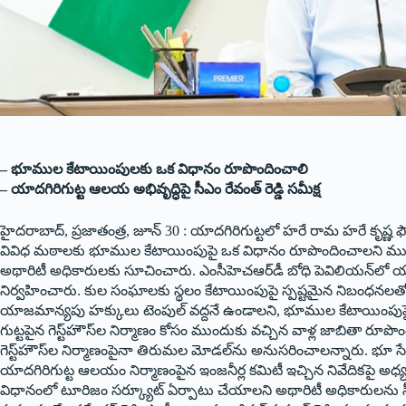
– భూముల కేటాయింపులకు ఒక విధానం రూపొందించాలి
– యాదగిరిగుట్ట ఆలయ అభివృద్ధిపై సీఎం రేవంత్ రెడ్డి సమీక్ష
హైదరాబాద్, ప్రజాతంత్ర, జూన్ 30 : యాదగిరిగుట్టలో హరే రామ హరే కృష్ణ ఫ
వివిధ మఠాలకు భూముల కేటాయింపుపై ఒక విధానం రూపొందించాలని ముఖ్యమంత్
అథారిటీ అధికారులకు సూచించారు. ఎంసీహెచఆర్‌డీ బోధి పెవిలియన్‌లో య
నిర్వహించారు. కుల సంఘాలకు స్థలం కేటాయింపుపై స్పష్టమైన నిబంధన
యాజమాన్యపు హక్కులు టెంపుల్ వద్దనే ఉండాలని, భూముల కేటాయింపుపై
గుట్టపైన గెస్ట్‌హౌస్‌ల నిర్మాణం కోసం ముందుకు వచ్చిన వాళ్ల జాబితా 
గెస్ట్‌హౌస్‌ల నిర్మాణంపైనా తిరుమల మోడల్‌ను అనుసరించాలన్నారు. భ
యాదగిరిగుట్ట ఆలయం నిర్మాణంపైన ఇంజనీర్ల కమిటీ ఇచ్చిన నివేదికపై అధ్యయన
విధానంలో టూరిజం సర్క్యూట్ ఏర్పాటు చేయాలని అథారిటీ అధికారులను స