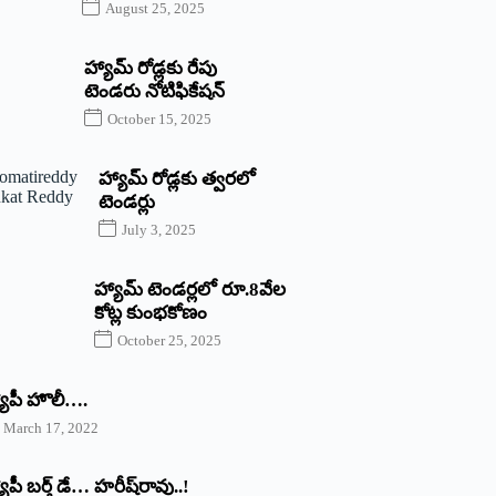
August 25, 2025
హ్యామ్‌ రోడ్లకు రేపు
టెండరు నోటిఫికేషన్‌
October 15, 2025
హ్యామ్‌ రోడ్లకు త్వరలో
టెండర్లు
July 3, 2025
హ్యామ్‌ ‌టెండర్లలో రూ.8వేల
కోట్ల కుంభకోణం
October 25, 2025
యాపీ హొలీ….
March 17, 2022
యాపీ బర్త్ ‌డే… హరీష్‌రావు..!