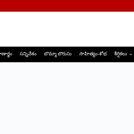
ణార్థం
సన్నివేశం
బొమ్మా బొరుసు
సాహిత్యం-శోభ
శీర్షికలు