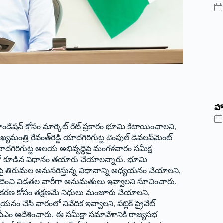
హ్
ౌండేషన్ కోసం మార్కెట్ రేట్ ప్రకారం భూమి కేటాయించాలని,
రి రేవంత్‌రెడ్డి యాదగిరిగుట్ట టెంపుల్ డెవలప్‌మెంట్
ాదగిరిగుట్ట ఆలయ అభివృద్ధిపై మంగళవారం సమీక్ష
లతో కూడిన విధానం తయారు చేయాలన్నారు. భూమి
 తిరుమల అనుసరిస్తున్న విధానాన్ని అధ్యయనం చేయాలని,
రూపొందించి విడతల వారీగా అనుమతులు ఇవ్వాలని సూచించారు.
ూ సేకరణ కోసం తక్షణమే నిధులు మంజూరు చేయాలని,
ం చేసి వారంలో నివేదిక ఇవ్వాలని, పబ్లిక్ ప్రైవేట్
ీఎం ఆదేశించారు. ఈ సమీక్షా సమావేశానికి రాజ్యసభ