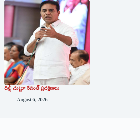
దిల్లీ చుట్టూ రేవంత్ ప్ర‌ద‌క్షిణ‌లు
August 6, 2026