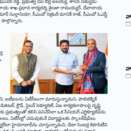
ువీర్ రెడ్డి, ప్రభుత్వ విప్ బీర్ల ఐలయ్య, శాసన సభ్యుడు
 దేవాదాయ శాఖ ప్రధాన కార్యదర్శి శైలజా రామయ్యర్, దేవాదాయ
ార్ సుల్తానియా, సీఎంవో సెక్రటరీ మానిక్ రాజ్, సీఎంవో ఓఎస్డీ
‌హ్
ాల్గొన్నారు.
న్
ా
హ్
ని, ఐటీఐలను ఏటీసీలుగా మారుస్తున్నామని, పాలిటెక్నిక్
జిటల్, క్లౌడ్, సైబర్ సెక్యూరిటీ, ఏఐ కార్యకలాపాలపై దృష్టి
 ప్రభుత్వంతో కలిసి పనిచేసేలా ఒక సీనియర్ ఎగ్జిక్యూటివ్‌ను
 ఏటీసీల్లో చదువుకునే విద్యార్థులకు స్కాలర్‌షిప్‌లు
్టర్‌లా హైదరాబాద్‌ను చూస్తున్నామని, డేటా సెంటర్ల కెపాసిటీని