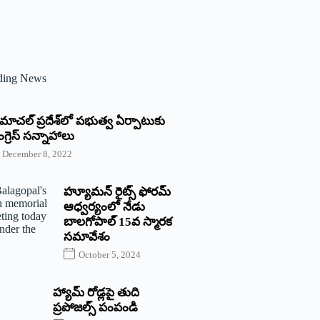
ding News
్రిమాచల్‌ ‌ప్రదేశ్‌లో పభుత్వ ఏర్పాటుకు
గ్రెస్‌ ‌సన్నాహాలు
December 8, 2022
హ్యూమన్‌ రైట్స్‌ ఫోరమ్‌
ఆధ్వర్యంలో నేడు
బాలగోపాల్‌ 15వ స్మారక
సమావేశం
October 5, 2024
హ్యామ్‌ రోడ్లపై తుది
ప్రపోజల్స్‌ పంపండి