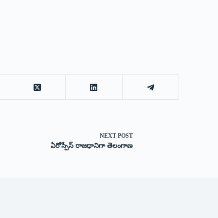
NEXT
POST
ఏరోస్పేస్ రాజధానిగా తెలంగాణ