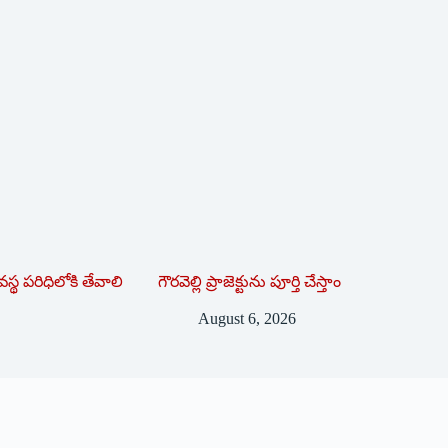
వ‌స్థ ప‌రిధిలోకి తేవాలి
గౌరవెల్లి ప్రాజెక్టును పూర్తి చేస్తాం
August 6, 2026