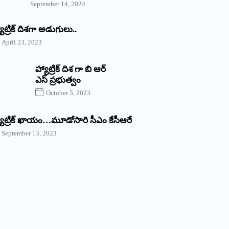
September 14, 2024
యాట్రిక్‌ ‌దిశగా అడుగులు..
April 23, 2023
హ్యాట్రిక్ దిశ గా బి ఆర్
ఎస్ ప్రభుత్వం
October 5, 2023
యాట్రిక్‌ ‌ఖాయం…మూడోసారి సీఎం కేసీఆరే
September 13, 2023