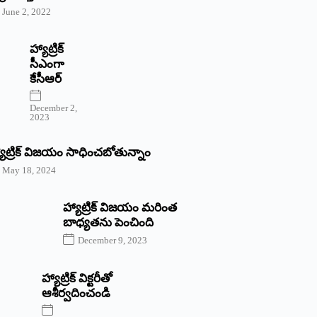
June 2, 2022
హ్యాట్రిక్‌
‌సీఎంగా
కేసీఆర్‌
December 2,
2023
యాట్రిక్‌ విజయం సాధించబోతున్నాం
May 18, 2024
హ్యాట్రిక్ విజయం మరింత
బాధ్యతను పెంచింది
December 9, 2023
హ్యాట్రిక్‌ ‌విక్టరీతో
ఆశీర్వదించండి