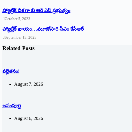
హ్యాట్రిక్ దిశ గా బి ఆర్ ఎస్ ప్రభుత్వం
October 5, 2023
హ్యాట్రిక్‌ ‌ఖాయం…మూడోసారి సీఎం కేసీఆరే
September 13, 2023
Related Posts
పల్లెతనం!
August 7, 2026
అసంపూర్తి
August 6, 2026