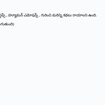
షన్షిప్స్ , హ్యూమన్ ఎమోషన్స్ , గురించి మరిన్ని కథలు రాయాలని ఉంది.
ుగుతుంది)