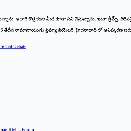
ున్నాను. అలాగే కొత్త కథల మీద కూడా పని చేస్తున్నాను. ఇంకా డ్రీమ్స్, రిలే
/ 2026 తేదీన రామానాయుడు ప్రివ్యూ థియేటర్, హైదరాబాద్ లో ఆవిష్కరణ జర
Social Debate