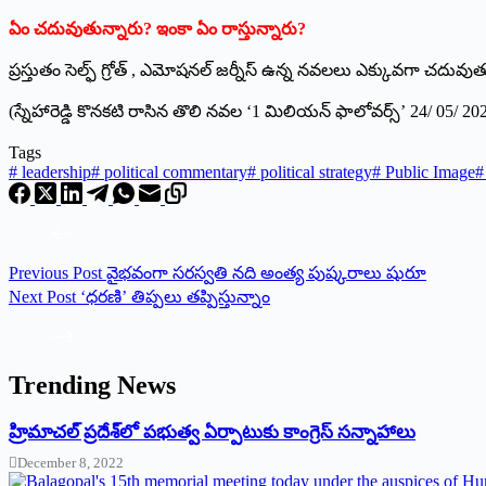
ఏం చదువుతున్నారు? ఇంకా ఏం రాస్తున్నారు?
ప్రస్తుతం సెల్ఫ్ గ్రోత్ , ఎమోషనల్ జర్నీస్ ఉన్న నవలలు ఎక్కువగా చదువుత
(స్నేహారెడ్డి కొనకటి రాసిన తొలి నవల ‘1 మిలియన్ ఫాలోవర్స్’ 24/ 05
Tags
#
leadership
#
political commentary
#
political strategy
#
Public Image
#
Previous
Post
వైభవంగా సరస్వతి నది అంత్య పుష్కరాలు షురూ
Next
Post
‘ధరణి’ తిప్పలు తప్పిస్తున్నాం
Trending News
‌హ్రిమాచల్‌ ‌ప్రదేశ్‌లో పభుత్వ ఏర్పాటుకు కాంగ్రెస్‌ ‌సన్నాహాలు
December 8, 2022