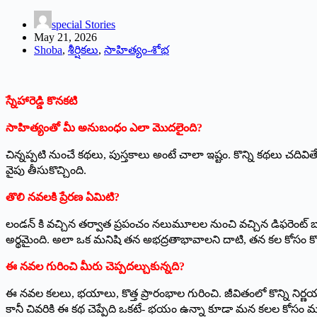
special Stories
May 21, 2026
Shoba
,
శీర్షికలు
,
సాహిత్యం-శోభ
స్నేహారెడ్డి కొనకటి
సాహిత్యంతో మీ అనుబంధం ఎలా మొదలైంది?
చిన్నప్పటి నుంచే కథలు, పుస్తకాలు అంటే చాలా ఇష్టం. కొన్ని కథలు చ
వైపు తీసుకొచ్చింది.
తొలి నవలకి ప్రేరణ ఏమిటి?
లండన్ కి వచ్చిన తర్వాత ప్రపంచం నలుమూలల నుంచి వచ్చిన డిఫరెంట్ బ్యాక్
అర్థమైంది. అలా ఒక మనిషి తన అభద్రతాభావాలని దాటి, తన కల కోసం కొత్త 
ఈ నవల గురించి మీరు చెప్పదల్చుకున్నది?
ఈ నవల కలలు, భయాలు, కొత్త ప్రారంభాల గురించి. జీవితంలో కొన్ని నిర
కానీ చివరికి ఈ కథ చెప్పేది ఒకటే- భయం ఉన్నా కూడా మన కలల కోసం ముం