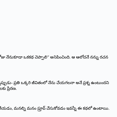
రోజు నేనుకూడా ఒకకథ చెప్పాలి” అనిపించింది. ఆ ఆలోచనే నన్ను రచన
్నప్పుడు- ప్రతి ఒక్కరి జీవితంలో నేను చేయగలనా అనే ప్రశ్న ఉంటుందని
కు ప్రేరణ.
్ వదిలేయడం, మనల్ని మనం ప్రూవ్ చేసుకోవడం ఇవన్నీ ఈ కథలో ఉంటాయి.