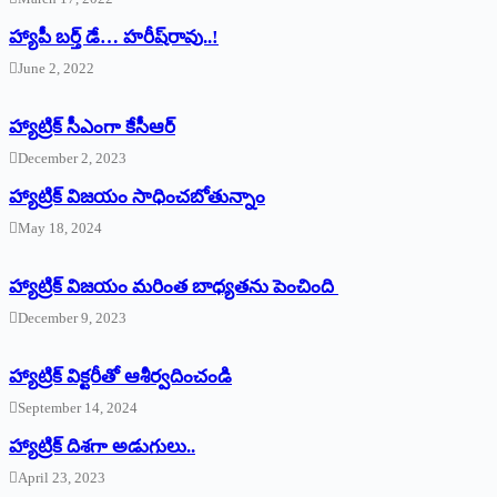
హ్యాపీ బర్త్ ‌డే… హరీష్‌రావు..!
June 2, 2022
హ్యాట్రిక్‌ ‌సీఎంగా కేసీఆర్‌
December 2, 2023
హ్యాట్రిక్‌ విజయం సాధించబోతున్నాం
May 18, 2024
హ్యాట్రిక్ విజయం మరింత బాధ్యతను పెంచింది
December 9, 2023
హ్యాట్రిక్‌ ‌విక్టరీతో ఆశీర్వదించండి
September 14, 2024
‌హ్యాట్రిక్‌ ‌దిశగా అడుగులు..
April 23, 2023