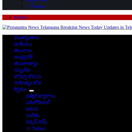
24 గంటలు
EPaper
ముఖ్యాంశాలు
జాతీయం
తెలంగాణ
ఆంధ్రప్రదేశ్
తెలంగాణార్థం
సన్నివేశం
బొమ్మా బొరుసు
సాహిత్యం-శోభ
శీర్షికలు
ప్రత్యేక వ్యాసాలు
ఎడిటోరియల్
అరుగు
సంకేతం
దక్కన్.కామ్
24 గంటలు