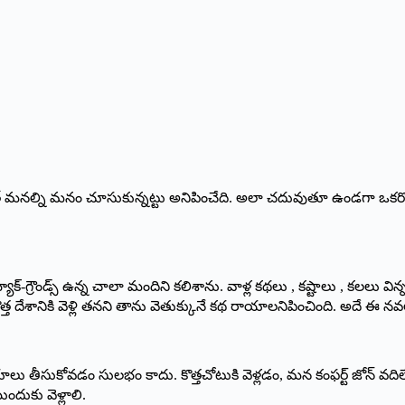
దివితే మనల్ని మనం చూసుకున్నట్టు అనిపించేది. అలా చదువుతూ ఉండగా ఒక
-గ్రౌండ్స్ ఉన్న చాలా మందిని కలిశాను. వాళ్ల కథలు , కష్టాలు , కలలు విన
దేశానికి వెళ్లి తనని తాను వెతుక్కునే కథ రాయాలనిపించింది. అదే ఈ నవల
్ణయాలు తీసుకోవడం సులభం కాదు. కొత్తచోటుకి వెళ్లడం, మన కంఫర్ట్ జోన
దుకు వెళ్లాలి.