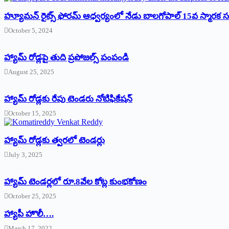
హ్యూమన్‌ రైట్స్‌ ఫోరమ్‌ ఆధ్వర్యంలో నేడు బాలగోపాల్‌ 15వ స్మారక
October 5, 2024
హ్యామ్‌ రోడ్లపై తుది ప్రపోజల్స్‌ పంపండి
August 25, 2025
హ్యామ్‌ రోడ్లకు రేపు టెండరు నోటిఫికేషన్‌
October 15, 2025
హ్యామ్‌ రోడ్లకు త్వరలో టెండర్లు
July 3, 2025
హ్యామ్‌ ‌టెండర్లలో రూ.8వేల కోట్ల కుంభకోణం
October 25, 2025
హ్యాపీ హొలీ….
March 17, 2022