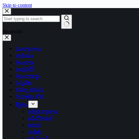
Skip to content
No results
ముఖ్యాంశాలు
జాతీయం
తెలంగాణ
ఆంధ్రప్రదేశ్
తెలంగాణార్థం
సన్నివేశం
బొమ్మా బొరుసు
సాహిత్యం-శోభ
శీర్షికలు
ప్రత్యేక వ్యాసాలు
ఎడిటోరియల్
అరుగు
సంకేతం
దక్కన్.కామ్