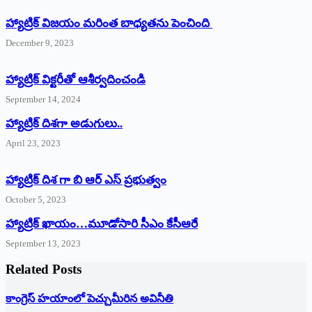
హ్యాట్రిక్ విజయం మరింత బాధ్యతను పెంచింది
December 9, 2023
హ్యాట్రిక్‌ ‌విక్టరీతో ఆశీర్వదించండి
September 14, 2024
‌హ్యాట్రిక్‌ ‌దిశగా అడుగులు..
April 23, 2023
హ్యాట్రిక్ దిశ గా బి ఆర్ ఎస్ ప్రభుత్వం
October 5, 2023
హ్యాట్రిక్‌ ‌ఖాయం…మూడోసారి సీఎం కేసీఆరే
September 13, 2023
Related Posts
కాంగ్రెస్ హయాంలో పెచ్చుమీరిన అవినీతి