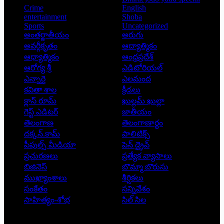
Crime
English
entertainment
Shoba
Sports
Uncategorized
అంతర్జాతీయం
అరుగు
అవర్గీకృతం
ఆద్యాత్మికం
ఆధ్యాత్మికం
ఆంధ్రప్రదేశ్
ఆరోగ్య శ్రీ
ఎడిటోరియల్
ఎన్నారై
ఎలమంద
కవితా శాల
క్రీడలు
క్లాస్ రూమ్
ఖుల్లమ్ ఖుల్లా
గెస్ట్ ఎడిటర్
జాతీయం
తెలంగాణ
తెలంగాణార్థం
దక్కన్.కామ్
పాలిటిక్స్
పీపుల్స్ ‌మీడియా
పెన్ డ్రైవ్
ప్రచురణలు
ప్రత్యేక వ్యాసాలు
బిజినెస్
బొమ్మా బొరుసు
ముఖ్యాంశాలు
శీర్షికలు
సంకేతం
సన్నివేశం
సాహిత్యం-శోభ
సిల్ సిల
Copyright © 2026 - Prajatantra