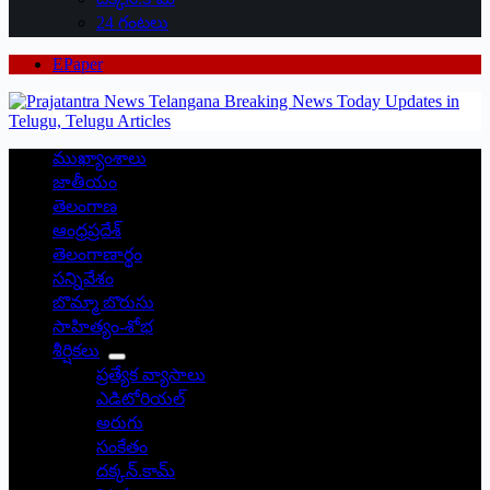
24 గంటలు
EPaper
ముఖ్యాంశాలు
జాతీయం
తెలంగాణ
ఆంధ్రప్రదేశ్
తెలంగాణార్థం
సన్నివేశం
బొమ్మా బొరుసు
సాహిత్యం-శోభ
శీర్షికలు
ప్రత్యేక వ్యాసాలు
ఎడిటోరియల్
అరుగు
సంకేతం
దక్కన్.కామ్