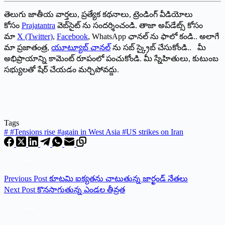
తెలుగు జాతీయ వార్తలు, ప్రత్యేక కథనాలు, ట్రెండింగ్ వీడియోలు
కోసం
Prajatantra
వెబ్‌సైట్ ను సందర్శించండి. తాజా అప్‌డేట్స్ కోసం
మా
X (Twitter)
,
Facebook
, WhatsApp ఛానల్ ను ఫాలో కండి.. అలాగే
మా ప్రజాతంత్ర,
యూట్యూబ్ చానల్
ను సబ్ స్క్రైబ్ చేసుకోండి.. మీ
అభిప్రాయాన్ని కామెంట్ రూపంలో పంచుకోండి. మీ స్నేహితులు, కుటుంబ
సభ్యులతో షేర్ చేయడం మర్చిపోవద్దు.
Tags
#
#Tensions rise #again in West Asia #US strikes on Iran
Previous
Post
కూట‌మి ఐక్య‌త‌ను చాటుతున్న జార్ఖండ్ నేత‌లు
Next
Post
కొనసాగుతున్న ఎండల తీవ్రత