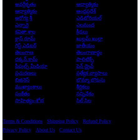
అవర్గీకృతం
ఆద్యాత్మికం
ఆధ్యాత్మికం
ఆంధ్రప్రదేశ్
ఆరోగ్య శ్రీ
ఎడిటోరియల్
ఎన్నారై
ఎలమంద
కవితా శాల
క్రీడలు
క్లాస్ రూమ్
ఖుల్లమ్ ఖుల్లా
గెస్ట్ ఎడిటర్
జాతీయం
తెలంగాణ
తెలంగాణార్థం
దక్కన్.కామ్
పాలిటిక్స్
పీపుల్స్ ‌మీడియా
పెన్ డ్రైవ్
ప్రచురణలు
ప్రత్యేక వ్యాసాలు
బిజినెస్
బొమ్మా బొరుసు
ముఖ్యాంశాలు
శీర్షికలు
సంకేతం
సన్నివేశం
సాహిత్యం-శోభ
సిల్ సిల
Copyright © 2026 - Prajatantra
Terms & Conditions
Shipping Policy
Refund Policy
Privacy Policy
About Us
Contact Us