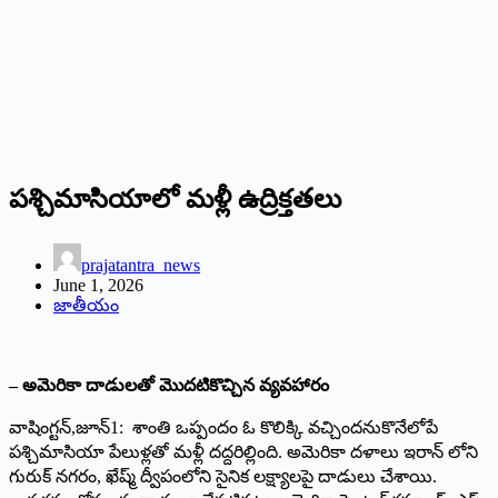
పశ్చిమాసియాలో మళ్లీ ఉద్రిక్తతలు
prajatantra_news
June 1, 2026
జాతీయం
– అమెరికా దాడులతో మొదటికొచ్చిన వ్యవహారం
వాషింగ్టన్‌,‌జూన్‌1: ‌శాంతి ఒప్పందం ఓ కొలిక్కి వచ్చిందనుకొనేలోపే
పశ్చిమాసియా పేలుళ్లతో మళ్లీ దద్దరిల్లింది. అమెరికా దళాలు ఇరాన్‌ ‌లోని
గురుక్‌ ‌నగరం, ఖేష్మ్ ‌ద్వీపంలోని సైనిక లక్ష్యాలపై దాడులు చేశాయి.