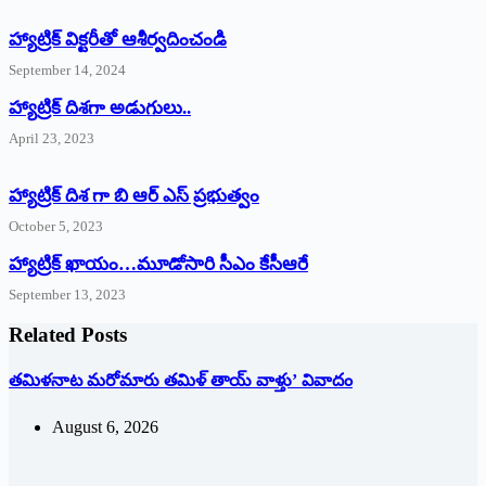
హ్యాట్రిక్‌ ‌విక్టరీతో ఆశీర్వదించండి
September 14, 2024
‌హ్యాట్రిక్‌ ‌దిశగా అడుగులు..
April 23, 2023
హ్యాట్రిక్ దిశ గా బి ఆర్ ఎస్ ప్రభుత్వం
October 5, 2023
హ్యాట్రిక్‌ ‌ఖాయం…మూడోసారి సీఎం కేసీఆరే
September 13, 2023
Related Posts
తమిళనాట మరోమారు తమిళ్‌ ‌తాయ్‌ ‌వాళ్తు’ వివాదం
August 6, 2026