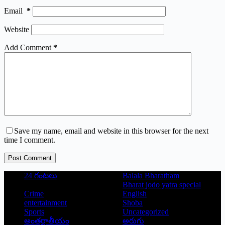
Email
*
Website
Add Comment
*
Save my name, email and website in this browser for the next
time I comment.
Post Comment
24 గంటలు
Balala Bharatham
Bharat jodo yatra special
Crime
English
entertainment
Shoba
Sports
Uncategorized
అంతర్జాతీయం
అరుగు