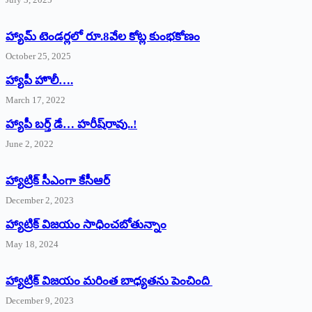
హ్యామ్‌ ‌టెండర్లలో రూ.8వేల కోట్ల కుంభకోణం
October 25, 2025
హ్యాపీ హొలీ….
March 17, 2022
హ్యాపీ బర్త్ ‌డే… హరీష్‌రావు..!
June 2, 2022
హ్యాట్రిక్‌ ‌సీఎంగా కేసీఆర్‌
December 2, 2023
హ్యాట్రిక్‌ విజయం సాధించబోతున్నాం
May 18, 2024
హ్యాట్రిక్ విజయం మరింత బాధ్యతను పెంచింది
December 9, 2023