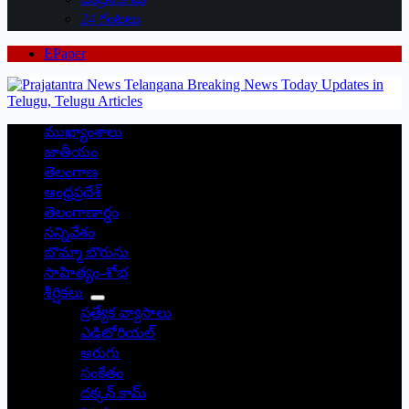
24 గంటలు
EPaper
ముఖ్యాంశాలు
జాతీయం
తెలంగాణ
ఆంధ్రప్రదేశ్
తెలంగాణార్థం
సన్నివేశం
బొమ్మా బొరుసు
సాహిత్యం-శోభ
శీర్షికలు
ప్రత్యేక వ్యాసాలు
ఎడిటోరియల్
అరుగు
సంకేతం
దక్కన్.కామ్