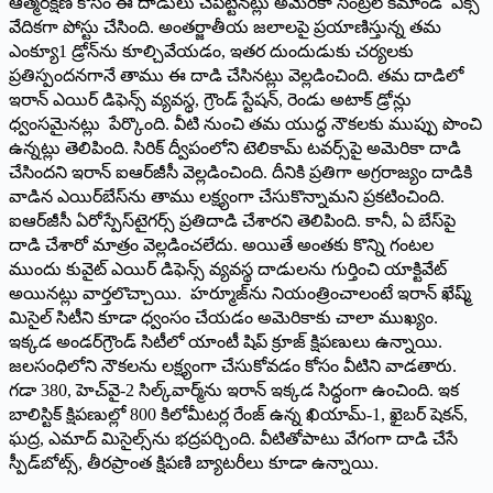
ఆత్మరక్షణ కోసం ఈ దాడులు చేపట్టినట్లు అమెరికా సెంట్రల్‌ ‌కమాండ్‌ ఎక్స్
‌వేదికగా పోస్టు చేసింది. అంతర్జాతీయ జలాలపై ప్రయాణిస్తున్న తమ
ఎంక్యూ1 డ్రోన్‌ను కూల్చివేయడం, ఇతర దుందుడుకు చర్యలకు
ప్రతిస్పందనగానే తాము ఈ దాడి చేసినట్లు వెల్లడించింది. తమ దాడిలో
ఇరాన్‌ ఎయిర్‌ ‌డిఫెన్స్ ‌వ్యవస్థ, గ్రౌండ్‌ ‌స్టేషన్‌, ‌రెండు అటాక్‌ ‌డ్రోన్లు
ధ్వంసమైనట్లు పేర్కొంది. వీటి నుంచి తమ యుద్ధ నౌకలకు ముప్పు పొంచి
ఉన్నట్లు తెలిపింది. సిరిక్‌ ‌ద్వీపంలోని టెలికామ్‌ ‌టవర్స్‌పై అమెరికా దాడి
చేసిందని ఇరాన్‌ ఐఆర్‌జీసీ వెల్లడించింది. దీనికి ప్రతిగా అగ్రరాజ్యం దాడికి
వాడిన ఎయిర్‌బేస్‌ను తాము లక్ష్యంగా చేసుకొన్నామని ప్రకటించింది.
ఐఆర్‌జీసీ ఏరోస్పేస్‌టైగ‌ర్స్ ‌ప్రతిదాడి చేశారని తెలిపింది. కానీ, ఏ బేస్‌పై
దాడి చేశారో మాత్రం వెల్లడించలేదు. అయితే అంతకు కొన్ని గంటల
ముందు కువైట్‌ ఎయిర్‌ ‌డిఫెన్స్ ‌వ్యవస్థ దాడులను గుర్తించి యాక్టివేట్‌
అయినట్లు వార్తలొచ్చాయి. హర్మూజ్‌ను నియంత్రించాలంటే ఇరాన్‌ ‌ఖేష్మ్
‌మిసైల్‌ ‌సిటీని కూడా ధ్వంసం చేయడం అమెరికాకు చాలా ముఖ్యం.
ఇక్కడ అండర్‌‌గ్రౌండ్‌ ‌సిటీలో యాంటీ షిప్‌ ‌క్రూజ్‌ ‌క్షిపణులు ఉన్నాయి.
జలసంధిలోని నౌకలను లక్ష్యంగా చేసుకోవడం కోసం వీటిని వాడతారు.
గడా 380, హెచ్‌వై-2 సిల్క్‌వార్మ్‌ను ఇరాన్‌ ఇక్కడ సిద్ధంగా ఉంచింది. ఇక
బాలిస్టిక్‌ ‌క్షిపణుల్లో 800 కిలోమీటర్ల రేంజ్‌ ఉన్న ఖియామ్‌-1, ‌ఖైబర్‌ ‌షెకన్‌,
‌ఘద్ర, ఎమాద్‌ ‌మిసైల్స్‌ను భద్రపర్చింది. వీటితోపాటు వేగంగా దాడి చేసే
స్పీడ్‌బోట్స్, ‌తీరప్రాంత క్షిపణి బ్యాటరీలు కూడా ఉన్నాయి.