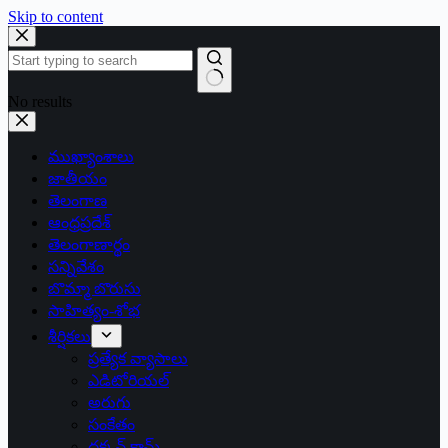
Skip to content
No results
ముఖ్యాంశాలు
జాతీయం
తెలంగాణ
ఆంధ్రప్రదేశ్
తెలంగాణార్థం
సన్నివేశం
బొమ్మా బొరుసు
సాహిత్యం-శోభ
శీర్షికలు
ప్రత్యేక వ్యాసాలు
ఎడిటోరియల్
అరుగు
సంకేతం
దక్కన్.కామ్