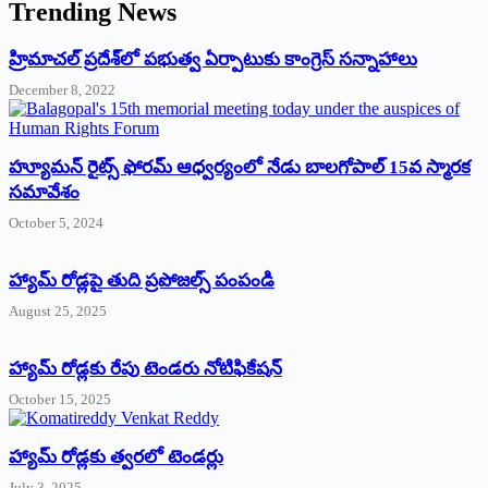
Trending News
‌హ్రిమాచల్‌ ‌ప్రదేశ్‌లో పభుత్వ ఏర్పాటుకు కాంగ్రెస్‌ ‌సన్నాహాలు
December 8, 2022
హ్యూమన్‌ రైట్స్‌ ఫోరమ్‌ ఆధ్వర్యంలో నేడు బాలగోపాల్‌ 15వ స్మారక
సమావేశం
October 5, 2024
హ్యామ్‌ రోడ్లపై తుది ప్రపోజల్స్‌ పంపండి
August 25, 2025
హ్యామ్‌ రోడ్లకు రేపు టెండరు నోటిఫికేషన్‌
October 15, 2025
హ్యామ్‌ రోడ్లకు త్వరలో టెండర్లు
July 3, 2025