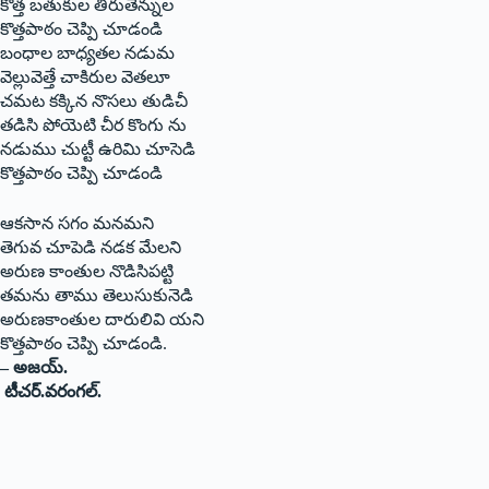
కొత్త బతుకుల తీరుతెన్నుల
కొత్తపాఠం చెప్పి చూడండి
బంధాల బాధ్యతల నడుమ
వెల్లువెత్తే చాకిరుల వెతలూ
చమట కక్కిన నొసలు తుడిచీ
తడిసి పోయెటి చీర కొంగు ను
నడుము చుట్టీ ఉరిమి చూసెడి
కొత్తపాఠం చెప్పి చూడండి
ఆకసాన సగం మనమని
తెగువ చూపెడి నడక మేలని
అరుణ కాంతుల నొడిసిపట్టి
తమను తాము తెలుసుకునెడి
అరుణకాంతుల దారులివి యని
కొత్తపాఠం చెప్పి చూడండి.
– అజయ్‌.
‌టీచర్‌.‌వరంగల్‌.