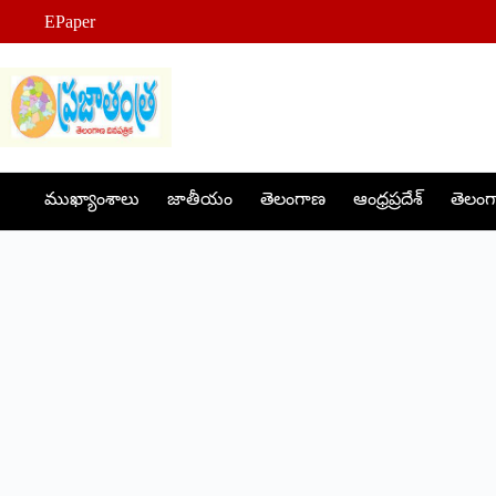
Skip
EPaper
to
content
ముఖ్యాంశాలు
జాతీయం
తెలంగాణ
ఆంధ్రప్రదేశ్
తెలంగా