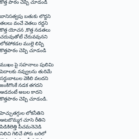
కొత్త పాఠం చెప్పి చూడండి
బానిసత్వపు బతుకు లొద్దని
తలలు వంచే వెతలు రద్దని
కొత్త యోచన ,కొత్త నడతలు
చదువుతోటే చేరువవునని
లోకపోకడల ముల్లె లిప్పి
కొత్తపాఠం చెప్పి చూడండి
ముఖం పై సహనాలు పులిమి
పెదాలకు నవ్వులను తురిమే
సర్దుబాటుల వెకిలి వలదని
జంకిగొంకే నడక తగదని
ఆడదంటే అబల కాదని
కొత్తపాఠం చెప్పి చూడండి.
హెచ్చుతగ్గుల లోకనీతిని
ఆటబొమ్మగ చూసె రీతిని
పిడికిలెత్తి పీచమనెచెడి
నిలిచి గెలిచే పోరు బరిలో