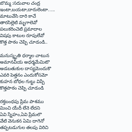
బొమ్మ :సదువాల చంద్ర
ఇంటా,బయటా,దారులెంటా…..
మాటువేసి దారి కాచే
తారసిల్లెటి మృగాలెవో
పలుకరించెటి ప్రమాదాల
విషపు కాటుల రూపులేవో
కొత్త పాఠం చెప్పి చూడండి..
మనుస్మృతి ధర్మాల చాటున
అమానవీయ అధర్మమేమిటొ
అడబతుకుల దాస్యమెందుకొ
ఎవరి పెత్తనం ఎందుకోసమో
కుహన బోధల గుట్టు విప్పే
కొత్తపాఠం చెప్పి చూడండి
రక్తబంధపు ప్రేమ పాశము
మించి యేదీ లేనె లేదని
ఏవి స్నేహం,ఏవి ప్రేమలొ
వేటి వెనుకన ఏమి దాగెనో
తప్పటడుగుల తలపు విరిచి