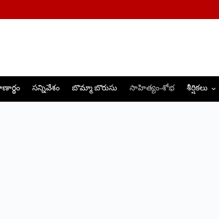
ణార్థం
సన్నివేశం
బొమ్మా బొరుసు
సాహిత్యం-శోభ
శీర్షికలు