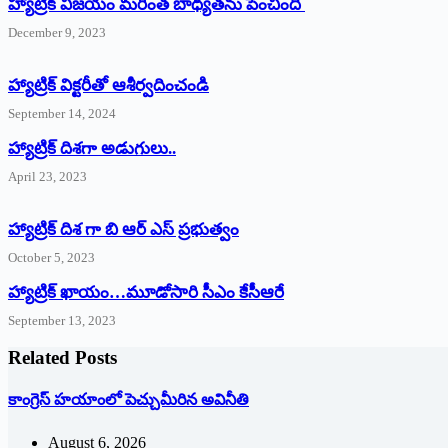
హ్యాట్రిక్ విజయం మరింత బాధ్యతను పెంచింది
December 9, 2023
హ్యాట్రిక్‌ ‌విక్టరీతో ఆశీర్వదించండి
September 14, 2024
‌హ్యాట్రిక్‌ ‌దిశగా అడుగులు..
April 23, 2023
హ్యాట్రిక్ దిశ గా బి ఆర్ ఎస్ ప్రభుత్వం
October 5, 2023
హ్యాట్రిక్‌ ‌ఖాయం…మూడోసారి సీఎం కేసీఆరే
September 13, 2023
Related Posts
కాంగ్రెస్ హయాంలో పెచ్చుమీరిన అవినీతి
August 6, 2026