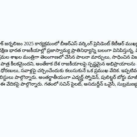
ాక్‌ జర్నలిజం 2025 కార్యక్రమంలో బీఆర్‌ఎస్‌ వర్కింగ్‌ ప్రెసిడెంట్‌ కేటీఆర్‌
ణ భారత రాజకీయాల్లో ప్రజాస్వామ్య ప్రాతినిధ్యాన్ని బలంగా వినిపిస్తున్న,
‌ ఐటీ, పరిశ్రమల శాఖల మంత్రిగా తెలంగాణలో చేసిన పాలనా మార్పులు, సాధించ
ఆర్‌ పాత్ర కీలకమైందని, అంతేకాక దేశ రాజకీయాలపై స్పష్టమైన అభిప్రాయాల
రణులు, సవాళ్లపై చర్చించేందుకు కలుసుకునే ఒక ప్రముఖ వేదిక. ఇప్పటివరకు జ
లు పాల్గొన్నారు. అంతర్జాతీయంగా ఎడ్వర్డ్‌ స్నోడెన్‌, పులిట్జర్‌ బోర్డు మాజీ అ
ముఖులు ఈ వేదికపై పాల్గొన్నారు. గతంలో సచిన్‌ పైలట్‌, అసదుద్దీన్‌ ఒవైసీ, సుబ్ర