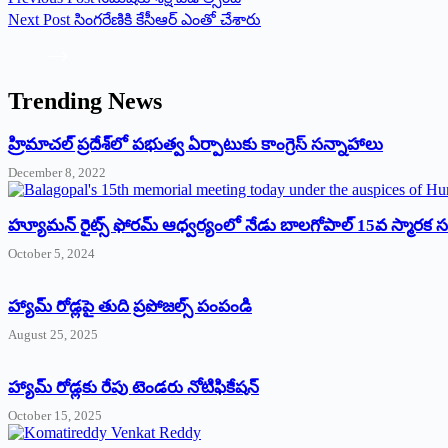
Next
Post
సింగరేణికి కేసీఆర్‌ ఎంతో చేశారు
Trending News
‌హ్రిమాచల్‌ ‌ప్రదేశ్‌లో పభుత్వ ఏర్పాటుకు కాంగ్రెస్‌ ‌సన్నాహాలు
December 8, 2022
హ్యూమన్‌ రైట్స్‌ ఫోరమ్‌ ఆధ్వర్యంలో నేడు బాలగోపాల్‌ 15వ స్మారక
October 5, 2024
హ్యామ్‌ రోడ్లపై తుది ప్రపోజల్స్‌ పంపండి
August 25, 2025
హ్యామ్‌ రోడ్లకు రేపు టెండరు నోటిఫికేషన్‌
October 15, 2025