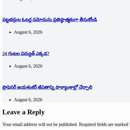
పట్టభద్రుల ఓటర్ల నమోదును ప్రతిష్ఠాత్మకంగా తీసుకోండి
August 6, 2026
24 గంటల విద్యుత్ ఎక్కడ?
August 6, 2026
ప్రొఫెసర్ జయశంకర్ జీవితాన్ని పాఠ్యాంశాల్లో చేర్చాలి
August 6, 2026
Leave a Reply
Your email address will not be published.
Required fields are marked