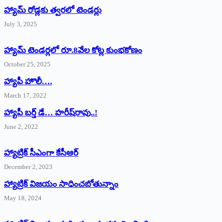
హ్యామ్‌ రోడ్లకు త్వరలో టెండర్లు
July 3, 2025
హ్యామ్‌ ‌టెండర్లలో రూ.8వేల కోట్ల కుంభకోణం
October 25, 2025
హ్యాపీ హొలీ….
March 17, 2022
హ్యాపీ బర్త్ ‌డే… హరీష్‌రావు..!
June 2, 2022
హ్యాట్రిక్‌ ‌సీఎంగా కేసీఆర్‌
December 2, 2023
హ్యాట్రిక్‌ విజయం సాధించబోతున్నాం
May 18, 2024