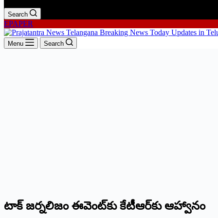
Search
EPAPER
Menu
Search
టాక్‌ జర్నలిజం ఈవెంట్‌కు కేటీఆర్‌కు ఆహ్వానం