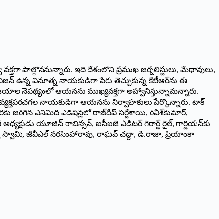
 ముఖ్య వక్తగా పాల్గొననున్నారు. ఇది దేశంలోని ప్రముఖ జర్నలిస్టులు, మేధావులు,
 విజన్‌ ఉన్న వినూత్న నాయకుడిగా పేరు తెచ్చుకున్న కేటీఆర్‌ను ఈ
ిన విజయాల నేపథ్యంలో ఆయనను ముఖ్యవక్తగా అహ్వానిస్తున్నామన్నారు.
ను వ్యక్తపరచగల నాయకుడిగా ఆయనను నిర్వాహకులు పేర్కొన్నారు. టాక్‌
రిగిన ఎనిమిది ఎడిషన్లలో రాజ్‌దీప్‌ సర్దేశాయి, రవీశ్‌కుమార్‌,
ధ్యక్షుడు యూజిన్‌ రాబిన్సన్‌, ఐసీఐజె ఎడిటర్‌ గెరార్డ్‌ రైల్‌, గార్డియన్‌కు
మణ్య స్వామి, జీవీఎల్‌ నరసింహారావు, రాఘవ్‌ చద్దా, డి.రాజా, ప్రియాంకా