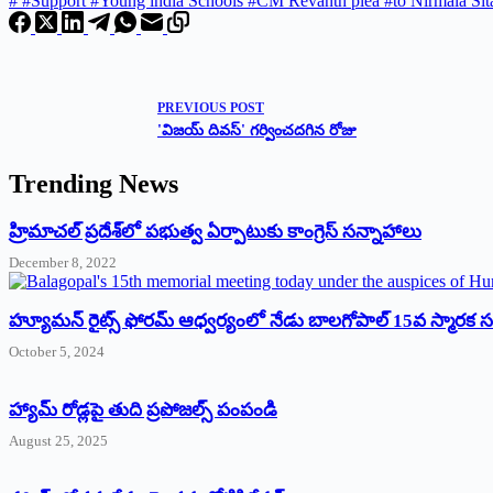
#
#Support #Young india Schools #CM Revanth plea #to Nirmala Si
PREVIOUS
POST
'విజయ్‌ దివస్‌' గర్వించదగిన రోజు
Trending News
‌హ్రిమాచల్‌ ‌ప్రదేశ్‌లో పభుత్వ ఏర్పాటుకు కాంగ్రెస్‌ ‌సన్నాహాలు
December 8, 2022
హ్యూమన్‌ రైట్స్‌ ఫోరమ్‌ ఆధ్వర్యంలో నేడు బాలగోపాల్‌ 15వ స్మారక
October 5, 2024
హ్యామ్‌ రోడ్లపై తుది ప్రపోజల్స్‌ పంపండి
August 25, 2025