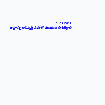
NEXT
POST
రాష్ట్రాన్ని అభివృద్ధి పథంలో ముందుకు తీసుకెళ్లాలి