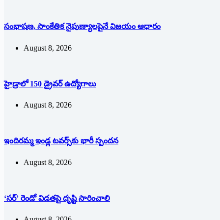
సంభాషణ, సాంకేతిక నైపుణ్యాలపైనే విజయం ఆధారం
August 8, 2026
హైడ్రాలో 150 డ్రైవర్‌ ఉద్యోగాలు
August 8, 2026
ఇందిరమ్మ ఇండ్ల టవర్స్‌కు భారీ స్పందన
August 8, 2026
‘సర్’ రెండో విడతపై దృష్టి సారించాలి
August 8, 2026