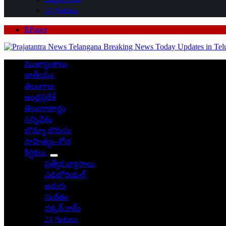
24 గంటలు
EPaper
ముఖ్యాంశాలు
జాతీయం
తెలంగాణ
ఆంధ్రప్రదేశ్
తెలంగాణార్థం
సన్నివేశం
బొమ్మా బొరుసు
సాహిత్యం-శోభ
శీర్షికలు
ప్రత్యేక వ్యాసాలు
ఎడిటోరియల్
అరుగు
సంకేతం
దక్కన్.కామ్
24 గంటలు