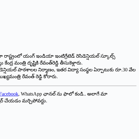
రాష్ట్రంలో యంగ్‌ ఇండియా ఇంటిగ్రేటెడ్‌ రెసిడెన్షియల్‌ స్కూల్స్‌
 మంత్రి దృష్టికి రేవంత్‌రెడ్డి తీసుకెళ్లారు.
సిడెన్షియ‌ల్‌ పాఠశాలల నిర్మాణం, ఇతర విద్యా సంస్థల ఏర్పాటుకు రూ.30 వేల
మంత్రి రేవంత్‌ రెడ్డి కోరారు.
Facebook
, WhatsApp ఛానల్ ను ఫాలో కండి.. అలాగే మా
ేర్ చేయడం మర్చిపోవద్దు.