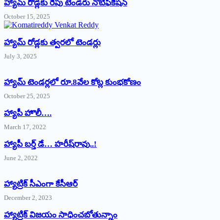
హ్యామ్‌ రోడ్లకు రేపు టెండరు నోటిఫికేషన్‌
October 15, 2025
హ్యామ్‌ రోడ్లకు త్వరలో టెండర్లు
July 3, 2025
హ్యామ్‌ ‌టెండర్లలో రూ.8వేల కోట్ల కుంభకోణం
October 25, 2025
హ్యాపీ హొలీ….
March 17, 2022
హ్యాపీ బర్త్ ‌డే… హరీష్‌రావు..!
June 2, 2022
హ్యాట్రిక్‌ ‌సీఎంగా కేసీఆర్‌
December 2, 2023
హ్యాట్రిక్‌ విజయం సాధించబోతున్నాం