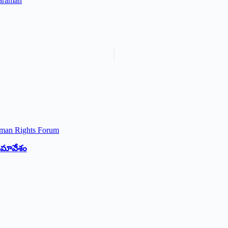
taraman
 సమావేశం