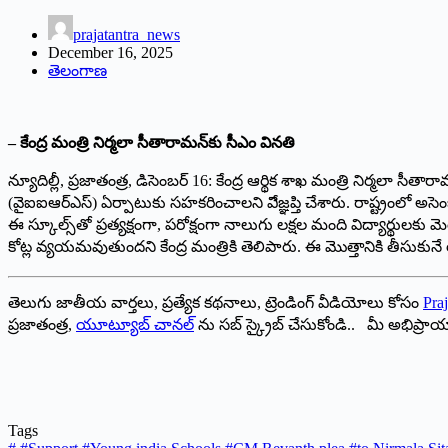
prajatantra_news
December 16, 2025
తెలంగాణ
– కేంద్ర మంత్రి నిర్మలా సీతారామన్‌కు సీఎం వినతి
న్యూదిల్లీ, ప్రజాతంత్ర, డిసెంబర్‌ 16: కేంద్ర ఆర్థిక శాఖ మంత్రి నిర్మలా స
(వైఐఐఆర్‌ఎస్‌) ఏర్పాటుకు సహకరించాలని విేజ్ఞప్తి చేశారు. రాష్ట్రంలో అసెంబ
ఈ స్కూల్స్‌తో ప్రత్యక్షంగా, పరోక్షంగా నాలుగు లక్షల మంది విద్యార్థులకు
కోట్ల వ్యయమవుతుందని కేంద్ర మంత్రికి తెలిపారు. ఈ మొత్తానికి తీసుకునే
తెలుగు జాతీయ వార్తలు, ప్రత్యేక కథనాలు, ట్రెండింగ్ వీడియోలు కోసం
Praj
ప్రజాతంత్ర,
యూట్యూబ్ చానల్
ను సబ్ స్క్రైబ్ చేసుకోండి.. మీ అభిప్ర
Tags