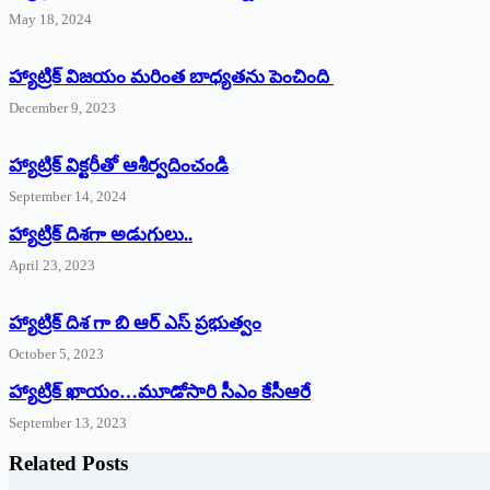
May 18, 2024
హ్యాట్రిక్ విజయం మరింత బాధ్యతను పెంచింది
December 9, 2023
హ్యాట్రిక్‌ ‌విక్టరీతో ఆశీర్వదించండి
September 14, 2024
‌హ్యాట్రిక్‌ ‌దిశగా అడుగులు..
April 23, 2023
హ్యాట్రిక్ దిశ గా బి ఆర్ ఎస్ ప్రభుత్వం
October 5, 2023
హ్యాట్రిక్‌ ‌ఖాయం…మూడోసారి సీఎం కేసీఆరే
September 13, 2023
Related Posts