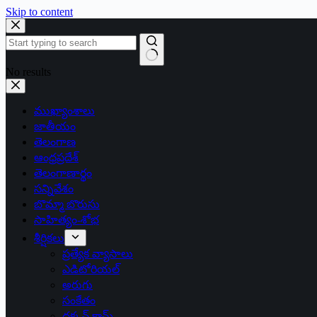
Skip to content
No results
ముఖ్యాంశాలు
జాతీయం
తెలంగాణ
ఆంధ్రప్రదేశ్
తెలంగాణార్థం
సన్నివేశం
బొమ్మా బొరుసు
సాహిత్యం-శోభ
శీర్షికలు
ప్రత్యేక వ్యాసాలు
ఎడిటోరియల్
అరుగు
సంకేతం
దక్కన్.కామ్