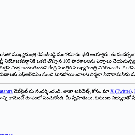
ీతారామన్‌తో ముఖ్యమంత్రి రేవంత్‌రెడ్డి మంగళవారం భేటీ అయ్యారు. ఈ సందర్భంగా 
్లీ నియోజకవర్గానికి ఒకటి చొప్పున 105 పాఠశాలలను ఏర్పాటు చేయనున్నట్లు కేంద్ర
 మెరుగైన విద్య అందుతుందని కేంద్ర మంత్రికి ముఖ్యమంత్రి వివరించారు. ఈ రె
 రుణాలకు ఎఫ్‌ఆర్‌బీఎం నుంచి మినహాయించాలని నిర్మలా సీతారామన్‌ను ముఖ్య
atantra
వెబ్‌సైట్ ను సందర్శించండి. తాజా అప్‌డేట్స్ కోసం మా
X (Twitter)
,
ాయాన్ని కామెంట్ రూపంలో పంచుకోండి. మీ స్నేహితులు, కుటుంబ సభ్యులతో ష