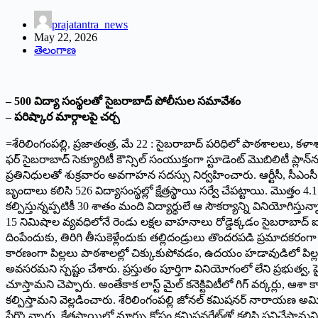
prajatantra_news
May 22, 2026
తెలంగాణ
– 500 విద్యా సంస్థలతో సైబరాబాద్ పోలీసుల సమావేశం
– ప‌రిష్కార మార్గాల‌పై చ‌ర్చ‌
=శేరిలింగంపల్లి, ప్రజాతంత్ర, మే 22 : సైబరాబాద్ పరిధిలో పాఠశాలలు, కళా
ఫర్ సైబరాబాద్ సెక్యూరిటీ కౌన్సిల్ సంయుక్తంగా స్టూడెంట్ మొబిలిటీ ప్ల
ప్రతినిధులతో శుక్రవారం అవగాహన సదస్సు నిర్వహించారు. ఆర్టీసీ, సీఎంసీ, ఆ
బృందాలు కలిసి 526 విద్యాసంస్థల్లో క్షేత్రస్థాయి సర్వే చేపట్టాయి. మొత
కల్పిస్తున్నప్పటికీ 30 శాతం మంది విద్యార్థులే ఆ సౌకర్యాన్ని విని
15 నిమిషాల వ్యవధిలోనే రెండు లక్షల వాహనాలు రోడ్డెక్కడం సైబరాబాద్ 
దింపేందుకు, తిరిగి తీసుకెళ్లేందుకు తల్లిదండ్రులు తొందరపడి ప్రమా
కారణంగా పిల్లలు పాఠశాలల్లో చిక్కుకుపోవడం, ఉదయం హడావుడిలో పిల్లల
అవసరమని స్పష్టం చేశారు. ప్రస్తుతం పూర్తిగా వినియోగంలో లేని ప్రభుత్
చూస్తామని చెప్పారు. అంతేకాక లాస్ట్ మైల్ కనెక్టివిటీలో గిగ్ వర్కర్లు
కల్పిస్తామని వెల్లడించారు. శేరిలింగంపల్లి జోనల్ కమిషనర్ నారాయణ అమి
పేర్కొన్నారు. క్షేత్రస్థాయిలో మార్పు కోసం కమిషనరేట్‌తో కలిసి పనిచేస్త