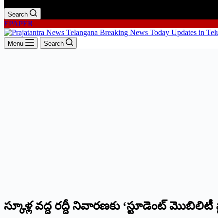
Search
EPAPER
Menu
Search
స్కూళ్ల వద్ద రద్దీ నివారణకు ‘స్టూడెంట్ మొబిలిటీ ప