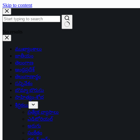
Skip to content
No results
ముఖ్యాంశాలు
జాతీయం
తెలంగాణ
ఆంధ్రప్రదేశ్
తెలంగాణార్థం
సన్నివేశం
బొమ్మా బొరుసు
సాహిత్యం-శోభ
శీర్షికలు
ప్రత్యేక వ్యాసాలు
ఎడిటోరియల్
అరుగు
సంకేతం
దక్కన్.కామ్