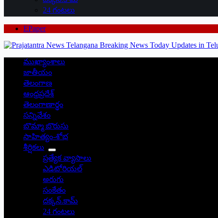
24 గంటలు
EPaper
ముఖ్యాంశాలు
జాతీయం
తెలంగాణ
ఆంధ్రప్రదేశ్
తెలంగాణార్థం
సన్నివేశం
బొమ్మా బొరుసు
సాహిత్యం-శోభ
శీర్షికలు
ప్రత్యేక వ్యాసాలు
ఎడిటోరియల్
అరుగు
సంకేతం
దక్కన్.కామ్
24 గంటలు