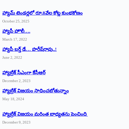
హ్యామ్‌ ‌టెండర్లలో రూ.8వేల కోట్ల కుంభకోణం
October 25, 2025
హ్యాపీ హొలీ….
March 17, 2022
హ్యాపీ బర్త్ ‌డే… హరీష్‌రావు..!
June 2, 2022
హ్యాట్రిక్‌ ‌సీఎంగా కేసీఆర్‌
December 2, 2023
హ్యాట్రిక్‌ విజయం సాధించబోతున్నాం
May 18, 2024
హ్యాట్రిక్ విజయం మరింత బాధ్యతను పెంచింది
December 9, 2023