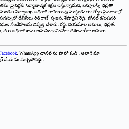
రైవర్లకు నిర్మాణాత్మక శిక్షణ ఇస్తున్నామని, బస్సులన్నీ భద్రతా
 మండల విద్యాశాఖ అధికారి రామారావు మాట్లాడుతూ రోడ్డు ప్రమాదాల్లో
ులో డీసీపీలు రితిరాజ్, సృజన, శేషాద్రిని రెడ్డి, జోనల్ కమిషనర్
తినిధుల సందేహాలను నివృత్తి చేశారు. రద్దీ, నియమాల అమలు, భద్రత,
ండ్రులు, పౌర అధికారులను అనుసంధానించేలా దశలవారీగా అమలు
Facebook
, WhatsApp ఛానల్ ను ఫాలో కండి.. అలాగే మా
ేర్ చేయడం మర్చిపోవద్దు.