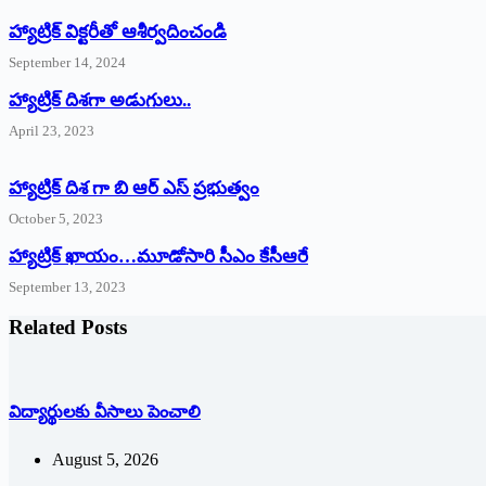
హ్యాట్రిక్‌ ‌విక్టరీతో ఆశీర్వదించండి
September 14, 2024
‌హ్యాట్రిక్‌ ‌దిశగా అడుగులు..
April 23, 2023
హ్యాట్రిక్ దిశ గా బి ఆర్ ఎస్ ప్రభుత్వం
October 5, 2023
హ్యాట్రిక్‌ ‌ఖాయం…మూడోసారి సీఎం కేసీఆరే
September 13, 2023
Related Posts
విద్యార్థులకు వీసాలు పెంచాలి
August 5, 2026