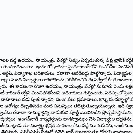
శాలల వద్ద ఉదయం, సాయంత్రం వేళల్లో నిత్యం ఏర్పడుతున్న తీవ్ర ట్రాఫిక్ రద
ాన్‌ను రూపొందించాయి. ఇందులో భాగంగా హైదరాబాద్‌లోని ఈఎస్‌సీఐ సెంటినరీ క
ర్టీఏ, విద్యాశాఖ అధికారులు, రవాణా ఆపరేటర్లు పాల్గొన్నారు. విద్యార్థుల 
్తం 4.1 లక్షల మంది విద్యార్థుల రాకపోకలను పరిశీలించిన ఈ సర్వేలో కీలక అంశ
యోగిస్తున్నారు. ఈ కారణంగా రోజూ ఉదయం, సాయంత్రం వేళల్లో సుమారు రెండు
ఐటీ కారిడార్ రద్దీని మించిపోతోందని అధికారులు గుర్తించారు. సదస్సులో 
దకరంగా వాహనాలు నడుపుతున్నారని, దీంతో పలు ప్రమాదాలు, కొన్ని సందర్భ
 ఆరోగ్యం దెబ్బతినడం వంటి సమస్యలు తలెత్తుతున్నాయన్నారు. ఇది స్వల్ప
వ, ప్రైవేటు రవాణా సామర్థ్యాన్ని వాడుకుని పూల్డ్ మొబిలిటీని ప్రోత్సహి
, ఆశా కార్యకర్తలు, అంగన్‌వాడీ కార్యకర్తలను భాగస్వామ్యం చేసి విద్యార్థ
త్ మాట్లాడుతూ విద్యార్థి భద్రత పాఠశాల గేటు వద్దే ముగియదని, ఇంటి నుం
ామని తెలిపారు. ఎస్‌సీఎస్‌సీ సీఈవో నవేద్ ఖాన్ మాట్లాడుతూ రోడ్డుపై వాహనా