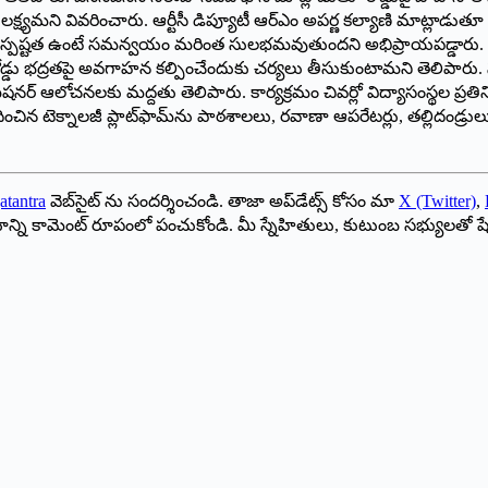
మని వివరించారు. ఆర్టీసీ డిప్యూటీ ఆర్ఎం అపర్ణ కల్యాణి మాట్లాడుతూ తమ డ్
న్నారో స్పష్టత ఉంటే సమన్వయం మరింత సులభమవుతుందని అభిప్రాయపడ్డారు.
డు భద్రతపై అవగాహన కల్పించేందుకు చర్యలు తీసుకుంటామని తెలిపారు. సదస్స
ిషనర్ ఆలోచనలకు మద్దతు తెలిపారు. కార్యక్రమం చివర్లో విద్యాసంస్థల ప్ర
దించిన టెక్నాలజీ ప్లాట్‌ఫామ్‌ను పాఠశాలలు, రవాణా ఆపరేటర్లు, తల్లిద
atantra
వెబ్‌సైట్ ను సందర్శించండి. తాజా అప్‌డేట్స్ కోసం మా
X (Twitter)
,
ాయాన్ని కామెంట్ రూపంలో పంచుకోండి. మీ స్నేహితులు, కుటుంబ సభ్యులతో ష