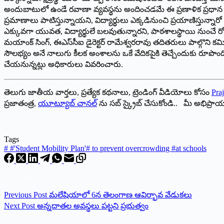
అందుబాటులో ఉండే రవాణా వ్యవస్థను అందించడమే ఈ ప్రణాళిక ప్రధాన లక్ష్య
ప్రమాణాలు పాటిస్తున్నాయని, విద్యార్థులు ఎక్కడినుంచి ప్రయాణిస్తు
ఎక్కువగా యువత, విద్యార్థులే బలవుతున్నారని, పాఠశాలస్థాయి నుంచే రోడ్
మయాంక్ సింగ్, ఈఎస్‌సీఐ డైరెక్టర్ రామేశ్వరరావు తదితరులు పాల్గొని కమ
సౌలభ్యం అనే నాలుగు కీలక అంశాలను ఒకే వేదికపైకి తెచ్చేందుకు రూపొం
చేయనున్నట్లు అధికారులు వివరించారు.
తెలుగు జాతీయ వార్తలు, ప్రత్యేక కథనాలు, ట్రెండింగ్ వీడియోలు కోసం
Praj
ప్రజాతంత్ర,
యూట్యూబ్ చానల్
ను సబ్ స్క్రైబ్ చేసుకోండి.. మీ అభిప్ర
Tags
#
#'Student Mobility Plan'# to prevent overcrowding #at schools
Previous
Post
మలేషియాలో 6న తెలంగాణ ఆవిర్భావ వేడుకలు
Next
Post
అన్నదాతల అవస్థలు పట్టని ప్రభుత్వం