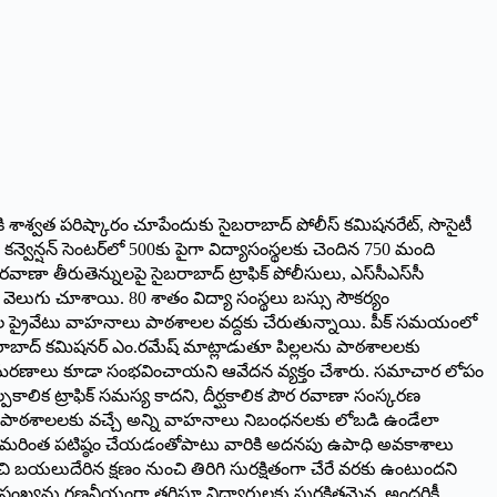
్దీకి శాశ్వత పరిష్కారం చూపేందుకు సైబరాబాద్ పోలీస్ కమిషనరేట్, సొసైటీ
న్వెన్షన్ సెంటర్‌లో 500కు పైగా విద్యాసంస్థలకు చెందిన 750 మంది
రవాణా తీరుతెన్నులపై సైబరాబాద్ ట్రాఫిక్ పోలీసులు, ఎస్‌సీఎస్‌సీ
ాలు వెలుగు చూశాయి. 80 శాతం విద్యా సంస్థలు బస్సు సౌకర్యం
 లక్షల ప్రైవేటు వాహనాలు పాఠశాలల వద్దకు చేరుతున్నాయి. పీక్ సమయంలో
సైబరాబాద్ కమిషనర్ ఎం.రమేష్ మాట్లాడుతూ పిల్లలను పాఠశాలలకు
ాల్లో మరణాలు కూడా సంభవించాయని ఆవేదన వ్యక్తం చేశారు. సమాచార లోపం
కాలిక ట్రాఫిక్ సమస్య కాదని, దీర్ఘకాలిక పౌర రవాణా సంస్కరణ
స్తామని, పాఠశాలలకు వచ్చే అన్ని వాహనాలు నిబంధనలకు లోబడి ఉండేలా
ుల భద్రతను మరింత పటిష్ఠం చేయడంతోపాటు వారికి అదనపు ఉపాధి అవకాశాలు
చి బయలుదేరిన క్షణం నుంచి తిరిగి సురక్షితంగా చేరే వరకు ఉంటుందని
ల సంఖ్యను గణనీయంగా తగ్గిస్తూ విద్యార్థులకు సురక్షితమైన, అందరికీ