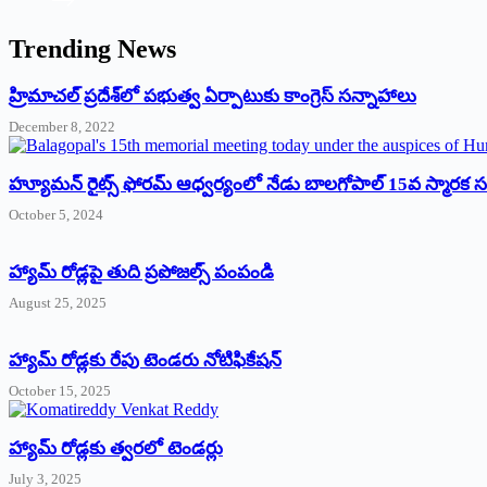
Trending News
‌హ్రిమాచల్‌ ‌ప్రదేశ్‌లో పభుత్వ ఏర్పాటుకు కాంగ్రెస్‌ ‌సన్నాహాలు
December 8, 2022
హ్యూమన్‌ రైట్స్‌ ఫోరమ్‌ ఆధ్వర్యంలో నేడు బాలగోపాల్‌ 15వ స్మారక
October 5, 2024
హ్యామ్‌ రోడ్లపై తుది ప్రపోజల్స్‌ పంపండి
August 25, 2025
హ్యామ్‌ రోడ్లకు రేపు టెండరు నోటిఫికేషన్‌
October 15, 2025
హ్యామ్‌ రోడ్లకు త్వరలో టెండర్లు
July 3, 2025