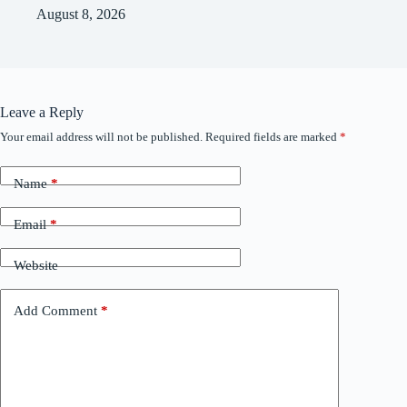
August 8, 2026
Leave a Reply
Your email address will not be published.
Required fields are marked
*
Name
*
Email
*
Website
Add Comment
*