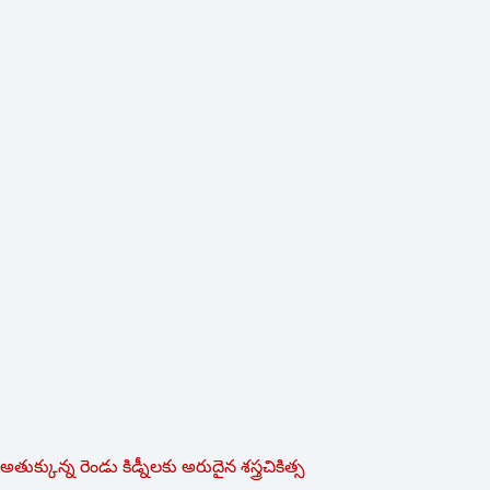
అతుక్కున్న రెండు కిడ్నీలకు అరుదైన శస్త్రచికిత్స