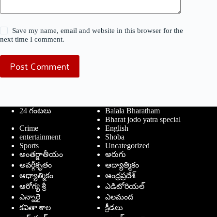
Save my name, email and website in this browser for the
next time I comment.
Post Comment
24 గంటలు
Balala Bharatham
Bharat jodo yatra special
Crime
English
entertainment
Shoba
Sports
Uncategorized
అంతర్జాతీయం
అరుగు
అవర్గీకృతం
ఆద్యాత్మికం
ఆధ్యాత్మికం
ఆంధ్రప్రదేశ్
ఆరోగ్య శ్రీ
ఎడిటోరియల్
ఎన్నారై
ఎలమంద
కవితా శాల
క్రీడలు