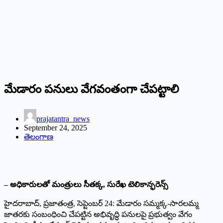
మేడారం పనులు వేగవంతంగా చేపట్టాలి
prajatantra_news
September 24, 2025
తెలంగాణ
– అధికారులతో మంత్రులు సీతక్క, సురేఖ టెలికాన్ఫరెన్స్‌
హైదరాబాద్‌, ప్రజాతంత్ర, సెప్టెంబర్‌ 24: మేడారం సమ్మక్క-సారలమ్మ
జాతరకు సంబంధించి చేపట్టిన అభివృద్ధి పనులపై ప్రభుత్వం వేగం