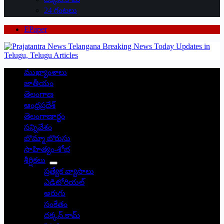
24 గంటలు
EPaper
ముఖ్యాంశాలు
జాతీయం
తెలంగాణ
ఆంధ్రప్రదేశ్
తెలంగాణార్థం
సన్నివేశం
బొమ్మా బొరుసు
సాహిత్యం-శోభ
శీర్షికలు
ప్రత్యేక వ్యాసాలు
ఎడిటోరియల్
అరుగు
సంకేతం
దక్కన్.కామ్