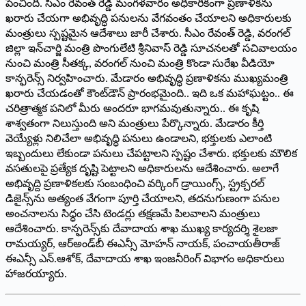
పెంచింది. సీఎం రేవంత్‌ రెడ్డి మంగళవారం అధికారికంగా ప్రణాళికను
ఖరారు చేయగా అభివృద్ధి పనులను వేగవంతం చేయాలని అధికారులకు
మంత్రులు స్పష్టమైన ఆదేశాలు జారీ చేశారు. సీఎం రేవంత్‌ రెడ్డి, వరంగల్‌
జిల్లా ఇన్‌చార్జి మంత్రి పొంగులేటి శ్రీనివాస్‌ రెడ్డి సూచనలతో సచివాలయం
నుంచి మంత్రి సీతక్క, వరంగల్‌ నుంచి మంత్రి కొండా సురేఖ వీడియో
కాన్ఫరెన్స్‌ నిర్వహించారు. మేడారం అభివృద్ధి ప్రణాళికను ముఖ్యమంత్రి
ఖరారు చేయడంతో కౌంట్‌డౌన్‌ ప్రారంభమైంది.. ఇది ఒక మహాఘట్టం.. ఈ
చరిత్రాత్మక పనిలో మీరు అందరూ భాగమవుతున్నారు.. ఈ కృషి
శాశ్వతంగా నిలుస్తుంది అని మంత్రులు పేర్కొన్నారు. మేడారం కీర్తి
వెయ్యేళ్లు నిలిచేలా అభివృద్ధి పనులు ఉండాలని, భక్తులకు ఎలాంటి
ఇబ్బందులు లేకుండా పనులు చేపట్టాలని స్పష్టం చేశారు. భక్తులకు మౌలిక
వసతులపై ప్రత్యేక దృష్టి పెట్టాలని అధికారులను ఆదేశించారు. అలాగే
అభివృద్ది ప్రణాళికలకు సంబంధించి వర్కింగ్‌ డ్రాయింగ్స్‌, స్ట్రక్చరల్‌
డిజైన్స్‌ను అత్యంత వేగంగా పూర్తి చేయాలని, తదనుగుణంగా పనుల
అంచనాలను సిద్ధం చేసి టెండర్లు తక్షణమే పిలవాలని మంత్రులు
ఆదేశించారు. కాన్ఫరెన్స్‌కు దేవాదాయ శాఖ ముఖ్య కార్యదర్శి శైలజా
రామయ్యర్‌, ఆర్‌అండ్‌బీ ఈఎన్సీ మోహన్‌ నాయక్‌, పంచాయతీరాజ్‌
ఈఎన్సీ ఎన్‌.ఆశోక్‌, దేవాదాయ శాఖ ఇంజనీరింగ్‌ విభాగం అధికారులు
హాజరయ్యారు.