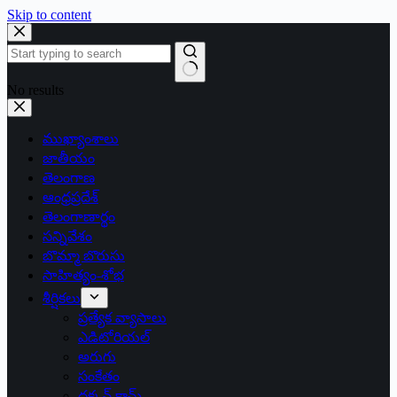
Skip to content
No results
ముఖ్యాంశాలు
జాతీయం
తెలంగాణ
ఆంధ్రప్రదేశ్
తెలంగాణార్థం
సన్నివేశం
బొమ్మా బొరుసు
సాహిత్యం-శోభ
శీర్షికలు
ప్రత్యేక వ్యాసాలు
ఎడిటోరియల్
అరుగు
సంకేతం
దక్కన్.కామ్