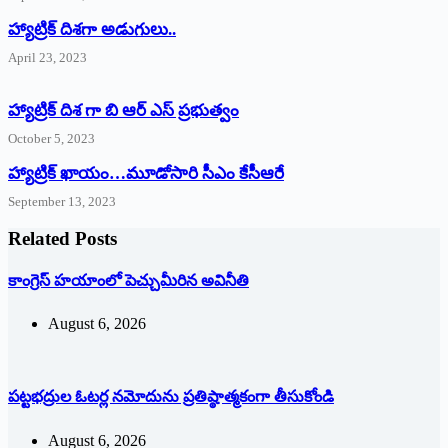
‌హ్యాట్రిక్‌ ‌దిశగా అడుగులు..
April 23, 2023
హ్యాట్రిక్ దిశ గా బి ఆర్ ఎస్ ప్రభుత్వం
October 5, 2023
హ్యాట్రిక్‌ ‌ఖాయం…మూడోసారి సీఎం కేసీఆరే
September 13, 2023
Related Posts
కాంగ్రెస్ హయాంలో పెచ్చుమీరిన అవినీతి
August 6, 2026
పట్టభద్రుల ఓటర్ల నమోదును ప్రతిష్ఠాత్మకంగా తీసుకోండి
August 6, 2026