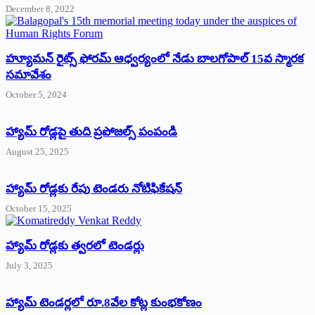
December 8, 2022
హ్యూమన్‌ రైట్స్‌ ఫోరమ్‌ ఆధ్వర్యంలో నేడు బాలగోపాల్‌ 15వ స్మారక
సమావేశం
October 5, 2024
హ్యామ్‌ రోడ్లపై తుది ప్రపోజల్స్‌ పంపండి
August 25, 2025
హ్యామ్‌ రోడ్లకు రేపు టెండరు నోటిఫికేషన్‌
October 15, 2025
హ్యామ్‌ రోడ్లకు త్వరలో టెండర్లు
July 3, 2025
హ్యామ్‌ ‌టెండర్లలో రూ.8వేల కోట్ల కుంభకోణం