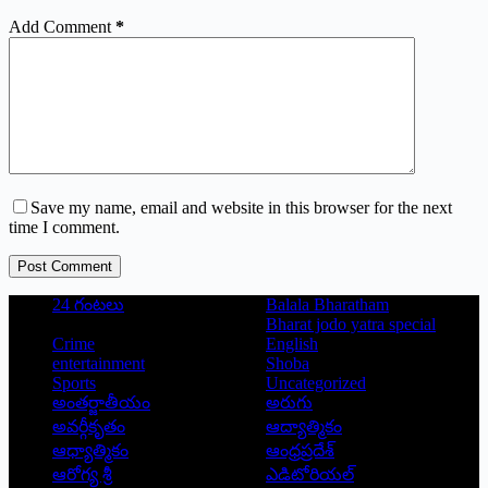
Add Comment
*
Save my name, email and website in this browser for the next
time I comment.
Post Comment
24 గంటలు
Balala Bharatham
Bharat jodo yatra special
Crime
English
entertainment
Shoba
Sports
Uncategorized
అంతర్జాతీయం
అరుగు
అవర్గీకృతం
ఆద్యాత్మికం
ఆధ్యాత్మికం
ఆంధ్రప్రదేశ్
ఆరోగ్య శ్రీ
ఎడిటోరియల్