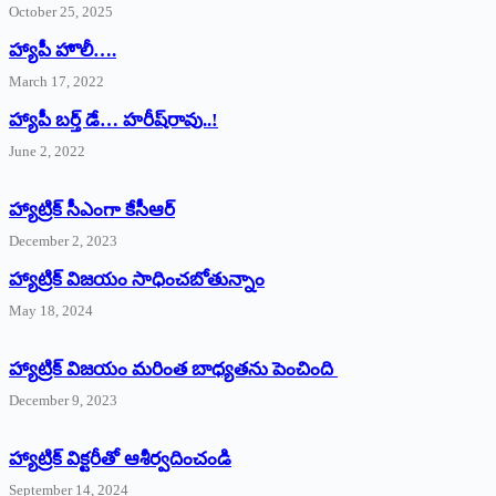
October 25, 2025
హ్యాపీ హొలీ….
March 17, 2022
హ్యాపీ బర్త్ ‌డే… హరీష్‌రావు..!
June 2, 2022
హ్యాట్రిక్‌ ‌సీఎంగా కేసీఆర్‌
December 2, 2023
హ్యాట్రిక్‌ విజయం సాధించబోతున్నాం
May 18, 2024
హ్యాట్రిక్ విజయం మరింత బాధ్యతను పెంచింది
December 9, 2023
హ్యాట్రిక్‌ ‌విక్టరీతో ఆశీర్వదించండి
September 14, 2024