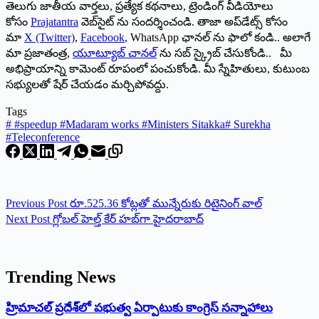
తెలుగు జాతీయ వార్తలు, ప్రత్యేక కథనాలు, ట్రెండింగ్ వీడియోలు
కోసం
Prajatantra
వెబ్‌సైట్ ను సందర్శించండి. తాజా అప్‌డేట్స్ కోసం
మా
X (Twitter)
,
Facebook
, WhatsApp ఛానల్ ను ఫాలో కండి.. అలాగే
మా ప్రజాతంత్ర,
యూట్యూబ్ చానల్
ను సబ్ స్క్రైబ్ చేసుకోండి.. మీ
అభిప్రాయాన్ని కామెంట్ రూపంలో పంచుకోండి. మీ స్నేహితులు, కుటుంబ
సభ్యులతో షేర్ చేయడం మర్చిపోవద్దు.
Tags
#
#speedup #Madaram works #Ministers Sitakka
#
Surekha
#Teleconference
Previous
Post
రూ.525.36 కోట్లతో మున్నేరుకు రిటైనింగ్‌ వాల్‌
Next
Post
గ్లోబల్‌ హెల్త్‌ కేర్‌ హబ్‌గా హైదరాబాద్‌
Trending News
‌హ్రిమాచల్‌ ‌ప్రదేశ్‌లో పభుత్వ ఏర్పాటుకు కాంగ్రెస్‌ ‌సన్నాహాలు