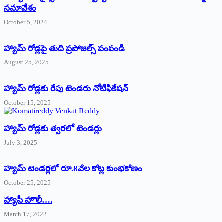
సమావేశం
October 5, 2024
హ్యామ్‌ రోడ్లపై తుది ప్రపోజల్స్‌ పంపండి
August 25, 2025
హ్యామ్‌ రోడ్లకు రేపు టెండరు నోటిఫికేషన్‌
October 15, 2025
హ్యామ్‌ రోడ్లకు త్వరలో టెండర్లు
July 3, 2025
హ్యామ్‌ ‌టెండర్లలో రూ.8వేల కోట్ల కుంభకోణం
October 25, 2025
హ్యాపీ హొలీ….
March 17, 2022