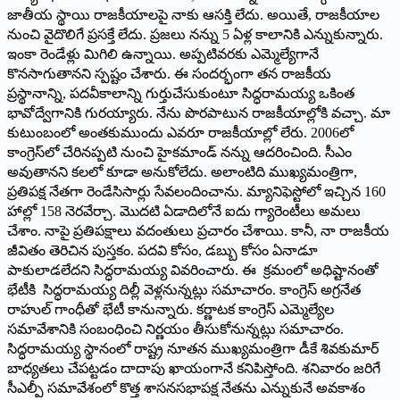
జాతీయ స్థాయి రాజకీయాలపై నాకు ఆసక్తి లేదు. అయితే, రాజకీయాల
నుంచి వైదొలిగే ప్రసక్తే లేదు. ప్రజలు నన్ను 5 ఏళ్ల కాలానికి ఎన్నుకున్నారు.
ఇంకా రెండేళ్లు మిగిలి ఉన్నాయి. అప్పటివరకు ఎమ్మెల్యేగానే
కొనసాగుతానని స్పష్టం చేశారు. ఈ సందర్భంగా తన రాజకీయ
ప్రస్థానాన్ని, పదవీకాలాన్ని గుర్తుచేసుకుంటూ సిద్ధరామయ్య ఒకింత
భావోద్వేగానికి గురయ్యారు. నేను పొరపాటున రాజకీయాల్లోకి వచ్చా. మా
కుటుంబంలో అంతకుముందు ఎవరూ రాజకీయాల్లో లేరు. 2006లో
కాంగ్రెస్‌లో చేరినప్పటి నుంచి హైకమాండ్‌ ‌నన్ను ఆదరించింది. సీఎం
అవుతానని కలలో కూడా అనుకోలేదు. అలాంటిది ముఖ్యమంత్రిగా,
ప్రతిపక్ష నేతగా రెండేసిసార్లు సేవలందించాను. మ్యానిఫెస్టోలో ఇచ్చిన 160
హాల్లో 158 నెరవేర్చా. మొదటి ఏడాదిలోనే ఐదు గ్యారెంటీలు అమలు
చేశాం. నాపై ప్రతిపక్షాలు వదంతులు ప్రచారం చేశాయి. కానీ, నా రాజకీయ
జీవితం తెరిచిన పుస్తకం. పదవి కోసం, డబ్బు కోసం ఏనాడూ
పాకులాడలేదని సిద్ధరామయ్య వివరించారు. ఈ క్రమంలో అధిష్టానంతో
భేటీకి సిద్ధరామయ్య దిల్లీ వెళ్లనున్నట్లు సమాచారం. కాంగ్రెస్‌ అ‌గ్రనేత
రాహుల్‌ ‌గాంధీతో భేటీ కానున్నారు. కర్ణాటక కాంగ్రెస్‌ ఎమ్మెల్యేల
సమావేశానికి సంబంధించి నిర్ణయం తీసుకోనున్నట్లు సమాచారం.
సిద్ధరామయ్య స్థానంలో రాష్ట్ర నూతన ముఖ్యమంత్రిగా డీకే శివకుమార్‌
‌బాధ్యతలు చేపట్టడం దాదాపు ఖాయంగానే కనిపిస్తోంది. శనివారం జరిగే
సీఎల్పీ సమావేశంలో కొత్త శాసనసభాపక్ష నేతను ఎన్నుకునే అవకాశం