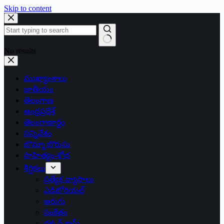
Skip to content
No results
ముఖ్యాంశాలు
జాతీయం
తెలంగాణ
ఆంధ్రప్రదేశ్
తెలంగాణార్థం
సన్నివేశం
బొమ్మా బొరుసు
సాహిత్యం-శోభ
శీర్షికలు
ప్రత్యేక వ్యాసాలు
ఎడిటోరియల్
అరుగు
సంకేతం
దక్కన్.కామ్