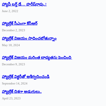
హ్యాపీ బర్త్ ‌డే… హరీష్‌రావు..!
June 2, 2022
హ్యాట్రిక్‌ ‌సీఎంగా కేసీఆర్‌
December 2, 2023
హ్యాట్రిక్‌ విజయం సాధించబోతున్నాం
May 18, 2024
హ్యాట్రిక్ విజయం మరింత బాధ్యతను పెంచింది
December 9, 2023
హ్యాట్రిక్‌ ‌విక్టరీతో ఆశీర్వదించండి
September 14, 2024
‌హ్యాట్రిక్‌ ‌దిశగా అడుగులు..
April 23, 2023