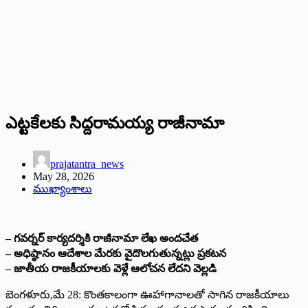
ఎట్టకేలకు సిద్దరామయ్య రాజీనామా
prajatantra_news
May 28, 2026
ముఖ్యాంశాలు
– గవర్నర్‌ ‌కార్యదర్శికి రాజీనామా లేఖ అందచేత
– అధిష్ఠానం ఆదేశాల మేరకు వైదొలగుతున్నట్లు ప్రకటన
– జాతీయ రాజకీయాలకు వెళ్లే ఆలోచన లేదని వెల్లడి
బెంగళూరు,మే 28: కొంతకాలంగా ఊహాగానాలతో సాగిన రాజకీయాలు