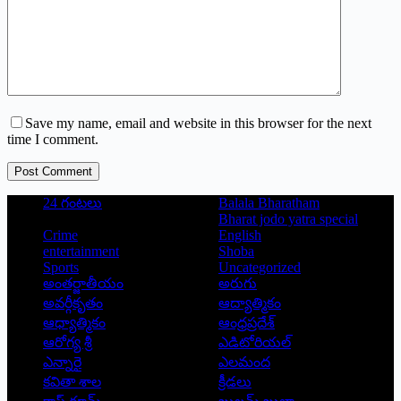
Save my name, email and website in this browser for the next
time I comment.
Post Comment
24 గంటలు
Balala Bharatham
Bharat jodo yatra special
Crime
English
entertainment
Shoba
Sports
Uncategorized
అంతర్జాతీయం
అరుగు
అవర్గీకృతం
ఆద్యాత్మికం
ఆధ్యాత్మికం
ఆంధ్రప్రదేశ్
ఆరోగ్య శ్రీ
ఎడిటోరియల్
ఎన్నారై
ఎలమంద
కవితా శాల
క్రీడలు