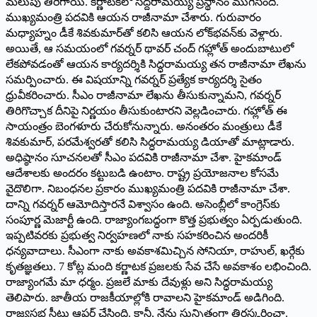
మలుపు తిరిగాయి. కర్ణాటకలో సిద్దరామయ్య ప్ర‌స్థానం ముగిసింది.
ముఖ్యమంత్రి పదవికి ఆయ‌న‌ రాజీనామా చేశారు. గురువారం
మధ్యాహ్నం డీకే శివకుమార్‌తో కలిసి ఆయన లోక్‌భవన్‌కు వెళ్లారు.
అయితే, ఆ సమయంలో గవర్నర్‌ ‌థావర్‌ ‌చంద్‌ ‌గహ్లోత్‌ అం‌దుబాటులో
లేకపోవడంతో ఆయన కార్యదర్శికి సిద్ధరామయ్య తన రాజీనామా లేఖను
సమర్పించారు. ఈ విషయాన్ని గవర్నర్‌ ‌ప్రత్యేక కార్యదర్శి సైతం
ధ్రువీకరించారు. సీఎం రాజీనామా లేఖను తీసుకున్నామని, గవర్నర్‌
‌తిరిగొచ్చాక దీనిపై నిర్ణయం తీసుకుంటారని వెల్లడించారు. గహ్లోత్‌ ఈ
‌సాయంత్రం బెంగళూరు చేరుకోనున్నారు. అనంతరం మంత్రులు డీకే
శివకుమార్‌, ‌పరమేశ్వరతో కలిసి సిద్ధరామయ్య డియాతో మాట్లాడారు.
అధిష్ఠానం సూచనలతో సీఎం పదవికి రాజీనామా చేశా. హైకమాండ్‌
ఆదేశాలకు అందరం కట్టుబడి ఉంటాం. రాష్ట్ర ప్రయోజనాల కోసమే
వైదొలిగా. నిబంధనల ప్రకారం ముఖ్యమంత్రి పదవికి రాజీనామా చేశా.
దాన్ని గవర్నర్‌ ఆమోదిస్తారనే విశ్వాసం ఉంది. అసెంబ్లీలో కాంగ్రెస్‌కు
సంపూర్ణ మెజార్టీ ఉంది. రాజ్యాంగబద్ధంగా కొత్త ప్రభుత్వం ఏర్పడుతుంది.
ఇప్పటివరకు ప్రభుత్వ నిర్వహణలో నాకు సహకరించిన అందరికీ
ధన్యవాదాలు. సీఎంగా నాకు అవకాశమిచ్చిన సోనియా, రాహుల్‌, ‌ఖర్గేకు
కృతజ్ఞతలు. 7 కోట్ల మంది కర్ణాటక ప్రజలకు సేవ చేసే అవకాశం లభించింది.
రాజ్యాంగమే మా ధర్మం. ప్రజలే మాకు దేవుళ్లు అని సిద్ధరామయ్య
తెలిపారు. జాతీయ రాజకీయాల్లోకి రావాలని హైకమాండ్‌ అడిగింది.
రాజ్యసభ సీటు ఆఫర్‌ ‌చేసింది. కానీ, నేను సున్నితంగా తిరస్కరించా.