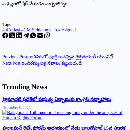
సభ్యులతో షేర్ చేయడం మర్చిపోవద్దు.
Tags
#
#At last #CM Siddaramaiah #resigned
Previous
Post
కాజీపేటలో పూర్తి కావచ్చిన రైళ్ల తయారీ యూనిట్
Next
Post
ఇందిరమ్మ ఇళ్ల సవాలు కట్టుబడండి
Trending News
‌హ్రిమాచల్‌ ‌ప్రదేశ్‌లో పభుత్వ ఏర్పాటుకు కాంగ్రెస్‌ ‌సన్నాహాలు
December 8, 2022
హ్యూమన్‌ రైట్స్‌ ఫోరమ్‌ ఆధ్వర్యంలో నేడు బాలగోపాల్‌ 15వ స్మారక