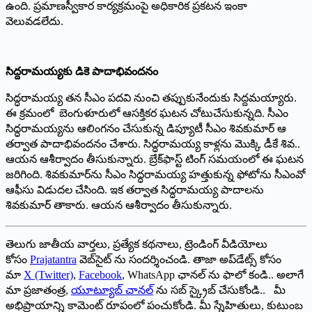
ఉంది. ప్రమాణస్వీకార కార్యక్రమంపై అధికారిక ప్రకటన ఇంకా
వెలువడలేదు.
సిద్దరామయ్యకు డికె పాదాభివందనం
సిద్ధరామయ్య తన సీఎం పదవి నుంచి తప్పుకునేందుకు సిద్దమయ్యారు.
ఈ క్రమంలో బెంగుళూరులో ఆసక్తికర ఘటన చోటుచేసుకున్నది. సీఎం
సిద్ధరామయ్యను ఆలింగనం చేసుకున్న డిప్యూటీ సీఎం శివకుమార్‌ ఆ
‌తర్వాత పాదాభివందనం చేశారు. సిద్ధరామయ్య కాళ్లను మొక్కి డీకే శివ..
ఆయన ఆశీర్వాదం తీసుకున్నారు. బ్రేక్‌ఫాస్ట్ ‌టింగ్‌ ‌సమయంలో ఈ ఘటన
జరిగింది. శివకుమార్‌ను సీఎం సిద్ధరామయ్య హత్తుకున్న ఫోటోను సీఎంవో
ఆఫీసు విడుద‌ల‌ చేసింది. ఇక తర్వాత సిద్ధరామయ్య పాదాలను
శివకుమార్‌ ‌తాకారు. ఆయన ఆశీర్వాదం తీసుకున్నారు.
తెలుగు జాతీయ వార్తలు, ప్రత్యేక కథనాలు, ట్రెండింగ్ వీడియోలు
కోసం
Prajatantra
వెబ్‌సైట్ ను సందర్శించండి. తాజా అప్‌డేట్స్ కోసం
మా
X (Twitter)
,
Facebook
, WhatsApp ఛానల్ ను ఫాలో కండి.. అలాగే
మా ప్రజాతంత్ర,
యూట్యూబ్ చానల్
ను సబ్ స్క్రైబ్ చేసుకోండి.. మీ
అభిప్రాయాన్ని కామెంట్ రూపంలో పంచుకోండి. మీ స్నేహితులు, కుటుంబ