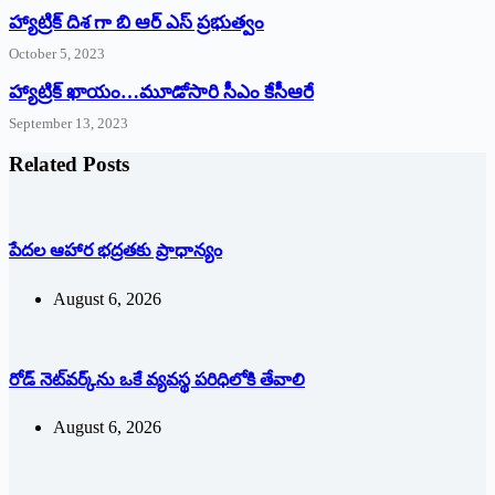
హ్యాట్రిక్ దిశ గా బి ఆర్ ఎస్ ప్రభుత్వం
October 5, 2023
హ్యాట్రిక్‌ ‌ఖాయం…మూడోసారి సీఎం కేసీఆరే
September 13, 2023
Related Posts
పేదల ఆహార భద్రతకు ప్రాధాన్యం
August 6, 2026
రోడ్ నెట్‌వర్క్‌ను ఒకే వ్య‌వ‌స్థ ప‌రిధిలోకి తేవాలి
August 6, 2026