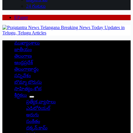
24 గంటలు
EPaper
ముఖ్యాంశాలు
జాతీయం
తెలంగాణ
ఆంధ్రప్రదేశ్
తెలంగాణార్థం
సన్నివేశం
బొమ్మా బొరుసు
సాహిత్యం-శోభ
శీర్షికలు
ప్రత్యేక వ్యాసాలు
ఎడిటోరియల్
అరుగు
సంకేతం
దక్కన్.కామ్