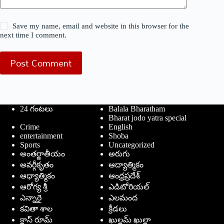
Save my name, email and website in this browser for the
next time I comment.
Post Comment
24 గంటలు
Balala Bharatham
Bharat jodo yatra special
Crime
English
entertainment
Shoba
Sports
Uncategorized
అంతర్జాతీయం
అరుగు
అవర్గీకృతం
ఆద్యాత్మికం
ఆధ్యాత్మికం
ఆంధ్రప్రదేశ్
ఆరోగ్య శ్రీ
ఎడిటోరియల్
ఎన్నారై
ఎలమంద
కవితా శాల
క్రీడలు
క్లాస్ రూమ్
ఖుల్లమ్ ఖుల్లా