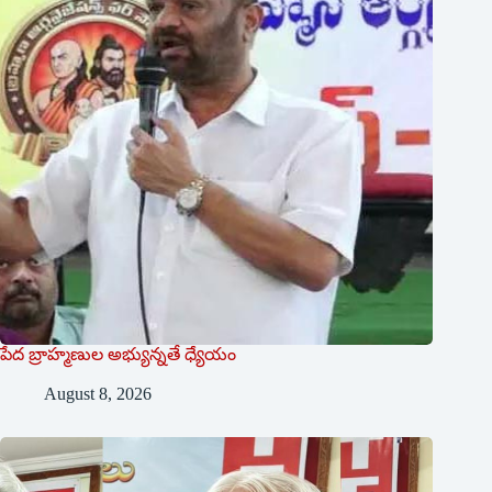
పేద బ్రాహ్మణుల అభ్యున్నతే ధ్యేయం
August 8, 2026