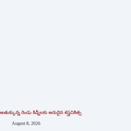
అతుక్కున్న రెండు కిడ్నీలకు అరుదైన శస్త్రచికిత్స
August 8, 2026