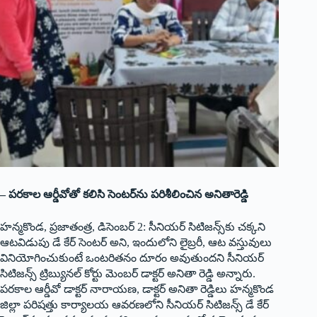
– పరకాల ఆర్డీవోతో కలిసి సెంటర్‌ను పరిశీలించిన అనితారెడ్డి
హన్మకొండ, ప్రజాతంత్ర, డిసెంబర్‌ 2: సీనియర్‌ సిటిజన్స్‌కు చక్కని
ఆటవిడుపు డే కేర్‌ సెంటర్‌ అని, ఇందులోని లైబ్రరీ, ఆట వస్తువులు
వినియోగించుకుంటే ఒంటరితనం దూరం అవుతుందని సీనియర్‌
సిటిజన్స్‌ ట్రిబ్యునల్‌ కోర్టు మెంబర్‌ డాక్టర్‌ అనితా రెడ్డి అన్నారు.
పరకాల ఆర్డీవో డాక్టర్‌ నారాయణ, డాక్టర్‌ అనితా రెడ్డిలు హన్మకొండ
జిల్లా పరిషత్తు కార్యాలయ ఆవరణలోని సీనియర్‌ సిటిజన్స్‌ డే కేర్‌