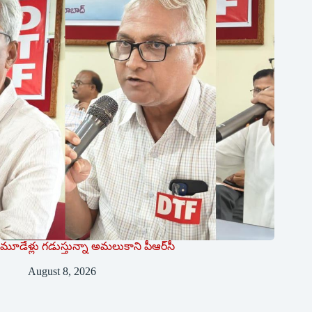
మూడేళ్లు గ‌డుస్తున్నా అమ‌లుకాని పీఆర్‌సీ
August 8, 2026