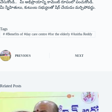
చేసుకోండి.. మీ అభిప్రాయాన్ని కామెంట్ రూపంలో పంచుకోండి.
మీ స్నేహితులు, కుటుంబ సభ్యులతో షేర్ చేయడం మర్చిపోవద్దు.
Tags
#
#Benefits of #day care centre #for the elderly #Anitha Reddy
PREVIOUS
NEXT
Related Posts