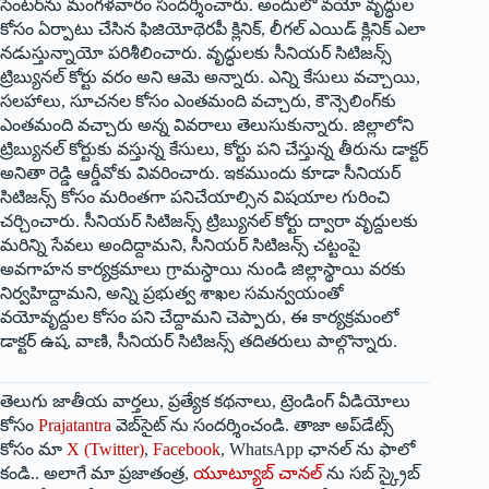
సెంటర్‌ను మంగళవారం సందర్శించారు. అందులో వయో వృద్ధుల
కోసం ఏర్పాటు చేసిన ఫిజియోథెరపీ క్లినిక్‌, లీగల్‌ ఎయిడ్‌ క్లినిక్‌ ఎలా
నడుస్తున్నాయో పరిశీలించారు. వృద్ధులకు సీనియర్‌ సిటిజన్స్‌
ట్రిబ్యునల్‌ కోర్టు వరం అని ఆమె అన్నారు. ఎన్ని కేసులు వచ్చాయి,
సలహాలు, సూచనల కోసం ఎంతమంది వచ్చారు, కౌన్సెలింగ్‌కు
ఎంతమంది వచ్చారు అన్న వివరాలు తెలుసుకున్నారు. జిల్లాలోని
ట్రిబ్యునల్‌ కోర్టుకు వస్తున్న కేసులు, కోర్టు పని చేస్తున్న తీరును డాక్టర్‌
అనితా రెడ్డి ఆర్డీవోకు వివరించారు. ఇకముందు కూడా సీనియర్‌
సిటిజన్స్‌ కోసం మరింతగా పనిచేయాల్సిన విషయాల గురించి
చర్చించారు. సీనియర్‌ సిటిజన్స్‌ ట్రిబ్యునల్‌ కోర్టు ద్వారా వృద్దులకు
మరిన్ని సేవలు అందిద్దామని, సీనియర్‌ సిటిజన్స్‌ చట్టంపై
అవగాహన కార్యక్రమాలు గ్రామస్ధాయి నుండి జిల్లాస్థాయి వరకు
నిర్వహిద్దామని, అన్ని ప్రభుత్వ శాఖల సమన్వయంతో
వయోవృద్దుల కోసం పని చేద్దామని చెప్పారు, ఈ కార్యక్రమంలో
డాక్టర్‌ ఉష, వాణి, సీనియర్‌ సిటిజన్స్‌ తదితరులు పాల్గొన్నారు.
తెలుగు జాతీయ వార్తలు, ప్రత్యేక కథనాలు, ట్రెండింగ్ వీడియోలు
కోసం
Prajatantra
వెబ్‌సైట్ ను సందర్శించండి. తాజా అప్‌డేట్స్
కోసం మా
X (Twitter)
,
Facebook
, WhatsApp ఛానల్ ను ఫాలో
కండి.. అలాగే మా ప్రజాతంత్ర,
యూట్యూబ్ చానల్
ను సబ్ స్క్రైబ్