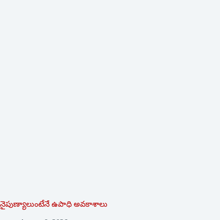
నైపుణ్యాలుంటేనే ఉపాధి అవకాశాలు