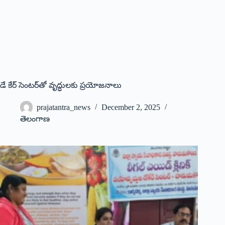
డే కేర్‌ సెంటర్‌తో వృద్ధులకు ప్రయోజనాలు
prajatantra_news
December 2, 2025
తెలంగాణ