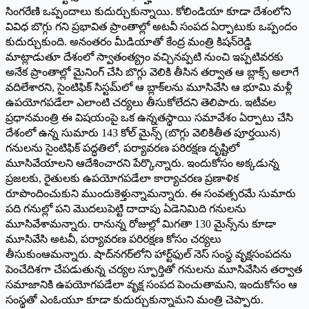
సింగరేణి ఒప్పందాలు కుదుర్చుకున్నాయి. కోలిండియా కూడా దేశంలోని
వివిధ బొగ్గు గని ప్రభావిత ప్రాంతాల్లో అటవీ సంపద ఏర్పాటుకు ఒప్పందం
కుదుర్చుకుంది. అనంతరం మీడియాతో కేంద్ర మంత్రి కిషన్‌రెడ్డి
మాట్లాడుతూ దేశంలో స్వాతంత్య్రం వచ్చినప్పటి నుంచి ఇప్పటివరకు
అనేక ప్రాంతాల్లో మైనింగ్‌ చేసి బొగ్గు వెలికి తీసిన తర్వాత ఆ బ్లాక్స్‌ అలాగే
వదిలేశారని, సైంటిఫిక్‌ సిస్టమ్‌లో ఆ బ్లాక్‌లను మూసివేసి ఆ భూమి మళ్లీ
ఉపయోగపడేలా ఎలాంటి చర్యలు తీసుకోలేదని తెలిపారు. ఇటీవల
ప్రధానమంత్రి ఈ విషయంపై ఒక ఉన్నతస్థాయి సమావేశం ఏర్పాటు చేసి
దేశంలో ఉన్న సుమారు 143 కోల్‌ మైన్స్‌ (బొగ్గు వెలికితీత పూర్తయిన)
గనులను సైంటిఫిక్‌ పద్ధతిలో, పర్యావరణ పరిరక్షణ దృష్టిలో
మూసివేయాలని ఆదేశించారని పేర్కొన్నారు. ఇందుకోసం అక్కడున్న
ప్రజలకు, రైతులకు ఉపయోగపడేలా కార్యాచరణ ప్రణాళిక
రూపొందించుకుని ముందుకెళ్తున్నామన్నారు. ఈ సంవత్సరమే సుమారు
పది గనుల్లో పని మొదలుపెట్టి దాదాపు ఏడెనిమిది గనులను
మూసివేశామన్నారు. రానున్న రోజుల్లో మిగతా 130 మైన్స్‌ను కూడా
మూసివేసి అటవీ, పర్యావరణ పరిరక్షణ కోసం చర్యలు
తీసుకుంఆమన్నారు. షాద్‌నగర్‌లోని హార్ట్‌ఫుల్‌ నెస్‌ సంస్థ వృక్షసంపదను
పెంచేదిశగా చేపడుతున్న చర్యల స్ఫూర్తితో గనులను మూసివేసిన తర్వాత
సమాజానికి ఉపయోగపడేలా వృక్ష సంపద పెంచుతామని, ఇందుకోసం ఆ
సంస్థతో ఎంఓయూ కూడా కుదుర్చుకున్నామని మంత్రి చెప్పారు.