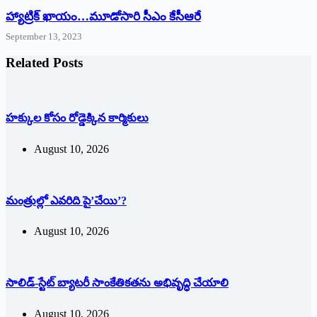
హ్యాట్రిక్‌ ‌ఖాయం…మూడోసారి సీఎం కేసీఆరే
September 13, 2023
Related Posts
హక్కుల కోసం రోడ్డెక్కిన కార్మికులు
August 10, 2026
మంత్రుల్లో ఎవరిది పై’చేయి’?
August 10, 2026
సాలిడ్-స్టేట్ బ్యాటరీ సాంకేతికతను అభివృద్ధి చేయాలి
August 10, 2026