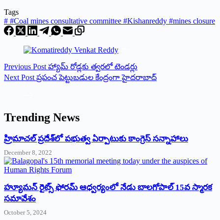
Tags
#
#Coal mines consultative committee #Kishanreddy #mines closure
Previous
Post
హ్యామ్‌ రోడ్లకు త్వరలో టెండర్లు
Next
Post
ప్రపంచ పెట్టుబడుల కేంద్రంగా హైదరాబాద్‌
Trending News
‌హ్రిమాచల్‌ ‌ప్రదేశ్‌లో పభుత్వ ఏర్పాటుకు కాంగ్రెస్‌ ‌సన్నాహాలు
December 8, 2022
హ్యూమన్‌ రైట్స్‌ ఫోరమ్‌ ఆధ్వర్యంలో నేడు బాలగోపాల్‌ 15వ స్మారక
సమావేశం
October 5, 2024