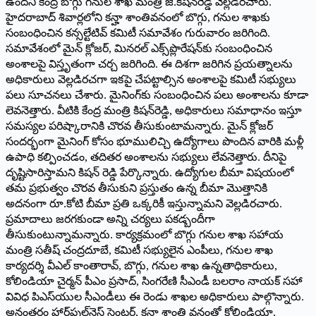
ఉందని కేంద్ర బొగ్గు గనుల శాఖ మంత్రి జి.కిషన్‌రెడ్డి వెల్లడిరచారు.
హైదరాబాద్‌ శివార్లలోని కన్హా శాంతివనంలో బొగ్గు, గనుల శాఖకు
సంబంధించిన కన్సల్టేటివ్‌ కమిటీ సమావేశం గురువారం జరిగింది.
సమావేశంలో మైన్‌ క్లోజర్‌, మినరల్‌ ఎక్స్‌ప్లొరేషన్‌కు సంబంధించిన
అంశాలపై విస్తృతంగా చర్చ జరిగింది. ఈ దిశగా జరిగిన ప్రయత్నాలను
అధికారులు వెల్లడిరచగా ఇకపై చేపట్టాల్సిన అంశాలపై కమిటీ సభ్యులు
పలు సూచనలు చేశారు. మైనింగ్‌కు సంబంధించిన పలు అంశాలను కూడా
లెవనెత్తారు. వీటికి కేంద్ర మంత్రి కిషన్‌రెడ్డి, అధికారులు సమాధానం ఇస్తూ
సమస్యల పరిష్కారానికి చొరవ తీసుకుంటామన్నారు. మైన్‌ క్లోజర్‌
సందర్భంగా మైనింగ్‌ కోసం భూములిచ్చి ఉద్యోగాలు పొందిన వారికి మళ్లీ
ఉపాధి కల్పించడం, తదితర అంశాలను సభ్యులు లేవనెత్తారు. దీనిపై
దృష్టిసారిస్తామని కిషన్‌ రెడ్డి పేర్కొన్నారు. ఉద్యోగుల బీమా విషయంలో
తమ ప్రభుత్వం చొరవ తీసుకుని ప్రస్తుతం ఉన్న బీమా మొత్తానికి
అదనంగా రూ.కోటి బీమా ప్రతి ఒక్కరికీ ఇస్తున్నామని వెల్లడిరచారు.
ప్రమాదాలు జరగకుండా అన్ని చర్యలు పకడ్బందీగా
తీసుకుంటున్నామన్నారు. కార్యక్రమంలో బొగ్గు గనుల శాఖ సహాయ
మంత్రి సతీష్‌ చంద్రదూబే, కమిటీ సభ్యులైన ఎంపీలు, గనుల శాఖ
కార్యదర్శి వీఎల్‌ కాంతారావ్‌, బొగ్గు, గనుల శాఖ ఉన్నతాధికారులు,
కోలిండియా చైర్మన్‌ పీఎం ప్రసాద్‌, సింగరేణి సీఎండీ బలరాం నాయక్‌ సహా
వివిధ పిఎస్‌యుల సీఎండీలు ఈ రెండు శాఖల అధికారులు పాల్గొన్నారు.
అనంతరం హార్ట్‌ఫుల్‌నెస్‌ సెంటర్‌, కన్హా శాంతి వనంతో కోలిండియా,