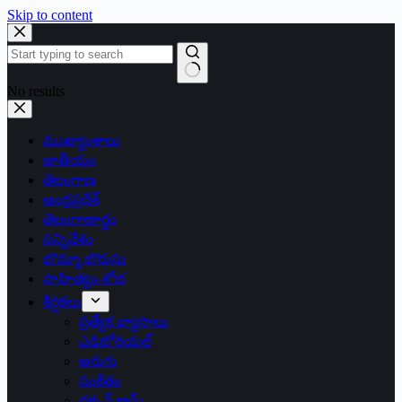
Skip to content
No results
ముఖ్యాంశాలు
జాతీయం
తెలంగాణ
ఆంధ్రప్రదేశ్
తెలంగాణార్థం
సన్నివేశం
బొమ్మా బొరుసు
సాహిత్యం-శోభ
శీర్షికలు
ప్రత్యేక వ్యాసాలు
ఎడిటోరియల్
అరుగు
సంకేతం
దక్కన్.కామ్