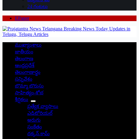
24 గంటలు
EPaper
ముఖ్యాంశాలు
జాతీయం
తెలంగాణ
ఆంధ్రప్రదేశ్
తెలంగాణార్థం
సన్నివేశం
బొమ్మా బొరుసు
సాహిత్యం-శోభ
శీర్షికలు
ప్రత్యేక వ్యాసాలు
ఎడిటోరియల్
అరుగు
సంకేతం
దక్కన్.కామ్