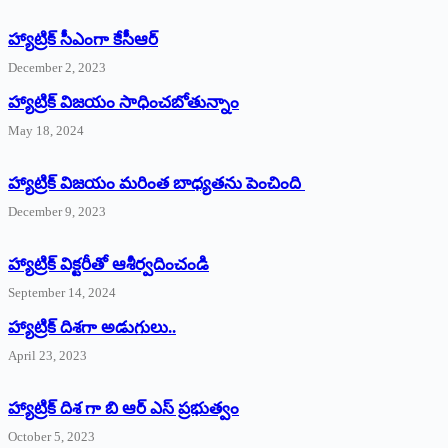
హ్యాట్రిక్‌ ‌సీఎంగా కేసీఆర్‌
December 2, 2023
హ్యాట్రిక్‌ విజయం సాధించబోతున్నాం
May 18, 2024
హ్యాట్రిక్ విజయం మరింత బాధ్యతను పెంచింది
December 9, 2023
హ్యాట్రిక్‌ ‌విక్టరీతో ఆశీర్వదించండి
September 14, 2024
‌హ్యాట్రిక్‌ ‌దిశగా అడుగులు..
April 23, 2023
హ్యాట్రిక్ దిశ గా బి ఆర్ ఎస్ ప్రభుత్వం
October 5, 2023