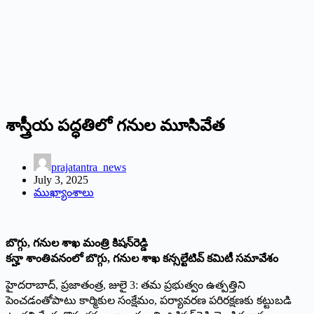
శాస్త్రీయ పద్ధతిలో గనుల మూసివేత
prajatantra_news
July 3, 2025
ముఖ్యాంశాలు
బొగ్గు, గనుల శాఖ మంత్రి కిషన్‌రెడ్డి
కన్హా శాంతివనంలో బొగ్గు, గనుల శాఖ కన్సల్టేటివ్‌ కమిటీ సమావేశం
హైదరాబాద్‌, ప్రజాతంత్ర, జులై 3: తమ ప్రభుత్వం ఉత్పత్తిని
పెంచడంతోపాటు కార్మికుల సంక్షేమం, పర్యావరణ పరిరక్షణకు కట్టుబడి