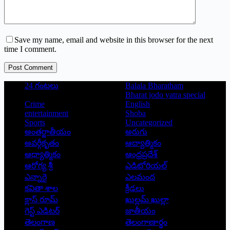
Save my name, email and website in this browser for the next
time I comment.
Post Comment
24 గంటలు
Balala Bharatham
Bharat jodo yatra special
Crime
English
entertainment
Shoba
Sports
Uncategorized
అంతర్జాతీయం
అరుగు
అవర్గీకృతం
ఆద్యాత్మికం
ఆధ్యాత్మికం
ఆంధ్రప్రదేశ్
ఆరోగ్య శ్రీ
ఎడిటోరియల్
ఎన్నారై
ఎలమంద
కవితా శాల
క్రీడలు
క్లాస్ రూమ్
ఖుల్లమ్ ఖుల్లా
గెస్ట్ ఎడిటర్
జాతీయం
తెలంగాణ
తెలంగాణార్థం