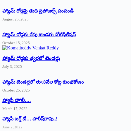
హ్యామ్‌ రోడ్లపై తుది ప్రపోజల్స్‌ పంపండి
August 25, 2025
హ్యామ్‌ రోడ్లకు రేపు టెండరు నోటిఫికేషన్‌
October 15, 2025
హ్యామ్‌ రోడ్లకు త్వరలో టెండర్లు
July 3, 2025
హ్యామ్‌ ‌టెండర్లలో రూ.8వేల కోట్ల కుంభకోణం
October 25, 2025
హ్యాపీ హొలీ….
March 17, 2022
హ్యాపీ బర్త్ ‌డే… హరీష్‌రావు..!
June 2, 2022