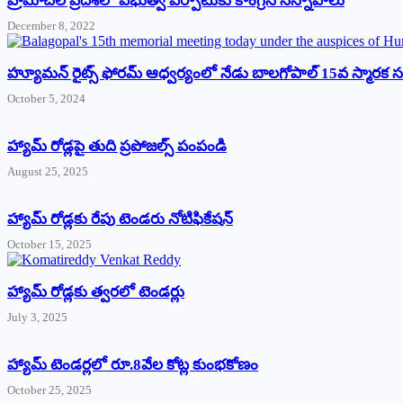
‌హ్రిమాచల్‌ ‌ప్రదేశ్‌లో పభుత్వ ఏర్పాటుకు కాంగ్రెస్‌ ‌సన్నాహాలు
December 8, 2022
హ్యూమన్‌ రైట్స్‌ ఫోరమ్‌ ఆధ్వర్యంలో నేడు బాలగోపాల్‌ 15వ స్మారక
October 5, 2024
హ్యామ్‌ రోడ్లపై తుది ప్రపోజల్స్‌ పంపండి
August 25, 2025
హ్యామ్‌ రోడ్లకు రేపు టెండరు నోటిఫికేషన్‌
October 15, 2025
హ్యామ్‌ రోడ్లకు త్వరలో టెండర్లు
July 3, 2025
హ్యామ్‌ ‌టెండర్లలో రూ.8వేల కోట్ల కుంభకోణం
October 25, 2025