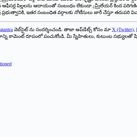
 టాప్ ఆఫీసర్ల పిల్లలను ఆదాయంతో సంబంధం లేకుండా ¿మ్రీలేయర్ కింద పర
ేంద్ర ప్రభుత్వానికి, ఇతర సంబంధిత వర్గాలకు నోటీసులు జారీ చేస్తూ తదుపరి
atantra
వెబ్‌సైట్ ను సందర్శించండి. తాజా అప్‌డేట్స్ కోసం మా
X (Twitter)
,
ాయాన్ని కామెంట్ రూపంలో పంచుకోండి. మీ స్నేహితులు, కుటుంబ సభ్యులతో ష
tioned