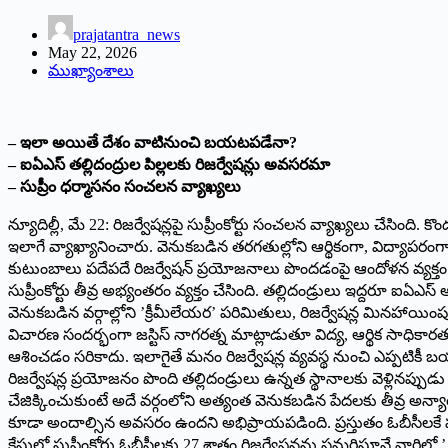
prajatantra_news
May 22, 2026
ముఖ్యాంశాలు
– ఇలా అయితే దేశం వాటినుంచి బయటపడేనా?
– ఐఏఎస్ తల్లిదంద్రుల పిల్లలకు రిజర్వేషన్లు అవసరమా
– సుప్రీం ధర్మాసనం సంచలన వ్యాఖ్యలు
న్యూదిల్లీ, మే 22: రిజర్వేషన్లపై సుప్రీంకోర్టు సంచలన వ్యాఖ్యలు చేస
ఇలాగే వ్యాఖ్యానించారు. వెనుకబడిన తరగతుల్లోని ఆర్థికంగా, విద్యాపరంగా
కుటుంబాలు పదేపదే రిజర్వేషన్ ప్రయోజనాలు పొందడంపై ఆందోళన వ్యక్తం చ
సుప్రీంకోర్టు తీవ్ర అభ్యంతరం వ్యక్తం చేసింది. తల్లిదండ్రులు ఇద్దరూ ఐఏఎ
వెనుకబడిన వర్గాల్లోని ’క్రీమీలేయర’ పరిమితులు, రిజర్వేషన్ల మినహాయింపు
విచారణ సందర్భంగా జస్టిస్ నాగరత్న మాట్లాడుతూ విద్య, ఆర్థిక సాధికారత 
ఆశించడం సరికాదు. ఇలాగైతే మనం రిజర్వేషన్ల వ్యవస్థ నుంచి ఎప్పటికీ బ
రిజర్వేషన్ల ప్రయోజనం పొంది తల్లిదండ్రులు ఉన్నత స్థానాలకు వెళ్లినప్ప
చేజిక్కించుకుంటే అదే వర్గంలోని అత్యంత వెనుకబడిన పేదలకు తీవ్ర అన్యా
కూడా అందాల్సిన అవసరం ఉందని అభిప్రాయపడింది. ప్రస్తుతం ఓబీసీలకే పర
కేసులో సుప్రీంకోర్టు ఓబీసీలకు 27 శాతం రిజర్వేషన్లను సమర్థిస్తూనే వా