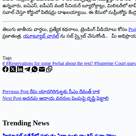
ఉన్నవారు, ఐఏఎస్, ఐపీఎస్ వంటి సీనియర్ బ్యూరోక్రాట్లు, మిలిటరీలో
సవాల్ చేస్తూ కోర్టులో పిటిషన్లు దాఖలయ్యాయి. ఈ కేసులో సుప్రీంకోర్టు క
తెలుగు జాతీయ వార్తలు, ప్రత్యేక కథనాలు, ట్రెండింగ్ వీడియోలు కోసం
Praj
ప్రజాతంత్ర,
యూట్యూబ్ చానల్
ను సబ్ స్క్రైబ్ చేసుకోండి.. మీ అభిప్ర
Tags
#
#Reservations for some #what about the rest? #Supreme Court ques
Previous
Post
రేపు యాదగిరిగుట్టకు సీఎం రేవంత్ రాక
Next
Post
అదనపు ఆదాయ వనరుల పెంపుపై దృష్టి పెట్టాలి
Trending News