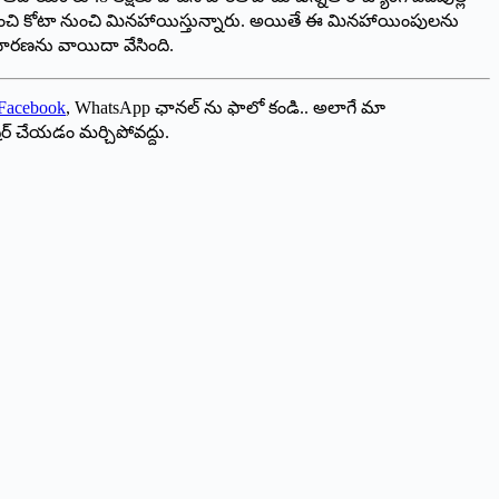
ిగణించి కోటా నుంచి మినహాయిస్తున్నారు. అయితే ఈ మినహాయింపులను
 విచారణను వాయిదా వేసింది.
Facebook
, WhatsApp ఛానల్ ను ఫాలో కండి.. అలాగే మా
ేర్ చేయడం మర్చిపోవద్దు.