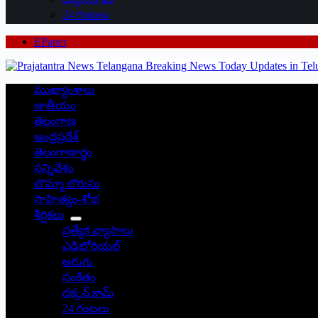
24 గంటలు
EPaper
ముఖ్యాంశాలు
జాతీయం
తెలంగాణ
ఆంధ్రప్రదేశ్
తెలంగాణార్థం
సన్నివేశం
బొమ్మా బొరుసు
సాహిత్యం-శోభ
శీర్షికలు
ప్రత్యేక వ్యాసాలు
ఎడిటోరియల్
అరుగు
సంకేతం
దక్కన్.కామ్
24 గంటలు