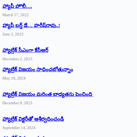
హ్యాపీ హొలీ….
March 17, 2022
హ్యాపీ బర్త్ ‌డే… హరీష్‌రావు..!
June 2, 2022
హ్యాట్రిక్‌ ‌సీఎంగా కేసీఆర్‌
December 2, 2023
హ్యాట్రిక్‌ విజయం సాధించబోతున్నాం
May 18, 2024
హ్యాట్రిక్ విజయం మరింత బాధ్యతను పెంచింది
December 9, 2023
హ్యాట్రిక్‌ ‌విక్టరీతో ఆశీర్వదించండి
September 14, 2024