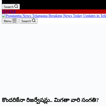
Search
EPAPER
Menu
Search
కొందరికేనా రిజర్వేషన్లు.. మిగతా వారి సంగతి?