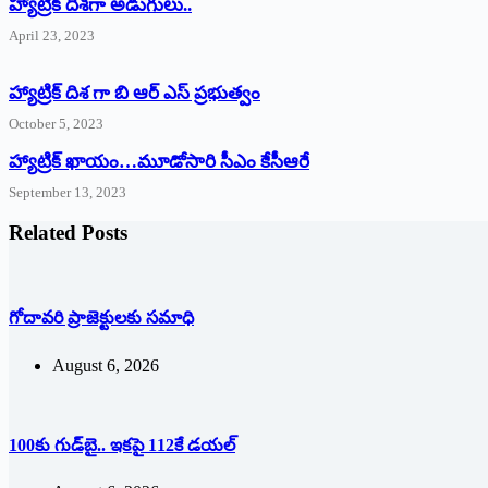
‌హ్యాట్రిక్‌ ‌దిశగా అడుగులు..
April 23, 2023
హ్యాట్రిక్ దిశ గా బి ఆర్ ఎస్ ప్రభుత్వం
October 5, 2023
హ్యాట్రిక్‌ ‌ఖాయం…మూడోసారి సీఎం కేసీఆరే
September 13, 2023
Related Posts
గోదావరి ప్రాజెక్టులకు సమాధి
August 6, 2026
100కు గుడ్‌బై.. ఇకపై 112కే డయల్