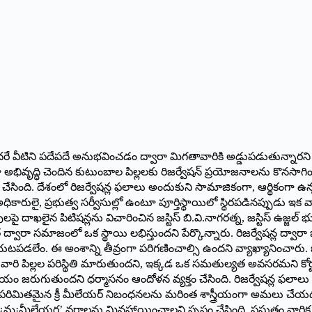
ింది. కొందరే వీటిని పదేపదే అనుభవించడం ద్వారా మిగతావారికి అడ్డుపడుతున
 అభివృద్ధి చెందిన కుటుంబాల పిల్లలకు రిజర్వేషన్ ప్రయోజనాలను కొనసాగించా
ేసింది. దేశంలో రిజర్వేషన్ల ఫలాలు అందుకుని సామాజికంగా, ఆర్థికంగా ఉ
స్ అధికారులై, ప్రభుత్వ సర్వీసుల్లో ఉంటూ పూర్తిస్థాయిలో స్థిరపడినప్పుడు ఇ
లపై దాఖలైన పిటిషన్లను విచారించిన జస్టిస్ బి.వి.నాగరత్న, జస్టిస్ ఉజ్జల
ద్వారా సమాజంలో ఒక స్థాయి లభిస్తుందని పేర్కొన్నారు. రిజర్వేషన్ల ద్వారా 
యటపడలేం. ఈ అంశాన్ని తీవ్రంగా పరిగణించాల్సి ఉందని వ్యాఖ్యానించారు. 
ుడు వారి పిల్లల పరిస్థితి మారుతుందని, ఇక్కడ ఒక సమతుల్యత అవసరమని కోర్
యం జరుగుతుందని ధర్మాసనం ఆందోళన వ్యక్తం చేసింది. రిజర్వేషన్ల ఫలాలు కొ
ిమితమైన క్రీ మీలేయర్ నిబంధనలను మరింత శాస్త్రీయంగా అమలు చేయడంపై న్
రిలో ’¿మ్ర¡మీలేయర’ వర్గాలను మినహాయించాలని స్పష్టం చేసింది. ప్రస్తుతం 