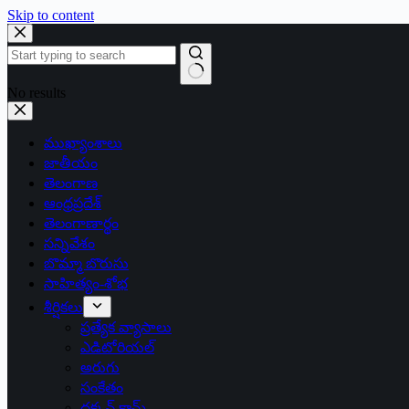
Skip to content
No results
ముఖ్యాంశాలు
జాతీయం
తెలంగాణ
ఆంధ్రప్రదేశ్
తెలంగాణార్థం
సన్నివేశం
బొమ్మా బొరుసు
సాహిత్యం-శోభ
శీర్షికలు
ప్రత్యేక వ్యాసాలు
ఎడిటోరియల్
అరుగు
సంకేతం
దక్కన్.కామ్