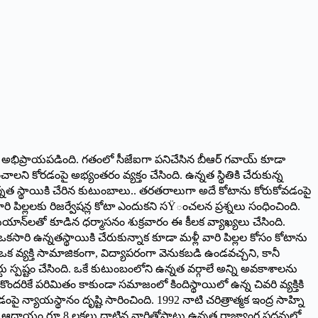
్నారని అభిప్రాయపడింది. గతంలో సీజేఐగా పనిచేసిన బీఆర్ గవాయ్ కూడా
లని కోరడంపై అభ్యంతరం వ్యక్తం చేసింది. ఉన్నత స్థితికి చేరుకున్న
న్నత స్థాయికి చేరిన కుటుంబాలు.. తరతరాలుగా అదే కోటాను కోరుకోవడంపై
క వారి పిల్లలకు రిజర్వేషన్ల కోటా ఎందుకని సŸంచలన ప్రశ్నలు సంధించింది.
్ భుయాన్‌లతో కూడిన ధర్మాసనం శుక్రవారం ఈ కీలక వ్యాఖ్యలు చేసింది.
ఒకసారి ఉన్నతస్థాయికి చేరుకున్నాక కూడా మళ్లీ వారి పిల్లల కోసం కోటాను
ఒక వ్యక్తి సామాజికంగా, విద్యాపరంగా వెనుకబడి ఉండవచ్చని, కానీ
టు స్పష్టం చేసింది. ఒకే కుటుంబంలోని ఉన్నత వర్గాలే అన్ని అవకాశాలను
ందరికే పరిమితం కాకుండా సమాజంలో కిందిస్థాయిలో ఉన్న చివరి వ్యక్తికి
యాయస్థానం దృష్టి సారించింది. 1992 నాటి చరిత్రాత్మక ఇంద్ర సాహ్ని
వార్షిక ఆదాయం రూ.8 లక్షలు దాటిన వారితోపాటు ఉన్నత రాజ్యాంగ పదవుల్లో