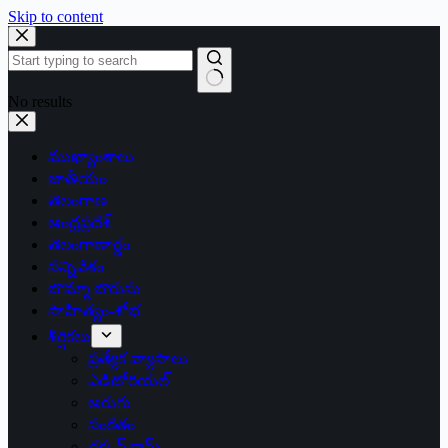
Skip to content
No results
ముఖ్యాంశాలు
జాతీయం
తెలంగాణ
ఆంధ్రప్రదేశ్
తెలంగాణార్థం
సన్నివేశం
బొమ్మా బొరుసు
సాహిత్యం-శోభ
శీర్షికలు
ప్రత్యేక వ్యాసాలు
ఎడిటోరియల్
అరుగు
సంకేతం
దక్కన్.కామ్