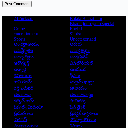
Post Comment
24 గంటలు
Balala Bharatham
Bharat jodo yatra special
Crime
English
entertainment
Shoba
Sports
Uncategorized
అంతర్జాతీయం
అరుగు
అవర్గీకృతం
ఆద్యాత్మికం
ఆధ్యాత్మికం
ఆంధ్రప్రదేశ్
ఆరోగ్య శ్రీ
ఎడిటోరియల్
ఎన్నారై
ఎలమంద
కవితా శాల
క్రీడలు
క్లాస్ రూమ్
ఖుల్లమ్ ఖుల్లా
గెస్ట్ ఎడిటర్
జాతీయం
తెలంగాణ
తెలంగాణార్థం
దక్కన్.కామ్
పాలిటిక్స్
పీపుల్స్ ‌మీడియా
పెన్ డ్రైవ్
ప్రచురణలు
ప్రత్యేక వ్యాసాలు
బిజినెస్
బొమ్మా బొరుసు
ముఖ్యాంశాలు
శీర్షికలు