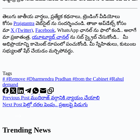
తెలుగు జాతీయ వార్తలు, ప్రత్యేక కథనాలు, ట్రెండింగ్ వీడియోలు
కోసం
Prajatantra
వెబ్‌సైట్ ను సందర్శించండి. తాజా అప్‌డేట్స్ కోసం
మా
X (Twitter)
,
Facebook
, WhatsApp ఛానల్ ను ఫాలో కండి.. అలాగే
మా ప్రజాతంత్ర,
యూట్యూబ్ చానల్
ను సబ్ స్క్రైబ్ చేసుకోండి.. మీ
అభిప్రాయాన్ని కామెంట్ రూపంలో పంచుకోండి. మీ స్నేహితులు, కుటుంబ
సభ్యులతో షేర్ చేయడం మర్చిపోవద్దు.
Tags
#
#Remove #Dharmendra Pradhan #from the Cabinet #Rahul
demand
Previous
Post
ముదిరాజ్ వర్గానికి న్యాయం చేయాలి
Next
Post
పెట్రో ధరల పెంపు.. ప్రజలపై పిడుగు
Trending News