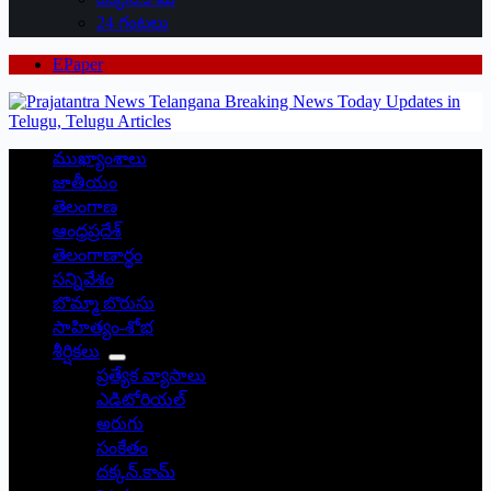
24 గంటలు
EPaper
ముఖ్యాంశాలు
జాతీయం
తెలంగాణ
ఆంధ్రప్రదేశ్
తెలంగాణార్థం
సన్నివేశం
బొమ్మా బొరుసు
సాహిత్యం-శోభ
శీర్షికలు
ప్రత్యేక వ్యాసాలు
ఎడిటోరియల్
అరుగు
సంకేతం
దక్కన్.కామ్