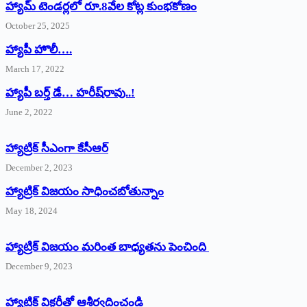
హ్యామ్‌ ‌టెండర్లలో రూ.8వేల కోట్ల కుంభకోణం
October 25, 2025
హ్యాపీ హొలీ….
March 17, 2022
హ్యాపీ బర్త్ ‌డే… హరీష్‌రావు..!
June 2, 2022
హ్యాట్రిక్‌ ‌సీఎంగా కేసీఆర్‌
December 2, 2023
హ్యాట్రిక్‌ విజయం సాధించబోతున్నాం
May 18, 2024
హ్యాట్రిక్ విజయం మరింత బాధ్యతను పెంచింది
December 9, 2023
హ్యాట్రిక్‌ ‌విక్టరీతో ఆశీర్వదించండి