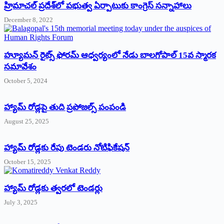
‌హ్రిమాచల్‌ ‌ప్రదేశ్‌లో పభుత్వ ఏర్పాటుకు కాంగ్రెస్‌ ‌సన్నాహాలు
December 8, 2022
హ్యూమన్‌ రైట్స్‌ ఫోరమ్‌ ఆధ్వర్యంలో నేడు బాలగోపాల్‌ 15వ స్మారక
సమావేశం
October 5, 2024
హ్యామ్‌ రోడ్లపై తుది ప్రపోజల్స్‌ పంపండి
August 25, 2025
హ్యామ్‌ రోడ్లకు రేపు టెండరు నోటిఫికేషన్‌
October 15, 2025
హ్యామ్‌ రోడ్లకు త్వరలో టెండర్లు
July 3, 2025