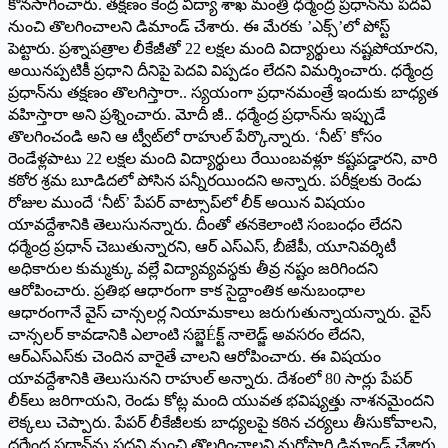
కొనసాగించారు. తక్షణం కేంద్ర విద్యా శాఖ మంత్రి ధర్మేంద్ర ప్రధాన్‌ను పదవి
నుంచి తొలగించాలని డిమాండ్ చేశారు. ఈ మేరకు ’ఎక్స్’లో పోస్ట్
పెట్టారు. ప్రశ్నాపత్రాల లీకేజీతో 22 లక్షల మంది విద్యార్థులు నష్టపోయారని,
అయినప్పటికీ ప్రధాని దీనిపై పెదవి విప్పడం లేదని విమర్శించారు. ధర్మేంద్ర
ప్రధాన్‌ను తక్షణం తొలగిస్తారా.. స్యయంగా ప్రధానమంత్రే ఇందుకు బాధ్యత
వహిస్తారా అని ప్రశ్నించారు. మోదీ జీ.. ధర్మేంద్ర ప్రధాన్‌ను ఇప్పుడే
తొలగించండి అని ఆ ట్వీట్‌లో రాహుల్ పేర్కొన్నారు. ‘నీట్’ కోసం
రెండేళ్లపాటు 22 లక్షల మంది విద్యార్థులు రేయింబవళ్లూ కష్టపడ్డారని, వారి
కఠోర శ్రమ బూడిదలో పోసిన పన్నీరయిందని అన్నారు. పరీక్షలకు రెండు
రోజుల ముందే ‘నీట్’ పేపర్ వాట్సాప్‌లో లీక్ అయిన విషయం
యావద్దేశానికి తెలుసునన్నారు. దీంతో తనకెలాంటి సంబంధం లేదని
ధర్మేంద్ర ప్రధాన్ చెబుతున్నారని, ఆర్ ఎస్ఎస్, బీజేపీ, యూనివర్శిటీ
అధికారుల కుమ్మక్కు వల్లే విద్యావ్యవస్థకు తీవ్ర నష్టం జరిగిందని
ఆరోపించారు. ప్రతిభ ఆధారంగా కాక సైద్దాంతిక అనుబంధాల
ఆధారంగానే వైస్ చాన్సలర్ల నియామకాలు జరుగుతున్నాయన్నారు. వైస్
చాన్సలర్ కావడానికి ఎలాంటి సబ్జెÉక్ట్ నాలెడ్జ్ అవసరం లేదని,
ఆర్ఎస్‌ఎస్‌కు చెందిన వారైతే చాలని ఆరోపించారు. ఈ విషయం
యావద్దేశానికి తెలుసునని రాహుల్ అన్నారు. దేశంలో 80 సార్లు పేపర్
లీక్‌లు జరిగాయని, రెండు కోట్ల మంది యువత భవిష్యత్తు నాశనమైందని
లెక్కలు చెప్పారు. పేపర్ లీకేజీలకు బాధ్యలపై కఠిన చర్యలు తీసుకోవాలని,
ధర్మేంద్ర ప్రధాన్‌ను పదవి నుంచి తొలగించాలని మరోసారి డిమాండ్ చేశారు.