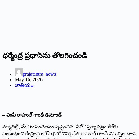
ధర్మేంద్ర ప్రధాన్‌ను తొలగించండి
prajatantra_news
May 16, 2026
జాతీయం
– ఎంపీ రాహుల్ గాంధీ డిమాండ్
న్యూదిల్లీ, మే 16: సంచలనం సృష్టించిన ‘నీట్ ’ ప్రశ్నాపత్రం లీక్‌కు
సంబంధించి కేంద్రంపై లోక్‌సభలో విపక్ష నేత రాహుల్ గాంధీ విమర్శల దాడి