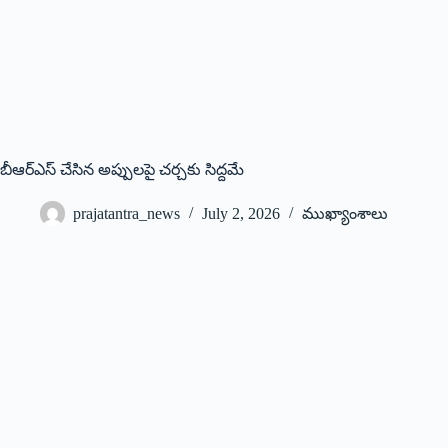
బీఆర్‌ఎస్‌ ‌చేసిన అప్పులపై చర్చకు సిద్దమే
prajatantra_news
July 2, 2026
ముఖ్యాంశాలు