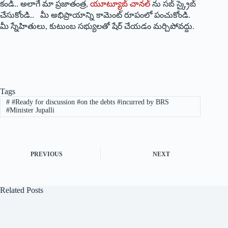
కండి.. అలాగే మా ప్రజాతంత్ర,
యూట్యూబ్ చానల్
ను సబ్ స్క్రైబ్
చేసుకోండి.. మీ అభిప్రాయాన్ని కామెంట్ రూపంలో పంచుకోండి.
మీ స్నేహితులు, కుటుంబ సభ్యులతో షేర్ చేయడం మర్చిపోవద్దు.
Tags
#
#Ready for discussion #on the debts #incurred by BRS
#Minister Jupalli
PREVIOUS
NEXT
Related Posts