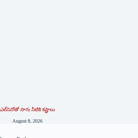
ఎల్‌నినోతో సాగు నీటికి కష్టాలు
August 8, 2026