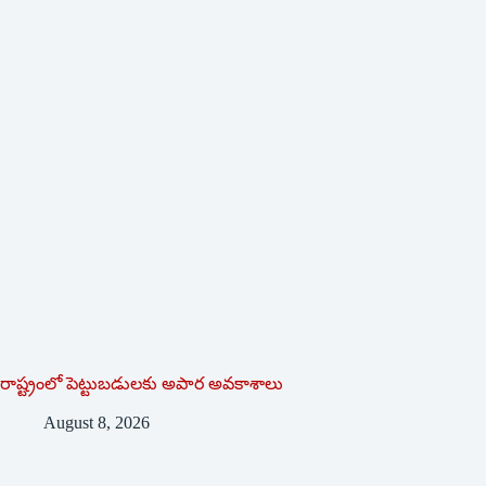
రాష్ట్రంలో పెట్టుబడులకు అపార అవకాశాలు
August 8, 2026