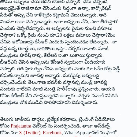
తాము అప్పులు చేయలేదని కేసీఆర్‌ ‌చెప్పాలి. నేను చెప్పింది
అబద్ధమైతే రాజీనామా చేసేందుకు సిద్ధంగా ఉన్నా. కార్పొరేషన్‌
‌పేరుతో అప్పు చేసి కాళేశ్వరం కట్టామని చెబుతున్నారు. అది
నిజమా కాదా చెప్పాలన్నారు. ఇలా అప్పులు చేసి, ఎలా తీరుస్తారో
ఎందుకు చెప్పలేదన్నారు. ఆ అప్పులను రైతుల నుంచి వసూలు
చేస్తారా? ఒక్కో రైతు నుంచి రూ.20 లక్షలు వసూలు చేస్తారా?మేం
చేసిన ఆరోపణలపై కేసీఆర్‌ ఎం‌దుకు స్పందించడం లేదన్నారు. నా
వద్ద ఉన్న రికార్డులు, కాగితాలు ఇస్తా.. చర్చకు రావాలి. మాజీ
మంత్రులు హరీష్‌ ‌రావు, కేటీఆర్‌ ఇం‌కా బుకాయిస్తున్నారు.
బీఆర్‌ఎస్‌ ‌చేసిన అప్పులను కేసీఆర్‌ ‌స్వయంగా మీడియాకు
చెప్పాలి. గత ప్రభుత్వం చేసిన అప్పులకు నెలకు రూ.6వేల కోట్ల వడ్డీ
కడుతున్నామని జూపల్లి అన్నారు. మరోవైపు అప్పులపై
చర్చించేందుకు తెలంగాణ భవన్‌కు వస్తానన్న మంత్రి జూపల్లి
ఎందుకు రాలేదని మాజీ మంత్రి హరీశ్‌రావు ప్రశ్నించారు. ఆయన
కోసం కేటీఆర్‌ ‌వేచి చూస్తున్నారని అన్నారు. చర్చకు సవాల్‌ ‌విసిరిన
మంత్రులు తోక ముడిచి పారిపోయారని విమర్శించారు.
తెలుగు జాతీయ వార్తలు, ప్రత్యేక కథనాలు, ట్రెండింగ్ వీడియోలు
కోసం
Prajatantra
వెబ్‌సైట్ ను సందర్శించండి. తాజా అప్‌డేట్స్
కోసం మా
X (Twitter)
,
Facebook
, WhatsApp ఛానల్ ను ఫాలో