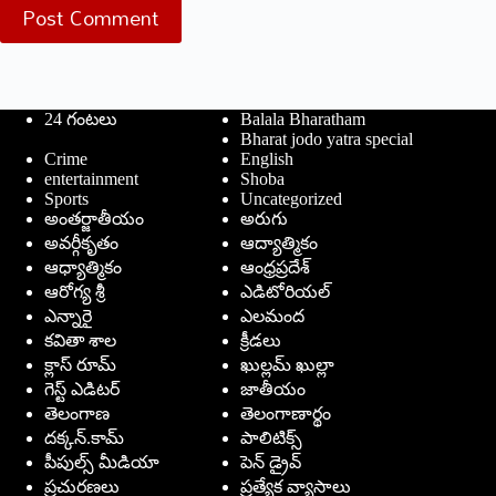
Post Comment
24 గంటలు
Balala Bharatham
Bharat jodo yatra special
Crime
English
entertainment
Shoba
Sports
Uncategorized
అంతర్జాతీయం
అరుగు
అవర్గీకృతం
ఆద్యాత్మికం
ఆధ్యాత్మికం
ఆంధ్రప్రదేశ్
ఆరోగ్య శ్రీ
ఎడిటోరియల్
ఎన్నారై
ఎలమంద
కవితా శాల
క్రీడలు
క్లాస్ రూమ్
ఖుల్లమ్ ఖుల్లా
గెస్ట్ ఎడిటర్
జాతీయం
తెలంగాణ
తెలంగాణార్థం
దక్కన్.కామ్
పాలిటిక్స్
పీపుల్స్ ‌మీడియా
పెన్ డ్రైవ్
ప్రచురణలు
ప్రత్యేక వ్యాసాలు