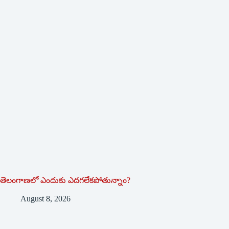
తెలంగాణలో ఎందుకు ఎదగలేకపోతున్నాం?
August 8, 2026