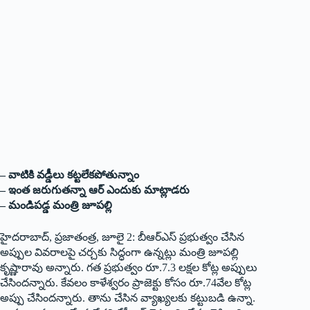
– వాటికి వడ్డీలు కట్టలేకపోతున్నాం
– ఇంత జరుగుతన్నా ఆర్‌ ఎం‌దుకు మాట్లాడరు
– మండిపడ్డ మంత్రి జూపల్లి
హైదరాబాద్‌,‌ ప్రజాతంత్ర, జూలై 2:
బీఆర్‌ఎస్‌ ‌ప్రభుత్వం చేసిన
అప్పుల వివరాలపై చర్చకు సిద్ధంగా ఉన్నట్లు మంత్రి జూపల్లి
కృష్ణారావు అన్నారు. గత ప్రభుత్వం రూ.7.3 లక్షల కోట్ల అప్పులు
చేసిందన్నారు. కేవలం కాళేశ్వరం ప్రాజెక్టు కోసం రూ.74వేల కోట్ల
అప్పు చేసిందన్నారు. తాను చేసిన వ్యాఖ్యలకు కట్టుబడి ఉన్నా.