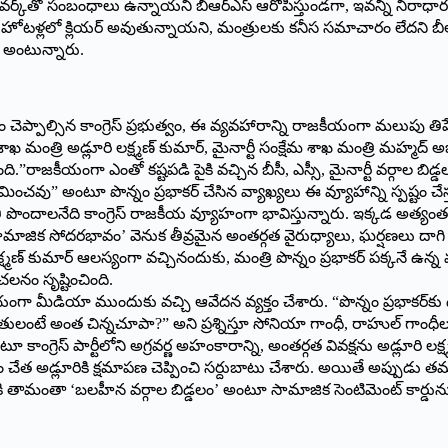
రగ్స్ నెట్‌వర్క్‌తో సంబంధాలు ఉన్నాయని బీఆర్ఎస్ ఆరోపిస్తుండగా, ఇవన్నీ ని
స్టార్ హోటళ్లలో క్లియర్ అవుతున్నాయని, మంత్రులకు కనీస సమాచారం లేదని 
ు అంటున్నారు.
ెప్పాల్సిన కాంగ్రెస్ ప్రభుత్వం, ఈ వ్యవహారాన్ని రాజకీయంగా మలుపు తిప్
ేమ శాఖ మంత్రి అడ్లూరి లక్ష్మణ్ కుమార్, మైనార్టీ సంక్షేమ శాఖ మంత్రి మహ్మ
ంది.”రాజకీయంగా ఎంతో కష్టపడి పైకి వచ్చిన బీసీ, ఎస్సీ, మైనార్టీ వర్గా
ించవు” అంటూ పొన్నం ప్రభాకర్ చేసిన వ్యాఖ్యలు ఈ వ్యూహాన్ని స్పష్టం చేస్త
దాలనేది కాంగ్రెస్ రాజకీయ వ్యూహంగా భావిస్తున్నారు. ఇక్కడ అత్యంత ఆ
్మడి ‘సామాజిక సోదరభావం’ వెనుక తీవ్రమైన అంతర్గత వైరుధ్యాలు, ఘర్షణలు దాగి 
ణ్ కుమార్ ఆలస్యంగా వచ్చినందుకు, మంత్రి పొన్నం ప్రభాకర్ పక్కనే ఉన్
లనం సృష్టించింది.
్వయంగా మీడియా ముందుకు వచ్చి ఆవేదన వ్యక్తం చేశారు. “పొన్నం ప్రభాకర్‌
తులంటే అంత చిన్నచూపా?” అని ప్రశ్నిస్తూ సోనియా గాంధీ, రాహుల్ గాంధీల
ాంగ్రెస్ పార్టీలోని అగ్రవర్ణ అహంకారాన్ని, అంతర్గత వివక్షను అడ్లూరి లక్
ం చేత అడ్లూరికి క్షమాపణ చెప్పించి సర్దుబాటు చేశారు. అయితే అప్పుడు 
రికి తామంతా ‘బలహీన వర్గాల బిడ్డలం’ అంటూ సామాజిక సెంటిమెంట్ కార్డు