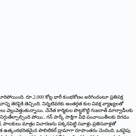
రిపోయింది. రూ.2,000 కోట్ల భారీ కుంభకోణం జరిగిందంటూ ప్రతిపక్ష
్ని తెరపైకి తెచ్చింది. నిన్నటివరకు అంతర్గత కుల వివక్ష వ్యాఖ్యలతో
ెల్లువెత్తుతున్నాయి. చేనేత కార్మికుల పొట్టకొట్టి గుజరాత్ మార్వాడీలకు
 నిగ్గుతేల్చాల్సింది పోయి.. గన్ పార్క్ సాక్షిగా వీధి పంచాయితీలకు దిగడం
లకులు మాత్రం విచారణను పక్కనపెట్టి సవాళ్లు-ప్రతిసవాళ్లతో
్యంత ఉత్కంఠభరితమైన పొలిటికల్ డ్రామాగా రూపాంతరం చెందింది. ఒకవైపు