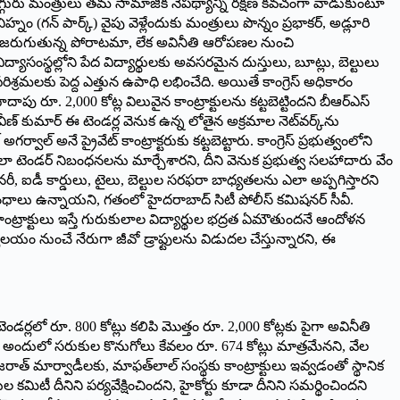
న ముగ్గురు మంత్రులు తమ సామాజిక నేపథ్యాన్ని రక్షణ కవచంగా వాడుకుంటూ
 (గన్ పార్క్) వైపు వెళ్లేందుకు మంత్రులు పొన్నం ప్రభాకర్, అడ్లూరి
ోసం జరుగుతున్న పోరాటమా, లేక అవినీతి ఆరోపణల నుంచి
ంస్థల్లోని పేద విద్యార్థులకు అవసరమైన దుస్తులు, బూట్లు, బెల్టులు
ర పరిశ్రమలకు పెద్ద ఎత్తున ఉపాధి లభించేది. అయితే కాంగ్రెస్ అధికారం
ాపు రూ. 2,000 కోట్ల విలువైన కాంట్రాక్టులను కట్టబెట్టిందని బీఆర్ఎస్
ీణ్ కుమార్ ఈ టెండర్ల వెనుక ఉన్న లోతైన అక్రమాల నెట్‌వర్క్‌ను
్ అనే ప్రైవేట్ కాంట్రాక్టరుకు కట్టబెట్టారు. కాంగ్రెస్ ప్రభుత్వంలోని
క్కేలా టెండర్ నిబంధనలను మార్చేశారని, దీని వెనుక ప్రభుత్వ సలహాదారు వేం
ీ, ఐడీ కార్డులు, టైలు, బెల్టుల సరఫరా బాధ్యతలను ఎలా అప్పగిస్తారని
‌తో సంబంధాలు ఉన్నాయని, గతంలో హైదరాబాద్ సిటీ పోలీస్ కమిషనర్ సీవీ.
ాంట్రాక్టులు ఇస్తే గురుకులాల విద్యార్థుల భద్రత ఏమౌతుందనే ఆందోళన
యం నుంచే నేరుగా జీవో డ్రాఫ్టులను విడుదల చేస్తున్నారని, ఈ
ండర్లలో రూ. 800 కోట్లు కలిపి మొత్తం రూ. 2,000 కోట్లకు పైగా అవినీతి
గా, అందులో సరుకుల కొనుగోలు కేవలం రూ. 674 కోట్లు మాత్రమేనని, వేల
ుజరాత్ మార్వాడీలకు, మాఫత్‌లాల్ సంస్థకు కాంట్రాక్టులు ఇవ్వడంతో స్థానిక
మిటీ దీనిని పర్యవేక్షించిందని, హైకోర్టు కూడా దీనిని సమర్థించిందని