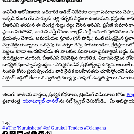
అమరుల స్తూపం సాక్షిగా పొలిటికల్ థియేటర్
అవినీతి ఆరోపణలకు అధికారిక ఆడిట్ నివేదికల ద్వారా సమాధానం చెప్పాల
అక్కడి నుంచి గన్ పార్కుకు వెళ్లి చర్చకు సిద్ధంగా ఉంటామని, ప్రస్తుతం 
బీఆర్ఎస్ తరఫున ఈ టెండర్ల గుట్టు రట్టు చేసిన ఆర్ఎస్. ప్రవీణ్ కుమార్ కా
స్థాయి సరిపోదని, ఆయన వస్తే కేవలం కాంగ్రెస్ పార్టీ అధికార ప్రతినిధుల
ప్రయత్నం చేశారు. అమరవీరుల స్తూపం (గన్ పార్క్) వంటి పవిత్రమైన స్థ
వెల్లువెత్తుతున్నాయి. ఒకవైపు ఈ చర్చల రచ్చ సాగుతుండగా, క్షేత్రస్థాయిల
పెట్టెలు కూడా అందకపోవడం ఈ పాలకుల పరిపాలనా వైఫల్యానికి అద్దం పడు
కురుక్షేత్రంగా మారింది. బీఆర్ఎస్ లేవనెత్తిన సాంకేతిక, విధానపరమైన లోప
బాధ్యత ప్రజాస్వామ్యబద్ధంగా ఎన్నుకోబడిన ప్రభుత్వంపై ఉన్నది. అయితే
సింపతి కోసం ప్రయత్నించడం వారి నైతిక బలహీనతను చూపిస్తోందనే విమర్శల
సిట్టింగ్ జడ్జితో లేదా ఒక స్వతంత్ర దర్యాప్తు సంస్థతో ఉన్నత స్థాయి విచా
తెలుగు జాతీయ వార్తలు, ప్రత్యేక కథనాలు, ట్రెండింగ్ వీడియోలు కోసం
Praj
ప్రజాతంత్ర,
యూట్యూబ్ చానల్
ను సబ్ స్క్రైబ్ చేసుకోండి.. మీ అభిప్ర
Tags
#
#The 'Kurukshetra' #of Gurukul Tenders #Telangana