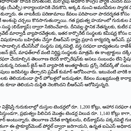
 ఆధారాలతో దాడికి దిగుతుంటే, మరోవైపు అధికార కాంగ్రెస్ పార్టీకి చెంది
(సీఎల్పీ) కార్యాలయానికి చేరుకొని, అక్కడి నుంచి అమరవీరుల స్మారక చిహ్నం
ద్ధం చేసుకున్నారు. ఈ నాటకీయ పరిణామాలు కేవలం పరిపాలనా పారదర్శకత క
 అంశంపై చర్చలు కొనసాగుతున్నాయి. గత ప్రభుత్వ హయాంలో గురుకుల విద్యాస
ంస్థ (లిడ్‌క్యాప్) ద్వారా సేకరించేవారు. దీనివల్ల స్థానిక నేతన్నలకు, కుటీ
వేట్ మార్వాడీ వ్యాపారవేత్తలకు, ఇతర కార్పొరేట్ సంస్థలకు కమీషన్ల కోసం దాద
యాలను బహిర్గతం చేస్తూ బీఆర్ఎస్ రాష్ట్ర ప్రధాన కార్యదర్శి ఆర్ఎస్. ప్రవ
న టీఎస్‌సీవో సంస్థను పక్కనపెట్టి, వస్త్ర సరఫరా బాధ్యతలను రాజేశ్ అగర్వాల
జన్ జైన్, మాఫత్‌లాల్ వంటి నిర్దిష్ట సంస్థలకు మాత్రమే ఈ కాంట్రాక్టులు ద
ఫరా చేయాల్సిన తెలంగాణ లెదర్ కార్పొరేషన్‌కు అసలు సంబంధం లేని స్టేషనర
ు దక్కించుకున్న నిరంజన్ జైన్ అనే వ్యాపారికి అంతర్జాతీయ డ్రగ్స్ నెట్‌వర్క్
ులు జరిపినట్టు తేల్చారని ప్రవీణ్ కుమార్ ఆరోపించారు. ఇటువంటి వారికి క
లకు తెలియకుండా స్టార్ హోటళ్లలో జరుపుతూ, కేవలం ముఖ్యమంత్రి కార్యాల
ు కూడా తెలియని దుస్థితి నెలకొందని బీఆర్ఎస్ ఆరోపిస్తున్నది.
్లేషిస్తే గురుకులాల్లో దుస్తుల టెండర్లలో రూ. 1,200 కోట్లు, ఆహార సరఫరా టె
స్తుండగా, ప్రభుత్వం పిలిచిన మొత్తం టెండర్ల విలువ రూ. 1,140 కోట్లు కా
ార్ అంటున్నారు. తెలంగాణ చేనేత కార్మికులను, లిడ్‌క్యాప్‌ను పక్కనపెట్టి గ
ంగా ఈ-ప్రొక్యూర్‌మెంట్ పోర్టల్ ద్వారా జరిగాయని, ఉన్నత ఐఏఎస్ అధికారుల క