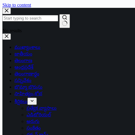
Skip to content
No results
ముఖ్యాంశాలు
జాతీయం
తెలంగాణ
ఆంధ్రప్రదేశ్
తెలంగాణార్థం
సన్నివేశం
బొమ్మా బొరుసు
సాహిత్యం-శోభ
శీర్షికలు
ప్రత్యేక వ్యాసాలు
ఎడిటోరియల్
అరుగు
సంకేతం
దక్కన్.కామ్