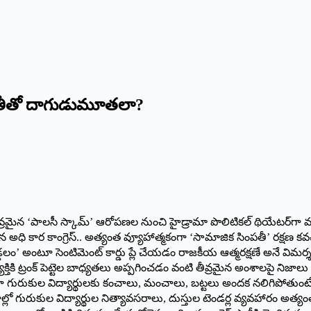
తీతో దాగుడుమూతలా?
వ్రమైన ‘పాలసీ స్కామ్’ ఆరోపణల నుంచి హైడ్రామా పొలిటికల్ థియేటర్‌గా మా
అధి కార కాంగ్రెస్.. అత్యంత వ్యూహాత్మకంగా ‘సామాజిక సింపతీ’ రక్షణ కవచాన
ం’ అంటూ సెంటిమెంట్ కార్డు ప్లే చేయడం రాజకీయ ఆత్మరక్షణే అనే విమర్శలు వ
వ్యక్తికి ట్రంక్ పెట్టెల బాధ్యతలు అప్పగించడం వంటి తీవ్రమైన అంశాలపై నిజాలు
రుకుల విద్యార్థులకు కంచాలు, మంచాలు, బట్టలు అందక నలిగిపోతుంటే, పా
ల్లో గురుకుల విద్యార్థుల నిత్యావసరాలు, దుస్తుల టెండర్ల వ్యవహారం అత