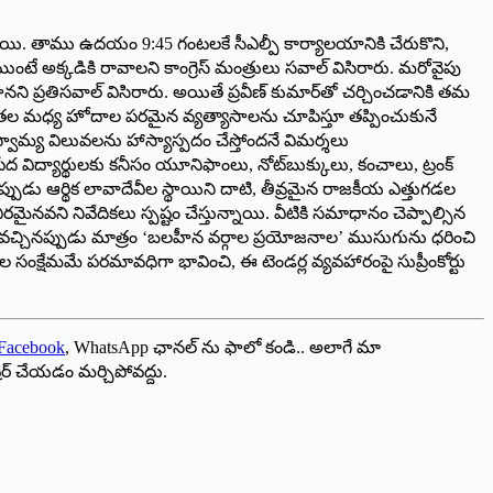
పాయి. తాము ఉదయం 9:45 గంటలకే సీఎల్పీ కార్యాలయానికి చేరుకొని,
ముంటే అక్కడికి రావాలని కాంగ్రెస్ మంత్రులు సవాల్ విసిరారు. మరోవైపు
్తానని ప్రతిసవాల్ విసిరారు. అయితే ప్రవీణ్ కుమార్‌తో చర్చించడానికి తమ
ిపక్ష నేతల మధ్య హోదాల పరమైన వ్యత్యాసాలను చూపిస్తూ తప్పించుకునే
్వామ్య విలువలను హాస్యాస్పదం చేస్తోందనే విమర్శలు
పేద విద్యార్థులకు కనీసం యూనిఫాంలు, నోట్‌బుక్కులు, కంచాలు, ట్రంక్
పుడు ఆర్థిక లావాదేవీల స్థాయిని దాటి, తీవ్రమైన రాజకీయ ఎత్తుగడల
రమైనవని నివేదికలు స్పష్టం చేస్తున్నాయి. వీటికి సమాధానం చెప్పాల్సిన
ణలు వచ్చినప్పుడు మాత్రం ‘బలహీన వర్గాల ప్రయోజనాల’ ముసుగును ధరించి
 సంక్షేమమే పరమావధిగా భావించి, ఈ టెండర్ల వ్యవహారంపై సుప్రీంకోర్టు
Facebook
, WhatsApp ఛానల్ ను ఫాలో కండి.. అలాగే మా
ేర్ చేయడం మర్చిపోవద్దు.