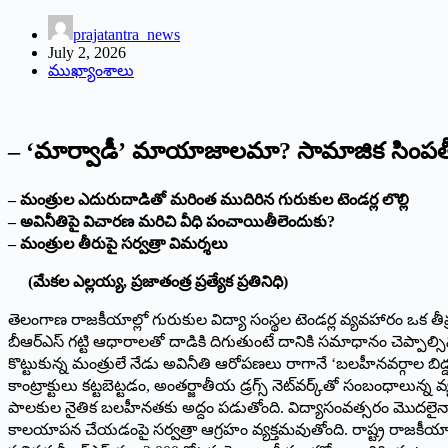
prajatantra_news
July 2, 2026
ముఖ్యాంశాలు
– ‘మార్వాడీ’ మాయాజాలమా? సామాజిక సింప
– మంత్రుల ఎదురుదాడితో మరింత ముదిరిన గురుకుల టెండర్ల లొల్లి
– అవినీతిపై విచారణ మరిచి వీధి పంచాయితీలెందుకు?
– మంత్రుల తీరుపై సర్వత్రా విమర్శలు
(మేకల ఎల్లయ్య, ప్రజాతంత్ర ప్రత్యేక ప్రతినిధి)
తెలంగాణ రాజకీయాల్లో గురుకుల విద్యా సంస్థల టెండర్ల వ్యవహారం ఒక తీ
బీఆర్ఎస్ గట్టి ఆధారాలతో దాడికి దిగుతుంటే దానికి సమాధానం చెప్పాల్సిన 
కొట్టుకున్న మంత్రులే నేడు అవినీతి ఆరోపణలు రాగానే ‘బలహీనవర్గాల బిడ్డల
కాంట్రాక్టులు కట్టబెట్టడం, అంతర్జాతీయ డ్రగ్స్ నెట్‌వర్క్‌తో సంబంధాలున్న 
పాలకుల నైతిక బలహీనతకు అద్దం పడుతోంది. విద్యాసంవత్సరం మొదలైనా గు
కాలయాపన చేయడంపై సర్వత్రా ఆగ్రహం వ్యక్తమవుతోంది. రాష్ట్ర‌ రాజకీయా