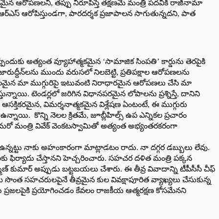
రాధారమైన ఆరోపణలని, తప్పు నిరూపిస్తే తక్షణమే మంత్రి పదవికి రాజీనామా
బీఆర్ఎస్ ఆరోపిస్తుండగా, పారదర్శక ప్రజాపాలన సాగుతున్నదని, పాత
పేందుకు అత్యంత వ్యూహాత్మకమైన ‘సామాజిక సింపతి’ కార్డును తెరపైకి
ద్ అజారుద్దీన్‌లను ముందు వరుసలో నిలబెట్టి, ప్రతిపక్షాల ఆరోపణలను
ల బిడ్డలమైన మా ముగ్గురిపై ఇటువంటి నిరాధారమైన ఆరోపణలు చేసి మా
ున్నాయి. టెండర్లలో జరిగిన విధానపరమైన లోపాలను ప్రశ్నిస్తే, దానిని
సక్తికరమైన, విమర్శనాత్మకమైన విశ్లేషణ ఏంటంటే, ఈ ముగ్గురు
ఉన్నాయి. కొన్ని నెలల క్రితమే, జూబ్లీహిల్స్ ఉప ఎన్నికల ప్రచారం
న మరో మంత్రి వివేక్ వెంకటస్వామితో అత్యంత అభ్యంతరకరంగా
కు ఉన్నట్టు నాకు అహంకారంగా మాట్లాడటం రాదు. నా దగ్గర డబ్బులు లేవు.
కు ఫిర్యాదు చేస్తానని హెచ్చరించారు. సహచర దళిత మంత్రి పక్కన
ష్మణ్ కుమార్ అప్పుడు బట్టబయలు చేశారు. ఈ తీవ్ర వివాదాన్ని టీపీసీసీ చీఫ్
తమ సొంత సహచరులపైనే తీవ్రమైన కుల వివక్షాపూరిత వ్యాఖ్యలు చేసుకున్న
ను ప్రజలపైకి ప్రయోగించడం కేవలం రాజకీయ ఆత్మరక్షణ కోసమేనని