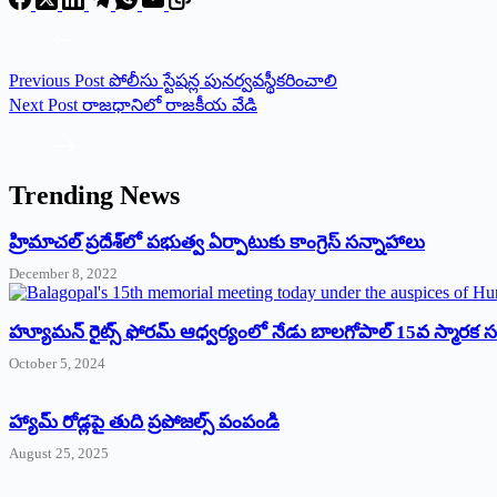
Previous
Post
పోలీసు స్టేషన్ల పునర్వవస్థీకరించాలి
Next
Post
రాజధానిలో రాజకీయ వేడి
Trending News
‌హ్రిమాచల్‌ ‌ప్రదేశ్‌లో పభుత్వ ఏర్పాటుకు కాంగ్రెస్‌ ‌సన్నాహాలు
December 8, 2022
హ్యూమన్‌ రైట్స్‌ ఫోరమ్‌ ఆధ్వర్యంలో నేడు బాలగోపాల్‌ 15వ స్మారక
October 5, 2024
హ్యామ్‌ రోడ్లపై తుది ప్రపోజల్స్‌ పంపండి
August 25, 2025