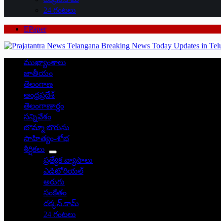
24 గంటలు
EPaper
ముఖ్యాంశాలు
జాతీయం
తెలంగాణ
ఆంధ్రప్రదేశ్
తెలంగాణార్థం
సన్నివేశం
బొమ్మా బొరుసు
సాహిత్యం-శోభ
శీర్షికలు
ప్రత్యేక వ్యాసాలు
ఎడిటోరియల్
అరుగు
సంకేతం
దక్కన్.కామ్
24 గంటలు