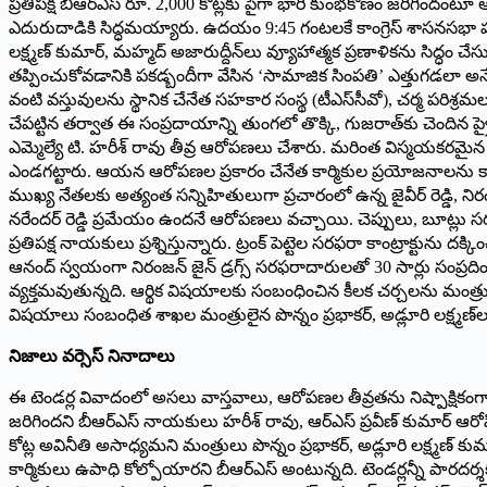
ప్రతిపక్ష బీఆర్ఎస్ రూ. 2,000 కోట్లకు పైగా భారీ కుంభకోణం జరిగిందంటూ
ఎదురుదాడికి సిద్ధమయ్యారు. ఉదయం 9:45 గంటలకే కాంగ్రెస్ శాసనసభా పక్షం 
లక్ష్మణ్ కుమార్, మహ్మద్ అజారుద్దీన్‌లు వ్యూహాత్మక ప్రణాళికను సి
తప్పించుకోవడానికి పకడ్బందీగా వేసిన ‘సామాజిక సింపతి’ ఎత్తుగడలా అనే
వంటి వస్తువులను స్థానిక చేనేత సహకార సంస్థ (టీఎస్‌సీవో), చర్మ పరిశ్రమల స
చేపట్టిన తర్వాత ఈ సంప్రదాయాన్ని తుంగలో తొక్కి, గుజరాత్‌కు చెందిన ప్రై
ఎమ్మెల్యే టి. హరీశ్ రావు తీవ్ర ఆరోపణలు చేశారు. మరింత విస్మయకరమైన విష
ఎండగట్టారు. ఆయన ఆరోపణల ప్రకారం చేనేత కార్మికుల ప్రయోజనాలను కాపాడాల్సి
ముఖ్య నేతలకు అత్యంత సన్నిహితులుగా ప్రచారంలో ఉన్న జైవీర్ రెడ్డి, నిరం
నరేందర్ రెడ్డి ప్రమేయం ఉందనే ఆరోపణలు వచ్చాయి. చెప్పులు, బూట్లు సర
ప్రతిపక్ష నాయకులు ప్రశ్నిస్తున్నారు. ట్రంక్ పెట్టెల సరఫరా కాంట్రాక్టున
ఆనంద్ స్వయంగా నిరంజన్ జైన్ డ్రగ్స్ సరఫరాదారులతో 30 సార్లు సంప్రదింప
వ్యక్తమవుతున్నది. ఆర్థిక విషయాలకు సంబంధించిన కీలక చర్చలను మంత్రు
విషయాలు సంబంధిత శాఖల మంత్రులైన పొన్నం ప్రభాకర్, అడ్లూరి లక్ష్మణ్‌లక
నిజాలు వర్సెస్ నినాదాలు
ఈ టెండర్ల వివాదంలో అసలు వాస్తవాలు, ఆరోపణల తీవ్రతను నిష్పాక్షికంగా విశ
జరిగిందని బీఆర్ఎస్ నాయకులు హరీశ్ రావు, ఆర్ఎస్ ప్రవీణ్ కుమార్ ఆరోపి
కోట్ల అవినీతి అసాధ్యమని మంత్రులు పొన్నం ప్రభాకర్, అడ్లూరి లక్ష్మణ్ కుమ
కార్మికులు ఉపాధి కోల్పోయారని బీఆర్ఎస్ అంటున్నది. టెండర్లన్నీ పారదర్శక