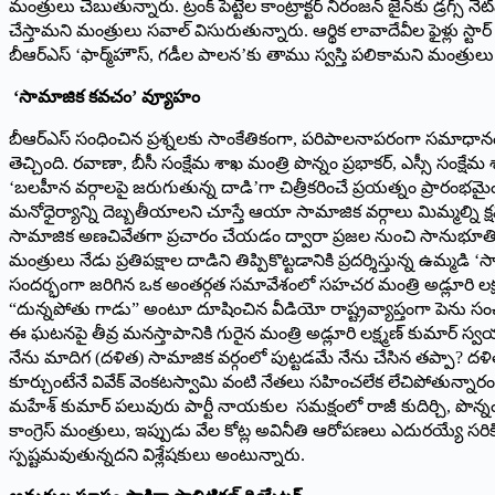
మంత్రులు చెబుతున్నారు. ట్రంక్ పెట్టెల కాంట్రాక్టర్ నిరంజన్ జైన్‌కు డ్
చేస్తామని మంత్రులు సవాల్ విసురుతున్నారు. ఆర్థిక లావాదేవీల ఫైళ్లు 
బీఆర్ఎస్ ‘ఫార్మ్‌హౌస్, గడీల పాలన’కు తాము స్వస్తి పలికామని మంత్రుల
‘సామాజిక కవచం’ వ్యూహం
బీఆర్ఎస్ సంధించిన ప్రశ్నలకు సాంకేతికంగా, పరిపాలనాపరంగా సమాధానం చ
తెచ్చింది. రవాణా, బీసీ సంక్షేమ శాఖ మంత్రి పొన్నం ప్రభాకర్, ఎస్సీ సంక్ష
‘బలహీన వర్గాలపై జరుగుతున్న దాడి’గా చిత్రీకరించే ప్రయత్నం ప్రారంభమై
మనోధైర్యాన్ని దెబ్బతీయాలని చూస్తే ఆయా సామాజిక వర్గాలు మిమ్మల్ని క్షమ
సామాజిక అణచివేతగా ప్రచారం చేయడం ద్వారా ప్రజల నుంచి సానుభూతి పొం
మంత్రులు నేడు ప్రతిపక్షాల దాడిని తిప్పికొట్టడానికి ప్రదర్శిస్తున్న ఉమ
సందర్భంగా జరిగిన ఒక అంతర్గత సమావేశంలో సహచర మంత్రి అడ్లూరి లక్ష్మ
“దున్నపోతు గాడు” అంటూ దూషించిన వీడియో రాష్ట్రవ్యాప్తంగా పెను సంచ
ఈ ఘటనపై తీవ్ర మనస్తాపానికి గురైన మంత్రి అడ్లూరి లక్ష్మణ్ కుమార్ స
నేను మాదిగ (దళిత) సామాజిక వర్గంలో పుట్టడమే నేను చేసిన తప్పా? దళి
కూర్చుంటేనే వివేక్ వెంకటస్వామి వంటి నేతలు సహించలేక లేచిపోతున్నారంటూ క
మహేశ్ కుమార్ పలువురు పార్టీ నాయకుల సమక్షంలో రాజీ కుదిర్చి, పొన్న
కాంగ్రెస్ మంత్రులు, ఇప్పుడు వేల కోట్ల అవినీతి ఆరోపణలు ఎదురయ్యే స
స్పష్టమవుతున్నదని విశ్లేషకులు అంటున్నారు.