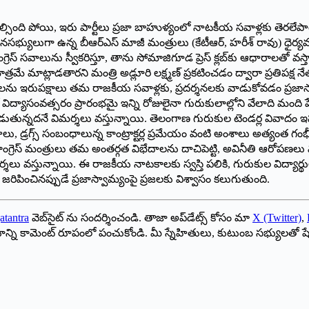
్సింది పోయి, ఇరు పార్టీలు ప్రజా బాహుళ్యంలో నాటకీయ సవాళ్లకు తెరలే
శాసనసభ్యులుగా ఉన్న బీఆర్ఎస్ మాజీ మంత్రులు (కేటీఆర్, హరీశ్ రావు) ధైర్య
ంగ్రెస్ సవాలును స్వీకరిస్తూ, తాను సోమాజిగూడ ప్రెస్ క్లబ్‌కు ఆధారాలతో వస
ు మాత్రమే మాట్లాడతారని మంత్రి అడ్లూరి లక్ష్మణ్ ప్రకటించడం ద్వారా ప్రత
లాలను ఇరుపక్షాలు తమ రాజకీయ సవాళ్లకు, ప్రదర్శనలకు వాడుకోవడం ప్రజాస
ో విద్యాసంవత్సరం ప్రారంభమై ఇన్ని రోజులైనా గురుకులాల్లోని వేలాది మంది 
తున్నదనే విమర్శలు వస్తున్నాయి. తెలంగాణ గురుకుల టెండర్ల వివాదం ఇప్
ాలు, డ్రగ్స్ సంబంధాలున్న కాంట్రాక్టర్ల ప్రమేయం వంటి అంశాలు అత్యంత గంభీ
 కాంగ్రెస్ మంత్రులు తమ అంతర్గత విభేదాలను దాచిపెట్టి, అవినీతి ఆరోప
ు వస్తున్నాయి. ఈ రాజకీయ నాటకాలకు స్వస్తి పలికి, గురుకుల విద్యార్థుల
రణ జరిపించినప్పుడే ప్రజాస్వామ్యంపై ప్రజలకు విశ్వాసం కలుగుతుంది.
atantra
వెబ్‌సైట్ ను సందర్శించండి. తాజా అప్‌డేట్స్ కోసం మా
X (Twitter)
,
ాయాన్ని కామెంట్ రూపంలో పంచుకోండి. మీ స్నేహితులు, కుటుంబ సభ్యులతో ష