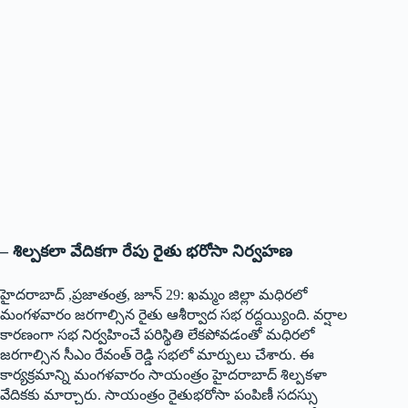
– శిల్పకలా వేదికగా రేపు రైతు భరోసా నిర్వహణ
హైదరాబాద్‌ ,‌ప్రజాతంత్ర, జూన్‌ 29: ‌ఖమ్మం జిల్లా మధిరలో
మంగళవారం జరగాల్సిన రైతు ఆశీర్వాద సభ రద్దయ్యింది. వర్షాల
కారణంగా సభ నిర్వహించే పరిస్థితి లేకపోవడంతో మధిరలో
జరగాల్సిన సీఎం రేవంత్‌ ‌రెడ్డి సభలో మార్పులు చేశారు. ఈ
కార్యక్రమాన్ని మంగళవారం సాయంత్రం హైదరాబాద్‌ ‌శిల్పకళా
వేదికకు మార్చారు. సాయంత్రం రైతుభరోసా పంపిణీ సదస్సు