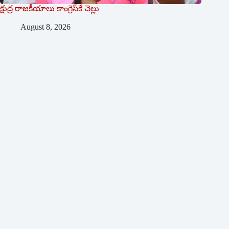
క్షుద్ర రాజకీయాలు కాంగ్రెస్‌కే చెల్లు
August 8, 2026