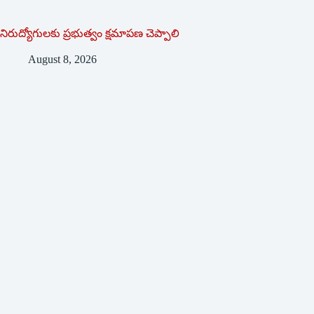
నిరుద్యోగులకు ప్రభుత్వం క్షమాపణ చెప్పాలి
August 8, 2026