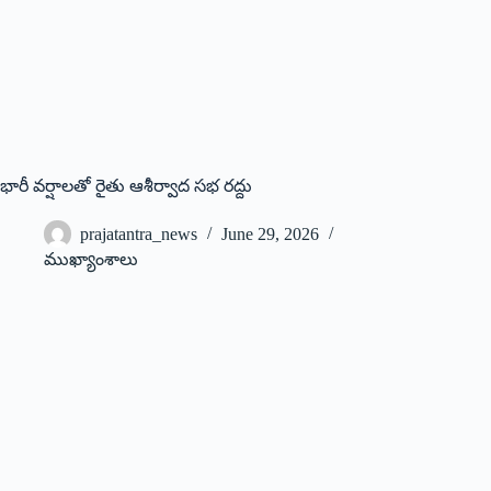
భారీ వర్షాలతో రైతు ఆశీర్వాద సభ రద్దు
prajatantra_news
June 29, 2026
ముఖ్యాంశాలు