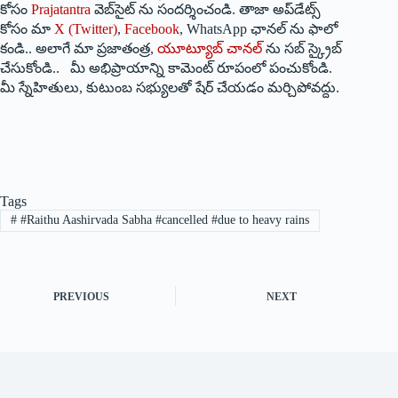
కోసం
Prajatantra
వెబ్‌సైట్ ను సందర్శించండి. తాజా అప్‌డేట్స్
కోసం మా
X (Twitter)
,
Facebook
, WhatsApp ఛానల్ ను ఫాలో
కండి.. అలాగే మా ప్రజాతంత్ర,
యూట్యూబ్ చానల్
ను సబ్ స్క్రైబ్
చేసుకోండి.. మీ అభిప్రాయాన్ని కామెంట్ రూపంలో పంచుకోండి.
మీ స్నేహితులు, కుటుంబ సభ్యులతో షేర్ చేయడం మర్చిపోవద్దు.
Tags
#
#Raithu Aashirvada Sabha #cancelled #due to heavy rains
PREVIOUS
NEXT