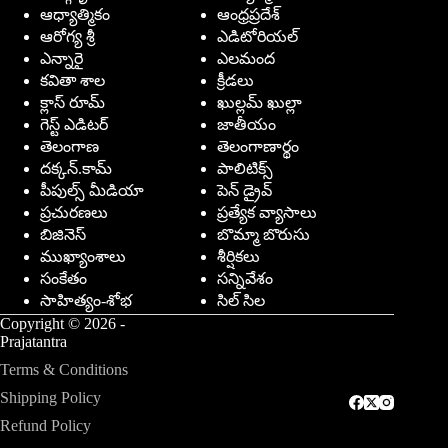
ఆధ్యాత్మికం
ఆంధ్రప్రదేశ్
ఆరోగ్య శ్రీ
ఎడిటోరియల్
ఎన్నారై
ఎలమంద
కవితా శాల
క్రీడలు
క్లాస్ రూమ్
ఖుల్లమ్ ఖుల్లా
గెస్ట్ ఎడిటర్
జాతీయం
తెలంగాణ
తెలంగాణార్థం
దక్కన్.కామ్
పాలిటిక్స్
పీపుల్స్ ‌మీడియా
పెన్ డ్రైవ్
ప్రచురణలు
ప్రత్యేక వ్యాసాలు
బిజినెస్
బొమ్మా బొరుసు
ముఖ్యాంశాలు
శీర్షికలు
సంకేతం
సన్నివేశం
సాహిత్యం-శోభ
సిల్ సిల
Copyright © 2026 -
Prajatantra
Terms & Conditions
Shipping Policy
Refund Policy