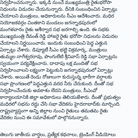
నిర్వహించనున్నారు. ఇక్కడి నుంచే ముఖ్యమంత్రి రైతుభరోసా
నిధులను విడుదల చేయనున్నారు. దీనికి సంబంధించిన ఏర్పాట్లు
చేయాలని మంత్రులు, అధికారులను సీఎం ఆదేశించారు. మధిర
నియోజకవర్గం చింతకాని మండలం జగన్నాథపురంలో
మంగళవారం రైతు ఆశీర్వాద సభ జరగాల్సి ఉంది. ఈ సభకు
ముఖ్యమంత్రి రేవంత్‌ ‌రెడ్డి హాజరై రైతు భరోసా నిధులను విడుదల
చేయాలని నిర్ణయించారు. ఇందుకు సంబంధించి పెద్ద ఎత్తున
ఏర్పాట్లు చేశారు. డిప్యూటీ సీఎం భట్టి విక్రమార్క, మంత్రులు
తుమ్మల నాగేశ్వరరావు, పొంగులేటి శ్రీనివాస్‌ ‌రెడ్డి సభా ఏర్పాట్లను
స్వయంగా పర్యవేక్షించారు. దాదాపు లక్ష మందితో సభ
నిర్వహించాలని లక్ష్యంగా పెట్టుకుని జగన్నాథపురంలో ఏర్పాట్లు
చేశారు. అయితే రెండు రోజులుగా కురుస్తున్న భారీగా వర్షాలకు
సభా ప్రాంగణంలో పెద్దఎత్తున వరద నీరు చేరుకుంది. దీంతో సభ
నిర్వహించేందుకు అవకాశం లేదని మంత్రులు, సీఎంవో
కార్యాలయానికి జిల్లా అధికారులు తెలియజేశారు. దీంతో ప్రభుత్వం
మధిరలో సభను రద్దు చేసి సభా వేదికను హైదరాబాద్‌కు మార్చింది.
రాష్ట్రవ్యాప్తంగా అన్ని జిల్లాల నుంచి రైతులు తమతమ రైతు
వేదికల నుంచి ఈ సమావేశంలో పాల్గొననున్నారు.
తెలుగు జాతీయ వార్తలు, ప్రత్యేక కథనాలు, ట్రెండింగ్ వీడియోలు