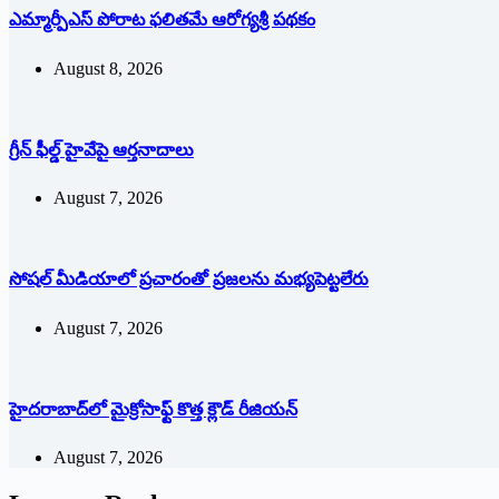
ఎమ్మార్పీఎస్ పోరాట ఫలితమే ఆరోగ్యశ్రీ పథకం
August 8, 2026
గ్రీన్ ఫీల్డ్ హైవేపై ఆర్తనాదాలు
August 7, 2026
సోషల్‌ ‌మీడియాలో ప్రచారంతో ప్రజలను మభ్యపెట్టలేరు
August 7, 2026
హైదరాబాద్‌లో మైక్రోసాఫ్ట్ ‌కొత్త క్లౌడ్‌ ‌రీజియన్‌
August 7, 2026