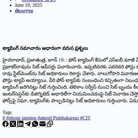
June 19, 2025
తెలంగాణ
ట్యాపింగ్‌ సమాచారం ఆధారంగా వరుస ప్రశ్నలు
హైదరాబాద్‌,‌ ప్రజాతంత్ర, జూన్‌ 19: ‌: ఫోన్‌ ట్యాపింగ్‌ కేసులో ఎస్‌ఐబీ మ
ప్రభాకర్‌రావును సిట్‌ ఆఫీసర్లు విచారించారు. ఇప్పటివరకు ఎవరెవరి ఫోన్లు ట
రావు స్టేట్‌మెంట్‌ను సిట్‌ అధికారులు రికార్డు చేశారు. నాలుగోసారి వి
ఫోన్లు ట్యాప్‌ అయ్యాయి. వీరి ఫోన్‌ ట్యాప్‌కు సంబంధించి కచ్చితంగా నిబం
ట్యాపింగ్‌ జరిగినట్లు సిట్‌ గుర్తించింది. టెలికాం సర్వీస్‌ నుంచి సిట్‌
ఇంటర్‌సెప్షన్‌కు డిజిగ్నెటెడ్‌ అథారిటీగా నియమించడంపై సిట్‌ విచారణ చే
ఫోన్స్‌పై నిఘా, ట్యాపింగ్‌కు పాల్పడినట్లు సిట్‌ అధికారులు గుర్తించార
Tags
#
#phone tapping #attend Prabhakarrao #CIT