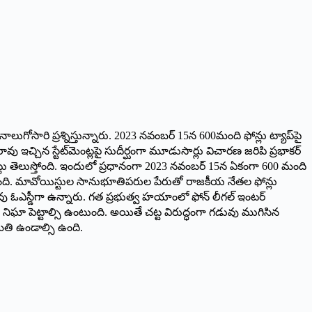
నాలుగోసారి ప్రశ్నిస్తున్నారు. 2023 నవంబర్‌ 15న 600మంది ఫోన్లు ట్యాప్‌పై
ావు ఇచ్చిన స్టేట్‌మెంట్లపై సుదీర్ఘంగా మూడుసార్లు విచారణ జరిపి ప్రభాకర్‌
్నట్లు తెలుస్తోంది. ఇందులో ప్రధానంగా 2023 నవంబర్‌ 15న ఏకంగా 600 మంది
రశ్నిస్తోంది. మావోయిస్టుల సానుభూతిపరుల పేరుతో రాజకీయ నేతల ఫోన్లు
రావు ఓఎస్డీగా ఉన్నారు. గత ప్రభుత్వ హయాంలో ఫోన్‌ లీగల్‌ ఇంటర్‌
లు నిఘా పెట్టాల్సి ఉంటుంది. అయితే చట్ట విరుద్ధంగా గడువు ముగిసిన
ుమతి ఉండాల్సి ఉంది.