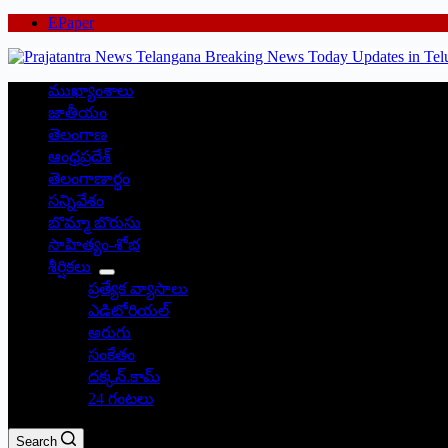
EPaper
ముఖ్యాంశాలు
జాతీయం
తెలంగాణ
ఆంధ్రప్రదేశ్
తెలంగాణార్థం
సన్నివేశం
బొమ్మా బొరుసు
సాహిత్యం-శోభ
శీర్షికలు
ప్రత్యేక వ్యాసాలు
ఎడిటోరియల్
అరుగు
సంకేతం
దక్కన్.కామ్
24 గంటలు
Search