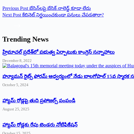
Previous
Post
బేసిన్‌లపై బేసిక్‌ నాలెడ్జ్‌ కూడా లేదు
Next
Post
కేబినెట్‌ నిర్ణయించకుండా పనులు చేపడతారా?
Trending News
‌హ్రిమాచల్‌ ‌ప్రదేశ్‌లో పభుత్వ ఏర్పాటుకు కాంగ్రెస్‌ ‌సన్నాహాలు
December 8, 2022
హ్యూమన్‌ రైట్స్‌ ఫోరమ్‌ ఆధ్వర్యంలో నేడు బాలగోపాల్‌ 15వ స్మారక
October 5, 2024
హ్యామ్‌ రోడ్లపై తుది ప్రపోజల్స్‌ పంపండి
August 25, 2025
హ్యామ్‌ రోడ్లకు రేపు టెండరు నోటిఫికేషన్‌
October 15, 2025