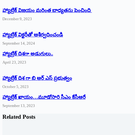
హ్యాట్రిక్ విజయం మరింత బాధ్యతను పెంచింది
December 9, 2023
హ్యాట్రిక్‌ ‌విక్టరీతో ఆశీర్వదించండి
September 14, 2024
‌హ్యాట్రిక్‌ ‌దిశగా అడుగులు..
April 23, 2023
హ్యాట్రిక్ దిశ గా బి ఆర్ ఎస్ ప్రభుత్వం
October 5, 2023
హ్యాట్రిక్‌ ‌ఖాయం…మూడోసారి సీఎం కేసీఆరే
September 13, 2023
Related Posts