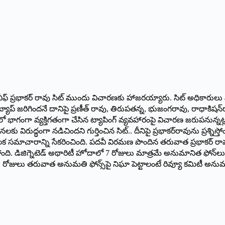
ాజీ చీఫ్‌ ప్రభాకర్‌ రావు సిట్‌ ముందు విచారణకు హాజరయ్యారు. సిట్‌ అధికారులు 
్యాప్‌ జరిగిందనే దానిపై ప్రణీత్‌ రావు, తిరుపతన్న, భుజంగరావు, రాధాకిషన్‌ర
చారణలో భాగంగా వ్యక్తిగతంగా చేసిన ట్యాపింగ్‌ వ్యవహారంపై విచారణ జరుపనున
ధనలకు విరుద్ధంగా నడిచిందని గుర్తించిన సిట్‌.. దీనిపై ప్రభాకర్‌రావును ప్
 బృందం కీలక సమాచారాన్ని సేకరించింది. పదవీ విరమణ పొందిన తరువాత ప్రభాకర్‌ 
స్తోంది. డిజిగ్నెటెడ్‌ అథారిటీ హోదాలో 7 రోజులు మాత్రమే అనుమానిత ఫోన్‌
ు. ఏడు రోజులు తరువాత అనుమతి ఫోన్స్‌పై నిఘా పెట్టాలంటే రివ్యూ కమిటీ అన