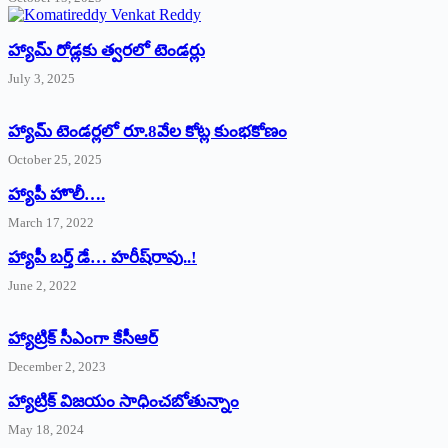
హ్యామ్‌ రోడ్లకు త్వరలో టెండర్లు
July 3, 2025
హ్యామ్‌ ‌టెండర్లలో రూ.8వేల కోట్ల కుంభకోణం
October 25, 2025
హ్యాపీ హొలీ….
March 17, 2022
హ్యాపీ బర్త్ ‌డే… హరీష్‌రావు..!
June 2, 2022
హ్యాట్రిక్‌ ‌సీఎంగా కేసీఆర్‌
December 2, 2023
హ్యాట్రిక్‌ విజయం సాధించబోతున్నాం
May 18, 2024