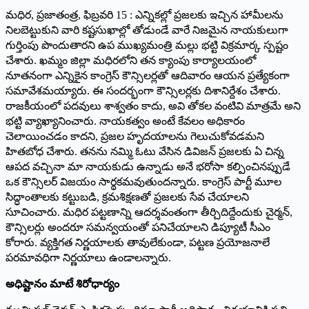
మధిర, ప్రజాతంత్ర, ఫిబ్రవరి 15 : ఎన్నికల్లో ప్రజలకు ఇచ్చిన హామీలను
నిలబెట్టుకుని వారి కష్టసుఖాల్లో తోడుండే వారే నిజమైన నాయకులుగా
గుర్తింపు పొందుతారని ఉప ముఖ్యమంత్రి మల్లు భట్టి విక్రమార్క స్పష్టం
చేశారు. ఖమ్మం జిల్లా మధిరలోని తన క్యాంపు కార్యాలయంలో
నూతనంగా ఎన్నికైన కాంగ్రెస్ కౌన్సిలర్లతో ఆదివారం ఆయన ప్రత్యేకంగా
సమావేశమయ్యారు. ఈ సందర్భంగా కౌన్సిలర్లకు దిశానిర్దేశం చేశారు.
రాజకీయంలో పదవులు శాశ్వతం కాదు, అవి తోకల వంటివి మాత్రమే అని
భట్టి వ్యాఖ్యానించారు. నాయకత్వం అంటే కేవలం అధికారం
చెలాయించడం కాదని, ప్రజల హృదయాలను గెలుచుకోవడమని
హితబోధ చేశారు. తనను నమ్మి ఓటు వేసిన డివిజన్ ప్రజలకు ఏ చిన్న
ఆపద వచ్చినా మా నాయకుడు ఉన్నాడు అనే భరోసా కల్పించినప్పుడే
ఒక కౌన్సిలర్ విజయం సార్థకమవుతుందన్నారు. కాంగ్రెస్ పార్టీ మూల
సిద్ధాంతాలకు కట్టుబడి, క్రమశిక్షణతో ప్రజలకు సేవ చేయాలని
సూచించారు. మధిర పట్టణాన్ని ఆదర్శవంతంగా తీర్చిదిద్దేందుకు చైర్మన్,
కౌన్సిలర్లు అందరూ సమన్వయంతో పనిచేయాలని డిప్యూటీ సీఎం
కోరారు. వ్యక్తిగత నిర్ణయాలకు తావులేకుండా, పట్టణ ప్రయోజనాలే
పరమావధిగా నిర్ణయాలు ఉండాల‌న్నారు.
అధిష్టానం మాటే శిరోధార్యం