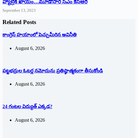
హ్యాట్రిక్‌ ‌ఖాయం…మూడోసారి సీఎం కేసీఆరే
September 13, 2023
Related Posts
కాంగ్రెస్ హయాంలో పెచ్చుమీరిన అవినీతి
August 6, 2026
పట్టభద్రుల ఓటర్ల నమోదును ప్రతిష్ఠాత్మకంగా తీసుకోండి
August 6, 2026
24 గంటల విద్యుత్ ఎక్కడ?
August 6, 2026