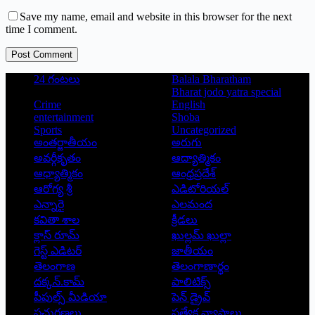
Save my name, email and website in this browser for the next
time I comment.
Post Comment
24 గంటలు
Balala Bharatham
Bharat jodo yatra special
Crime
English
entertainment
Shoba
Sports
Uncategorized
అంతర్జాతీయం
అరుగు
అవర్గీకృతం
ఆద్యాత్మికం
ఆధ్యాత్మికం
ఆంధ్రప్రదేశ్
ఆరోగ్య శ్రీ
ఎడిటోరియల్
ఎన్నారై
ఎలమంద
కవితా శాల
క్రీడలు
క్లాస్ రూమ్
ఖుల్లమ్ ఖుల్లా
గెస్ట్ ఎడిటర్
జాతీయం
తెలంగాణ
తెలంగాణార్థం
దక్కన్.కామ్
పాలిటిక్స్
పీపుల్స్ ‌మీడియా
పెన్ డ్రైవ్
ప్రచురణలు
ప్రత్యేక వ్యాసాలు