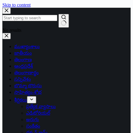
Skip to content
No results
ముఖ్యాంశాలు
జాతీయం
తెలంగాణ
ఆంధ్రప్రదేశ్
తెలంగాణార్థం
సన్నివేశం
బొమ్మా బొరుసు
సాహిత్యం-శోభ
శీర్షికలు
ప్రత్యేక వ్యాసాలు
ఎడిటోరియల్
అరుగు
సంకేతం
దక్కన్.కామ్