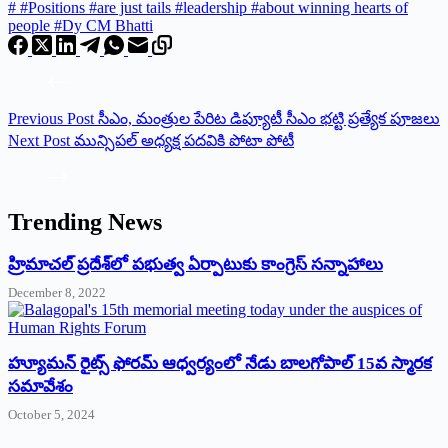
#
#Positions #are just tails #leadership #about winning hearts of
people #Dy CM Bhatti
Previous
Post
సీఎం, మంత్రుల పేరిట డిప్యూటీ సీఎం భట్టి ప్రత్యేక పూజలు
Next
Post
మున్సిపల్ అధ్యక్ష ప‌ద‌వికి పోటా పోటీ
Trending News
‌హ్రిమాచల్‌ ‌ప్రదేశ్‌లో పభుత్వ ఏర్పాటుకు కాంగ్రెస్‌ ‌సన్నాహాలు
December 8, 2022
హ్యూమన్‌ రైట్స్‌ ఫోరమ్‌ ఆధ్వర్యంలో నేడు బాలగోపాల్‌ 15వ స్మారక
సమావేశం
October 5, 2024