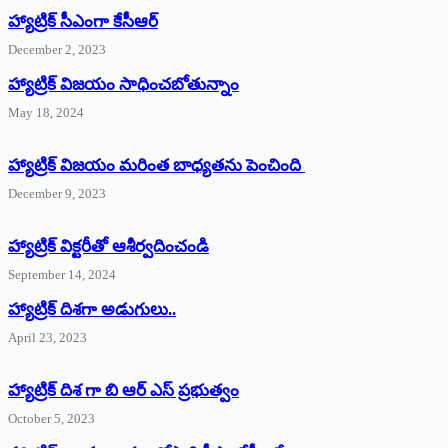
హ్యాట్రిక్‌ ‌సీఎంగా కేసీఆర్‌
December 2, 2023
హ్యాట్రిక్‌ విజయం సాధించబోతున్నాం
May 18, 2024
హ్యాట్రిక్ విజయం మరింత బాధ్యతను పెంచింది
December 9, 2023
హ్యాట్రిక్‌ ‌విక్టరీతో ఆశీర్వదించండి
September 14, 2024
‌హ్యాట్రిక్‌ ‌దిశగా అడుగులు..
April 23, 2023
హ్యాట్రిక్ దిశ గా బి ఆర్ ఎస్ ప్రభుత్వం
October 5, 2023