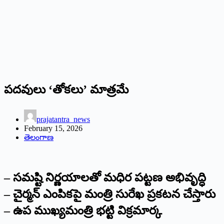
పదవులు ‘తోకలు’ మాత్రమే
prajatantra_news
February 15, 2026
తెలంగాణ
– సమష్టి నిర్ణయాలతో మధిర పట్టణ అభివృద్ధి
– చైర్మన్ ఎంపికపై మంత్రి సురేఖ ప్రకటన చేస్తారు
– ఉప ముఖ్యమంత్రి భట్టి విక్రమార్క