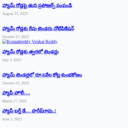
హ్యామ్‌ రోడ్లపై తుది ప్రపోజల్స్‌ పంపండి
August 25, 2025
హ్యామ్‌ రోడ్లకు రేపు టెండరు నోటిఫికేషన్‌
October 15, 2025
హ్యామ్‌ రోడ్లకు త్వరలో టెండర్లు
July 3, 2025
హ్యామ్‌ ‌టెండర్లలో రూ.8వేల కోట్ల కుంభకోణం
October 25, 2025
హ్యాపీ హొలీ….
March 17, 2022
హ్యాపీ బర్త్ ‌డే… హరీష్‌రావు..!
June 2, 2022