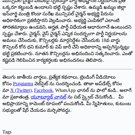
మున్సిపల్ చైర్మన్ ఎంపికపై స్పందిస్తూ పార్టీ అధిష్టానం నిర్ణయానికి ప్రతి
ఒక్కరూ కట్టుబడి ఉండాలని భట్టి స్పష్టం చేశారు. ఉమ్మడి ఖమ్మం జిల్లా
ఇన్‌చార్జి మంత్రి కొండా సురేఖ మున్సిపల్ చైర్మన్ అభ్యర్థి పేరును
అధికారికంగా ప్రకటిస్తారని వెల్లడించారు. అభ్యర్థి ఎంపికలో ఎలాంటి
తారతమ్యాలు ఉండవని, అర్హత, పార్టీ విధేయత ఆధారంగానే ఉంటుందని
స్ప‌ష్టం చేశారు. చైర్మన్, వైస్ చైర్మన్ ఎన్నిక సందర్భంగా పార్టీ నిర్ణయాలను
అమలు చేసేందుకు, కౌన్సిలర్లకు మార్గనిర్దేశం చేసేందుకు 18వ వార్డు
కౌన్సిలర్ కోన ధని కుమార్ కు విప్ జారీ చేసే అధికారాన్ని అప్పగిస్తున్నట్లు
భట్టి ప్రకటించారు. నూతన కౌన్సిలర్లను అభినందించి సత్కరించారు. ఎంతో
కష్టపడి గెలిపించిన కార్యకర్తలకు అభినందనలు తెలిపారు.
తెలుగు జాతీయ వార్తలు, ప్రత్యేక కథనాలు, ట్రెండింగ్ వీడియోలు
కోసం
Prajatantra
వెబ్‌సైట్ ను సందర్శించండి. తాజా అప్‌డేట్స్ కోసం
మా
X (Twitter)
,
Facebook
, WhatsApp ఛానల్ ను ఫాలో కండి.. అలాగే
మా ప్రజాతంత్ర,
యూట్యూబ్ చానల్
ను సబ్ స్క్రైబ్ చేసుకోండి.. మీ
అభిప్రాయాన్ని కామెంట్ రూపంలో పంచుకోండి. మీ స్నేహితులు, కుటుంబ
సభ్యులతో షేర్ చేయడం మర్చిపోవద్దు.
Tags