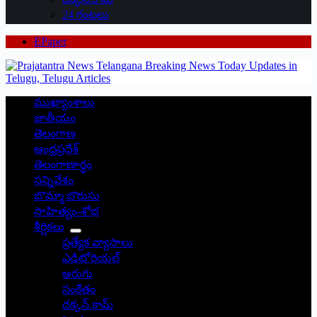
24 గంటలు
EPaper
ముఖ్యాంశాలు
జాతీయం
తెలంగాణ
ఆంధ్రప్రదేశ్
తెలంగాణార్థం
సన్నివేశం
బొమ్మా బొరుసు
సాహిత్యం-శోభ
శీర్షికలు
ప్రత్యేక వ్యాసాలు
ఎడిటోరియల్
అరుగు
సంకేతం
దక్కన్.కామ్