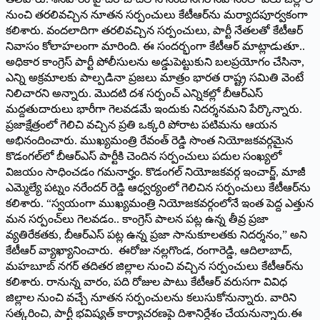
నుంచి తరలివచ్చిన నూతన సర్పంచులు కేటీఆర్‌ను మర్యాదపూర్వకంగా
కలిశారు. వందలాదిగా తరలివచ్చిన సర్పంచులు, పార్టీ నేతలతో కేటీఆర్
నివాసం కోలాహలంగా మారింది. ఈ సందర్భంగా కేటీఆర్ మాట్లాడుతూ..
అధికార కాంగ్రెస్ పార్టీ పోలీసులను అడ్డుపెట్టుకుని బలప్రయోగం చేసినా,
ఎన్ని అక్రమాలకు పాల్పడినా ప్రజలు మాత్రం భారత రాష్ట్ర సమితి వెంటే
నిలిచారని అన్నారు. మొదటి దశ సర్పంచ్ ఎన్నికల్లో బీఆర్ఎస్
మద్దతుదారులు భారీగా గెలవడమే ఇందుకు నిదర్శనమని పేర్కొన్నారు.
ప్రజాక్షేత్రంలో గెలిచి వచ్చిన ప్రతి ఒక్కరి పోరాట పటిమను ఆయన
అభినందించారు. ముఖ్యమంత్రి రేవంత్ రెడ్డి సొంత నియోజకవర్గమైన
కొడంగల్‌లో బీఆర్ఎస్ పార్టీకి చెందిన సర్పంచులు పదుల సంఖ్యలో
విజయం సాధించడం గమనార్హం. కొడంగల్ నియోజకవర్గ ఇంచార్జ్, మాజీ
ఎమ్మెల్యే పట్నం నరేందర్ రెడ్డి ఆధ్వర్యంలో గెలిచిన సర్పంచులు కేటీఆర్‌ను
కలిశారు. “స్వయంగా ముఖ్యమంత్రి నియోజకవర్గంలోనే ఇంత పెద్ద ఎత్తున
మన సర్పంచ్‌లు గెలవడం.. కాంగ్రెస్ పాలన పట్ల ఉన్న తీవ్ర ప్రజా
వ్యతిరేకతకు, బీఆర్ఎస్ పట్ల ఉన్న ప్రజా సానుకూలతకు నిదర్శనం,” అని
కేటీఆర్ వ్యాఖ్యానించారు. ఈరోజు నల్లగొండ, రంగారెడ్డి, ఆదిలాబాద్,
మహబూబ్ నగర్ తదితర జిల్లాల నుంచి వచ్చిన సర్పంచులు కేటీఆర్‌ను
కలిశారు. రానున్న వారం, పది రోజుల పాటు కేటీఆర్ వరుసగా వివిధ
జిల్లాల నుంచి వచ్చే నూతన సర్పంచులను కలుసుకోనున్నారు. వారిని
సత్కరించి, పార్టీ భవిష్యత్ కార్యాచరణపై దిశానిర్దేశం చేయనున్నారు.ఈ