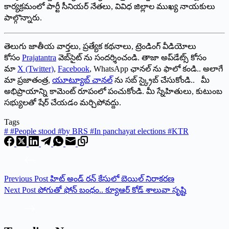
కార్యక్రమంలో పార్టీ సీనియర్ నేతలు, వివిధ జిల్లాల ముఖ్య నాయకులు
పాల్గొన్నారు.
తెలుగు జాతీయ వార్తలు, ప్రత్యేక కథనాలు, ట్రెండింగ్ వీడియోలు
కోసం
Prajatantra
వెబ్‌సైట్ ను సందర్శించండి. తాజా అప్‌డేట్స్ కోసం
మా
X (Twitter)
,
Facebook
, WhatsApp ఛానల్ ను ఫాలో కండి.. అలాగే
మా ప్రజాతంత్ర,
యూట్యూబ్ చానల్
ను సబ్ స్క్రైబ్ చేసుకోండి.. మీ
అభిప్రాయాన్ని కామెంట్ రూపంలో పంచుకోండి. మీ స్నేహితులు, కుటుంబ
సభ్యులతో షేర్ చేయడం మర్చిపోవద్దు.
Tags
#
#People stood #by BRS #In panchayat elections #KTR
Previous
Post
హిట్‌ అం‌డ్‌ ‌రన్‌ ‌కేసులో బెయిల్‌ ‌నిరాకరణ
Next
Post
పోగుతో ఫోన్ బంధం.. క్యూఆర్ కోడ్‌ శాలువా సృష్టి