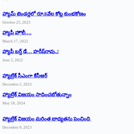
హ్యామ్‌ ‌టెండర్లలో రూ.8వేల కోట్ల కుంభకోణం
October 25, 2025
హ్యాపీ హొలీ….
March 17, 2022
హ్యాపీ బర్త్ ‌డే… హరీష్‌రావు..!
June 2, 2022
హ్యాట్రిక్‌ ‌సీఎంగా కేసీఆర్‌
December 2, 2023
హ్యాట్రిక్‌ విజయం సాధించబోతున్నాం
May 18, 2024
హ్యాట్రిక్ విజయం మరింత బాధ్యతను పెంచింది
December 9, 2023