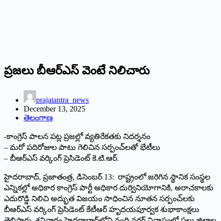
ప్ర‌జ‌లు బీఆర్ఎస్ వెంటే నిలిచారు
prajatantra_news
December 13, 2025
తెలంగాణ
-కాంగ్రెస్ పాల‌న ప‌ట్ల ప్ర‌జ‌ల్లో వ్య‌తిరేక‌త‌కు నిద‌ర్శ‌నం
– మ‌రో ప‌దిరోజుల పాటు గెలిచిన స‌ర్పంచ్‌ల‌తో భేటీలు
– బీఆర్ఎస్ వ‌ర్కింగ్ ప్రెసిడెంట్ కె.టి.ఆర్‌.
హైద‌రాబాద్‌, ప్ర‌జాతంత్ర‌, డిసెంబ‌ర్ 13: రాష్ట్రంలో జరిగిన స్థానిక సంస్థల
ఎన్నికల్లో అధికార కాంగ్రెస్ పార్టీ అధికార దుర్వినియోగానికి, అరాచకాలకు
ఎదురొడ్డి నిలిచి అద్భుత విజయం సాధించిన నూతన సర్పంచ్‌లకు
బీఆర్ఎస్ వర్కింగ్ ప్రెసిడెంట్ కేటీఆర్ హృదయపూర్వక శుభాకాంక్షలు
తెలిపారు. శనివారం హైదరాబాద్‌లోని నంది నగర్ నివాసంలో పలు జిల్లాల