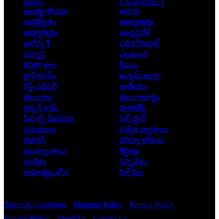
Sports
Uncategorized
అంతర్జాతీయం
అరుగు
అవర్గీకృతం
ఆద్యాత్మికం
ఆధ్యాత్మికం
ఆంధ్రప్రదేశ్
ఆరోగ్య శ్రీ
ఎడిటోరియల్
ఎన్నారై
ఎలమంద
కవితా శాల
క్రీడలు
క్లాస్ రూమ్
ఖుల్లమ్ ఖుల్లా
గెస్ట్ ఎడిటర్
జాతీయం
తెలంగాణ
తెలంగాణార్థం
దక్కన్.కామ్
పాలిటిక్స్
పీపుల్స్ ‌మీడియా
పెన్ డ్రైవ్
ప్రచురణలు
ప్రత్యేక వ్యాసాలు
బిజినెస్
బొమ్మా బొరుసు
ముఖ్యాంశాలు
శీర్షికలు
సంకేతం
సన్నివేశం
సాహిత్యం-శోభ
సిల్ సిల
Copyright © 2026 - Prajatantra
Terms & Conditions
Shipping Policy
Refund Policy
Privacy Policy
About Us
Contact Us