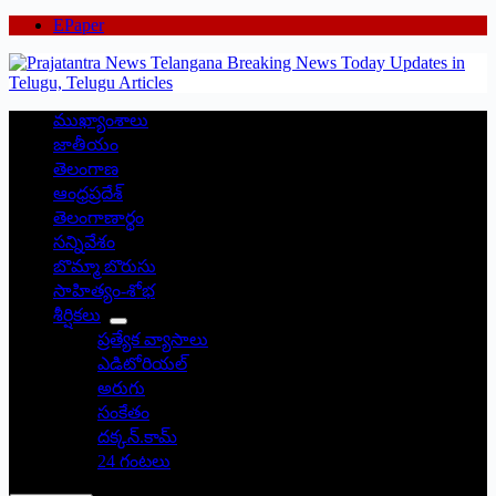
EPaper
ముఖ్యాంశాలు
జాతీయం
తెలంగాణ
ఆంధ్రప్రదేశ్
తెలంగాణార్థం
సన్నివేశం
బొమ్మా బొరుసు
సాహిత్యం-శోభ
శీర్షికలు
ప్రత్యేక వ్యాసాలు
ఎడిటోరియల్
అరుగు
సంకేతం
దక్కన్.కామ్
24 గంటలు