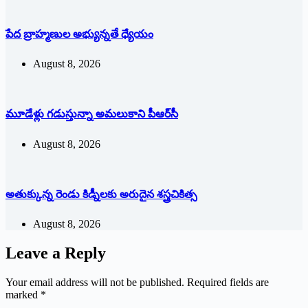
పేద బ్రాహ్మణుల అభ్యున్నతే ధ్యేయం
August 8, 2026
మూడేళ్లు గ‌డుస్తున్నా అమ‌లుకాని పీఆర్‌సీ
August 8, 2026
అతుక్కున్న రెండు కిడ్నీలకు అరుదైన శస్త్రచికిత్స
August 8, 2026
Leave a Reply
Your email address will not be published.
Required fields are
marked
*