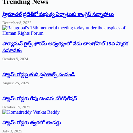
Trending News
‌హ్రిమాచల్‌ ‌ప్రదేశ్‌లో పభుత్వ ఏర్పాటుకు కాంగ్రెస్‌ ‌సన్నాహాలు
December 8, 2022
హ్యూమన్‌ రైట్స్‌ ఫోరమ్‌ ఆధ్వర్యంలో నేడు బాలగోపాల్‌ 15వ స్మారక
సమావేశం
October 5, 2024
హ్యామ్‌ రోడ్లపై తుది ప్రపోజల్స్‌ పంపండి
August 25, 2025
హ్యామ్‌ రోడ్లకు రేపు టెండరు నోటిఫికేషన్‌
October 15, 2025
హ్యామ్‌ రోడ్లకు త్వరలో టెండర్లు
July 3, 2025