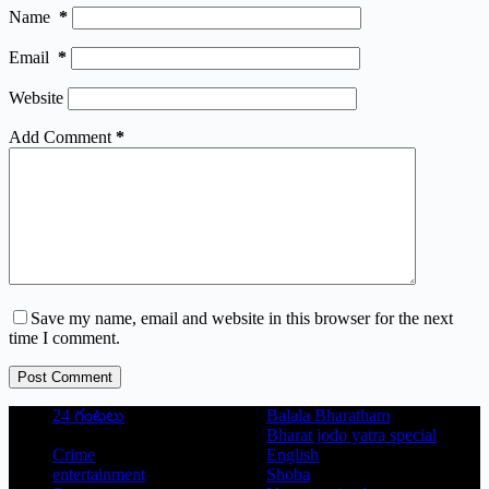
Name
*
Email
*
Website
Add Comment
*
Save my name, email and website in this browser for the next
time I comment.
Post Comment
24 గంటలు
Balala Bharatham
Bharat jodo yatra special
Crime
English
entertainment
Shoba