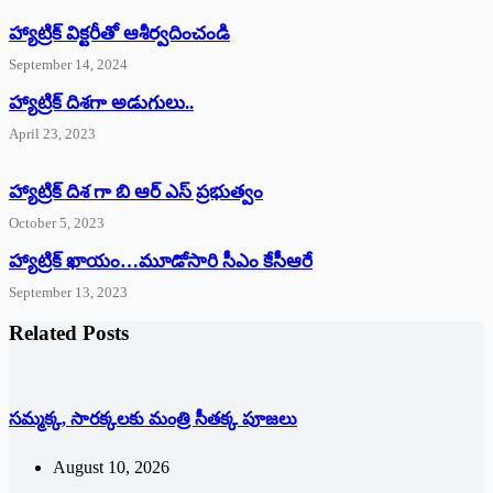
హ్యాట్రిక్‌ ‌విక్టరీతో ఆశీర్వదించండి
September 14, 2024
‌హ్యాట్రిక్‌ ‌దిశగా అడుగులు..
April 23, 2023
హ్యాట్రిక్ దిశ గా బి ఆర్ ఎస్ ప్రభుత్వం
October 5, 2023
హ్యాట్రిక్‌ ‌ఖాయం…మూడోసారి సీఎం కేసీఆరే
September 13, 2023
Related Posts
సమ్మక్క, సారక్కలకు మంత్రి సీతక్క పూజలు
August 10, 2026