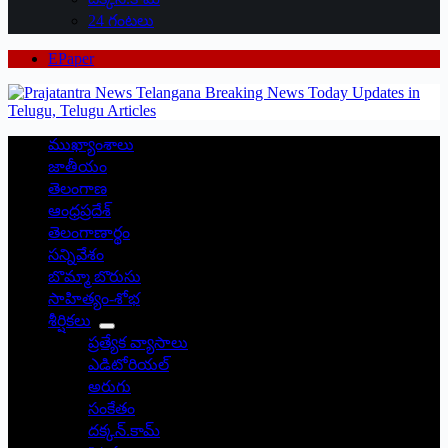
24 గంటలు
EPaper
ముఖ్యాంశాలు
జాతీయం
తెలంగాణ
ఆంధ్రప్రదేశ్
తెలంగాణార్థం
సన్నివేశం
బొమ్మా బొరుసు
సాహిత్యం-శోభ
శీర్షికలు
ప్రత్యేక వ్యాసాలు
ఎడిటోరియల్
అరుగు
సంకేతం
దక్కన్.కామ్