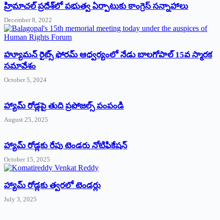
‌హ్రిమాచల్‌ ‌ప్రదేశ్‌లో పభుత్వ ఏర్పాటుకు కాంగ్రెస్‌ ‌సన్నాహాలు
December 8, 2022
హ్యూమన్‌ రైట్స్‌ ఫోరమ్‌ ఆధ్వర్యంలో నేడు బాలగోపాల్‌ 15వ స్మారక
సమావేశం
October 5, 2024
హ్యామ్‌ రోడ్లపై తుది ప్రపోజల్స్‌ పంపండి
August 25, 2025
హ్యామ్‌ రోడ్లకు రేపు టెండరు నోటిఫికేషన్‌
October 15, 2025
హ్యామ్‌ రోడ్లకు త్వరలో టెండర్లు
July 3, 2025