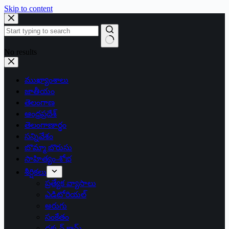
Skip to content
No results
ముఖ్యాంశాలు
జాతీయం
తెలంగాణ
ఆంధ్రప్రదేశ్
తెలంగాణార్థం
సన్నివేశం
బొమ్మా బొరుసు
సాహిత్యం-శోభ
శీర్షికలు
ప్రత్యేక వ్యాసాలు
ఎడిటోరియల్
అరుగు
సంకేతం
దక్కన్.కామ్