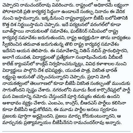
చెప్పారని రామచందర్‌రావు వివరించారు. రాష్ట్రంలో అధికారమే లక్ష్యంగా
పోరాటానికి ప్రతి కార్యకర్త సిద్ధంగా ఉండాలనే సంకల్ప నినాదం ఈ వేదిక
నుంచి ఇస్తామన్నారు. ఇక్కడినుంచి రాష్ట్రవ్యాప్తంగా బీజేపీ బలోపేతానికి
కొత్త దిశ నిర్ణయిస్తామని చెప్పారు. ఇదే పర్యటనలో వరంగల్‌లో కూడా
బూత్‌స్థాయి నాయకులతో సమావేశం, ఘట్‌కేసర్ సమీపంలో రాష్ట్ర
కార్యవర్గ సమావేశం జరుగుతుందని, రాష్ట్ర అధ్యక్షుడిగా తాను బాధ్యతలు
స్వీకరించిన తరువాత జరుగుతున్న తొలి రాష్ట్ర కార్యవర్గ సమావేశం
ఇదేనని ఆయన తెలిపారు. ఈ సమావేశాన్ని నితిన్ నబిన్ ప్రారంభిస్తారని,
అలాగే యువత, విద్యార్థులతో ప్రత్యేకంగా సంభాషించేందుకు వీబీఐటీ
కాలేజ్ క్యాంపస్‌లో కాంక్లేవ్ నిర్వహించనున్నట్లు, వివిధ కళాశాలల నుంచి
విద్యార్థులు పాల్గొని దేశ భవిష్యత్తు, యువత పాత్ర, వికసిత భారత్
లక్ష్యంపై ఆయనతో చర్చించనున్నారని చెప్పారు. ప్రధాని మోదీ
నాయకత్వంలో తెలంగాణలో కూడా బీజేపీ వికసిత సంకల్పంతో ముందుకు
సాగుతోందని స్పష్టం చేశారు. నగరంలోని మూడు కీలక కార్పొరేషన్లలో పార్టీ
ఘన విజయాన్ని నమోదు చేస్తుందనే పూర్తి నమ్మకం తమకు ఉందని
ఆశాభావం వ్యక్తం చేశారు. ఎంఐఎం, కాంగ్రెస్, బీఆరఎస్ పార్టీలు కలిసినా
కూడా బీజేపీని అడ్డుకోలేవని, ఈ మూడు పార్టీల అసలు స్వరూపం
ప్రజలకు పూర్తిగా అర్థమైందని, ప్రజలు మార్పు కోరుకుంటున్నారని, ఆ
మార్పునకు ప్రత్యామ్నాయం బీజేపీనేనని రామచందర్‌రావు అన్నారు.