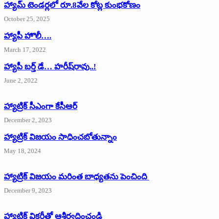
హ్యామ్‌ ‌టెండర్లలో రూ.8వేల కోట్ల కుంభకోణం
October 25, 2025
హ్యాపీ హొలీ….
March 17, 2022
హ్యాపీ బర్త్ ‌డే… హరీష్‌రావు..!
June 2, 2022
హ్యాట్రిక్‌ ‌సీఎంగా కేసీఆర్‌
December 2, 2023
హ్యాట్రిక్‌ విజయం సాధించబోతున్నాం
May 18, 2024
హ్యాట్రిక్ విజయం మరింత బాధ్యతను పెంచింది
December 9, 2023
హ్యాట్రిక్‌ ‌విక్టరీతో ఆశీర్వదించండి