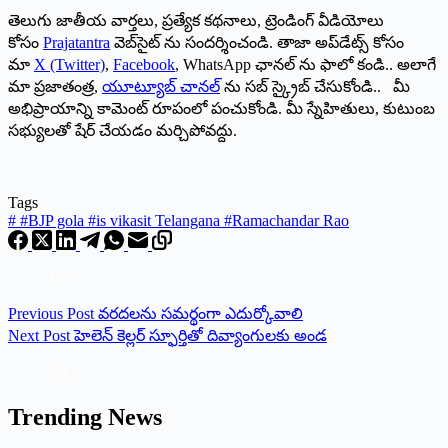
తెలుగు జాతీయ వార్తలు, ప్రత్యేక కథనాలు, ట్రెండింగ్ వీడియోలు
కోసం
Prajatantra
వెబ్‌సైట్ ను సందర్శించండి. తాజా అప్‌డేట్స్ కోసం
మా
X (Twitter)
,
Facebook
, WhatsApp ఛానల్ ను ఫాలో కండి.. అలాగే
మా ప్రజాతంత్ర,
యూట్యూబ్ చానల్
ను సబ్ స్క్రైబ్ చేసుకోండి.. మీ
అభిప్రాయాన్ని కామెంట్ రూపంలో పంచుకోండి. మీ స్నేహితులు, కుటుంబ
సభ్యులతో షేర్ చేయడం మర్చిపోవద్దు.
Tags
#
#BJP gola #is vikasit Telangana #Ramachandar Rao
Previous
Post
వరదలను సమర్థంగా ఎదుర్కోవాలి
Next
Post
హెలెన్ కెల్లర్ స్ఫూర్తితో దివ్యాంగులకు అండ
Trending News