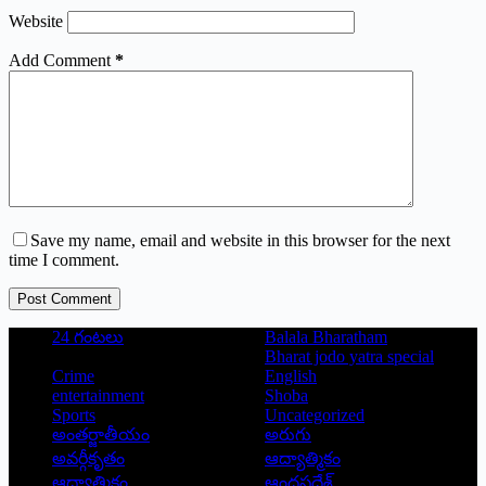
Website
Add Comment
*
Save my name, email and website in this browser for the next
time I comment.
Post Comment
24 గంటలు
Balala Bharatham
Bharat jodo yatra special
Crime
English
entertainment
Shoba
Sports
Uncategorized
అంతర్జాతీయం
అరుగు
అవర్గీకృతం
ఆద్యాత్మికం
ఆధ్యాత్మికం
ఆంధ్రప్రదేశ్