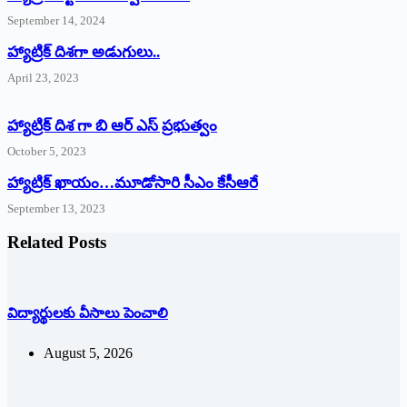
September 14, 2024
‌హ్యాట్రిక్‌ ‌దిశగా అడుగులు..
April 23, 2023
హ్యాట్రిక్ దిశ గా బి ఆర్ ఎస్ ప్రభుత్వం
October 5, 2023
హ్యాట్రిక్‌ ‌ఖాయం…మూడోసారి సీఎం కేసీఆరే
September 13, 2023
Related Posts
విద్యార్థులకు వీసాలు పెంచాలి
August 5, 2026