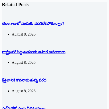
Related Posts
తెలంగాణలో ఎందుకు ఎదగలేకపోతున్నాం?
August 8, 2026
రాష్ట్రంలో పెట్టుబడులకు అపార అవకాశాలు
August 8, 2026
శ్రీశైలానికి కొనసాగుతున్న వరద
August 8, 2026
ఎల్‌నినోతో సాగు నీటికి కష్టాలు