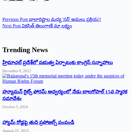
Previous
Post
బాలారిష్టాల మ‌ధ్య 'స‌ర్' అమ‌లు ప్ర‌క్రియ‌!!
Next
Post
వికసిత్ తెలంగాణే మా లక్ష్యం
Trending News
‌హ్రిమాచల్‌ ‌ప్రదేశ్‌లో పభుత్వ ఏర్పాటుకు కాంగ్రెస్‌ ‌సన్నాహాలు
December 8, 2022
హ్యూమన్‌ రైట్స్‌ ఫోరమ్‌ ఆధ్వర్యంలో నేడు బాలగోపాల్‌ 15వ స్మారక
సమావేశం
October 5, 2024
హ్యామ్‌ రోడ్లపై తుది ప్రపోజల్స్‌ పంపండి
August 25, 2025