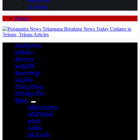
24 గంటలు
EPaper
ముఖ్యాంశాలు
జాతీయం
తెలంగాణ
ఆంధ్రప్రదేశ్
తెలంగాణార్థం
సన్నివేశం
బొమ్మా బొరుసు
సాహిత్యం-శోభ
శీర్షికలు
ప్రత్యేక వ్యాసాలు
ఎడిటోరియల్
అరుగు
సంకేతం
దక్కన్.కామ్