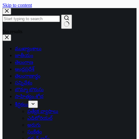
Skip to content
No results
ముఖ్యాంశాలు
జాతీయం
తెలంగాణ
ఆంధ్రప్రదేశ్
తెలంగాణార్థం
సన్నివేశం
బొమ్మా బొరుసు
సాహిత్యం-శోభ
శీర్షికలు
ప్రత్యేక వ్యాసాలు
ఎడిటోరియల్
అరుగు
సంకేతం
దక్కన్.కామ్