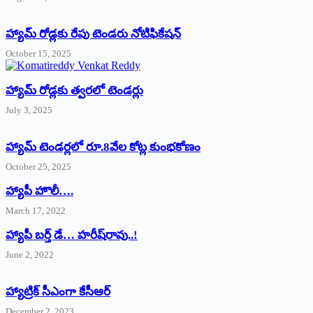
హ్యామ్‌ రోడ్లకు రేపు టెండరు నోటిఫికేషన్‌
October 15, 2025
హ్యామ్‌ రోడ్లకు త్వరలో టెండర్లు
July 3, 2025
హ్యామ్‌ ‌టెండర్లలో రూ.8వేల కోట్ల కుంభకోణం
October 25, 2025
హ్యాపీ హొలీ….
March 17, 2022
హ్యాపీ బర్త్ ‌డే… హరీష్‌రావు..!
June 2, 2022
హ్యాట్రిక్‌ ‌సీఎంగా కేసీఆర్‌
December 2, 2023