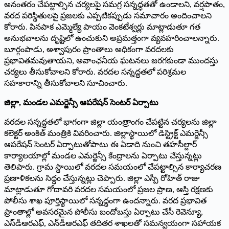
అనంతరం చేపట్టాల్సిన చర్యలపై సమగ్ర సన్నద్ధతతో ఉండాలని, వర్షపాతం,
వరద పరిస్థితులపై ప్రజలకు ఎప్పటికప్పుడు సమాచారం అందించాలని
కోరారు. పినపాక ఎమ్మెల్యే పాయం వెంకటేశ్వర్లు మాట్లాడుతూ గత
అనుభవాలను దృష్టిలో ఉంచుకుని అప్రమత్తంగా వ్యవహరించాలన్నారు.
బూర్గంపాడు, అశ్వాపురం ప్రాంతాలు అధికంగా వరదలకు
ప్రభావితమవుతాయని, అవాంఛనీయ ఘటనలు జరగకుండా ముందస్తు
చర్యలు తీసుకోవాలని కోరారు. వరదల సన్నద్ధతలో పరిశ్రమల
సహకారాన్ని తీసుకోవాలని సూచించారు.
జిల్లా, మండల ఎమర్జెన్సీ ఆపరేషన్ సెంటర్ ఏర్పాటు
వరదల సన్నద్ధతలో భాగంగా జిల్లా యంత్రాంగం చేపట్టిన చర్యలను జిల్లా
కలెక్టర్ అంకిత్ మంత్రికి వివరించారు. జిల్లాస్థాయిలో డిస్ట్రిక్ట్ ఎమర్జెన్సీ
ఆపరేషన్ సెంటర్ ఏర్పాటుతోపాటు ఈ ఏడాది నుంచి తహసీల్దార్
కార్యాలయాల్లో మండల ఎమర్జెన్సీ కేంద్రాలను ఏర్పాటు చేస్తున్నట్లు
తెలిపారు. గ్రామ స్థాయిలో వరదల సమయంలో చేపట్టాల్సిన కార్యాచరణ
ప్రణాళికలను సిద్ధం చేస్తున్నట్లు చెప్పారు. జిల్లా ఎస్పీ రోహిత్ రాజు
మాట్లాడుతూ గోదావరి వరదల సమయంలో ప్రజల ప్రాణ, ఆస్తి రక్షణకు
పోలీసు శాఖ పూర్తిస్థాయిలో సన్నద్ధంగా ఉందన్నారు. వరద ప్రభావిత
ప్రాంతాల్లో అవసరమైన పోలీసు బందోబస్తు ఏర్పాటు చేసీ రెవెన్యూ,
ఎస్‌డీఆరఎఫ్, ఎన్‌డీఆరఎఫ్ తదితర శాఖలతో సమన్వయంగా సహాయక