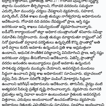
భద్రాద్రి కొత్తగూడెం, ప్రజాతంత్ర, జూన్ 27 : గోదావరి పుష్కరాల దృష్ట్యా
జిల్లాను సుందరంగా తీర్చిదిద్దాలని, గోదావరి వరదలను సమర్థంగా
ఎదుర్కొనేలా ముందస్తు చర్యలు చేపట్టాలని వ్యవసాయ, సహకార,
మార్కెటింగ్, చేనేత శాఖల మంత్రి తుమ్మల నాగేశ్వరరావు అధికారులను
ఆదేశించారు. గోదావరి నది వరదల నేపథ్యంలో ప్రాణ, ఆస్తి నష్టం
జరగకుండా అన్ని శాఖలు సమన్వయంతో వ్యవహరించాలన్నారు.
ఐడీవోసీ కార్యాలయంలో జిల్లా అధికార యంత్రాంగంతో శనివారం సమీక్షా
సమావేశం నిర్వహించారు. మంత్రి తుమ్మల మాట్లాడుతూ రాష్ట్రంలో ఎల్
నినో ప్రభావంతో వర్షాభావ పరిస్థితులు ఉన్నప్పటికీ కొన్ని ప్రాంతాల్లో అతి
భారీ వర్షాలు కురిసే అవకాశం ఉన్నందున ప్రతి శాఖ అప్రమత్తంగా
ఉండాలని, ఆధునిక సాంకేతిక పరిజ్ఞానాన్ని వినియోగించి ప్రాణ, ఆస్తి నష్టం
జరగకుండా చర్యలు తీసుకోవాలని ఆదేశించారు. ఏజెన్సీ ప్రాంతాల్లో
వరదల అనంతరం అంటువ్యాధులు ప్రబలే అవకాశం ఉన్నందున
పారిశుధ్య చర్యలను ముమ్మరం చేయాలని, అవసరమైన మందులు
సిద్ధంగా ఉంచాలని వైద్య శాఖ అధికారులకT సూచించారు. భద్రాచలంలో
వర్షపు నీరు వేగంగా నదిలోకి వెళ్లేలా పంపింగ్ మోటార్లను సిద్ధంగా
ఉంచాలని ఇరిగేషన్ అధికారులను ఆదేశించారు. తాగునీరు, వైద్యం వంటి
అత్యవసర సేవలపై ప్రత్యేక దృష్టి సారించాలన్నారు. వ్యవసాయ రంగానికి
ప్రభుత్వం అన్ని విధాలా అండగా ఉంటుందంటూ రైతులకు అవసరమైన
విత్తనాలు, ఎరువులు అందుబాటులో ఉంచడంతోపాటు వ్యవసాయ
అధికారులు రైతులకు ఎప్పటికప్పుడు సూచనలు, సలహాలు అందించాలని