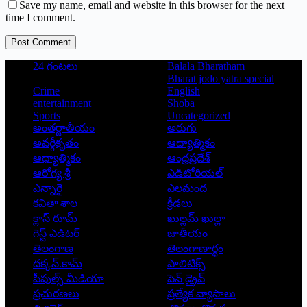
Save my name, email and website in this browser for the next
time I comment.
Post Comment
24 గంటలు
Balala Bharatham
Bharat jodo yatra special
Crime
English
entertainment
Shoba
Sports
Uncategorized
అంతర్జాతీయం
అరుగు
అవర్గీకృతం
ఆద్యాత్మికం
ఆధ్యాత్మికం
ఆంధ్రప్రదేశ్
ఆరోగ్య శ్రీ
ఎడిటోరియల్
ఎన్నారై
ఎలమంద
కవితా శాల
క్రీడలు
క్లాస్ రూమ్
ఖుల్లమ్ ఖుల్లా
గెస్ట్ ఎడిటర్
జాతీయం
తెలంగాణ
తెలంగాణార్థం
దక్కన్.కామ్
పాలిటిక్స్
పీపుల్స్ ‌మీడియా
పెన్ డ్రైవ్
ప్రచురణలు
ప్రత్యేక వ్యాసాలు