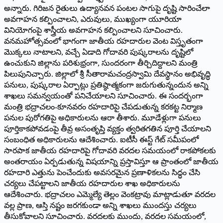
అన్నారు. గిరిజన రైతులు ఉద్యానవన పంటల సాగుపై దృష్టి సారించేలా
అవగాహన కల్పించాలని, ఎరువులు, ముఖ్యంగా యూరియా
వినియోగంపై శాస్త్రీయ అవగాహన కల్పించాలని సూచించారు.
వనమహోత్సవంలో భాగంగా జాతీయ రహదారుల వెంట విస్తృతంగా
మొక్కలు నాటాలని, వచ్చే ఏడాది గోదావరి పుష్కరాలను దృష్టిలో
ఉంచుకుని జిల్లాను పరిశుభ్రంగా, సుందరంగా తీర్చిదిద్దాలని మంత్రి
పిలుపునిచ్చారు. జిల్లాలో శ్రీ సీతారామచంద్రస్వామి దేవస్థానం అభివృద్ధి
పనులు, పుష్కరాల ఏర్పాట్లు ప్రతిష్ఠాత్మకంగా జరుగుతున్నందున అన్ని
శాఖలు సమన్వయంతో పనిచేయాలని సూచించారు. ఈ సందర్భంగా
మంత్రి భద్రాచలం-కూనవరం రహదారిపై చేపడుతున్న కరకట్ట నిర్మాణ
పనుల పురోగతిపై అధికారులను ఆరా తీశారు. మూడేళ్లుగా పనులు
పూర్తికాకపోవడంపై తీవ్ర అసంతృప్తి వ్యక్తం త్వరితగతిన పూర్తి చేయాలని
సంబంధిత అధికారులను ఆదేశించారు. ఐటీసీ ఈస్ట్ గేట్ సమీపంలో
సారపాక జాతీయ రహదారిపై గోదావరి వరదల సమయంలో రాకపోకలకు
అంతరాయం ఏర్పడుతున్న విషయాన్ని ప్రస్తావిస్తూ ఆ ప్రాంతంలో జాతీయ
రహదారి ఎత్తును పెంచేందుకు అవసరమైన ప్రణాళికలను సిద్ధం చేసి
చర్యలు చేపట్టాలని జాతీయ రహదారుల శాఖ అధికారులను
ఆదేశించారు. భద్రాచలం ఎమ్మెల్యే తెల్లం వెంకట్రావు మాట్లాడుతూ వరదల
వల్ల ప్రాణ, ఆస్తి నష్టం జరగకుండా అన్ని శాఖలు ముందస్తు చర్యలు
తీసుకోవాలని సూచించారు. వరదలకు ముందు, వరదల సమయంలో,