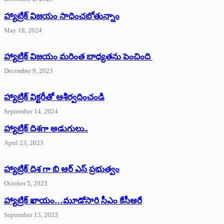
హ్యాట్రిక్‌ విజయం సాధించబోతున్నాం
May 18, 2024
హ్యాట్రిక్ విజయం మరింత బాధ్యతను పెంచింది
December 9, 2023
హ్యాట్రిక్‌ ‌విక్టరీతో ఆశీర్వదించండి
September 14, 2024
‌హ్యాట్రిక్‌ ‌దిశగా అడుగులు..
April 23, 2023
హ్యాట్రిక్ దిశ గా బి ఆర్ ఎస్ ప్రభుత్వం
October 5, 2023
హ్యాట్రిక్‌ ‌ఖాయం…మూడోసారి సీఎం కేసీఆరే
September 13, 2023