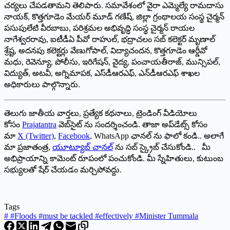
చర్యలు చేపడతామని తెలిపారు. సమావేశంలో వైరా ఎమ్మెల్యే రామదాసు
నాయక్, కొత్తగూడెం మేయర్ మూడ్ గణేష్, జిల్లా గ్రంథాలయ సంస్థ చైర్మన్
పసుపులేటి వీరబాబు, పరిశ్రమల అభివృద్ధి సంస్థ చైర్మన్ రాయల
నాగేశ్వరరావు, ఐటీడీఏ పీవో రాహుల్, భద్రాచలం సబ్ కలెక్టర్ మృణాల్
శ్రేష్ట, అదనపు కలెక్టర్లు వేణుగోపాల్, విద్యాచందన, కొత్తగూడెం ఆర్డీవో
మధు, రెవెన్యూ, పోలీసు, ఇరిగేషన్, వైద్య, పంచాయతీరాజ్, మున్సిపల్,
విద్యుత్, అటవీ, అగ్నిమాపక, ఎస్‌డీఆరఎఫ్, ఎన్‌డీఆరఎఫ్ శాఖల
అధికారులు పాల్గొన్నారు.
తెలుగు జాతీయ వార్తలు, ప్రత్యేక కథనాలు, ట్రెండింగ్ వీడియోలు
కోసం
Prajatantra
వెబ్‌సైట్ ను సందర్శించండి. తాజా అప్‌డేట్స్ కోసం
మా
X (Twitter)
,
Facebook
, WhatsApp ఛానల్ ను ఫాలో కండి.. అలాగే
మా ప్రజాతంత్ర,
యూట్యూబ్ చానల్
ను సబ్ స్క్రైబ్ చేసుకోండి.. మీ
అభిప్రాయాన్ని కామెంట్ రూపంలో పంచుకోండి. మీ స్నేహితులు, కుటుంబ
సభ్యులతో షేర్ చేయడం మర్చిపోవద్దు.
Tags
#
#Floods #must be tackled #effectively #Minister Tummala