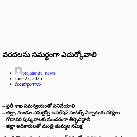
వరదలను సమర్థంగా ఎదుర్కోవాలి
prajatantra_news
June 27, 2026
ముఖ్యాంశాలు
– ప్రతీ శాఖ సమన్వయంతో పనిచేయాలి
– జిల్లా, మండల ఎమర్జెన్సీ ఆపరేషన్ సెంటర్స్ ఏర్పాటుకు చర్యలు
– గోదావరి పుష్కరాలకు సుందరంగా తీర్చిదిద్దాలీ
– జిల్లా అధికారులతో మంత్రి తుమ్మల సమీక్ష