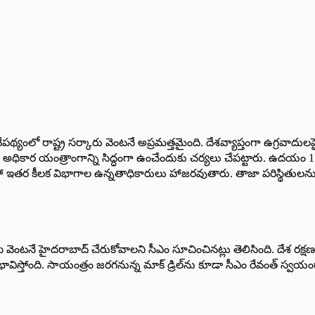
 నేపథ్యంలో రాష్ట్ర సర్కారు వెంటనే అప్రమత్తమైంది. దేశవ్యాప్తంగా ఉగ్
్డి అధికార యంత్రాంగాన్ని సిద్ధంగా ఉంచేందుకు చర్యలు చేపట్టారు. ఉదయం 
ంట్ సహా ఇతర కీలక విభాగాల ఉన్నతాధికారులు హాజరవుతారు. తాజా పరిస్థితు
చేసి వెంటనే హైదరాబాద్ చేరుకోవాలని సీఎం సూచించినట్లు తెలిసింది. దేశ రక
భావిస్తోంది. సాయంత్రం జరగనున్న మాక్ డ్రిల్‌ను కూడా సీఎం రేవంత్ స్వయంగా