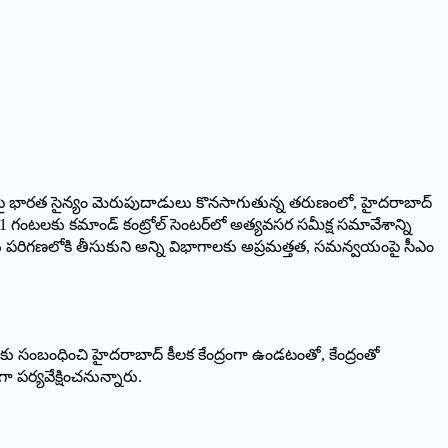
రవాదులపై భారత సైన్యం మెరుపుదాడులు కొనసాగుతున్న తరుణంలో, హైదరాబాద్
11 గంటలకు కమాండ్ కంట్రోల్ సెంటర్‌లో అత్యవసర సమీక్ష సమావేశాన్ని
లను పరిగణలోకి తీసుకుని అన్ని విభాగాలకు అప్రమత్తత, సమన్వయంపై సీఎం
్షణకు సంబంధించి హైదరాబాద్ కీలక కేంద్రంగా ఉండటంతో, కేంద్రంతో
 పర్యవేక్షించనున్నారు.