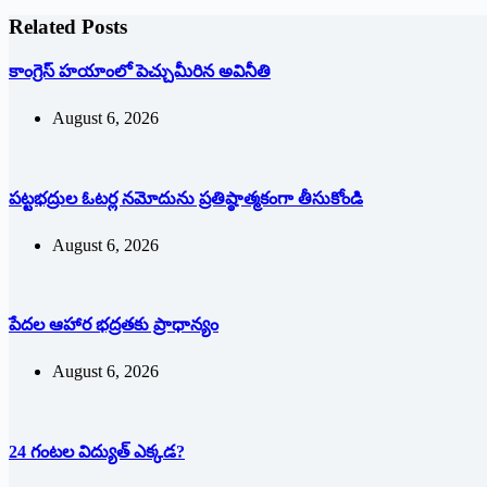
Related Posts
కాంగ్రెస్ హయాంలో పెచ్చుమీరిన అవినీతి
August 6, 2026
పట్టభద్రుల ఓటర్ల నమోదును ప్రతిష్ఠాత్మకంగా తీసుకోండి
August 6, 2026
పేదల ఆహార భద్రతకు ప్రాధాన్యం
August 6, 2026
24 గంటల విద్యుత్ ఎక్కడ?