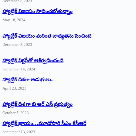
December 2, 2023
హ్యాట్రిక్‌ విజయం సాధించబోతున్నాం
May 18, 2024
హ్యాట్రిక్ విజయం మరింత బాధ్యతను పెంచింది
December 9, 2023
హ్యాట్రిక్‌ ‌విక్టరీతో ఆశీర్వదించండి
September 14, 2024
‌హ్యాట్రిక్‌ ‌దిశగా అడుగులు..
April 23, 2023
హ్యాట్రిక్ దిశ గా బి ఆర్ ఎస్ ప్రభుత్వం
October 5, 2023
హ్యాట్రిక్‌ ‌ఖాయం…మూడోసారి సీఎం కేసీఆరే
September 13, 2023