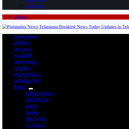
24 గంటలు
EPaper
ముఖ్యాంశాలు
జాతీయం
తెలంగాణ
ఆంధ్రప్రదేశ్
తెలంగాణార్థం
సన్నివేశం
బొమ్మా బొరుసు
సాహిత్యం-శోభ
శీర్షికలు
ప్రత్యేక వ్యాసాలు
ఎడిటోరియల్
అరుగు
సంకేతం
దక్కన్.కామ్
24 గంటలు