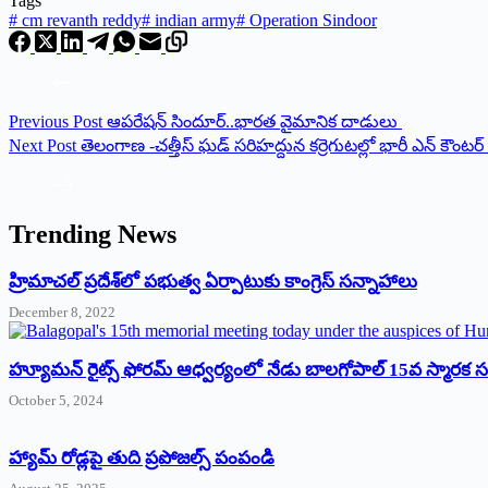
Tags
#
cm revanth reddy
#
indian army
#
Operation Sindoor
Previous
Post
ఆపరేషన్ సిందూర్..భారత వైమానిక దాడులు
Next
Post
తెలంగాణ -చత్తీస్ ఘడ్ సరిహద్దున కర్రెగుటల్లో భారీ ఎన్ కౌంటర్ 
Trending News
‌హ్రిమాచల్‌ ‌ప్రదేశ్‌లో పభుత్వ ఏర్పాటుకు కాంగ్రెస్‌ ‌సన్నాహాలు
December 8, 2022
హ్యూమన్‌ రైట్స్‌ ఫోరమ్‌ ఆధ్వర్యంలో నేడు బాలగోపాల్‌ 15వ స్మారక
October 5, 2024
హ్యామ్‌ రోడ్లపై తుది ప్రపోజల్స్‌ పంపండి