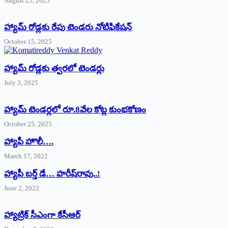
August 25, 2025
హ్యామ్‌ రోడ్లకు రేపు టెండరు నోటిఫికేషన్‌
October 15, 2025
హ్యామ్‌ రోడ్లకు త్వరలో టెండర్లు
July 3, 2025
హ్యామ్‌ ‌టెండర్లలో రూ.8వేల కోట్ల కుంభకోణం
October 25, 2025
హ్యాపీ హొలీ….
March 17, 2022
హ్యాపీ బర్త్ ‌డే… హరీష్‌రావు..!
June 2, 2022
హ్యాట్రిక్‌ ‌సీఎంగా కేసీఆర్‌