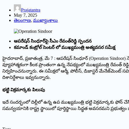
Prajatantra
May 7, 2025
తెలంగాణ
,
ముఖ్యాంశాలు
ఆపరేషన్‌ సింధూర్‌పై సీఎం రేవంత్‌రెడ్డి స్పందన
కమాండ్ కంట్రోల్ సెంటర్ లో ముఖ్యమంత్రి అత్యవసర సమీక్ష
హైదరాబాద్, ప్రజాతంత్ర, మే 7 : ఆపరేషన్ సింధూర్ (Operation Sindoor)
వ్యూహాత్మకంగా కీలక ప్రాంతంగా ఉన్న నేపథ్యంలో ముఖ్యమంత్రి రేవంత్ రెడ
నిర్వహించనున్నారు. ఈ సమీక్షలో ఆర్మీ, పోలీస్, డిజాస్టర్ మేనేజ్‌మె
దిశానిర్దేశాలు ఇవ్వనున్నారు.
భట్టి విక్రమార్కకు పిలుపు
ఇదే సందర్భంలో దిల్లీలో ఉన్న ఉప ముఖ్యమంత్రి భట్టి విక్రమార్కకు ఫోన్ 
సమన్వయానికి రాష్ట్ర స్థాయిలో పూర్తిస్థాయి సిద్ధత అవసరమని ప్రభుత్వం 