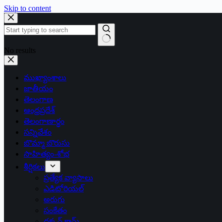
Skip to content
No results
ముఖ్యాంశాలు
జాతీయం
తెలంగాణ
ఆంధ్రప్రదేశ్
తెలంగాణార్థం
సన్నివేశం
బొమ్మా బొరుసు
సాహిత్యం-శోభ
శీర్షికలు
ప్రత్యేక వ్యాసాలు
ఎడిటోరియల్
అరుగు
సంకేతం
దక్కన్.కామ్