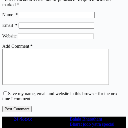
marked
*
Name
*
Email
*
Website
Add Comment
*
Save my name, email and website in this browser for the next
time I comment.
Post Comment
24 గంటలు
Balala Bharatham
Bharat jodo yatra special