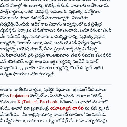
వంద రోజుల్లో ఈ అంశాన్ని కొలిక్కి తీసుకు రావాలని ఆదేశించారు.
హెల్త్ కార్డులు, ఇతర బెనిఫిట్స్ అమలుకు ప్రభుత్వ ఉద్యోగుల
వివరాలను కూడా డిజిలైజ్ చేయాలన్నారు. నిరంతరం
పర్యవేక్షించేందుకు ఆర్థిక శాఖ విభాగం ఆధ్వర్యంలో ఒక ప్రత్యేక
వ్యవస్థను ఏర్పాటు చేసుకోవాలని సూచించారు. సమావేశంలో ఎంపీ
వేం నరేందర్ రెడ్డి, సలహాదారు రామకృష్ణారావు, ప్రభుత్వ ప్రధాన
కార్యదర్శి సంజయ్ జాజు, ఎంఏ అండ్ యÖడీ ప్రత్యేక ప్రధాన
కార్యదర్శి జయేష్ రంజన్, సీఎం ప్రధాన కార్యదర్శి వి.శేషాద్రి,
ఎంసీహెచఆర్‌డీ వైస్ చైర్మన్ శాంతికుమారి, వేతన సవరణ కమిషనర్
ఎన్.శివశంకర్, ఆర్ధిక శాఖ ముఖ్య కార్యదర్శి సందీప్ కుమార్
సుల్తానియా, ప్రణాళికా విభాగం కార్యదర్శి గౌరవ్ ఉప్పల్, ఇతర
ఉన్నతాధికారులు హాజరయ్యారు.
తెలుగు జాతీయ వార్తలు, ప్రత్యేక కథనాలు, ట్రెండింగ్ వీడియోలు
కోసం
Prajatantra
వెబ్‌సైట్ ను సందర్శించండి. తాజా అప్‌డేట్స్
కోసం మా
X (Twitter)
,
Facebook
, WhatsApp ఛానల్ ను ఫాలో
కండి.. అలాగే మా ప్రజాతంత్ర,
యూట్యూబ్ చానల్
ను సబ్ స్క్రైబ్
చేసుకోండి.. మీ అభిప్రాయాన్ని కామెంట్ రూపంలో పంచుకోండి.
మీ స్నేహితులు, కుటుంబ సభ్యులతో షేర్ చేయడం మర్చిపోవద్దు.