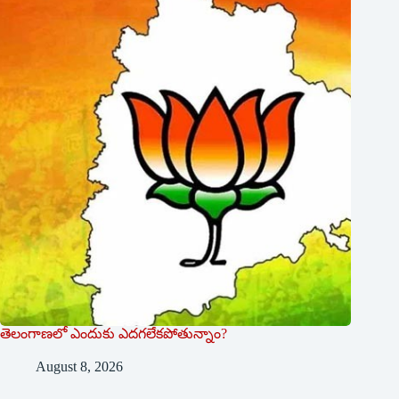
తెలంగాణలో ఎందుకు ఎదగలేకపోతున్నాం?
August 8, 2026