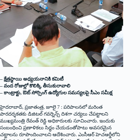
– క్షేత్రస్థాయి అధ్యయనానికి కమిటీ
– వంద రోజుల్లో కొలిక్కి తీసుకురావాలి
– కాంట్రాక్టు, ఔట్ సోర్సింగ్ ఉద్యోగుల సమస్యలపై సీఎం సమీక్ష
హైదరాబాద్, ప్రజాతంత్ర, జూలై 7 : పరిపాలనలో మరింత
పారదర్శకతకు డిజిటల్ గవర్నెన్స్ దిశగా చర్యలు చేపట్టాలని
ముఖ్యమంత్రి రేవంత్ రెడ్డి అధికారులకు సూచించారు. ఇందుకు
సంబంధించి ప్రణాళికలు సిద్ధం చేయడంతోపాటు అవసరమైన
చట్టాలను రూపొందించాలని ఆదేశించారు. ఎంసీఆర్ హెచఆర్డీలోని