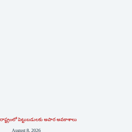
రాష్ట్రంలో పెట్టుబడులకు అపార అవకాశాలు
August 8, 2026