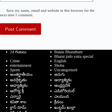
Save my name, email and website in this browser for the
next time I comment.
Post Comment
24 గంటలు
Balala Bharatham
Bharat jodo yatra special
Crime
English
entertainment
Shoba
Sports
Uncategorized
అంతర్జాతీయం
అరుగు
అవర్గీకృతం
ఆద్యాత్మికం
ఆధ్యాత్మికం
ఆంధ్రప్రదేశ్
ఆరోగ్య శ్రీ
ఎడిటోరియల్
ఎన్నారై
ఎలమంద
కవితా శాల
క్రీడలు
క్లాస్ రూమ్
ఖుల్లమ్ ఖుల్లా