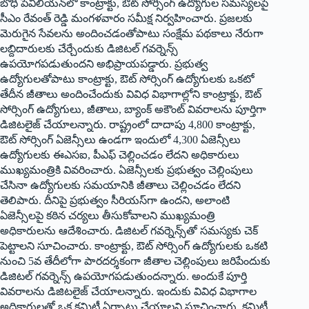
బోధి పెవిలియన్‌లో కాంట్రాక్టు, ఔట్ సోర్సింగ్ ఉద్యోగుల సమస్యలపై
సీఎం రేవంత్ రెడ్డి మంగళవారం సమీక్ష నిర్వహించారు. ప్రజలకు
మెరుగైన సేవలను అందించడంతోపాటు సంక్షేమ పథకాలు నేరుగా
లబ్దిదారులకు చేర్చేందుకు డిజిటల్ గవర్నెన్స్
ఉపయోగపడుతుందని అభిప్రాయపడ్డారు. ప్రభుత్వ
ఉద్యోగులతోపాటు కాంట్రాక్టు, ఔట్ సోర్సింగ్ ఉద్యోగులకు ఒకటో
తేదీన జీతాలు అందించేందుకు వివిధ విభాగాల్లోని కాంట్రాక్టు, ఔట్
సోర్సింగ్ ఉద్యోగులు, జీతాలు, బ్యాంక్ అకౌంట్ వివరాలను పూర్తిగా
డిజిటలైజ్ చేయాలన్నారు. రాష్ట్రంలో దాదాపు 4,800 కాంట్రాక్టు,
ఔట్ సోర్సింగ్ ఏజెన్సీలు ఉండగా ఇందులో 4,300 ఏజెన్సీలు
ఉద్యోగులకు ఈఎసఐ, పీఎఫ్ చెల్లించడం లేదని అధికారులు
ముఖ్యమంత్రికి వివరించారు. ఏజెన్సీలకు ప్రభుత్వం చెల్లింపులు
చేసినా ఉద్యోగులకు సమయానికి జీతాలు చెల్లించడం లేదని
తెలిపారు. దీనిపై ప్రభుత్వం సీరియస్‌గా ఉందని, అలాంటి
ఏజెన్సీలపై కఠిన చర్యలు తీసుకోవాలని ముఖ్యమంత్రి
అధికారులను ఆదేశించారు. డిజిటల్ గవర్నెన్స్‌తో సమస్యకు చెక్
పెట్టాలని సూచించారు. కాంట్రాక్టు, ఔట్ సోర్సింగ్ ఉద్యోగులకు ఒకటి
నుంచి 5వ తేదీలోగా పారదర్శకంగా జీతాల చెల్లింపులు జరిపేందుకు
డిజిటల్ గవర్నెన్స్ ఉపయోగపడుతుందన్నారు. అందుకే పూర్తి
వివరాలను డిజిటలైజ్ చేయాలన్నారు. ఇందుకు వివిధ విభాగాల
అధికారులతో ఒక కమిటీ ఏర్పాటు చేయాలని సూచించారు. కమిటీ