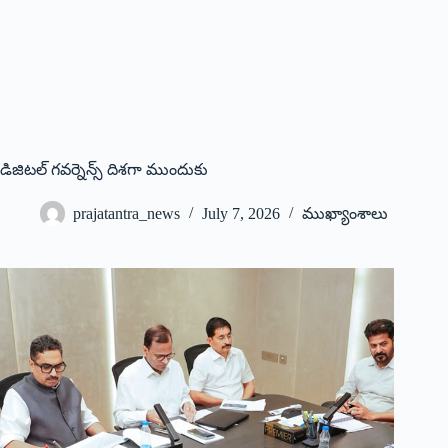
డిజిటల్ గవర్నెన్స్‌ దిశగా ముందుకు
prajatantra_news
July 7, 2026
ముఖ్యాంశాలు