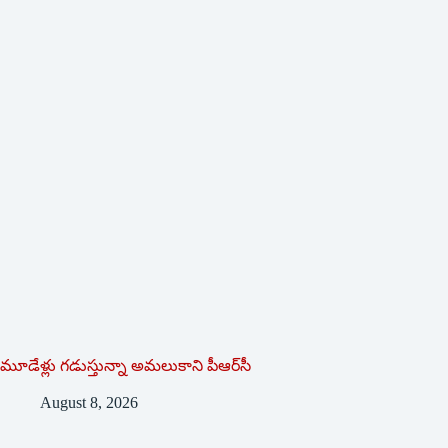
మూడేళ్లు గ‌డుస్తున్నా అమ‌లుకాని పీఆర్‌సీ
August 8, 2026