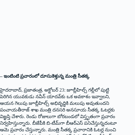
– ఇంటింటి ప్రచారంలో దూసుకెళ్తున్న మంత్రి సీతక్క
హైదరాబాద్‌, ప్రజాతంత్ర, అక్టోబర్‌ 23: జూబ్లీహిల్స్‌ గల్లీలో పుట్టి
పెరిగిన యువకుడు నవీన్‌ యాదవ్‌కు ఒక అవకాశం ఇవ్వాలని,
ఆయన గెలుపు జూబ్లీహిల్స్‌ అభివృద్ధికి మలుపు అవుతుందని
పంచాయతీరాజ్‌ శాఖ మంత్రి దనసరి అనసూయ సీతక్క ఓటర్లకు
విజ్ఞప్తి చేశారు. రెండు రోజులుగా బోరబండలో విస్తృతంగా ప్రచారం
నిర్వహిస్తున్నారు. బీజేపీకి బి-టీమ్‌గా బీఆర్‌ఎస్‌ పనిచేస్తున్నదంటూ
ఆమె ప్రచారం చేస్తున్నారు. మంత్రి సీతక్క ప్రచారానికి ఓటర్ల నుంచి