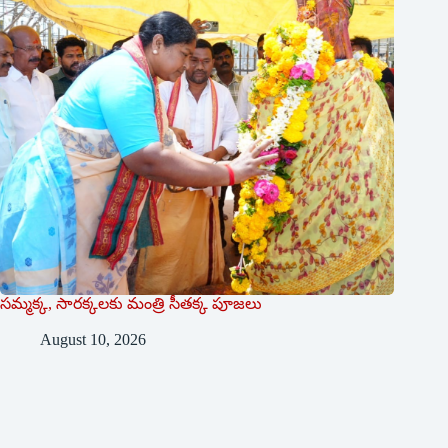
సమ్మక్క, సారక్కలకు మంత్రి సీతక్క పూజలు
August 10, 2026