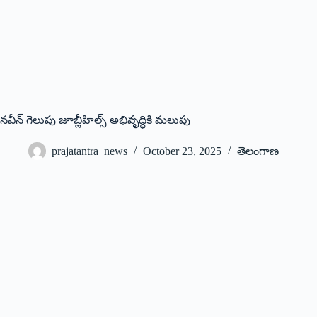
నవీన్‌ గెలుపు జూబ్లీహిల్స్‌ అభివృద్ధికి మలుపు
prajatantra_news
October 23, 2025
తెలంగాణ