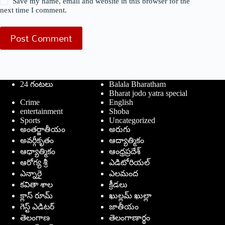
Save my name, email and website in this browser for the
next time I comment.
Post Comment
24 గంటలు
Balala Bharatham
Bharat jodo yatra special
Crime
English
entertainment
Shoba
Sports
Uncategorized
అంతర్జాతీయం
అరుగు
అవర్గీకృతం
ఆద్యాత్మికం
ఆధ్యాత్మికం
ఆంధ్రప్రదేశ్
ఆరోగ్య శ్రీ
ఎడిటోరియల్
ఎన్నారై
ఎలమంద
కవితా శాల
క్రీడలు
క్లాస్ రూమ్
ఖుల్లమ్ ఖుల్లా
గెస్ట్ ఎడిటర్
జాతీయం
తెలంగాణ
తెలంగాణార్థం