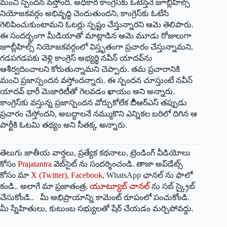
మంచి స్పందన వస్తోంది. అధికార కాంగ్రెస్‌కు ఓటేస్తేనే జూబ్లీహిల్స్‌
నియోజకవర్గం అభివృద్ధి చెందుతుందని, కాంగ్రెస్‌కు ఓటేసి
గెలిపించుకుంటామని ఓటర్లు స్పష్టం చేస్తున్నారని ఆమె తెలిపారు.
ఈ సందర్భంగా మీడియాతో మాట్లాడిన ఆమె మూడు రోజులుగా
జూబ్లీహిల్స్‌ నియోజకవర్గంలో విస్తృతంగా ప్రచారం చేస్తున్నామని,
గడపగడపకు వెళ్లి కాంగ్రెస్‌ అభ్యర్థి నవీన్‌ యాదవ్‌ను
ఆశీర్వదించాలని కోరుతున్నామని చెప్పారు. తమ ప్రచారానికి
మంచి ప్రజాస్పందన వస్తోందన్నారు. ఈ స్పందన చూస్తుంటే నవీన్‌
యాదవ్‌ భారీ మెజారిటీతో గెలవడం ఖాయం అని అన్నారు.
కాంగ్రెస్‌కు వస్తున్న ప్రజాస్పందన వోర్చుకోలేక బీిఆర్‌ఎస్‌ తప్పుడు
ప్రచారం చేస్తోందని, అబద్దాలనే నమ్ముకొని ఎన్నికల బరిలో దిగిన ఆ
పార్టీకి ఓటమి తథ్యం అని సీతక్క అన్నారు.
తెలుగు జాతీయ వార్తలు, ప్రత్యేక కథనాలు, ట్రెండింగ్ వీడియోలు
కోసం
Prajatantra
వెబ్‌సైట్ ను సందర్శించండి. తాజా అప్‌డేట్స్
కోసం మా
X (Twitter)
,
Facebook
, WhatsApp ఛానల్ ను ఫాలో
కండి.. అలాగే మా ప్రజాతంత్ర,
యూట్యూబ్ చానల్
ను సబ్ స్క్రైబ్
చేసుకోండి.. మీ అభిప్రాయాన్ని కామెంట్ రూపంలో పంచుకోండి.
మీ స్నేహితులు, కుటుంబ సభ్యులతో షేర్ చేయడం మర్చిపోవద్దు.