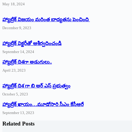
May 18, 2024
హ్యాట్రిక్ విజయం మరింత బాధ్యతను పెంచింది
December 9, 2023
హ్యాట్రిక్‌ ‌విక్టరీతో ఆశీర్వదించండి
September 14, 2024
‌హ్యాట్రిక్‌ ‌దిశగా అడుగులు..
April 23, 2023
హ్యాట్రిక్ దిశ గా బి ఆర్ ఎస్ ప్రభుత్వం
October 5, 2023
హ్యాట్రిక్‌ ‌ఖాయం…మూడోసారి సీఎం కేసీఆరే
September 13, 2023
Related Posts