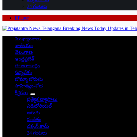
24 గంటలు
EPaper
ముఖ్యాంశాలు
జాతీయం
తెలంగాణ
ఆంధ్రప్రదేశ్
తెలంగాణార్థం
సన్నివేశం
బొమ్మా బొరుసు
సాహిత్యం-శోభ
శీర్షికలు
ప్రత్యేక వ్యాసాలు
ఎడిటోరియల్
అరుగు
సంకేతం
దక్కన్.కామ్
24 గంటలు