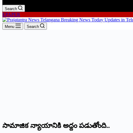
Search
EPAPER
Menu
Search
సామాజిక న్యాయానికి అద్దం పడుతోంది..