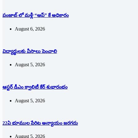
పంజాబ్ లో మళ్లీ “ఆప్” కే అధికారం
August 6, 2026
విద్యార్థులకు వీసాలు పెంచాలి
August 5, 2026
ఆస్టర్ డీఎం క్వాలిటీ కేర్ శుభారంభం
August 5, 2026
22ఏ భూముల పేరిట అన్యాయం జరగదు
August 5, 2026