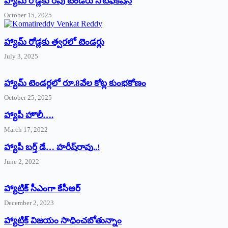
హ్యామ్‌ రోడ్లకు రేపు టెండరు నోటిఫికేషన్‌
October 15, 2025
హ్యామ్‌ రోడ్లకు త్వరలో టెండర్లు
July 3, 2025
హ్యామ్‌ ‌టెండర్లలో రూ.8వేల కోట్ల కుంభకోణం
October 25, 2025
హ్యాపీ హొలీ….
March 17, 2022
హ్యాపీ బర్త్ ‌డే… హరీష్‌రావు..!
June 2, 2022
హ్యాట్రిక్‌ ‌సీఎంగా కేసీఆర్‌
December 2, 2023
హ్యాట్రిక్‌ విజయం సాధించబోతున్నాం