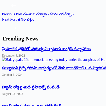
Previous
Post
దళితుల దశాబ్దాల కలను నెరవేర్చాం..
Next
Post
జీవిత చట్టం
Trending News
‌హ్రిమాచల్‌ ‌ప్రదేశ్‌లో పభుత్వ ఏర్పాటుకు కాంగ్రెస్‌ ‌సన్నాహాలు
December 8, 2022
హ్యూమన్‌ రైట్స్‌ ఫోరమ్‌ ఆధ్వర్యంలో నేడు బాలగోపాల్‌ 15వ స్మారక
October 5, 2024
హ్యామ్‌ రోడ్లపై తుది ప్రపోజల్స్‌ పంపండి
August 25, 2025