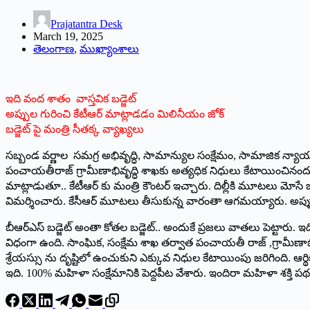
Prajatantra Desk
March 19, 2025
తెలంగాణ
,
ముఖ్యాంశాలు
ఇది వంద శాతం వాస్తవిక బడ్జెట్
అప్పుల గురించి కేటీఆర్ మాట్లాడడం మిలినీయం జోక్
బడ్జెట్ పై మంత్రి సీతక్క వ్యాఖ్యలు
సబ్బండ వర్ణాల సమగ్ర అభివృద్ధి, సామాన్యుల సంక్షేమం, సామాజిక న్యాయా
పంచాయతీరాజ్ గ్రామీణాభివృద్ధి శాఖకు అత్యధిక నిధులు కేటాయించినందుకు 
మాట్లాడుతూ.. కేటీఆర్ కు మంత్రి కౌంటర్ ఇచ్చారు. దిల్లీకి మూటలు మోస
విమర్శించారు. కేసీఆర్ మూటలు తీసుకున్న వారంతా ఆగమయ్యారు. అప్పుల గ
బీఆర్ఎస్ బడ్జెట్ అంతా కోతల బడ్జెట్.. అందుకే ప్రజలు వాతలు పెట్టారు.
విధంగా ఉంది. సాంఘిక, సంక్షేమ శాఖ తర్వాత పంచాయతీ రాజ్ ,గ్రామీణా
శ్రేయస్సు ను దృష్టిలో ఉంచుకుని ఎక్కువ నిధుల కేటాయింపు జరిగింది. ఆర్
ఇది. 100% మహిళా సంక్షేమానికి పెద్దపీట వేశారు. ఇందిరా మహిళా శక్తి ప