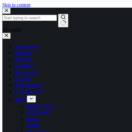
Skip to content
No results
ముఖ్యాంశాలు
జాతీయం
తెలంగాణ
ఆంధ్రప్రదేశ్
తెలంగాణార్థం
సన్నివేశం
బొమ్మా బొరుసు
సాహిత్యం-శోభ
శీర్షికలు
ప్రత్యేక వ్యాసాలు
ఎడిటోరియల్
అరుగు
సంకేతం
దక్కన్.కామ్