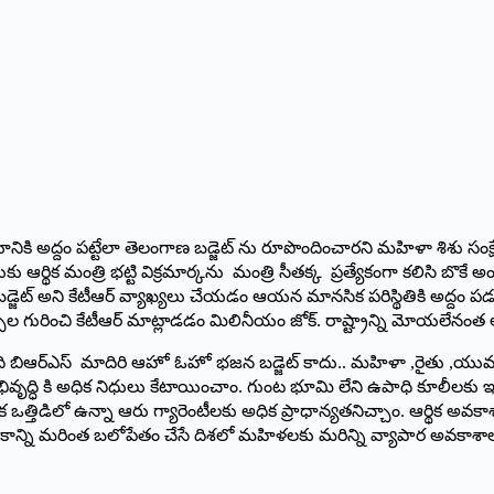
నికి అద్దం పట్టేలా తెలంగాణ బడ్జెట్ ను రూపొందించారని మహిళా శిశు సంక
ఆర్థిక మంత్రి భట్టి విక్రమార్కను మంత్రి సీతక్క ప్రత్యేకంగా కలిసి బొక
ే బడ్జెట్ అని కేటీఆర్ వ్యాఖ్యలు చేయడం ఆయన మానసిక పరిస్థితికి అద్దం
ురించి కేటీఆర్ మాట్లాడడం మిలినీయం జోక్. రాష్ట్రాన్ని మోయలేనంత అప్
 ఇది బిఆర్ఎస్ మాదిరి ఆహో ఓహో భజన బడ్జెట్ కాదు.. మహిళా ,రైతు ,యువత, 
భివృద్ధి కి అధిక నిధులు కేటాయించాం. గుంట భూమి లేని ఉపాధి కూలీలకు
థిక ఒత్తిడిలో ఉన్నా ఆరు గ్యారెంటీలకు అధిక ప్రాధాన్యతనిచ్చాం. ఆర్థిక అ
థకాన్ని మరింత బలోపేతం చేసే దిశలో మహిళలకు మరిన్ని వ్యాపార అవకాశాలు క