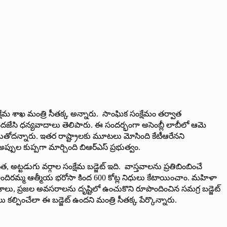
్షేమ శాఖ మంత్రి సీతక్క అన్నారు. సాంఘిక సంక్షేమం తర్వాత
ే అందజేసి ధన్యవాదాలు తెలిపారు. ఈ సందర్భంగా అసెంబ్లీ లాబీలో ఆమె
 పడుతోదన్నారు. ఇతర రాష్ట్రాలకు మూటలు మోసింది కేటీఆరేనని
పుల కుప్పగా మార్చింది బిఆర్ఎస్ ప్రభుత్వం.
అట్టడుగు వర్గాల సంక్షేమ బడ్జెట్ ఇది. వాస్తవాలను ప్రతిబింబించే
 ఇందిరమ్మ ఆత్మీయ భరోసా కింద 600 కోట్ల నిధులు కేటాయించాం. మహిళా
వకాశాలు, ప్రజల అవసరాలను దృష్టిలో ఉంచుకొని రూపొందించిన సమగ్ర బడ్జెట్
ల్పించేలా ఈ బడ్జెట్ ఉందని మంత్రి సీతక్క పేర్కొన్నారు.