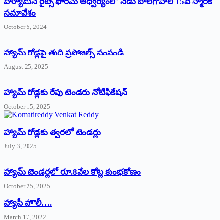
హ్యూమన్‌ రైట్స్‌ ఫోరమ్‌ ఆధ్వర్యంలో నేడు బాలగోపాల్‌ 15వ స్మారక
సమావేశం
October 5, 2024
హ్యామ్‌ రోడ్లపై తుది ప్రపోజల్స్‌ పంపండి
August 25, 2025
హ్యామ్‌ రోడ్లకు రేపు టెండరు నోటిఫికేషన్‌
October 15, 2025
హ్యామ్‌ రోడ్లకు త్వరలో టెండర్లు
July 3, 2025
హ్యామ్‌ ‌టెండర్లలో రూ.8వేల కోట్ల కుంభకోణం
October 25, 2025
హ్యాపీ హొలీ….
March 17, 2022