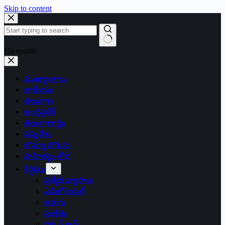
Skip to content
No results
ముఖ్యాంశాలు
జాతీయం
తెలంగాణ
ఆంధ్రప్రదేశ్
తెలంగాణార్థం
సన్నివేశం
బొమ్మా బొరుసు
సాహిత్యం-శోభ
శీర్షికలు
ప్రత్యేక వ్యాసాలు
ఎడిటోరియల్
అరుగు
సంకేతం
దక్కన్.కామ్