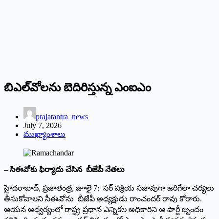
బిఎల్‌వోలను బెదిరిస్తున్న ఎంఐఎం
prajatantra_news
July 7, 2026
ముఖ్యాంశాలు
– సిఈవోకు ఫిర్యాదు చేసిన బీజేపీ నేతలు
హైదరాబాద్‌,‌ ప్రజాతంత్ర, జూలై 7: సర్‌ ‌పక్రియ సజావుగా జరిగేలా చర్యలు
తీసుకోవాలని సీఈవోను బీజేపీ అధ్యక్షుడు రాంచందర్‌ ‌రావు కోరారు.
ఆయన ఆధ్వర్యంలో రాష్ట్ర ప్రధాన ఎన్నికల అధికారిని ఆ పార్టీ బృందం