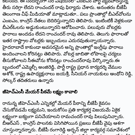
కలిసింది. ఈ సందర్భంగా సర్‌ ‌విషయంలో ఎంఐఎం పార్టీ వ్యవహరిస్తున్న
తీరు సరిగ్గా లేదని రాంచందర్‌ ‌రావు ఫిర్యాదు చేశారు. అనంతరం బీజేపీ
తెలంగాణ చీఫ్ ‌మీడియాతో మాట్లాడుతూ.. పలు ప్రాంతాల్లో బీఎల్‌వోలను
ఎంఐఎం, కాంగ్రెస్‌ ‌నేతలు బెదిరిస్తున్నారని తెలిపారు. ఇంటింటికీ వెళ్లకుండా
బీఎల్‌ఓలను అడ్డుకుంటున్నారని ఆరోపించారు. పలువురు వోటర్లకు
ఫారాలు అందడం లేదని రాంచందర్‌ ‌రావు తెలిపారు. తెలుగు ఫారాలతో
ఇతర రాష్ట్రాల వోటర్లకు ఇబ్బందులు ఎదురవుతున్నాయన్నారు.
హైదరాబాదే కాకుండా అవసరమైన అన్ని ప్రాంతాల్లో ఇంగ్లీషు ఫారాలు
అందించాలని కోరినట్లు తెలిపారు. వోటర్ల జాబితా లోపాలపై చర్యలు
తీసుకోవాలని సీఈవోను కోరినట్లు రాంచందర్‌రావు పేర్కొన్నారు.ఈ
బృందంలో ఎమ్మెల్సీ అంజిరెడ్డి, పార్టీ రాష్ట్ర ప్రధాన కార్యదర్శి వేముల
అశోక్, రాష్ట్ర ఉపాధ్యక్షురాలు జయశ్రీ, సీనియర్ నాయకులు ఆంథోని రెడ్డి,
సోల్కర్ తదితరులు ఉన్నారు
జీహెచ్‌ఎంసీ మేయర్ పీఠమే లక్ష్యం కావాలి
రానున్న జీహెచ్‌ఎంసీ ఎన్నికల్లో మేయర్ పీఠాన్ని బీజేపీ కైవసం
చేసుకోవడమే లక్ష్యమని, ఇందుకోసం ప్రతి కార్యకర్త విజయమే ఏకైక
లక్ష్యంగా ఐక్యంగా పనిచేయాలని రామచందర్ రావు పిలుపునిచ్చారు.
బీఆర్‌ఎస్ , కాంగ్రెస్ పాలనకు విసిగిపోయిన ప్రజలు బీజేపీ వైపు ఆశగా
చూస్తున్నారన్నారు. బీజేపీ రంగారెడ్డి అర్బన్ జిల్లా కార్యవర్గ సమావేశంలో