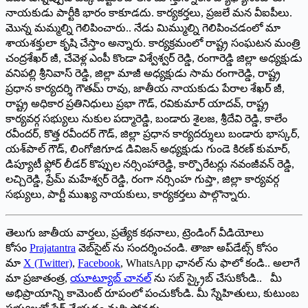
నాయకుడు పార్టీకి భారం కాకూడదు. కార్యకర్తలు, ప్రజలే మన వీఐపీలు.
మొన్న మమ్మల్ని గెలిపించారు.. నేడు మిమ్ముల్ని గెలిపించడంలో మా
శాయశక్తులా కృషి చేస్తాం అన్నారు. కార్యక్రమంలో రాష్ట్ర సంఘటన మంత్రి
చంద్రశేఖర్ జీ, చేవెళ్ల ఎంపీ కొండా విశ్వేశ్వర్ రెడ్డి, రంగారెడ్డి జిల్లా అధ్యక్షుడు
వనిపల్లి శ్రీనివాస్ రెడ్డి, జిల్లా మాజీ అధ్యక్షుడు సామ రంగారెడ్డి, రాష్ట్ర
ప్రధాన కార్యదర్శి గౌతమ్ రావు, జాతీయ నాయకుడు పేరాల శేఖర్ జీ,
రాష్ట్ర అధికార ప్రతినిధులు ప్రభా గౌడ్, రవికుమార్ యాదవ్, రాష్ట్ర
కార్యవర్గ సభ్యులు నుకుల పద్మారెడ్డి, బండారు శైలజ, శ్రీదేవి రెడ్డి, కాలేం
రవీందర్, కొత్త రవీందర్ గౌడ్, జిల్లా ప్రధాన కార్యదర్శులు బండారు భాస్కర్,
యశ్‌పాల్ గౌడ్, లింగోజిగూడ డివిజన్ అధ్యక్షుడు గుండె కిరణ్ కుమార్,
డిప్యూటీ ఫ్లోర్ లీడర్ కొప్పుల నర్సింహారెడ్డి, కార్పొరేటర్లు నవంజీవన్ రెడ్డి,
లచ్చిరెడ్డి, ప్రేమ్ మహేశ్వర్ రెడ్డి, రంగా నర్సింహ గుప్తా, జిల్లా కార్యవర్గ
సభ్యులు, పార్టీ ముఖ్య నాయకులు, కార్యకర్తలు పాల్గొన్నారు.
తెలుగు జాతీయ వార్తలు, ప్రత్యేక కథనాలు, ట్రెండింగ్ వీడియోలు
కోసం
Prajatantra
వెబ్‌సైట్ ను సందర్శించండి. తాజా అప్‌డేట్స్ కోసం
మా
X (Twitter)
,
Facebook
, WhatsApp ఛానల్ ను ఫాలో కండి.. అలాగే
మా ప్రజాతంత్ర,
యూట్యూబ్ చానల్
ను సబ్ స్క్రైబ్ చేసుకోండి.. మీ
అభిప్రాయాన్ని కామెంట్ రూపంలో పంచుకోండి. మీ స్నేహితులు, కుటుంబ