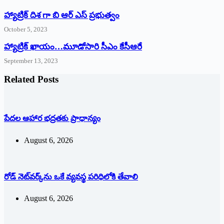
హ్యాట్రిక్ దిశ గా బి ఆర్ ఎస్ ప్రభుత్వం
October 5, 2023
హ్యాట్రిక్‌ ‌ఖాయం…మూడోసారి సీఎం కేసీఆరే
September 13, 2023
Related Posts
పేదల ఆహార భద్రతకు ప్రాధాన్యం
August 6, 2026
రోడ్ నెట్‌వర్క్‌ను ఒకే వ్య‌వ‌స్థ ప‌రిధిలోకి తేవాలి
August 6, 2026