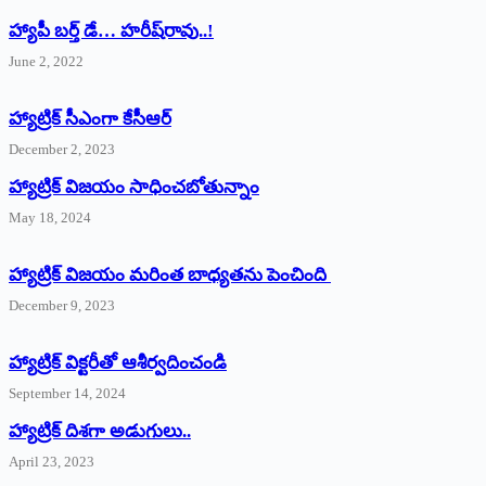
హ్యాపీ బర్త్ ‌డే… హరీష్‌రావు..!
June 2, 2022
హ్యాట్రిక్‌ ‌సీఎంగా కేసీఆర్‌
December 2, 2023
హ్యాట్రిక్‌ విజయం సాధించబోతున్నాం
May 18, 2024
హ్యాట్రిక్ విజయం మరింత బాధ్యతను పెంచింది
December 9, 2023
హ్యాట్రిక్‌ ‌విక్టరీతో ఆశీర్వదించండి
September 14, 2024
‌హ్యాట్రిక్‌ ‌దిశగా అడుగులు..
April 23, 2023