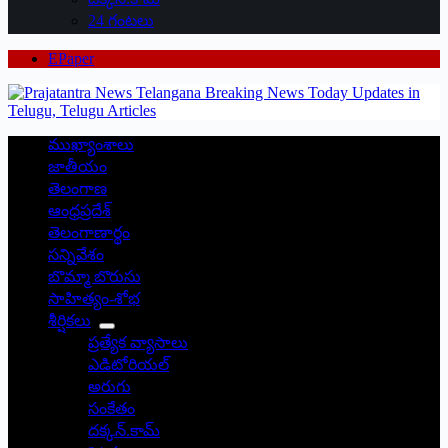
24 గంటలు
EPaper
ముఖ్యాంశాలు
జాతీయం
తెలంగాణ
ఆంధ్రప్రదేశ్
తెలంగాణార్థం
సన్నివేశం
బొమ్మా బొరుసు
సాహిత్యం-శోభ
శీర్షికలు
ప్రత్యేక వ్యాసాలు
ఎడిటోరియల్
అరుగు
సంకేతం
దక్కన్.కామ్