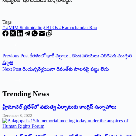
సభ్యులతో షేర్ చేయడం మర్చిపోవద్దు.
Tags
#
#MIM #intimidating BLOs #Ramachandar Rao
Previous
Post
కేరళంలో భారీ వర్షాలు.. కొండచరియలు విరిగిపడి ముగ్గురి
మృతి
Next
Post
రెండున్న‌రేళ్ల‌యినా రేవంత్‌కు పాల‌న‌పై ప‌ట్టు లేదు
Trending News
‌హ్రిమాచల్‌ ‌ప్రదేశ్‌లో పభుత్వ ఏర్పాటుకు కాంగ్రెస్‌ ‌సన్నాహాలు
December 8, 2022