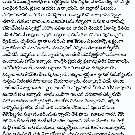
ఆయన ముఖ్య అతిథిగా కార్యకర్తలకు దిశానిర్దేశం చేశారు. జిల్లాలో పార్టీకి
బలమైన కేడర్, ప్రజల ఆదరణ ఉన్నాయని, ఈ జిల్లాలో విజయం
సాధించడానికి అనుకూల పరిస్థితులు ఉన్నాయని ఆశాభావం వ్యక్తం
చేశారు. గతంలో సాధించిన విజయాలను స్ఫూర్తిగా తీసుకుని రానున్న
జీహెచ్‌ఎంసీ ఎన్నికల్లో 100% ఫలితాలు సాధించి మేయర్ పీఠాన్ని కైవసం
చేసుకోవడమే లక్ష్యంగా ప్రతి ఒక్కరూ పనిచేయాలని పిలుపునిచ్చారు.
ద్వితీయ, తృతీయ స్థానాల గురించి కాక కేవలం విజయాన్నే లక్ష్యంగా
పెట్టుకోవాలని సూచించారు. మున్సిపల్ ఎన్నికల తర్వాత జెడ్పీటీసీ,
ఎంపీటీసీ ఎన్నికలు రానున్నాయని, అందరికీ భవిష్యత్తులో అవకాశాలు
ఉంటాయని హామీ ఇచ్చారు. కాంగ్రెస్ ప్రభుత్వ ప్రజావ్యతిరేక విధానాలపై,
అవినీతిపై బూత్, మండల స్థాయి నుంచి బలమైన ఉద్యమాలను
నిర్మించాలని కేడర్‌కు పిలుపునిచ్చారు. జిల్లావ్యాప్తంగా స్థానిక సమస్యలను
గుర్తించి నిరంతర పోరాటాలు చేయాలన్నారు. మల్కాజ్గిరి ఎంపీ ఈటల
రాజేందర్ మాట్లాడుతూ సైబరాబాద్ మున్సిపాలిటీ మీద ఎగిరేది కాషాయ
జెండానే అని అన్నారు. తాను ఎంపీగా గెలిచిన తరువాత ఎల్బీనగర్
నియోజకవర్గం కార్పొరేటర్లకు రూ.కోట్ల నిధులు వచ్చాయని, ఇక్కడి
కార్పొరేటర్లు తమ వంటి వారి అవసరం లేకుండానే ప్రజల పనులు
చేసిపెట్టగల సత్తా సంతరించుకున్నారని తెలిపారు. మాటల గారడి చేసి
గెలిచిన రేవంత్ రెడ్డి రెండేళ్లకే వెలకిల పడ్డాడని ఎద్దేవా చేశారు. ఈ పార్టీ
మళ్లీ గెలవదు అని మంత్రులు, ఎమ్మెల్యేలు, నాయకులే అంటున్నారని,
దీపం ఉన్నప్పుడే చక్క పెట్టుకోవాలని చూస్తున్నారని వ్యాఖ్యానించారు.