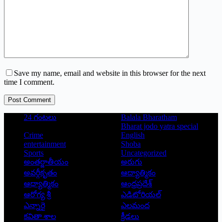
Save my name, email and website in this browser for the next
time I comment.
Post Comment
24 గంటలు
Balala Bharatham
Bharat jodo yatra special
Crime
English
entertainment
Shoba
Sports
Uncategorized
అంతర్జాతీయం
అరుగు
అవర్గీకృతం
ఆద్యాత్మికం
ఆధ్యాత్మికం
ఆంధ్రప్రదేశ్
ఆరోగ్య శ్రీ
ఎడిటోరియల్
ఎన్నారై
ఎలమంద
కవితా శాల
క్రీడలు