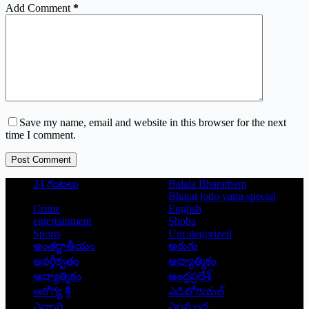
Add Comment
*
Save my name, email and website in this browser for the next
time I comment.
Post Comment
24 గంటలు
Balala Bharatham
Bharat jodo yatra special
Crime
English
entertainment
Shoba
Sports
Uncategorized
అంతర్జాతీయం
అరుగు
అవర్గీకృతం
ఆద్యాత్మికం
ఆధ్యాత్మికం
ఆంధ్రప్రదేశ్
ఆరోగ్య శ్రీ
ఎడిటోరియల్
ఎన్నారై
ఎలమంద