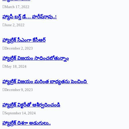
March 17, 2022
హ్యాపీ బర్త్ ‌డే… హరీష్‌రావు..!
June 2, 2022
హ్యాట్రిక్‌ ‌సీఎంగా కేసీఆర్‌
December 2, 2023
హ్యాట్రిక్‌ విజయం సాధించబోతున్నాం
May 18, 2024
హ్యాట్రిక్ విజయం మరింత బాధ్యతను పెంచింది
December 9, 2023
హ్యాట్రిక్‌ ‌విక్టరీతో ఆశీర్వదించండి
September 14, 2024
‌హ్యాట్రిక్‌ ‌దిశగా అడుగులు..