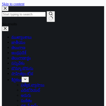
Skip to content
No results
ముఖ్యాంశాలు
జాతీయం
తెలంగాణ
ఆంధ్రప్రదేశ్
తెలంగాణార్థం
సన్నివేశం
బొమ్మా బొరుసు
సాహిత్యం-శోభ
శీర్షికలు
ప్రత్యేక వ్యాసాలు
ఎడిటోరియల్
అరుగు
సంకేతం
దక్కన్.కామ్