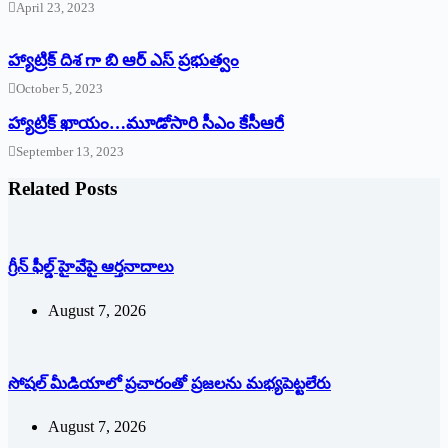
April 23, 2023
హ్యాట్రిక్ దిశ గా బి ఆర్ ఎస్ ప్రభుత్వం
October 5, 2023
హ్యాట్రిక్‌ ‌ఖాయం…మూడోసారి సీఎం కేసీఆరే
September 13, 2023
Related Posts
గ్రీన్ ఫీల్డ్ హైవేపై ఆర్తనాదాలు
August 7, 2026
సోషల్‌ ‌మీడియాలో ప్రచారంతో ప్రజలను మభ్యపెట్టలేరు
August 7, 2026