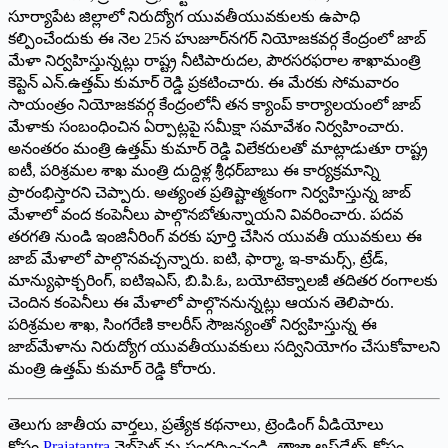
సూర్యాపేట జిల్లాలో నిరుద్యోగ యువతీయువకులకు ఉపాధి
కల్పించేందుకు ఈ నెల 25న హుజూర్‌నగర్‌ నియోజకవర్గ కేంద్రంలో జాబ్‌
మేళా నిర్వహిస్తున్నట్లు రాష్ట్ర నీటిపారుదల, పౌరసరఫరాల శాఖామంత్రి
కెప్టెన్‌ ఎన్‌.ఉత్తమ్‌ కుమార్‌ రెడ్డి ప్రకటించారు. ఈ మేరకు సోమవారం
సాయంత్రం నియోజకవర్గ కేంద్రంలోనీ తన క్యాంప్‌ కార్యాలయంలో జాబ్‌
మేళాకు సంబంధించిన ఏర్పాట్లపై సమీక్షా సమావేశం నిర్వహించారు.
అనంతరం మంత్రి ఉత్తమ్‌ కుమార్‌ రెడ్డి విలేకరులతో మాట్లాడుతూ రాష్ట్ర
ఐటీ, పరిశ్రమల శాఖ మంత్రి దుద్దిళ్ల శ్రీధర్‌బాబు ఈ కార్యక్రమాన్ని
ప్రారంభిస్తారని చెప్పారు. అత్యంత ప్రతిష్టాత్మకంగా నిర్వహిస్తున్న జాబ్‌
మేళాలో వంద కంపెనీలు పాల్గొనబోతున్నాయని వివరించారు. పదవ
తరగతి నుండి ఇంజినీరింగ్‌ వరకు పూర్తి చేసిన యువతీ యువకులు ఈ
జాబ్‌ మేళాలో పాల్గొనవచ్చన్నారు. ఐటి, ఫార్మా, ఇ-కామర్స్‌, ట్రేడ్‌,
మాన్యుఫాక్చరింగ్‌, ఐటిఇఎస్‌, బి.పి.ఓ, బయోటెక్నాలజీ తదితర రంగాలకు
చెందిన కంపెనీలు ఈ మేళాలో పాల్గొననున్నట్లు ఆయన తెలిపారు.
పరిశ్రమల శాఖ, సింగరేణి కాలరీస్‌ సౌజన్యంతో నిర్వహిస్తున్న ఈ
జాబ్‌మేళాను నిరుద్యోగ యువతీయువకులు సద్వినియోగం చేసుకోవాలని
మంత్రి ఉత్తమ్‌ కుమార్‌ రెడ్డి కోరారు.
తెలుగు జాతీయ వార్తలు, ప్రత్యేక కథనాలు, ట్రెండింగ్ వీడియోలు
కోసం
Prajatantra
వెబ్‌సైట్ ను సందర్శించండి. తాజా అప్‌డేట్స్ కోసం