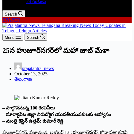
24 గంటలు
Search
EPAPER
Menu
Search
25న హుజూర్‌నగర్‌లో మహా జాబ్‌ మేళా
prajatantra_news
October 13, 2025
తెలంగాణ
– పాల్గొననున్న 100 కంపెనీలు
– సూర్యాపేట జిల్లా నిరుద్యోగ యువతీయువకులకు ఆహ్వానం
– మంత్రి కెప్టెన్‌ ఉత్తమ్‌ కుమార్‌ రెడ్డి
హుజూర్‌నగర్‌, ప్రజాతంత్ర, అక్టోబర్‌ 13 : హుజూర్‌నగర్‌, కోదాడతో కలిపి