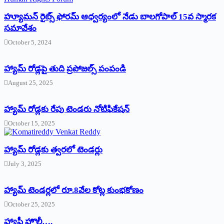
హ్యూమన్‌ రైట్స్‌ ఫోరమ్‌ ఆధ్వర్యంలో నేడు బాలగోపాల్‌ 15వ స్మారక
సమావేశం
October 5, 2024
హ్యామ్‌ రోడ్లపై తుది ప్రపోజల్స్‌ పంపండి
August 25, 2025
హ్యామ్‌ రోడ్లకు రేపు టెండరు నోటిఫికేషన్‌
October 15, 2025
హ్యామ్‌ రోడ్లకు త్వరలో టెండర్లు
July 3, 2025
హ్యామ్‌ ‌టెండర్లలో రూ.8వేల కోట్ల కుంభకోణం
October 25, 2025
హ్యాపీ హొలీ….