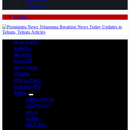
24 గంటలు
EPaper
ముఖ్యాంశాలు
జాతీయం
తెలంగాణ
ఆంధ్రప్రదేశ్
తెలంగాణార్థం
సన్నివేశం
బొమ్మా బొరుసు
సాహిత్యం-శోభ
శీర్షికలు
ప్రత్యేక వ్యాసాలు
ఎడిటోరియల్
అరుగు
సంకేతం
దక్కన్.కామ్