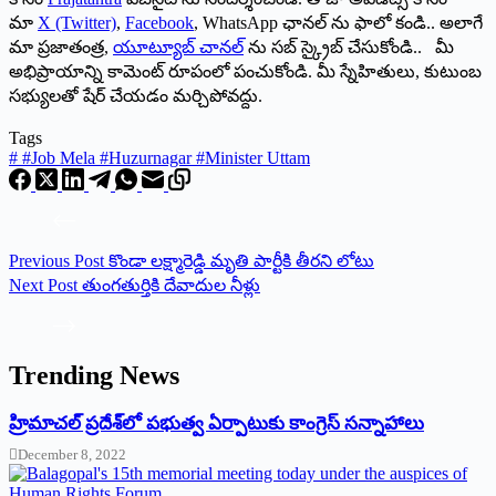
మా
X (Twitter)
,
Facebook
, WhatsApp ఛానల్ ను ఫాలో కండి.. అలాగే
మా ప్రజాతంత్ర,
యూట్యూబ్ చానల్
ను సబ్ స్క్రైబ్ చేసుకోండి.. మీ
అభిప్రాయాన్ని కామెంట్ రూపంలో పంచుకోండి. మీ స్నేహితులు, కుటుంబ
సభ్యులతో షేర్ చేయడం మర్చిపోవద్దు.
Tags
#
#Job Mela #Huzurnagar #Minister Uttam
Previous
Post
కొండా లక్ష్మారెడ్డి మృతి పార్టీకి తీరని లోటు
Next
Post
తుంగతుర్తికి దేవాదుల నీళ్లు
Trending News
‌హ్రిమాచల్‌ ‌ప్రదేశ్‌లో పభుత్వ ఏర్పాటుకు కాంగ్రెస్‌ ‌సన్నాహాలు
December 8, 2022