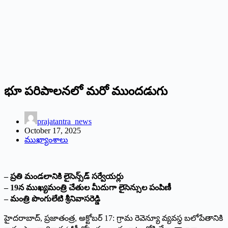
భూ పరిపాలనలో మరో ముందడుగు
prajatantra_news
October 17, 2025
ముఖ్యాంశాలు
– ప్రతి మండలానికి లైసెన్స్‌డ్‌ సర్వేయర్లు
– 19న ముఖ్యమంత్రి చేతుల మీదుగా లైసెన్సుల పంపిణీ
– మంత్రి పొంగులేటి శ్రీనివాసరెడ్డి
హైదరాబాద్‌, ప్రజాతంత్ర, అక్టోబర్‌ 17: గ్రామ రెవెన్యూ వ్యవస్ధ బలోపేతానికి