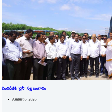
సింగరేణికి ‘నైనీ’ న‌ల్ల బంగారం
August 6, 2026