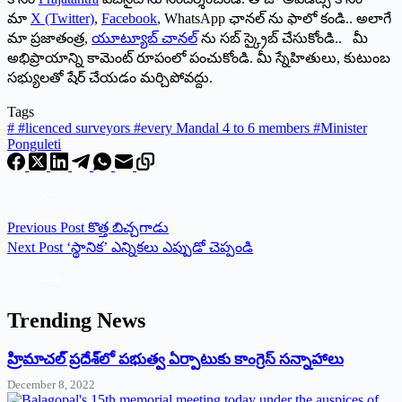
మా
X (Twitter)
,
Facebook
, WhatsApp ఛానల్ ను ఫాలో కండి.. అలాగే
మా ప్రజాతంత్ర,
యూట్యూబ్ చానల్
ను సబ్ స్క్రైబ్ చేసుకోండి.. మీ
అభిప్రాయాన్ని కామెంట్ రూపంలో పంచుకోండి. మీ స్నేహితులు, కుటుంబ
సభ్యులతో షేర్ చేయడం మర్చిపోవద్దు.
Tags
#
#licenced surveyors #every Mandal 4 to 6 members #Minister
Ponguleti
Previous
Post
కొత్త బిచ్చగాడు
Next
Post
‘స్థానిక’ ఎన్నికలు ఎప్పుడో చెప్పండి
Trending News
‌హ్రిమాచల్‌ ‌ప్రదేశ్‌లో పభుత్వ ఏర్పాటుకు కాంగ్రెస్‌ ‌సన్నాహాలు
December 8, 2022