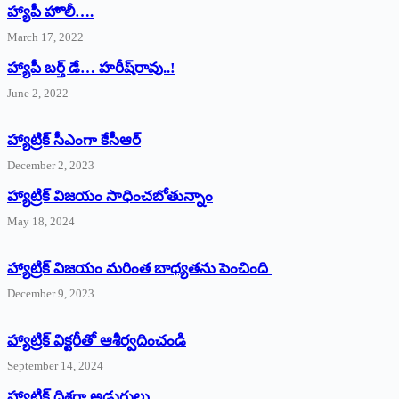
హ్యాపీ హొలీ….
March 17, 2022
హ్యాపీ బర్త్ ‌డే… హరీష్‌రావు..!
June 2, 2022
హ్యాట్రిక్‌ ‌సీఎంగా కేసీఆర్‌
December 2, 2023
హ్యాట్రిక్‌ విజయం సాధించబోతున్నాం
May 18, 2024
హ్యాట్రిక్ విజయం మరింత బాధ్యతను పెంచింది
December 9, 2023
హ్యాట్రిక్‌ ‌విక్టరీతో ఆశీర్వదించండి
September 14, 2024
‌హ్యాట్రిక్‌ ‌దిశగా అడుగులు..