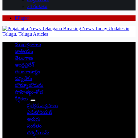
24 గంటలు
EPaper
ముఖ్యాంశాలు
జాతీయం
తెలంగాణ
ఆంధ్రప్రదేశ్
తెలంగాణార్థం
సన్నివేశం
బొమ్మా బొరుసు
సాహిత్యం-శోభ
శీర్షికలు
ప్రత్యేక వ్యాసాలు
ఎడిటోరియల్
అరుగు
సంకేతం
దక్కన్.కామ్