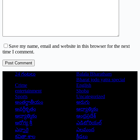
Save my name, email and website in this browser for the next
time I comment.
Post Comment
24 గంటలు
Balala Bharatham
Bharat jodo yatra special
Crime
English
entertainment
Shoba
Sports
Uncategorized
అంతర్జాతీయం
అరుగు
అవర్గీకృతం
ఆద్యాత్మికం
ఆధ్యాత్మికం
ఆంధ్రప్రదేశ్
ఆరోగ్య శ్రీ
ఎడిటోరియల్
ఎన్నారై
ఎలమంద
కవితా శాల
క్రీడలు