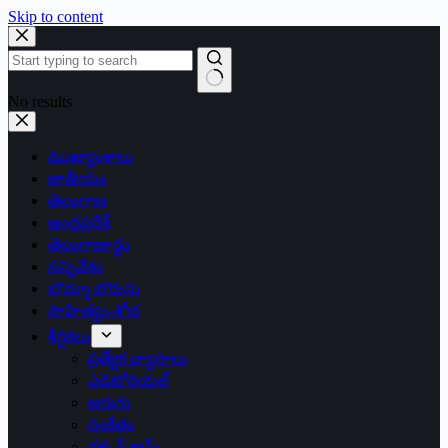
Skip to content
No results
ముఖ్యాంశాలు
జాతీయం
తెలంగాణ
ఆంధ్రప్రదేశ్
తెలంగాణార్థం
సన్నివేశం
బొమ్మా బొరుసు
సాహిత్యం-శోభ
శీర్షికలు
ప్రత్యేక వ్యాసాలు
ఎడిటోరియల్
అరుగు
సంకేతం
దక్కన్.కామ్