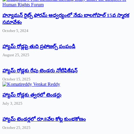
హ్యూమన్‌ రైట్స్‌ ఫోరమ్‌ ఆధ్వర్యంలో నేడు బాలగోపాల్‌ 15వ స్మారక
సమావేశం
October 5, 2024
హ్యామ్‌ రోడ్లపై తుది ప్రపోజల్స్‌ పంపండి
August 25, 2025
హ్యామ్‌ రోడ్లకు రేపు టెండరు నోటిఫికేషన్‌
October 15, 2025
హ్యామ్‌ రోడ్లకు త్వరలో టెండర్లు
July 3, 2025
హ్యామ్‌ ‌టెండర్లలో రూ.8వేల కోట్ల కుంభకోణం
October 25, 2025