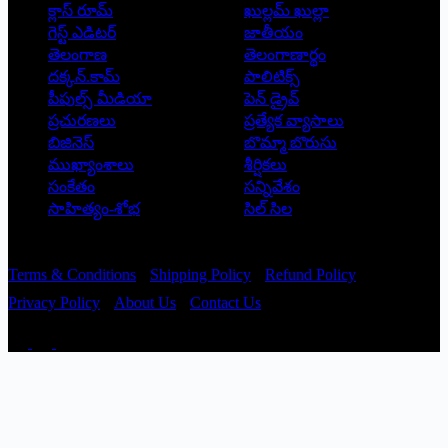
క్లాస్ రూమ్
ఖుల్లమ్ ఖుల్లా
గెస్ట్ ఎడిటర్
జాతీయం
తెలంగాణ
తెలంగాణార్థం
దక్కన్.కామ్
పాలిటిక్స్
పీపుల్స్ ‌మీడియా
పెన్ డ్రైవ్
ప్రచురణలు
ప్రత్యేక వ్యాసాలు
బిజినెస్
బొమ్మా బొరుసు
ముఖ్యాంశాలు
శీర్షికలు
సంకేతం
సన్నివేశం
సాహిత్యం-శోభ
సిల్ సిల
Copyright © 2026 - Prajatantra
Terms & Conditions
Shipping Policy
Refund Policy
Privacy Policy
About Us
Contact Us