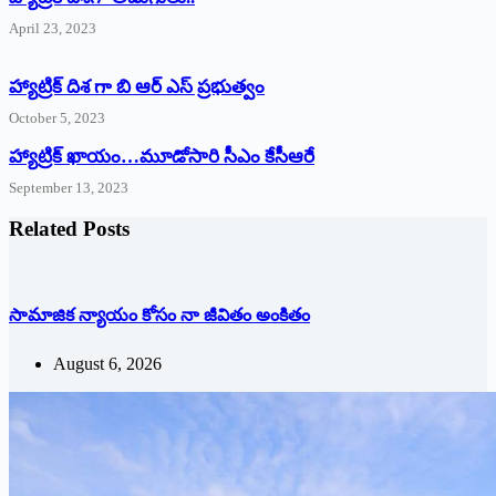
April 23, 2023
హ్యాట్రిక్ దిశ గా బి ఆర్ ఎస్ ప్రభుత్వం
October 5, 2023
హ్యాట్రిక్‌ ‌ఖాయం…మూడోసారి సీఎం కేసీఆరే
September 13, 2023
Related Posts
సామాజిక న్యాయం కోసం నా జీవితం అంకితం
August 6, 2026