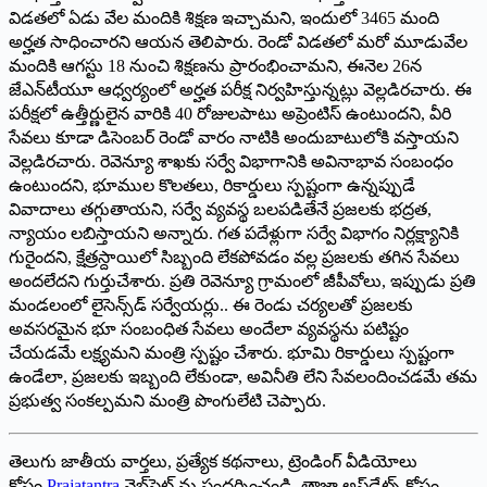
విడతలో ఏడు వేల మందికి శిక్షణ ఇచ్చామని, ఇందులో 3465 మంది
అర్హత సాధించారని ఆయన తెలిపారు. రెండో విడతలో మరో మూడువేల
మందికి ఆగస్టు 18 నుంచి శిక్షణను ప్రారంభించామని, ఈనెల 26న
జేఎన్‌టీయూ ఆధ్వర్యంలో అర్హత పరీక్ష నిర్వహిస్తున్నట్లు వెల్లడిరచారు. ఈ
పరీక్షలో ఉత్తీర్ణులైన వారికి 40 రోజులపాటు అప్రెంటిస్‌ ఉంటుందని, వీరి
సేవలు కూడా డిసెంబర్‌ రెండో వారం నాటికి అందుబాటులోకి వస్తాయని
వెల్లడిరచారు. రెవెన్యూ శాఖకు సర్వే విభాగానికి అవినాభావ సంబంధం
ఉంటుందని, భూముల కొలతలు, రికార్డులు స్పష్టంగా ఉన్నప్పుడే
వివాదాలు తగ్గుతాయని, సర్వే వ్యవస్థ బలపడితేనే ప్రజలకు భద్రత,
న్యాయం లబిస్తాయని అన్నారు. గత పదేళ్లుగా సర్వే విభాగం నిర్లక్ష్యానికి
గురైందని, క్షేత్రస్దాయిలో సిబ్బంది లేకపోవడం వల్ల ప్రజలకు తగిన సేవలు
అందలేదని గుర్తుచేశారు. ప్రతి రెవెన్యూ గ్రామంలో జీపీవోలు, ఇప్పుడు ప్రతి
మండలంలో లైసెన్స్‌డ్‌ సర్వేయర్లు.. ఈ రెండు చర్యలతో ప్రజలకు
అవసరమైన భూ సంబంధిత సేవలు అందేలా వ్యవస్థను పటిష్టం
చేయడమే లక్ష్యమని మంత్రి స్పష్టం చేశారు. భూమి రికార్డులు స్పష్టంగా
ఉండేలా, ప్రజలకు ఇబ్బంది లేకుండా, అవినీతి లేని సేవలందించడమే తమ
ప్రభుత్వ సంకల్పమని మంత్రి పొంగులేటి చెప్పారు.
తెలుగు జాతీయ వార్తలు, ప్రత్యేక కథనాలు, ట్రెండింగ్ వీడియోలు
కోసం
Prajatantra
వెబ్‌సైట్ ను సందర్శించండి. తాజా అప్‌డేట్స్ కోసం