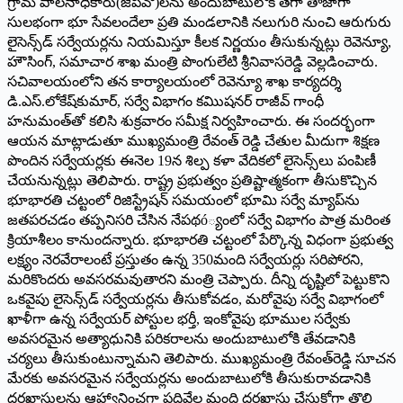
గ్రామ పాలనాధికారు(జీపీవో)లను అందుబాటులోకి తేగా తాజాగా
సులభంగా భూ సేవలందేలా ప్రతి మండలానికి నలుగురి నుంచి ఆరుగురు
లైసెన్స్‌డ్‌ సర్వేయర్లను నియమిస్తూ కీలక నిర్ణయం తీసుకున్నట్లు రెవెన్యూ,
హౌసింగ్‌, సమాచార శాఖ మంత్రి పొంగులేటి శ్రీనివాసరెడ్డి వెల్లడించారు.
సచివాలయంలోని తన కార్యాలయంలో రెవెన్యూ శాఖ కార్యదర్శి
డి.ఎస్‌.లోకేష్‌కుమార్‌, సర్వే విభాగం కమిుషనర్‌ రాజీవ్‌ గాంధీ
హనుమంత్‌తో కలిసి శుక్రవారం సమీక్ష నిర్వహించారు. ఈ సందర్భంగా
ఆయన మాట్లాడుతూ ముఖ్యమంత్రి రేవంత్‌ రెడ్డి చేతుల మీదుగా శిక్షణ
పొందిన సర్వేయర్లకు ఈనెల 19న శిల్ప కళా వేదికలో లైసెన్స్‌లు పంపిణీ
చేయనున్నట్లు తెలిపారు. రాష్ట్ర ప్రభుత్వం ప్రతిష్టాత్మకంగా తీసుకొచ్చిన
భూభారతి చట్టంలో రిజిస్ట్రేషన్‌ సమయంలో భూమి సర్వే మ్యాప్‌ను
జతపరచడం తప్పనిసరి చేసిన నేపథó్యంలో సర్వే విభాగం పాత్ర మరింత
క్రియాశీలం కానుందన్నారు. భూభారతి చట్టంలో పేర్కొన్న విధంగా ప్రభుత్వ
లక్ష్యం నెరవేరాలంటే ప్రస్తుతం ఉన్న 350మంది సర్వేయర్లు సరిపోరని,
మరికొందరు అవసరమవుతారని మంత్రి చెప్పారు. దీన్ని దృష్టిలో పెట్టుకొని
ఒకవైపు లైసెన్స్‌డ్‌ సర్వేయర్లను తీసుకోవడం, మరోవైపు సర్వే విభాగంలో
ఖాళీగా ఉన్న సర్వేయర్‌ పోస్టుల భర్తీ, ఇంకోవైపు భూముల సర్వేకు
అవసరమైన అత్యాధునికి పరికరాలను అందుబాటులోకి తేవడానికి
చర్యలు తీసుకుంటున్నామని తెలిపారు. ముఖ్యమంత్రి రేవంత్‌రెడ్డి సూచన
మేరకు అవసరమైన సర్వేయర్లను అందుబాటులోకి తీసుకురావడానికి
దరఖాస్తులను ఆహ్వానించగా పదివేల మంది దరఖాస్తు చేసుకోగా తొలి