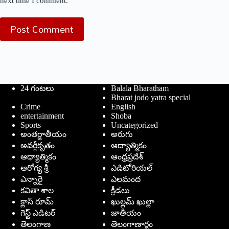
next time I comment.
Post Comment
24 గంటలు
Balala Bharatham
Bharat jodo yatra special
Crime
English
entertainment
Shoba
Sports
Uncategorized
అంతర్జాతీయం
అరుగు
అవర్గీకృతం
ఆద్యాత్మికం
ఆధ్యాత్మికం
ఆంధ్రప్రదేశ్
ఆరోగ్య శ్రీ
ఎడిటోరియల్
ఎన్నారై
ఎలమంద
కవితా శాల
క్రీడలు
క్లాస్ రూమ్
ఖుల్లమ్ ఖుల్లా
గెస్ట్ ఎడిటర్
జాతీయం
తెలంగాణ
తెలంగాణార్థం