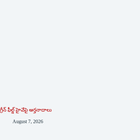
గ్రీన్ ఫీల్డ్ హైవేపై ఆర్తనాదాలు
August 7, 2026