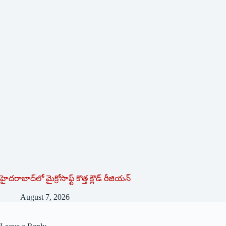
హైదరాబాద్‌లో మైక్రోసాఫ్ట్ ‌కొత్త క్లౌడ్‌ ‌రీజియన్‌
August 7, 2026