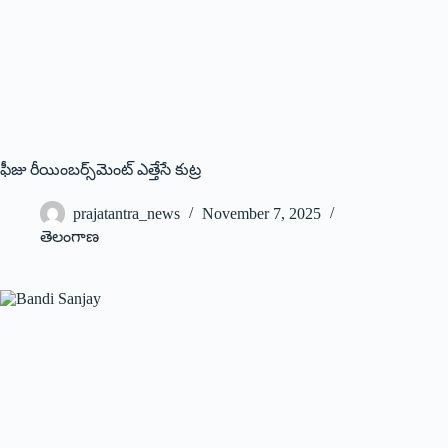
ఫీజు రీయింబర్స్‌మెంట్‌ ఎత్తేసే కుట్ర
prajatantra_news
November 7, 2025
తెలంగాణ