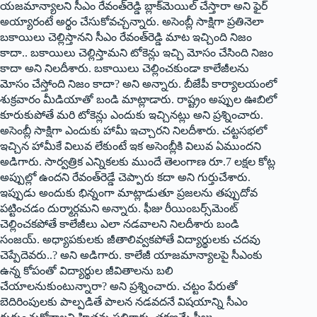
యజమాన్యాలని సీఎం రేవంత్‌రెడ్డి బ్లాక్‌మెయిల్‌ ‌చేస్తారా అని ఫైర్‌
అయ్యారంటే అర్థం చేసుకోవచ్చన్నారు. అసెంబ్లీ సాక్షిగా ప్రతినెలా
బకాయిలు చెల్లిస్తానని సీఎం రేవంత్‌రెడ్డి మాట ఇచ్చింది నిజం
కాదా.. బకాయిలు చెల్లిస్తామని టోకెన్లు ఇచ్చి మోసం చేసింది నిజం
కాదా అని నిలదీశారు. బకాయిలు చెల్లించకుండా కాలేజీలను
మోసం చేస్తోంది నిజం కాదా? అని అన్నారు. బీజేపీ కార్యాలయంలో
శుక్రవారం మీడియాతో బండి మాట్లాడారు. రాష్ట్రం అప్పుల ఊబిలో
కూరుకుపోతే మరి టోకెన్లు ఎందుకు ఇచ్చినట్లు అని ప్రశ్నించారు.
అసెంబ్లీ సాక్షిగా ఎందుకు హామీ ఇచ్చారని నిలదీశారు. చట్టసభలో
ఇచ్చిన హామీకే విలువ లేకుంటే ఇక అసెంబ్లీకి విలువ ఏముందని
అడిగారు. సార్వత్రిక ఎన్నికలకు ముందే తెలంగాణ రూ.7 లక్షల కోట్ల
అప్పుల్లో ఉందని రేవంత్‌రెడ్డే చెప్పారు కదా అని గుర్తుచేశారు.
ఇప్పుడు అందుకు భిన్నంగా మాట్లాడుతూ ప్రజలను తప్పుదోవ
పట్టించడం దుర్మార్గమని అన్నారు. ఫీజు రీయింబర్స్‌మెంట్‌
‌చెల్లించకపోతే కాలేజీలు ఎలా నడవాలని నిలదీశారు బండి
సంజయ్‌. అధ్యాపకులకు జీతాలివ్వకపోతే విద్యార్థులకు చదవు
చెప్పేదెవరు..? అని అడిగారు. కాలేజీ యాజమాన్యాలపై సీఎంకు
ఉన్న కోపంతో విద్యార్థుల జీవితాలను బలి
చేయాలనుకుంటున్నారా? అని ప్రశ్నించారు. చట్టం పేరుతో
బెదిరింపులకు పాల్పడితే పాలన నడవదనే విషయాన్ని సీఎం