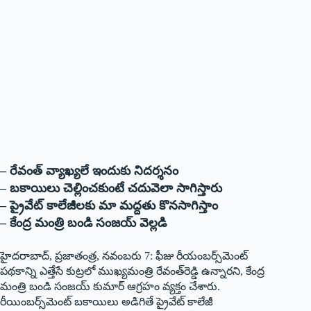
– రేవంత్‌ ‌వ్యాఖ్యలే ఇందుకు నిదర్శనం
– బకాయిలు చెల్లించకుంటే చదువెలా సాగిస్తారు
– ప్రైవేట్‌ ‌కాలేజీలకు మా మద్దతు కొనసాగిస్తాం
– కేంద్ర మంత్రి బండి సంజయ్‌ ‌వెల్లడి
హైదరాబాద్‌,‌ ప్రజాతంత్ర, నవంబరు 7: ఫీజు రీయంబర్స్‌మెంట్‌
‌పథకాన్ని ఎత్తేసే కుట్రలో ముఖ్యమంత్రి రేవంత్‌రెడ్డి ఉన్నారని, కేంద్ర
మంత్రి బండి సంజయ్‌ ‌కుమార్‌ ఆ‌గ్రహం వ్యక్తం చేశారు.
రీయింబర్స్‌మెంట్‌ ‌బకాయిలు అడిగితే ప్రైవేట్‌ ‌కాలేజీ