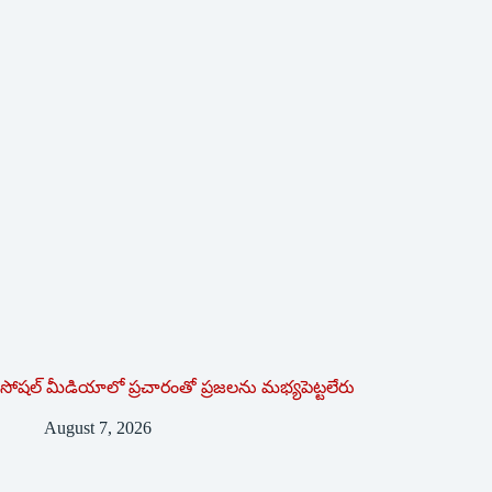
సోషల్‌ ‌మీడియాలో ప్రచారంతో ప్రజలను మభ్యపెట్టలేరు
August 7, 2026