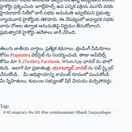
హైకోర్టు ప్రశ్నించింది. జూబ్లీహిల్స్ ఉప ఎన్నిక పక్రియ ముగిసే వరకు
హైదరాబాద్‌ ‌సిటీలో భారీ సభకు అనుమతి ఇవ్వలేమని ప్రభుత్వ
న్యాయవాది హైకోర్టుకు తెలిపారు. ఈ నేపథ్యంలో అధ్యాపక సభకు
వారం రోజుల తర్వాత అనుమతిపై నిర్ణయం తీసుకోవాలని
ప్రభుత్వానికి హైకోర్టు ఆదేశాలు జారీ చేసింది.
తెలుగు జాతీయ వార్తలు, ప్రత్యేక కథనాలు, ట్రెండింగ్ వీడియోలు
కోసం
Prajatantra
వెబ్‌సైట్ ను సందర్శించండి. తాజా అప్‌డేట్స్
కోసం మా
X (Twitter)
,
Facebook
, WhatsApp ఛానల్ ను ఫాలో
కండి.. అలాగే మా ప్రజాతంత్ర,
యూట్యూబ్ చానల్
ను సబ్ స్క్రైబ్
చేసుకోండి.. మీ అభిప్రాయాన్ని కామెంట్ రూపంలో పంచుకోండి.
మీ స్నేహితులు, కుటుంబ సభ్యులతో షేర్ చేయడం మర్చిపోవద్దు.
Tags
#
#Conspiracy #to lift #fee reimbursement #Bandi Sanjayalleges