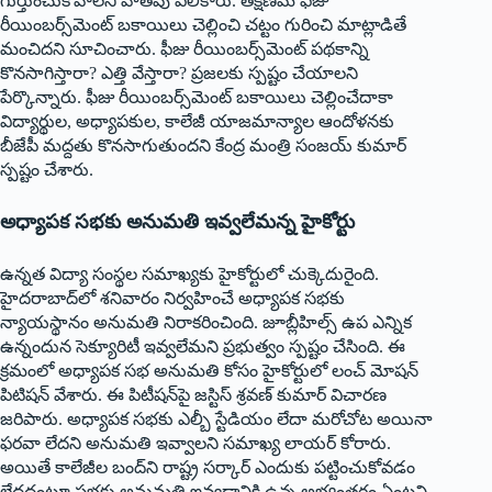
గుర్తుంచుకోవాలని హితవు పలికారు. తక్షణమే ఫీజు
రీయింబర్స్‌మెంట్‌ ‌బకాయిలు చెల్లించి చట్టం గురించి మాట్లాడితే
మంచిదని సూచించారు. ఫీజు రీయింబర్స్‌మెంట్‌ ‌పథకాన్ని
కొనసాగిస్తారా? ఎత్తి వేస్తారా? ప్రజలకు స్పష్టం చేయాలని
పేర్కొన్నారు. ఫీజు రీయింబర్స్‌మెంట్‌ ‌బకాయిలు చెల్లించేదాకా
విద్యార్థుల, అధ్యాపకుల, కాలేజీ యాజమాన్యాల ఆందోళనకు
బీజేపీ మద్దతు కొనసాగుతుందని కేంద్ర మంత్రి సంజయ్‌ ‌కుమార్‌
‌స్పష్టం చేశారు.
అధ్యాపక సభకు అనుమతి ఇవ్వలేమన్న హైకోర్టు
ఉన్నత విద్యా సంస్థల సమాఖ్యకు హైకోర్టులో చుక్కెదురైంది.
హైదరాబాద్‌లో శనివారం నిర్వహించే అధ్యాపక సభకు
న్యాయస్థానం అనుమతి నిరాకరించింది. జూబ్లీహిల్స్ ఉప ఎన్నిక
ఉన్నందున సెక్యూరిటీ ఇవ్వలేమని ప్రభుత్వం స్పష్టం చేసింది. ఈ
క్రమంలో అధ్యాపక సభ అనుమతి కోసం హైకోర్టులో లంచ్‌ ‌మోషన్‌
‌పిటిషన్‌ ‌వేశారు. ఈ పిటీషన్‌పై జస్టిస్‌ ‌శ్రవణ్‌ ‌కుమార్‌ ‌విచారణ
జరిపారు. అధ్యాపక సభకు ఎల్బీ స్టేడియం లేదా మరోచోట అయినా
ఫర‌వా లేదని అనుమతి ఇవ్వాలని సమాఖ్య లాయర్‌ ‌కోరారు.
అయితే కాలేజీల బంద్‌ని రాష్ట్ర సర్కార్‌ ఎం‌దుకు పట్టించుకోవడం
లేదదంటూ సభకు అనుమతి ఇవ్వడానికి ఉన్న అభ్యంతరం ఏంటని