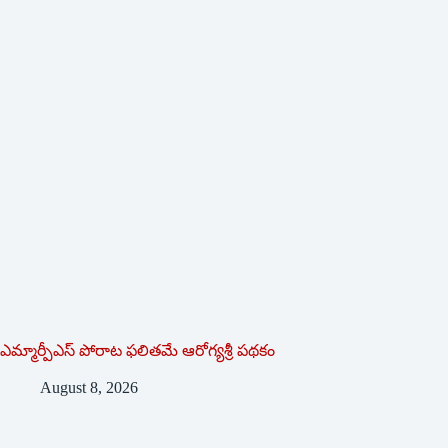
ఎమ్మార్పీఎస్ పోరాట ఫలితమే ఆరోగ్యశ్రీ పథకం
August 8, 2026