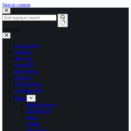
Skip to content
No results
ముఖ్యాంశాలు
జాతీయం
తెలంగాణ
ఆంధ్రప్రదేశ్
తెలంగాణార్థం
సన్నివేశం
బొమ్మా బొరుసు
సాహిత్యం-శోభ
శీర్షికలు
ప్రత్యేక వ్యాసాలు
ఎడిటోరియల్
అరుగు
సంకేతం
దక్కన్.కామ్