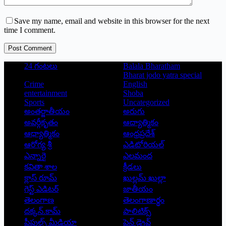
Save my name, email and website in this browser for the next
time I comment.
Post Comment
24 గంటలు
Balala Bharatham
Bharat jodo yatra special
Crime
English
entertainment
Shoba
Sports
Uncategorized
అంతర్జాతీయం
అరుగు
అవర్గీకృతం
ఆద్యాత్మికం
ఆధ్యాత్మికం
ఆంధ్రప్రదేశ్
ఆరోగ్య శ్రీ
ఎడిటోరియల్
ఎన్నారై
ఎలమంద
కవితా శాల
క్రీడలు
క్లాస్ రూమ్
ఖుల్లమ్ ఖుల్లా
గెస్ట్ ఎడిటర్
జాతీయం
తెలంగాణ
తెలంగాణార్థం
దక్కన్.కామ్
పాలిటిక్స్
పీపుల్స్ ‌మీడియా
పెన్ డ్రైవ్