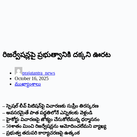
రిజర్వేషన్లపై ప్రభుత్వానికి దక్కని ఊరట
prajatantra_news
October 16, 2025
ముఖ్యాంశాలు
– స్పెషల్‌ లీవ్‌ పిటిషన్‌పై విచారణకు సుప్రీం తిరస్కరణ
– అవ‌స‌ర‌మైతే పాత ప‌ద్ధ‌తిలోనే ఎన్నిక‌ల‌కు వెళ్లండి
– హైకోర్టు విచారణపై జోక్యం చేసుకోలేమన్న ధర్మాసనం
– 50శాతం మించి రిజర్వేషన్లను ఆమోదించలేమని వ్యాఖ్య
– ప్రభుత్వ తదుపరి కార్యాచరణపై ఉత్కంఠ