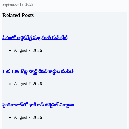
September 13, 2023
Related Posts
సీఎంతో ఆర్థికవేత్త సుబ్రమణియన్ భేటీ
August 7, 2026
15న 1.06 కోట్ల స్మార్ట్ రేషన్ కార్డుల పంపిణీ
August 7, 2026
హైదరాబాద్‌లో భారీ బస్‌ ‌టెర్మినల్‌ ‌నిర్మాణం
August 7, 2026