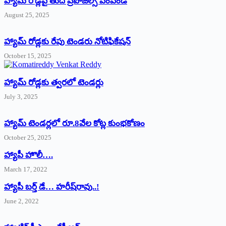
హ్యామ్‌ రోడ్లపై తుది ప్రపోజల్స్‌ పంపండి
August 25, 2025
హ్యామ్‌ రోడ్లకు రేపు టెండరు నోటిఫికేషన్‌
October 15, 2025
హ్యామ్‌ రోడ్లకు త్వరలో టెండర్లు
July 3, 2025
హ్యామ్‌ ‌టెండర్లలో రూ.8వేల కోట్ల కుంభకోణం
October 25, 2025
హ్యాపీ హొలీ….
March 17, 2022
హ్యాపీ బర్త్ ‌డే… హరీష్‌రావు..!
June 2, 2022