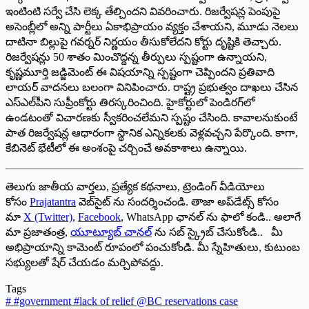
ఇంటింటి సర్వే చేసి లెక్క తేల్చిందని వివరించారు. రిజర్వేషన్ల పెంపుపై
అసెంబ్లీలో అన్ని పార్టీలు ఏకాభిప్రాయం వ్యక్తం చేశాయని, మూడు నెలలు
దాటినా బిల్లుపై గవర్నర్‌ నిర్ణయం తీసుకోలేదని కోర్టు దృష్టికి తెచ్చారు.
రిజర్వేషన్లు 50 శాతం మించొద్దన్న తీర్పులు స్పష్టంగా ఉన్నాయని,
కృష్ణమూర్తి జడ్జిమెంట్‌ ఈ విషయాన్ని స్పష్టంగా చెప్పిందని ప్రతివాది
లాయర్‌ వాదనలు బలంగా వినిపించారు. రాష్ట్ర ప్రభుత్వం దాఖలు చేసిన
ఎస్‌ఎల్‌పీని సుప్రీంకోర్టు తిరస్కరించింది. హైకోర్టులో పెండిరగ్‌లో
ఉండటంతో విచారణకు స్వీకరించలేమని స్పష్టం చేసింది. కావాలనుకుంటే
పాత రిజర్వేషన్ల ఆధారంగా స్థానిక ఎన్నికలకు వెళ్లవచ్చని పేర్కొంది. కాగా,
కేబినెట్‌ భేటీలో ఈ అంశంపై చర్చించే అవకాశాలు ఉన్నాయి.
తెలుగు జాతీయ వార్తలు, ప్రత్యేక కథనాలు, ట్రెండింగ్ వీడియోలు
కోసం
Prajatantra
వెబ్‌సైట్ ను సందర్శించండి. తాజా అప్‌డేట్స్ కోసం
మా
X (Twitter)
,
Facebook
, WhatsApp ఛానల్ ను ఫాలో కండి.. అలాగే
మా ప్రజాతంత్ర,
యూట్యూబ్ చానల్
ను సబ్ స్క్రైబ్ చేసుకోండి.. మీ
అభిప్రాయాన్ని కామెంట్ రూపంలో పంచుకోండి. మీ స్నేహితులు, కుటుంబ
సభ్యులతో షేర్ చేయడం మర్చిపోవద్దు.
Tags
#
#government #lack of relief @BC reservations case