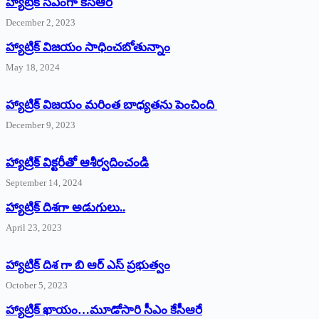
హ్యాట్రిక్‌ ‌సీఎంగా కేసీఆర్‌
December 2, 2023
హ్యాట్రిక్‌ విజయం సాధించబోతున్నాం
May 18, 2024
హ్యాట్రిక్ విజయం మరింత బాధ్యతను పెంచింది
December 9, 2023
హ్యాట్రిక్‌ ‌విక్టరీతో ఆశీర్వదించండి
September 14, 2024
‌హ్యాట్రిక్‌ ‌దిశగా అడుగులు..
April 23, 2023
హ్యాట్రిక్ దిశ గా బి ఆర్ ఎస్ ప్రభుత్వం
October 5, 2023
హ్యాట్రిక్‌ ‌ఖాయం…మూడోసారి సీఎం కేసీఆరే