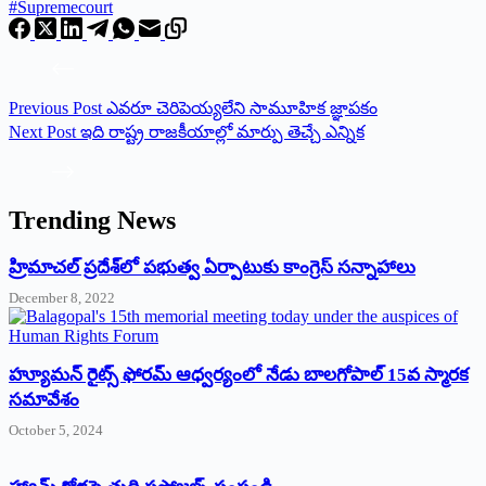
#Supremecourt
Previous
Post
ఎవరూ చెరిపెయ్యలేని సామూహిక జ్ఞాపకం
Next
Post
ఇది రాష్ట్ర రాజకీయాల్లో మార్పు తెచ్చే ఎన్నిక
Trending News
‌హ్రిమాచల్‌ ‌ప్రదేశ్‌లో పభుత్వ ఏర్పాటుకు కాంగ్రెస్‌ ‌సన్నాహాలు
December 8, 2022
హ్యూమన్‌ రైట్స్‌ ఫోరమ్‌ ఆధ్వర్యంలో నేడు బాలగోపాల్‌ 15వ స్మారక
సమావేశం
October 5, 2024