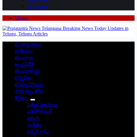
24 గంటలు
EPaper
ముఖ్యాంశాలు
జాతీయం
తెలంగాణ
ఆంధ్రప్రదేశ్
తెలంగాణార్థం
సన్నివేశం
బొమ్మా బొరుసు
సాహిత్యం-శోభ
శీర్షికలు
ప్రత్యేక వ్యాసాలు
ఎడిటోరియల్
అరుగు
సంకేతం
దక్కన్.కామ్