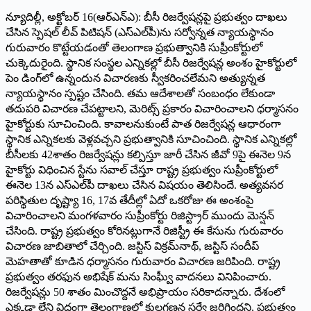
న్యూదిల్లీ, అక్టోబర్‌ 16(ఆర్‌ఎన్‌ఎ): బీసీ రిజర్వేషన్లపై ప్రభుత్వం దాఖలు
చేసిన స్పెషల్‌ లీవ్‌ పిటిషన్‌ (ఎస్‌ఎల్‌పీ)ను సర్వోన్నత న్యాయస్థానం
గురువారం కొట్టేయడంతో తెలంగాణ ప్రభుత్వానికి సుప్రీంకోర్టులో
చుక్కెదురైంది. స్థానిక సంస్థల ఎన్నికల్లో బీసీ రిజర్వేషన్ల అంశం హైకోర్టులో
పెం డింగ్‌లో ఉన్నందున విచారణకు స్వీకరించలేమని అత్యున్నత
న్యాయస్థానం స్పష్టం చేసింది. తమ ఆదేశాలతో సంబంధం లేకుండా
తదుపరి విచారణ చేపట్టాలని, మెరిట్స్‌ ప్రకారం విచారించాలని ధర్మాసనం
హైకోర్టుకు సూచించింది. కావాలనుకుంటే పాత రిజర్వేషన్ల ఆధారంగా
స్థానిక ఎన్నికలకు వెళ్లవచ్చని ప్రభుత్వానికి సూచించింది. స్థానిక ఎన్నికల్లో
బీసీలకు 42శాతం రిజర్వేషన్లు కల్పిస్తూ జారీ చేసిన జీవో 9పై ఈనెల 9న
హైకోర్టు విధించిన స్టేను సవాల్‌ చేస్తూ రాష్ట్ర ప్రభుత్వం సుప్రీంకోర్టులో
ఈనెల 13న ఎస్‌ఎల్‌పీ దాఖలు చేసిన విషయం తెలిసిందే. అత్యవసర
పరిస్థితుల దృష్ట్యా 16, 17వ తేదీల్లో ఏదో ఒకరోజు ఈ అంశంపై
విచారించాలని మంగళవారం సుప్రీంకోర్టు రిజిస్ట్రార్‌ ముందు మెన్షన్‌
చేసింది. రాష్ట్ర ప్రభుత్వం కోరినట్లుగానే రిజిస్ట్రీ ఈ కేసును గురువారం
విచారణ జాబితాలో చేర్చింది. జస్టిస్‌ విక్రమ్‌నాథ్‌, జస్టిస్‌ సందీప్‌
మెహతాతో కూడిన ధర్మాసనం గురువారం విచారణ జరిపింది. రాష్ట్ర
ప్రభుత్వం తరఫున అభిషేక్‌ మను సింఫ్వీు వాదనలు వినిపించారు.
రిజర్వేషన్లు 50 శాతం మించొద్దనే అభిప్రాయం సరికాదన్నారు. దేశంలో
ఎక్కడా లేని విధంగా తెలంగాణలో కులగణన సర్వే జరిగిందని, ప్రభుత్వం