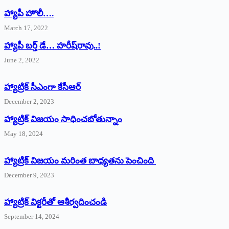
హ్యాపీ హొలీ….
March 17, 2022
హ్యాపీ బర్త్ ‌డే… హరీష్‌రావు..!
June 2, 2022
హ్యాట్రిక్‌ ‌సీఎంగా కేసీఆర్‌
December 2, 2023
హ్యాట్రిక్‌ విజయం సాధించబోతున్నాం
May 18, 2024
హ్యాట్రిక్ విజయం మరింత బాధ్యతను పెంచింది
December 9, 2023
హ్యాట్రిక్‌ ‌విక్టరీతో ఆశీర్వదించండి
September 14, 2024