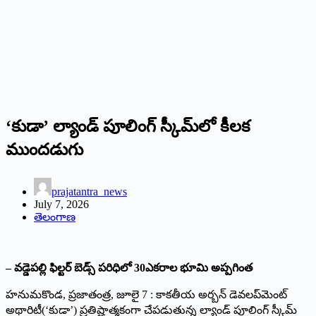
‘కుడా’ ల్యాండ్ పూలింగ్ స్కీమ్‌లో కీలక
ముందడుగు
prajatantra_news
July 7, 2026
తెలంగాణ
– వడ్డెపల్లి ఫిల్టర్ బెడ్స్ పరిధిలో 30ఎకరాల భూమి అప్పగింత
హనుమకొండ, ప్రజాతంత్ర, జూలై 7 : కాకతీయ అర్బన్ డెవలప్‌మెంట్
అథారిటీ(‘కుడా’) ప్రతిష్టాత్మకంగా చేపడుతున్న ల్యాండ్ పూలింగ్ స్కీమ్