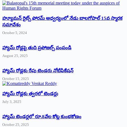
హ్యూమన్‌ రైట్స్‌ ఫోరమ్‌ ఆధ్వర్యంలో నేడు బాలగోపాల్‌ 15వ స్మారక
సమావేశం
October 5, 2024
హ్యామ్‌ రోడ్లపై తుది ప్రపోజల్స్‌ పంపండి
August 25, 2025
హ్యామ్‌ రోడ్లకు రేపు టెండరు నోటిఫికేషన్‌
October 15, 2025
హ్యామ్‌ రోడ్లకు త్వరలో టెండర్లు
July 3, 2025
హ్యామ్‌ ‌టెండర్లలో రూ.8వేల కోట్ల కుంభకోణం
October 25, 2025