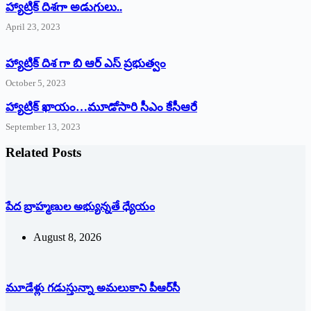
‌హ్యాట్రిక్‌ ‌దిశగా అడుగులు..
April 23, 2023
హ్యాట్రిక్ దిశ గా బి ఆర్ ఎస్ ప్రభుత్వం
October 5, 2023
హ్యాట్రిక్‌ ‌ఖాయం…మూడోసారి సీఎం కేసీఆరే
September 13, 2023
Related Posts
పేద బ్రాహ్మణుల అభ్యున్నతే ధ్యేయం
August 8, 2026
మూడేళ్లు గ‌డుస్తున్నా అమ‌లుకాని పీఆర్‌సీ