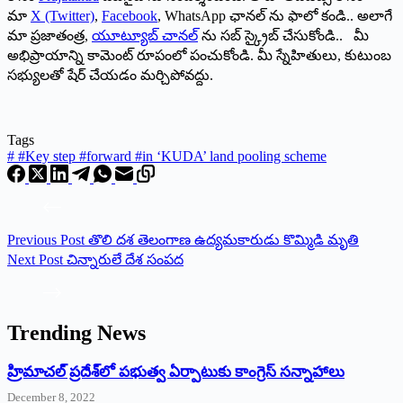
మా
X (Twitter)
,
Facebook
, WhatsApp ఛానల్ ను ఫాలో కండి.. అలాగే
మా ప్రజాతంత్ర,
యూట్యూబ్ చానల్
ను సబ్ స్క్రైబ్ చేసుకోండి.. మీ
అభిప్రాయాన్ని కామెంట్ రూపంలో పంచుకోండి. మీ స్నేహితులు, కుటుంబ
సభ్యులతో షేర్ చేయడం మర్చిపోవద్దు.
Tags
#
#Key step #forward #in ‘KUDA’ land pooling scheme
Previous
Post
తొలి దశ తెలంగాణ ఉద్యమకారుడు కొమ్మిడి మృతి
Next
Post
చిన్నారులే దేశ సంపద
Trending News
‌హ్రిమాచల్‌ ‌ప్రదేశ్‌లో పభుత్వ ఏర్పాటుకు కాంగ్రెస్‌ ‌సన్నాహాలు
December 8, 2022