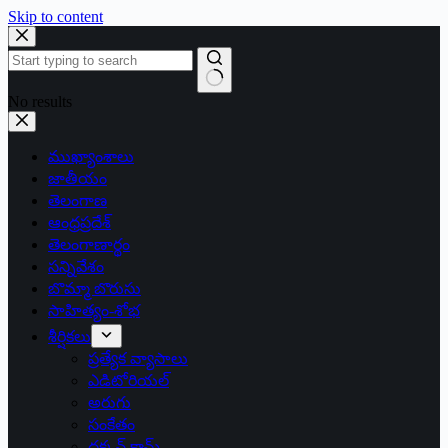
Skip to content
No results
ముఖ్యాంశాలు
జాతీయం
తెలంగాణ
ఆంధ్రప్రదేశ్
తెలంగాణార్థం
సన్నివేశం
బొమ్మా బొరుసు
సాహిత్యం-శోభ
శీర్షికలు
ప్రత్యేక వ్యాసాలు
ఎడిటోరియల్
అరుగు
సంకేతం
దక్కన్.కామ్