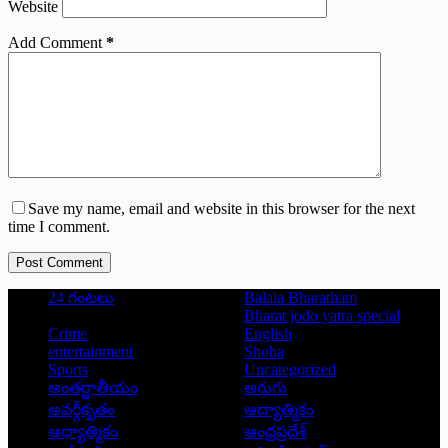
Website
Add Comment
*
Save my name, email and website in this browser for the next
time I comment.
Post Comment
24 గంటలు
Balala Bharatham
Bharat jodo yatra special
Crime
English
entertainment
Shoba
Sports
Uncategorized
అంతర్జాతీయం
అరుగు
అవర్గీకృతం
ఆద్యాత్మికం
ఆధ్యాత్మికం
ఆంధ్రప్రదేశ్