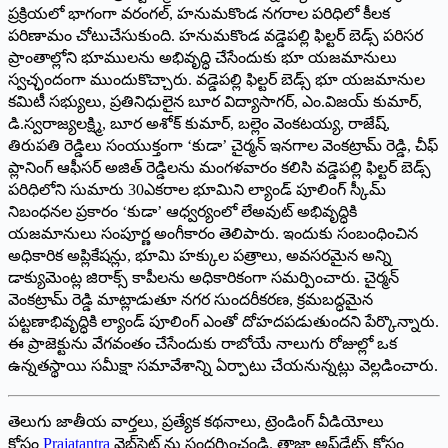
ప్రక్రియలో భాగంగా వరంగల్, హనుమకొండ నగరాల పరిధిలో కీలక
పరిణామం చోటుచేసుకుంది. హనుమకొండ వడ్డెపల్లి ఫిల్టర్ బెడ్స్ పరిసర
ప్రాంతాల్లోని భూములను అభివృద్ధి చేసేందుకు భూ యజమానులు
స్వచ్ఛందంగా ముందుకొచ్చారు. వడ్డెపల్లి ఫిల్టర్ బెడ్స్ భూ యజమానుల
కమిటీ సభ్యులు, ప్రతినిధులైన బూర విద్యాసాగర్, ఎం.విజయ్ కుమార్,
డి.స్వరాజ్యలక్ష్మి, బూర అశోక్ కుమార్, బల్లెం వెంకటయ్య, రాజేష్,
తిరుపతి రెడ్డిలు సంయుక్తంగా ‘కుడా’ చైర్మన్ ఇనగాల వెంకట్రామ్ రెడ్డి, చీఫ్
ప్లానింగ్ ఆఫీసర్ అజిత్ రెడ్డిలను మంగళవారం కలిసి వడ్డెపల్లి ఫిల్టర్ బెడ్స్
పరిధిలోని సుమారు 30ఎకరాల భూమిని ల్యాండ్ పూలింగ్ స్కీమ్
నిబంధనల ప్రకారం ‘కుడా’ ఆధ్వర్యంలో లేఅవుట్ అభివృద్ధికి
యజమానులు సంపూర్ణ అంగీకారం తెలిపారు. ఇందుకు సంబంధించిన
అధికారిక అప్లికేషన్లు, భూమి హక్కుల పత్రాలు, అవసరమైన అన్ని
డాక్యుమెంట్ల జిరాక్స్ కాపీలను అధికారికంగా సమర్పించారు. చైర్మన్
వెంకట్రామ్ రెడ్డి మాట్లాడుతూ నగర సుందరీకరణ, క్రమబద్ధమైన
పట్టణాభివృద్ధికి ల్యాండ్ పూలింగ్ ఎంతో దోహదపడుతుందని పేర్కొన్నారు.
ఈ ప్రాజెక్టును వేగవంతం చేసేందుకు రాబోయే నాలుగు రోజుల్లో ఒక
ఉన్నతస్థాయి సమీక్షా సమావేశాన్ని ఏర్పాటు చేయనున్నట్లు వెల్లడించారు.
తెలుగు జాతీయ వార్తలు, ప్రత్యేక కథనాలు, ట్రెండింగ్ వీడియోలు
కోసం
Prajatantra
వెబ్‌సైట్ ను సందర్శించండి. తాజా అప్‌డేట్స్ కోసం