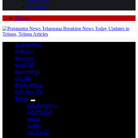
24 గంటలు
EPaper
ముఖ్యాంశాలు
జాతీయం
తెలంగాణ
ఆంధ్రప్రదేశ్
తెలంగాణార్థం
సన్నివేశం
బొమ్మా బొరుసు
సాహిత్యం-శోభ
శీర్షికలు
ప్రత్యేక వ్యాసాలు
ఎడిటోరియల్
అరుగు
సంకేతం
దక్కన్.కామ్