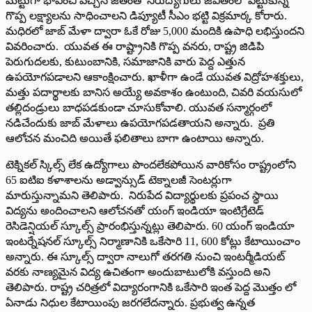
మెట్టుగా భావించి వచ్చిన జీతంతో నిరుద్యోగులు జీవితంలో పెట్టుకున్న
గొప్ప లక్ష్యాలను సాధించాలని డిప్యూటీ సీఎం భట్టి విక్రమార్క కోరారు.
మధిరలో జాబ్ మేళా ద్వారా ఓకే రోజు 5,000 మందికి ఉపాధి లభిస్తుందని
వివరించారు. యువత ఈ రాష్ట్రానికి గొప్ప వనరు, రాష్ట్ర జిడిపి
పెరుగుదలకు, కుటుంబానికి, సమాజానికి వారు పెద్ద ఎత్తున
ఉపయోగపడాలని ఆకాంక్షించారు. ఖాళీగా ఉండే యువత విద్రోహశక్తులు,
మత్తు పదార్థాలకు బానిస అయ్యే అవకాశం ఉంటుంది, చివరి వయసులో
తల్లిదండ్రులు బాధపడకుండా చూసుకోవాలి. యువత సన్మార్గంలో
నడిచేందుకు జాబ్ మేళాలు ఉపయోగపడతాయని అన్నారు. ప్రతి
ఆలోచన మంచిది అయితే ఫలితాలు బాగా ఉంటాయి అన్నారు.
టెక్నికల్ స్కిల్స్ లేక ఉద్యోగాలు పొందలేకపోయిన వారికోసం రాష్ట్రంలోని
65 ఐటిఐ కళాశాలను అడ్వాన్సుడ్ టెక్నాలజీ సెంటర్లుగా
మారుస్తున్నామని తెలిపారు. నిరుపేద విద్యార్థులకు ప్రపంచ స్థాయి
విద్యను అందించాలని ఆలోచనతో యంగ్ ఇండియా ఇంటిగ్రేటెడ్
రెసిడెన్షియల్ స్కూల్స్ ప్రారంభిస్తున్నట్లు తెలిపారు. 60 యంగ్ ఇండియా
ఇంటర్నేషనల్ స్కూల్స్ నిర్మాణానికి ఒకేసారి 11, 600 కోట్లు కేటాయించాం
అన్నారు. ఈ స్కూల్స్ ద్వారా నాలుగో తరగతి నుంచి ఇంటర్మీడియట్
వరకు నాణ్యమైన విద్య ఉచితంగా అందుబాటులోకి వస్తుంది అని
తెలిపారు. రాష్ట్ర చరిత్రలో విద్యారంగానికి ఒకేసారి ఇంత పెద్ద మొత్తం లో
ఏనాడు నిధుల కేటాయింపు జరగలేదన్నారు. ప్రభుత్వ ఉన్నత