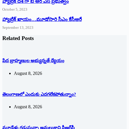
హ్యాట్రిక్ దిశ గా బి ఆర్ ఎస్ ప్రభుత్వం
October 5, 2023
హ్యాట్రిక్‌ ‌ఖాయం…మూడోసారి సీఎం కేసీఆరే
September 13, 2023
Related Posts
పేద బ్రాహ్మణుల అభ్యున్నతే ధ్యేయం
August 8, 2026
తెలంగాణలో ఎందుకు ఎదగలేకపోతున్నాం?
August 8, 2026
మూడేళ్లు గ‌డుస్తున్నా అమ‌లుకాని పీఆర్‌సీ