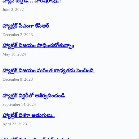
హ్యాపీ బర్త్ ‌డే… హరీష్‌రావు..!
June 2, 2022
హ్యాట్రిక్‌ ‌సీఎంగా కేసీఆర్‌
December 2, 2023
హ్యాట్రిక్‌ విజయం సాధించబోతున్నాం
May 18, 2024
హ్యాట్రిక్ విజయం మరింత బాధ్యతను పెంచింది
December 9, 2023
హ్యాట్రిక్‌ ‌విక్టరీతో ఆశీర్వదించండి
September 14, 2024
‌హ్యాట్రిక్‌ ‌దిశగా అడుగులు..
April 23, 2023