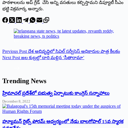
పాఠశాలలను అప్ గ్రేడ్ చేసి అన్ని వసతులు కల్పిస్తామని డిప్యూటీ సీఎం
భట్టి విక్రమార్క అన్నారు.
Previous
Post
దేశ అభివృద్ధిలో సివిల్ సర్వీసెస్ అధికారుల పాత్ర కీలకం
Next
Post
జల కుట్రల్లో దారి మళ్లిన ‘సీతారామా’
Trending News
‌హ్రిమాచల్‌ ‌ప్రదేశ్‌లో పభుత్వ ఏర్పాటుకు కాంగ్రెస్‌ ‌సన్నాహాలు
December 8, 2022
హ్యూమన్‌ రైట్స్‌ ఫోరమ్‌ ఆధ్వర్యంలో నేడు బాలగోపాల్‌ 15వ స్మారక