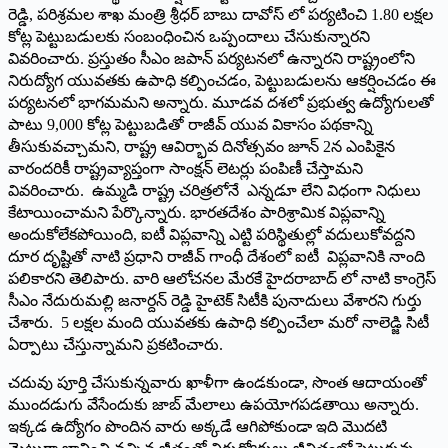
రెడ్డి, పరిశ్రమల శాఖ మంత్రి శ్రీధర్ బాబు దావోస్ లో పర్యటించి 1.80 లక్షల
కోట్ల పెట్టుబడులకు సంబంధించిన ఒప్పందాలు చేసుకున్నారని
వివరించారు. ప్రస్తుతం సీఎం జపాన్ పర్యటనలో ఉన్నారని రాష్ట్రంలోని
నిరుద్యోగ యువతకు ఉపాధి కల్పించడం, పెట్టుబడులను ఆకర్షించడం ఈ
పర్యటనలో భాగమమని అన్నారు. మూడవ దశలో ప్రభుత్వ ఉద్యోగులతో
పాటు 9,000 కోట్ల పెట్టుబడితో రాజీవ్ యువ వికాసం పథకాన్ని
తీసుకువచ్చామని, రాష్ట్ర ఆవిర్భావ దినోత్సవం జూన్ 2న ఎంపికైన
వారందరికీ రాష్ట్రవ్యాప్తంగా సాంక్షన్ లెటర్లు పంపిణీ చేస్తామని
వివరించారు. ఉమ్మడి రాష్ట్ర చరిత్రలోనే ఎన్నడూ లేని విధంగా నిధులు
కేటాయించామని పేర్కొన్నారు. భారతదేశం పారిశ్రామిక విప్లవాన్ని
అందుకోలేకపోయింది, ఐటీ విప్లవాన్ని ఎట్టి పరిస్థితుల్లో వదులుకోవద్దని
దూర దృష్టితో నాటి ప్రధాని రాజీవ్ గాంధీ దేశంలో ఐటీ విప్లవానికి నాంది
పలికారని తెలిపారు. వారి ఆలోచనల మేరకే హైదరాబాద్ లో నాటి కాంగ్రెస్
సీఎం నేదురుమల్లి జనార్దన్ రెడ్డి హైటెక్ సిటీకి పునాదులు వేశారని గుర్తు
చేశారు. 5 లక్షల మంది యువతకు ఉపాధి కల్పించేలా మరో నాలెడ్జి సిటీ
ఏర్పాటు చేస్తున్నామని ప్రకటించారు.
చదువు పూర్తి చేసుకున్నవారు ఖాళీగా ఉండకుండా, సొంత ఆదాయంతో
ముందడుగు వేసేందుకు జాబ్ మేలాలు ఉపయోగపడతాయి అన్నారు.
ఇక్కడ ఉద్యోగం పొందిన వారు అక్కడే ఆగిపోకుండా ఇది మొదటి