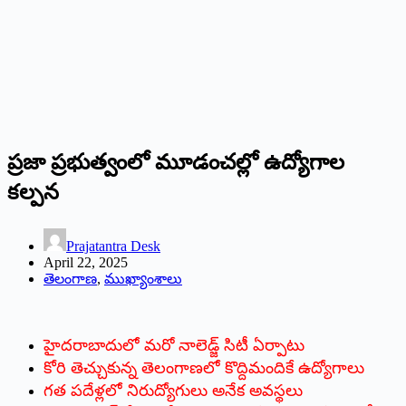
ప్రజా ప్రభుత్వంలో మూడంచల్లో ఉద్యోగాల
కల్పన
Prajatantra Desk
April 22, 2025
తెలంగాణ
,
ముఖ్యాంశాలు
హైదరాబాదులో మరో నాలెడ్జ్ సిటీ ఏర్పాటు
కోరి తెచ్చుకున్న తెలంగాణలో కొద్దిమందికే ఉద్యోగాలు
గత పదేళ్లలో నిరుద్యోగులు అనేక అవస్థలు