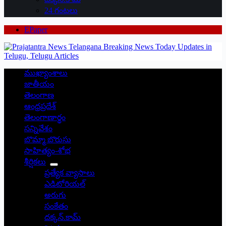
24 గంటలు
EPaper
ముఖ్యాంశాలు
జాతీయం
తెలంగాణ
ఆంధ్రప్రదేశ్
తెలంగాణార్థం
సన్నివేశం
బొమ్మా బొరుసు
సాహిత్యం-శోభ
శీర్షికలు
ప్రత్యేక వ్యాసాలు
ఎడిటోరియల్
అరుగు
సంకేతం
దక్కన్.కామ్