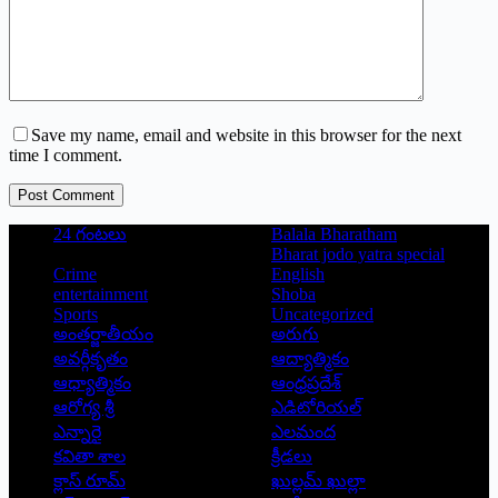
Save my name, email and website in this browser for the next
time I comment.
Post Comment
24 గంటలు
Balala Bharatham
Bharat jodo yatra special
Crime
English
entertainment
Shoba
Sports
Uncategorized
అంతర్జాతీయం
అరుగు
అవర్గీకృతం
ఆద్యాత్మికం
ఆధ్యాత్మికం
ఆంధ్రప్రదేశ్
ఆరోగ్య శ్రీ
ఎడిటోరియల్
ఎన్నారై
ఎలమంద
కవితా శాల
క్రీడలు
క్లాస్ రూమ్
ఖుల్లమ్ ఖుల్లా