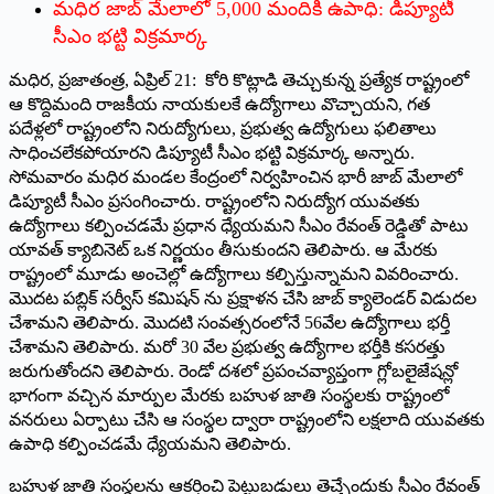
మధిర జాబ్ మేలాలో 5,000 మందికి ఉపాధి: డిప్యూటీ
సీఎం భట్టి విక్రమార్క
మధిర, ప్రజాతంత్ర, ఏప్రిల్ 21: కోరి కొట్లాడి తెచ్చుకున్న ప్రత్యేక రాష్ట్రంలో
ఆ కొద్దిమంది రాజకీయ నాయకులకే ఉద్యోగాలు వొచ్చాయని, గత
పదేళ్లలో రాష్ట్రంలోని నిరుద్యోగులు, ప్రభుత్వ ఉద్యోగులు ఫలితాలు
సాధించలేకపోయారని డిప్యూటీ సీఎం భట్టి విక్రమార్క అన్నారు.
సోమవారం మధిర మండల కేంద్రంలో నిర్వహించిన భారీ జాబ్ మేలాలో
డిప్యూటీ సీఎం ప్రసంగించారు. రాష్ట్రంలోని నిరుద్యోగ యువతకు
ఉద్యోగాలు కల్పించడమే ప్రధాన ధ్యేయమని సీఎం రేవంత్ రెడ్డితో పాటు
యావత్ క్యాబినెట్ ఒక నిర్ణయం తీసుకుందని తెలిపారు. ఆ మేరకు
రాష్ట్రంలో మూడు అంచెల్లో ఉద్యోగాలు కల్పిస్తున్నామని వివరించారు.
మొదట పబ్లిక్ సర్వీస్ కమిషన్ ను ప్రక్షాళన చేసి జాబ్ క్యాలెండర్ విడుదల
చేశామని తెలిపారు. మొదటి సంవత్సరంలోనే 56వేల ఉద్యోగాలు భర్తీ
చేశామని తెలిపారు. మరో 30 వేల ప్రభుత్వ ఉద్యోగాల భర్తీకి కసరత్తు
జరుగుతోందని తెలిపారు. రెండో దశలో ప్రపంచవ్యాప్తంగా గ్లోబలైజేషన్లో
భాగంగా వచ్చిన మార్పుల మేరకు బహుళ జాతి సంస్థలకు రాష్ట్రంలో
వనరులు ఏర్పాటు చేసి ఆ సంస్థల ద్వారా రాష్ట్రంలోని లక్షలాది యువతకు
ఉపాధి కల్పించడమే ధ్యేయమని తెలిపారు.
బహుళ జాతి సంస్థలను ఆకర్షించి పెట్టుబడులు తెచ్చేందుకు సీఎం రేవంత్