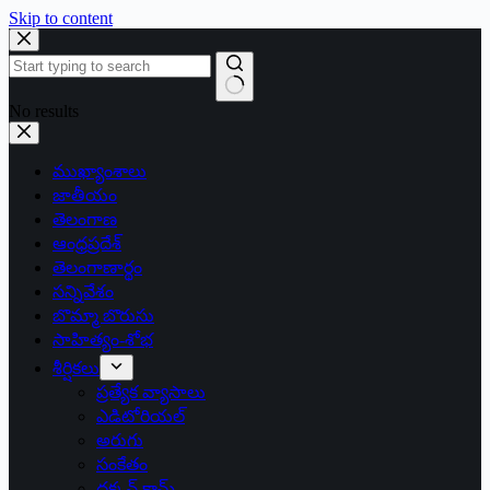
Skip to content
No results
ముఖ్యాంశాలు
జాతీయం
తెలంగాణ
ఆంధ్రప్రదేశ్
తెలంగాణార్థం
సన్నివేశం
బొమ్మా బొరుసు
సాహిత్యం-శోభ
శీర్షికలు
ప్రత్యేక వ్యాసాలు
ఎడిటోరియల్
అరుగు
సంకేతం
దక్కన్.కామ్