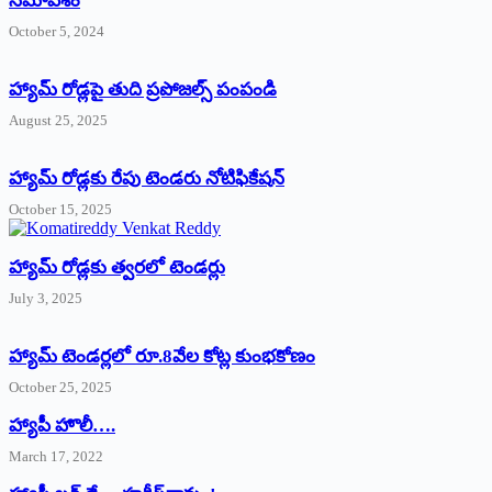
సమావేశం
October 5, 2024
హ్యామ్‌ రోడ్లపై తుది ప్రపోజల్స్‌ పంపండి
August 25, 2025
హ్యామ్‌ రోడ్లకు రేపు టెండరు నోటిఫికేషన్‌
October 15, 2025
హ్యామ్‌ రోడ్లకు త్వరలో టెండర్లు
July 3, 2025
హ్యామ్‌ ‌టెండర్లలో రూ.8వేల కోట్ల కుంభకోణం
October 25, 2025
హ్యాపీ హొలీ….
March 17, 2022