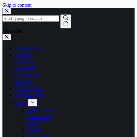
Skip to content
No results
ముఖ్యాంశాలు
జాతీయం
తెలంగాణ
ఆంధ్రప్రదేశ్
తెలంగాణార్థం
సన్నివేశం
బొమ్మా బొరుసు
సాహిత్యం-శోభ
శీర్షికలు
ప్రత్యేక వ్యాసాలు
ఎడిటోరియల్
అరుగు
సంకేతం
దక్కన్.కామ్