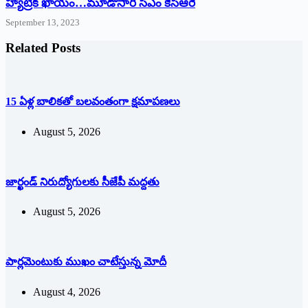
హ్యాట్రిక్‌ ‌ఖాయం…మూడోసారి సీఎం కేసీఆరే
September 13, 2023
Related Posts
15 ఏళ్ల బాలికతో బలవంతంగా క్షమాపణలు
August 5, 2026
జార్ఖండ్‌ ‌నిరుద్యోగులకు సీజేపీ మద్దతు
August 5, 2026
పార్లమెంటుకు ముఖం చాటేస్తున్న మోదీ
August 4, 2026