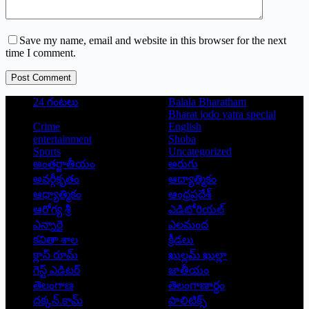
Save my name, email and website in this browser for the next
time I comment.
Post Comment
24 గంటలు
Balala Bharatham
Bharat jodo yatra special
Crime
English
entertainment
Shoba
Sports
Uncategorized
అంతర్జాతీయం
అరుగు
అవర్గీకృతం
ఆద్యాత్మికం
ఆధ్యాత్మికం
ఆంధ్రప్రదేశ్
ఆరోగ్య శ్రీ
ఎడిటోరియల్
ఎన్నారై
ఎలమంద
కవితా శాల
క్రీడలు
క్లాస్ రూమ్
ఖుల్లమ్ ఖుల్లా
గెస్ట్ ఎడిటర్
జాతీయం
తెలంగాణ
తెలంగాణార్థం
దక్కన్.కామ్
పాలిటిక్స్