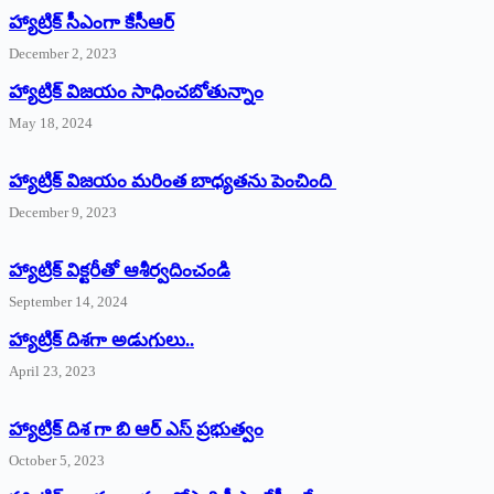
హ్యాట్రిక్‌ ‌సీఎంగా కేసీఆర్‌
December 2, 2023
హ్యాట్రిక్‌ విజయం సాధించబోతున్నాం
May 18, 2024
హ్యాట్రిక్ విజయం మరింత బాధ్యతను పెంచింది
December 9, 2023
హ్యాట్రిక్‌ ‌విక్టరీతో ఆశీర్వదించండి
September 14, 2024
‌హ్యాట్రిక్‌ ‌దిశగా అడుగులు..
April 23, 2023
హ్యాట్రిక్ దిశ గా బి ఆర్ ఎస్ ప్రభుత్వం
October 5, 2023