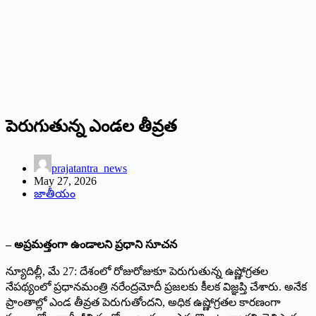
పెరుగుతున్న ఎండల తీవ్రత
prajatantra_news
May 27, 2026
జాతీయం
– అప్రమత్తంగా ఉండాలని ప్రధాని సూచన
న్యూదిల్లీ, మే 27: దేశంలో రోజురోజుకూ పెరుగుతున్న ఉష్ణోగ్రతల
నేపథ్యంలో ప్రధానమంత్రి నరేంద్రమోదీ ప్రజలకు కీలక విజ్ఞప్తి చేశారు. అనేక
ప్రాంతాల్లో ఎండ తీవ్రత పెరుగుతోందని, అధిక ఉష్ణోగ్రతల కారణంగా