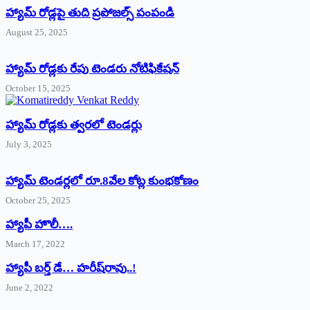
హ్యామ్‌ రోడ్లపై తుది ప్రపోజల్స్‌ పంపండి
August 25, 2025
హ్యామ్‌ రోడ్లకు రేపు టెండరు నోటిఫికేషన్‌
October 15, 2025
హ్యామ్‌ రోడ్లకు త్వరలో టెండర్లు
July 3, 2025
హ్యామ్‌ ‌టెండర్లలో రూ.8వేల కోట్ల కుంభకోణం
October 25, 2025
హ్యాపీ హొలీ….
March 17, 2022
హ్యాపీ బర్త్ ‌డే… హరీష్‌రావు..!
June 2, 2022