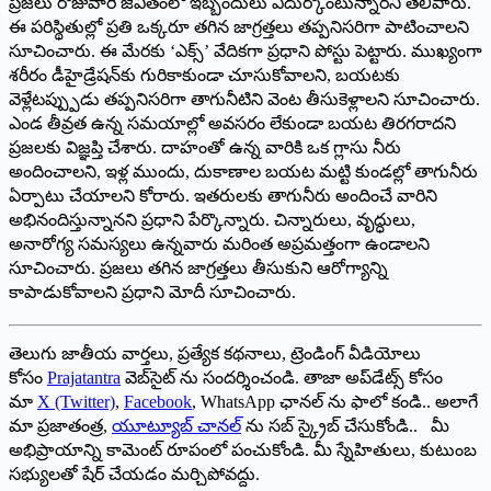
ప్రజలు రోజువారీ జీవితంలో ఇబ్బందులు ఎదుర్కొంటున్నారని తెలిపారు.
ఈ పరిస్థితుల్లో ప్రతి ఒక్కరూ తగిన జాగ్రత్తలు తప్పనిసరిగా పాటించాలని
సూచించారు. ఈ మేరకు ‘ఎక్స్‌’ వేదికగా ప్రధాని పోస్టు పెట్టారు. ముఖ్యంగా
శరీరం డీహైడ్రేషన్‌కు గురికాకుండా చూసుకోవాలని, బయటకు
వెళ్లేటప్ప్పుడు తప్పనిసరిగా తాగునీటిని వెంట తీసుకెళ్లాలని సూచించారు.
ఎండ తీవ్రత ఉన్న సమయాల్లో అవసరం లేకుండా బయట తిరగరాదని
ప్రజలకు విజ్ఞప్తి చేశారు. దాహంతో ఉన్న వారికి ఒక గ్లాసు నీరు
అందించాలని, ఇళ్ల ముందు, దుకాణాల బయట మట్టి కుండల్లో తాగునీరు
ఏర్పాటు చేయాలని కోరారు. ఇతరులకు తాగునీరు అందించే వారిని
అభినందిస్తున్నానని ప్రధాని పేర్కొన్నారు. చిన్నారులు, వృద్ధులు,
అనారోగ్య సమస్యలు ఉన్నవారు మరింత అప్రమత్తంగా ఉండాలని
సూచించారు. ప్రజలు తగిన జాగ్రత్తలు తీసుకుని ఆరోగ్యాన్ని
కాపాడుకోవాలని ప్రధాని మోదీ సూచించారు.
తెలుగు జాతీయ వార్తలు, ప్రత్యేక కథనాలు, ట్రెండింగ్ వీడియోలు
కోసం
Prajatantra
వెబ్‌సైట్ ను సందర్శించండి. తాజా అప్‌డేట్స్ కోసం
మా
X (Twitter)
,
Facebook
, WhatsApp ఛానల్ ను ఫాలో కండి.. అలాగే
మా ప్రజాతంత్ర,
యూట్యూబ్ చానల్
ను సబ్ స్క్రైబ్ చేసుకోండి.. మీ
అభిప్రాయాన్ని కామెంట్ రూపంలో పంచుకోండి. మీ స్నేహితులు, కుటుంబ
సభ్యులతో షేర్ చేయడం మర్చిపోవద్దు.