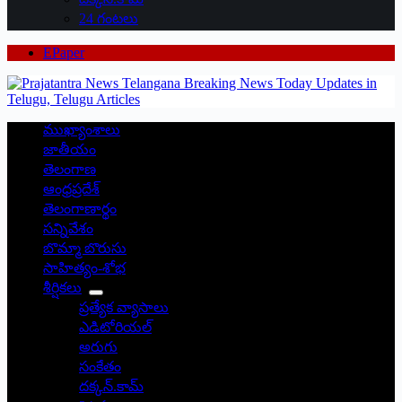
24 గంటలు
EPaper
ముఖ్యాంశాలు
జాతీయం
తెలంగాణ
ఆంధ్రప్రదేశ్
తెలంగాణార్థం
సన్నివేశం
బొమ్మా బొరుసు
సాహిత్యం-శోభ
శీర్షికలు
ప్రత్యేక వ్యాసాలు
ఎడిటోరియల్
అరుగు
సంకేతం
దక్కన్.కామ్