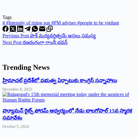
Tags
#
#Intensity of rising sun #PM advises #people to be vigilant
Previous
Post
పాక్ మధ్యవర్తిత్వమే అసలు సమస్య
Next
Post
రణరంగంగా గాంధీ భవన్
Trending News
‌హ్రిమాచల్‌ ‌ప్రదేశ్‌లో పభుత్వ ఏర్పాటుకు కాంగ్రెస్‌ ‌సన్నాహాలు
December 8, 2022
హ్యూమన్‌ రైట్స్‌ ఫోరమ్‌ ఆధ్వర్యంలో నేడు బాలగోపాల్‌ 15వ స్మారక
సమావేశం
October 5, 2024